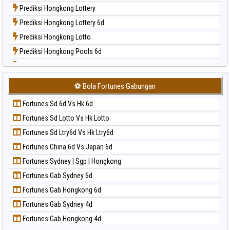
Prediksi Hongkong Lottery
Paito Harian Pcso
Prediksi Hongkong Lottery 6d
Paito Harian Pennsylvania Day
Prediksi Hongkong Lotto
Paito Harian Sao Paulo
Prediksi Hongkong Pools 6d
Paito Harian Singapore
Prediksi Japan
Paito Harian Sydney
Prediksi Japan 6d
Paito Harian Sydney Lottery
⚽ Bola Fortunes Gabungan
Prediksi Korea
Paito Harian Sydney Lottery 6d
Fortunes Sd 6d Vs Hk 6d
Prediksi Kuda Lari
Paito Harian Sydney Lotto
Fortunes Sd Lotto Vs Hk Lotto
Prediksi Magnum Cambodia
Paito Harian Sydney Pools 6d
Fortunes Sd Ltry6d Vs Hk Ltry6d
Prediksi Nagoya
Paito Harian Taipei
Fortunes China 6d Vs Japan 6d
Prediksi North Carolina Day
Paito Harian Taiwan
Fortunes Sydney | Sgp | Hongkong
Prediksi Pcso
Fortunes Gab Sydney 6d
Prediksi Sao Paulo
Fortunes Gab Hongkong 6d
Prediksi Singapore
Fortunes Gab Sydney 4d
Prediksi Sydney
Fortunes Gab Hongkong 4d
Prediksi Sydney Lottery