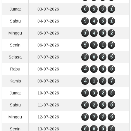
0
5
3
1
Jumat
03-07-2026
9
4
5
1
Sabtu
04-07-2026
3
4
8
2
Minggu
05-07-2026
5
7
1
7
Senin
06-07-2026
2
8
2
5
Selasa
07-07-2026
4
5
8
8
Rabu
08-07-2026
4
1
7
7
Kamis
09-07-2026
7
3
2
3
Jumat
10-07-2026
0
2
5
0
Sabtu
11-07-2026
3
7
7
9
Minggu
12-07-2026
8
8
0
3
Senin
13-07-2026