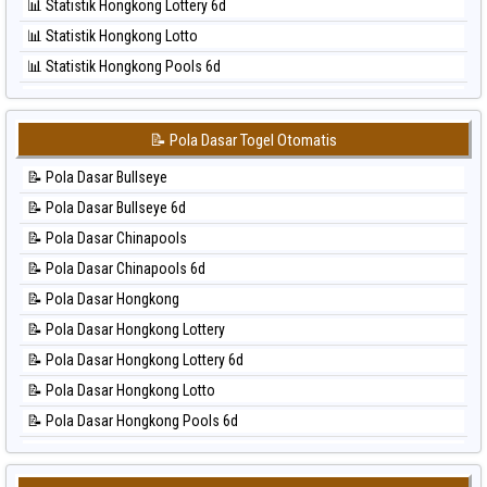
📊 Statistik Hongkong Lottery 6d
⚽ Bola Hitam Singapore
📊 Statistik Hongkong Lotto
⚽ Bola Hitam Sydney
📊 Statistik Hongkong Pools 6d
⚽ Bola Hitam Sydney Lottery
📊 Statistik Japan
⚽ Bola Hitam Sydney Lottery 6d
📊 Statistik Japan 6d
⚽ Bola Hitam Sydney Lotto
📝 Pola Dasar Togel Otomatis
📊 Statistik Korea
⚽ Bola Hitam Sydney Pools 6d
📝 Pola Dasar Bullseye
📊 Statistik Kuda Lari
⚽ Bola Hitam Taipei
📝 Pola Dasar Bullseye 6d
📊 Statistik Magnum Cambodia
⚽ Bola Hitam Taiwan
📝 Pola Dasar Chinapools
📊 Statistik Nagoya
📝 Pola Dasar Chinapools 6d
📊 Statistik New York Midday
📝 Pola Dasar Hongkong
📊 Statistik North Carolina Day
📝 Pola Dasar Hongkong Lottery
📊 Statistik Pcso
📝 Pola Dasar Hongkong Lottery 6d
📊 Statistik Pennsylvania Day
📝 Pola Dasar Hongkong Lotto
📊 Statistik Sao Paulo
📝 Pola Dasar Hongkong Pools 6d
📊 Statistik Singapore
📝 Pola Dasar Japan
📊 Statistik Sydney
📝 Pola Dasar Japan 6d