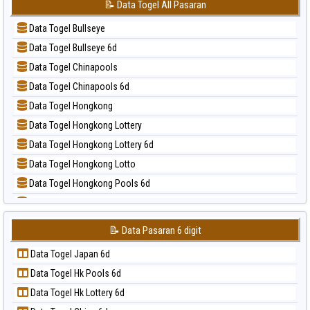
📊 Statistik Sydney Lottery
📝 Data Togel All Pasaran
📝 Pola Dasar Korea
📊 Statistik Sydney Lottery 6d
Data Togel Bullseye
📝 Pola Dasar Kuda Lari
📊 Statistik Sydney Lotto
Data Togel Bullseye 6d
📝 Pola Dasar Magnum Cambodia
📊 Statistik Sydney Pools 6d
Data Togel Chinapools
📝 Pola Dasar Nagoya
📊 Statistik Taipei
Data Togel Chinapools 6d
📝 Pola Dasar North Carolina Day
📊 Statistik Taiwan
Data Togel Hongkong
📝 Pola Dasar Pcso
Data Togel Hongkong Lottery
📝 Pola Dasar Sao Paulo
Data Togel Hongkong Lottery 6d
📝 Pola Dasar Singapore
Data Togel Hongkong Lotto
📝 Pola Dasar Sydney
Data Togel Hongkong Pools 6d
📝 Pola Dasar Sydney Lottery
Data Togel Japan
📝 Pola Dasar Sydney Lottery 6d
Data Togel Japan 6d
📝 Pola Dasar Sydney Lotto
📝 Data Pasaran 6 digit
Data Togel Korea
📝 Pola Dasar Sydney Pools 6d
Data Togel Japan 6d
Data Togel Kuda Lari
📝 Pola Dasar Taipei
Data Togel Hk Pools 6d
Data Togel Magnum Cambodia
📝 Pola Dasar Taiwan
Data Togel Hk Lottery 6d
Data Togel Nagoya