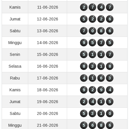
2
7
4
7
Kamis
11-06-2026
5
2
2
6
Jumat
12-06-2026
7
0
8
6
Sabtu
13-06-2026
9
5
7
5
Minggu
14-06-2026
5
1
1
7
Senin
15-06-2026
8
3
1
8
Selasa
16-06-2026
4
1
6
3
Rabu
17-06-2026
9
2
9
4
Kamis
18-06-2026
2
4
1
5
Jumat
19-06-2026
5
3
1
0
Sabtu
20-06-2026
5
6
8
6
Minggu
21-06-2026