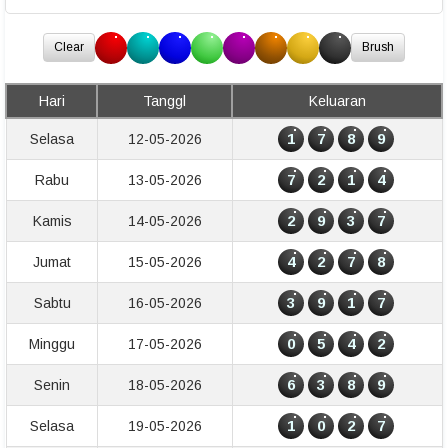
Clear
Brush
Hari
Tanggl
Keluaran
1
7
8
9
Selasa
12-05-2026
7
2
1
4
Rabu
13-05-2026
2
9
3
7
Kamis
14-05-2026
4
2
7
8
Jumat
15-05-2026
3
9
1
7
Sabtu
16-05-2026
0
5
4
2
Minggu
17-05-2026
6
3
8
9
Senin
18-05-2026
1
0
2
7
Selasa
19-05-2026