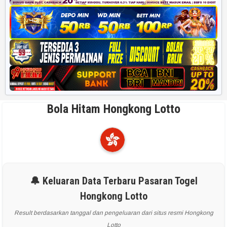
Bola Hitam Hongkong Lotto
🔔 Keluaran Data Terbaru Pasaran Togel
Hongkong Lotto
Result berdasarkan tanggal dan pengeluaran dari situs resmi Hongkong
Lotto