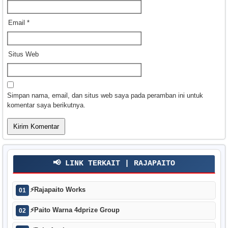
Email
*
Situs Web
Simpan nama, email, dan situs web saya pada peramban ini untuk
komentar saya berikutnya.
📢 LINK TERKAIT | RAJAPAITO
⚡
Rajapaito Works
01
⚡
Paito Warna 4dprize Group
02