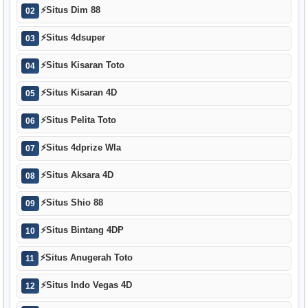
⚡
Situs Dim 88
02
⚡
Situs 4dsuper
03
⚡
Situs Kisaran Toto
04
⚡
Situs Kisaran 4D
05
⚡
Situs Pelita Toto
06
⚡
Situs 4dprize Wla
07
⚡
Situs Aksara 4D
08
⚡
Situs Shio 88
09
⚡
Situs Bintang 4DP
10
⚡
Situs Anugerah Toto
11
⚡
Situs Indo Vegas 4D
12