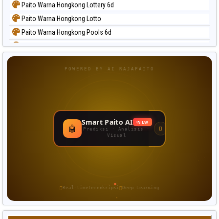
Paito Warna Hongkong Lottery 6d
Paito Warna Hongkong Lotto
Paito Warna Hongkong Pools 6d
Paito Warna Japan
Paito Warna Japan 6d
POWERED BY AI RAJAPAITO
Paito Warna Korea
Paito Warna Kuda Lari
Paito Warna Magnum Cambodia
Paito Warna Nagoya
Smart Paito AI
NEW
🤖
Paito Warna New York Midday
Prediksi · Analisis ·
Visual
Paito Warna North Carolina Day
Paito Warna Pcso
Paito Warna Pennsylvania Day
Paito Warna Sao Paulo
Real-time
Terenkripsi
Deep Learning
Paito Warna Singapore
Paito Warna Sydney