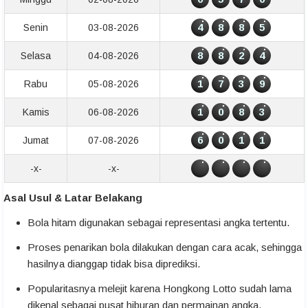
4
8
8
5
Senin
03-08-2026
8
8
2
4
Selasa
04-08-2026
1
7
3
9
Rabu
05-08-2026
1
0
8
3
Kamis
06-08-2026
6
0
1
1
Jumat
07-08-2026
-x-
-x-
Asal Usul & Latar Belakang
Bola hitam digunakan sebagai representasi angka tertentu.
Proses penarikan bola dilakukan dengan cara acak, sehingga
hasilnya dianggap tidak bisa diprediksi.
Popularitasnya melejit karena Hongkong Lotto sudah lama
dikenal sebagai pusat hiburan dan permainan angka.