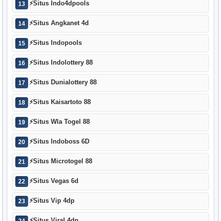
⚡
Situs Indo4dpools
13
⚡
Situs Angkanet 4d
14
⚡
Situs Indopools
15
⚡
Situs Indolottery 88
16
⚡
Situs Dunialottery 88
17
⚡
Situs Kaisartoto 88
18
⚡
Situs Wla Togel 88
19
⚡
Situs Indoboss 6D
20
⚡
Situs Microtogel 88
21
⚡
Situs Vegas 6d
22
⚡
Situs Vip 4dp
23
⚡
Situs Viral 4dp
24