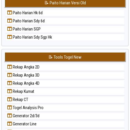
📝 Paito Harian Versi Old
Paito Warna Sydney Lottery
Paito Warna Sydney Lottery 6d
Paito Harian Hk 6d
Paito Warna Sydney Lotto
Paito Harian Sdy 6d
Paito Warna Sydney Pools 6d
Paito Harian SGP
Paito Warna Taipei
Paito Harian Sdy Sgp Hk
Paito Warna Taiwan
📝 Tools Togel New
Rekap Angka 2D
Rekap Angka 3D
Rekap Angka 4D
Rekap Kumat
Rekap CT
Togel Analysis Pro
Generator 2d/3d
Generator Line