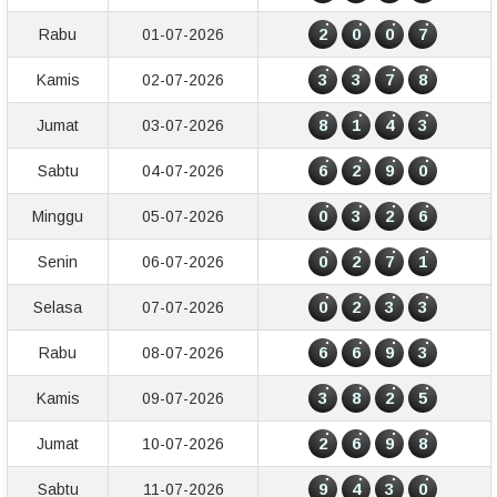
2
0
0
7
Rabu
01-07-2026
3
3
7
8
Kamis
02-07-2026
8
1
4
3
Jumat
03-07-2026
6
2
9
0
Sabtu
04-07-2026
0
3
2
6
Minggu
05-07-2026
0
2
7
1
Senin
06-07-2026
0
2
3
3
Selasa
07-07-2026
6
6
9
3
Rabu
08-07-2026
3
8
2
5
Kamis
09-07-2026
2
6
9
8
Jumat
10-07-2026
9
4
3
0
Sabtu
11-07-2026