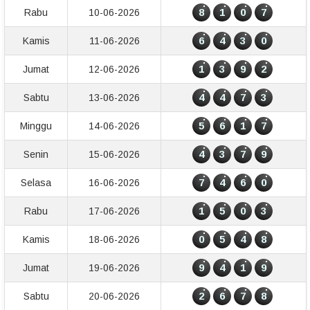
8
1
0
7
Rabu
10-06-2026
6
4
3
0
Kamis
11-06-2026
1
3
9
2
Jumat
12-06-2026
4
4
7
3
Sabtu
13-06-2026
5
6
1
7
Minggu
14-06-2026
4
3
7
9
Senin
15-06-2026
7
4
6
0
Selasa
16-06-2026
1
5
0
3
Rabu
17-06-2026
0
5
4
8
Kamis
18-06-2026
9
4
1
9
Jumat
19-06-2026
2
6
7
8
Sabtu
20-06-2026