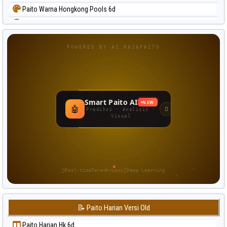
Paito Warna Hongkong Pools 6d
Paito Warna Japan
Paito Warna Japan 6d
POWERED BY AI RAJAPAITO
Paito Warna Korea
Paito Warna Kuda Lari
Paito Warna Magnum Cambodia
Paito Warna Nagoya
Smart Paito AI
NEW
🤖
Paito Warna New York Midday
Prediksi · Analisis ·
Visual
Paito Warna North Carolina Day
Paito Warna Pcso
Paito Warna Pennsylvania Day
Paito Warna Sao Paulo
Real-time
Terenkripsi
Deep Learning
Paito Warna Singapore
Paito Warna Sydney
📝 Paito Harian Versi Old
Paito Warna Sydney Lottery
Paito Warna Sydney Lottery 6d
Paito Harian Hk 6d