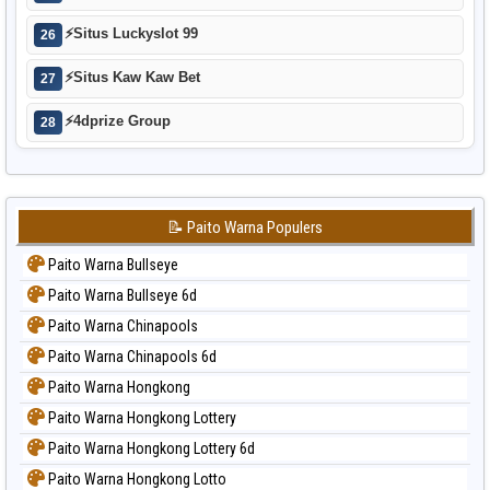
⚡
Situs Luckyslot 99
26
⚡
Situs Kaw Kaw Bet
27
⚡
4dprize Group
28
📝 Paito Warna Populers
Paito Warna Bullseye
Paito Warna Bullseye 6d
Paito Warna Chinapools
Paito Warna Chinapools 6d
Paito Warna Hongkong
Paito Warna Hongkong Lottery
Paito Warna Hongkong Lottery 6d
Paito Warna Hongkong Lotto