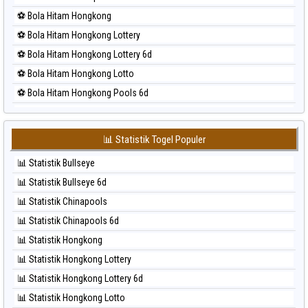
⚽ Bola Merah North Carolina Day
⚽ Bola Hitam Hongkong
⚽ Bola Merah Pcso
⚽ Bola Hitam Hongkong Lottery
⚽ Bola Merah Sao Paulo
⚽ Bola Hitam Hongkong Lottery 6d
⚽ Bola Merah Singapore
⚽ Bola Hitam Hongkong Lotto
⚽ Bola Merah Sydney
⚽ Bola Hitam Hongkong Pools 6d
⚽ Bola Merah Sydney Lottery
⚽ Bola Hitam Japan
⚽ Bola Merah Sydney Lottery 6d
⚽ Bola Hitam Japan 6d
⚽ Bola Merah Sydney Lotto
📊 Statistik Togel Populer
⚽ Bola Hitam Korea
⚽ Bola Merah Sydney Pools 6d
📊 Statistik Bullseye
⚽ Bola Hitam Kuda Lari
⚽ Bola Merah Taipei
📊 Statistik Bullseye 6d
⚽ Bola Hitam Magnum Cambodia
⚽ Bola Merah Taiwan
📊 Statistik Chinapools
⚽ Bola Hitam Nagoya
📊 Statistik Chinapools 6d
⚽ Bola Hitam North Carolina Day
📊 Statistik Hongkong
⚽ Bola Hitam Pcso
📊 Statistik Hongkong Lottery
⚽ Bola Hitam Sao Paulo
📊 Statistik Hongkong Lottery 6d
⚽ Bola Hitam Singapore
📊 Statistik Hongkong Lotto
⚽ Bola Hitam Sydney