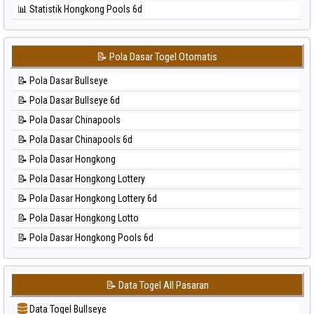
📊 Statistik Hongkong Pools 6d
⚽ Bola Hitam Sydney Lottery
📊 Statistik Japan
⚽ Bola Hitam Sydney Lottery 6d
📊 Statistik Japan 6d
⚽ Bola Hitam Sydney Lotto
📝 Pola Dasar Togel Otomatis
📊 Statistik Korea
⚽ Bola Hitam Sydney Pools 6d
📝 Pola Dasar Bullseye
📊 Statistik Kuda Lari
⚽ Bola Hitam Taipei
📝 Pola Dasar Bullseye 6d
📊 Statistik Magnum Cambodia
⚽ Bola Hitam Taiwan
📝 Pola Dasar Chinapools
📊 Statistik Nagoya
📝 Pola Dasar Chinapools 6d
📊 Statistik New York Midday
📝 Pola Dasar Hongkong
📊 Statistik North Carolina Day
📝 Pola Dasar Hongkong Lottery
📊 Statistik Pcso
📝 Pola Dasar Hongkong Lottery 6d
📊 Statistik Pennsylvania Day
📝 Pola Dasar Hongkong Lotto
📊 Statistik Sao Paulo
📝 Pola Dasar Hongkong Pools 6d
📊 Statistik Singapore
📝 Pola Dasar Japan
📊 Statistik Sydney
📝 Pola Dasar Japan 6d
📊 Statistik Sydney Lottery
📝 Data Togel All Pasaran
📝 Pola Dasar Korea
📊 Statistik Sydney Lottery 6d
Data Togel Bullseye