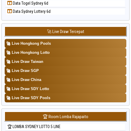
Data Togel Sydney 6d
Data Togel Sao Paulo
Data Sydney Lottery 6d
Data Togel Singapore
Data Togel Sydney
Data Togel Sydney Lottery
🚀 Live Draw Tercepat
Data Togel Sydney Lottery 6d
🚀
Live Hongkong Pools
Data Togel Sydney Lotto
🚀
Live Hongkong Lotto
Data Togel Sydney Pools 6d
🚀
Live Draw Taiwan
Data Togel Taipei
🚀
Live Draw SGP
Data Togel Taiwan
🚀
Live Draw China
🚀
Live Draw SDY Lotto
🚀
Live Draw SDY Pools
🏆 Room Lomba Rajapaito
🏆 LOMBA SYDNEY LOTTO 5 LINE