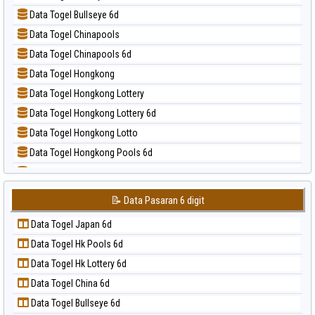
📝 Pola Dasar Kuda Lari
📊 Statistik Sydney Lotto
Data Togel Bullseye 6d
📝 Pola Dasar Magnum Cambodia
📊 Statistik Sydney Pools 6d
Data Togel Chinapools
📝 Pola Dasar Nagoya
📊 Statistik Taipei
Data Togel Chinapools 6d
📝 Pola Dasar North Carolina Day
📊 Statistik Taiwan
Data Togel Hongkong
📝 Pola Dasar Pcso
Data Togel Hongkong Lottery
📝 Pola Dasar Sao Paulo
Data Togel Hongkong Lottery 6d
📝 Pola Dasar Singapore
Data Togel Hongkong Lotto
📝 Pola Dasar Sydney
Data Togel Hongkong Pools 6d
📝 Pola Dasar Sydney Lottery
Data Togel Japan
📝 Pola Dasar Sydney Lottery 6d
Data Togel Japan 6d
📝 Pola Dasar Sydney Lotto
📝 Data Pasaran 6 digit
Data Togel Korea
📝 Pola Dasar Sydney Pools 6d
Data Togel Japan 6d
Data Togel Kuda Lari
📝 Pola Dasar Taipei
Data Togel Hk Pools 6d
Data Togel Magnum Cambodia
📝 Pola Dasar Taiwan
Data Togel Hk Lottery 6d
Data Togel Nagoya
Data Togel China 6d
Data Togel North Carolina Day
Data Togel Bullseye 6d
Data Togel Pcso