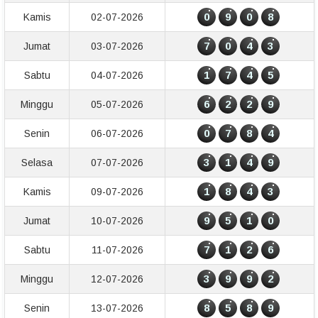
0
9
0
8
Kamis
02-07-2026
7
0
4
3
Jumat
03-07-2026
1
7
4
5
Sabtu
04-07-2026
6
2
2
9
Minggu
05-07-2026
0
7
8
4
Senin
06-07-2026
3
1
4
9
Selasa
07-07-2026
1
8
4
3
Kamis
09-07-2026
9
5
1
0
Jumat
10-07-2026
7
1
2
6
Sabtu
11-07-2026
3
9
9
2
Minggu
12-07-2026
8
5
8
9
Senin
13-07-2026