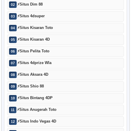
⚡
Situs Dim 88
02
⚡
Situs 4dsuper
03
⚡
Situs Kisaran Toto
04
⚡
Situs Kisaran 4D
05
⚡
Situs Pelita Toto
06
⚡
Situs 4dprize Wla
07
⚡
Situs Aksara 4D
08
⚡
Situs Shio 88
09
⚡
Situs Bintang 4DP
10
⚡
Situs Anugerah Toto
11
⚡
Situs Indo Vegas 4D
12