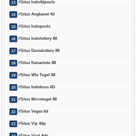
⚡
Situs Indo4dpools
13
⚡
Situs Angkanet 4d
14
⚡
Situs Indopools
15
⚡
Situs Indolottery 88
16
⚡
Situs Dunialottery 88
17
⚡
Situs Kaisartoto 88
18
⚡
Situs Wla Togel 88
19
⚡
Situs Indoboss 6D
20
⚡
Situs Microtogel 88
21
⚡
Situs Vegas 6d
22
⚡
Situs Vip 4dp
23
⚡
Situs Viral 4dp
24