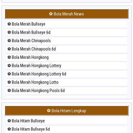
Prediksi Sydney Lottery 6d
Prediksi Sydney Lotto
⚽ Bola Merah News
Prediksi Sydney Pools 6d
⚽ Bola Merah Bullseye
Prediksi Taipei
⚽ Bola Merah Bullseye 6d
Prediksi Taiwan
⚽ Bola Merah Chinapools
⚽ Bola Merah Chinapools 6d
⚽ Bola Merah Hongkong
⚽ Bola Merah Hongkong Lottery
⚽ Bola Merah Hongkong Lottery 6d
⚽ Bola Merah Hongkong Lotto
⚽ Bola Merah Hongkong Pools 6d
⚽ Bola Merah Japan
⚽ Bola Merah Japan 6d
⚽ Bola Hitam Lengkap
⚽ Bola Merah Korea
⚽ Bola Hitam Bullseye
⚽ Bola Merah Kuda Lari
⚽ Bola Hitam Bullseye 6d
⚽ Bola Merah Magnum Cambodia