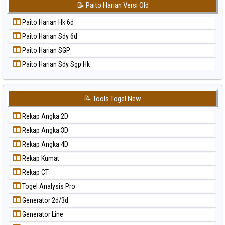
📝 Paito Harian Versi Old
Paito Warna Sydney Lottery
Paito Warna Sydney Lottery 6d
Paito Harian Hk 6d
Paito Warna Sydney Lotto
Paito Harian Sdy 6d
Paito Warna Sydney Pools 6d
Paito Harian SGP
Paito Warna Taipei
Paito Harian Sdy Sgp Hk
Paito Warna Taiwan
📝 Tools Togel New
Rekap Angka 2D
Rekap Angka 3D
Rekap Angka 4D
Rekap Kumat
Rekap CT
Togel Analysis Pro
Generator 2d/3d
Generator Line