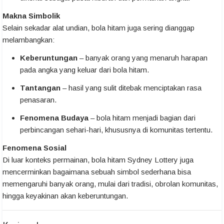
Makna Simbolik
Selain sekadar alat undian, bola hitam juga sering dianggap
melambangkan:
Keberuntungan
– banyak orang yang menaruh harapan
pada angka yang keluar dari bola hitam.
Tantangan
– hasil yang sulit ditebak menciptakan rasa
penasaran.
Fenomena Budaya
– bola hitam menjadi bagian dari
perbincangan sehari-hari, khususnya di komunitas tertentu.
Fenomena Sosial
Di luar konteks permainan, bola hitam Sydney Lottery juga
mencerminkan bagaimana sebuah simbol sederhana bisa
memengaruhi banyak orang, mulai dari tradisi, obrolan komunitas,
hingga keyakinan akan keberuntungan.