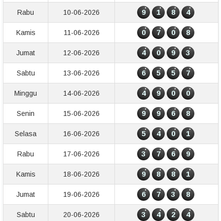
9
1
8
4
Rabu
10-06-2026
0
7
0
8
Kamis
11-06-2026
4
0
9
3
Jumat
12-06-2026
6
5
5
7
Sabtu
13-06-2026
4
9
0
0
Minggu
14-06-2026
9
9
6
8
Senin
15-06-2026
5
4
0
1
Selasa
16-06-2026
3
7
6
9
Rabu
17-06-2026
9
8
8
1
Kamis
18-06-2026
6
7
3
8
Jumat
19-06-2026
3
4
2
4
Sabtu
20-06-2026