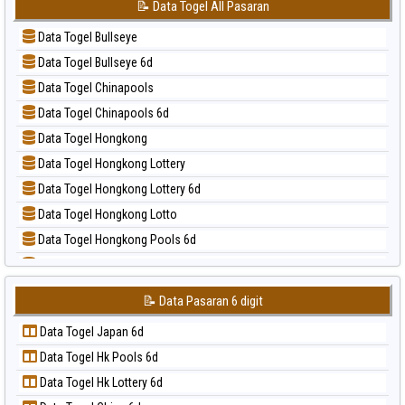
📊 Statistik Sydney Lottery
📝 Data Togel All Pasaran
📝 Pola Dasar Korea
📊 Statistik Sydney Lottery 6d
Data Togel Bullseye
📝 Pola Dasar Kuda Lari
📊 Statistik Sydney Lotto
Data Togel Bullseye 6d
📝 Pola Dasar Magnum Cambodia
📊 Statistik Sydney Pools 6d
Data Togel Chinapools
📝 Pola Dasar Nagoya
📊 Statistik Taipei
Data Togel Chinapools 6d
📝 Pola Dasar North Carolina Day
📊 Statistik Taiwan
Data Togel Hongkong
📝 Pola Dasar Pcso
Data Togel Hongkong Lottery
📝 Pola Dasar Sao Paulo
Data Togel Hongkong Lottery 6d
📝 Pola Dasar Singapore
Data Togel Hongkong Lotto
📝 Pola Dasar Sydney
Data Togel Hongkong Pools 6d
📝 Pola Dasar Sydney Lottery
Data Togel Japan
📝 Pola Dasar Sydney Lottery 6d
Data Togel Japan 6d
📝 Pola Dasar Sydney Lotto
📝 Data Pasaran 6 digit
Data Togel Korea
📝 Pola Dasar Sydney Pools 6d
Data Togel Japan 6d
Data Togel Kuda Lari
📝 Pola Dasar Taipei
Data Togel Hk Pools 6d
Data Togel Magnum Cambodia
📝 Pola Dasar Taiwan
Data Togel Hk Lottery 6d
Data Togel Nagoya