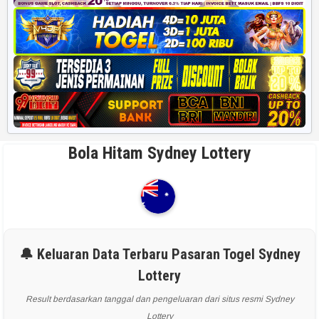
Bola Hitam Sydney Lottery
🔔 Keluaran Data Terbaru Pasaran Togel Sydney
Lottery
Result berdasarkan tanggal dan pengeluaran dari situs resmi Sydney
Lottery