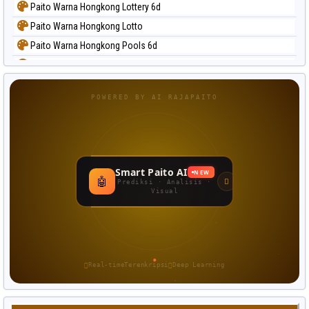
Paito Warna Hongkong Lottery 6d
Paito Warna Hongkong Lotto
Paito Warna Hongkong Pools 6d
Paito Warna Japan
Paito Warna Japan 6d
POWERED BY AI RAJAPAITO
Paito Warna Korea
Paito Warna Kuda Lari
Paito Warna Magnum Cambodia
Paito Warna Nagoya
Smart Paito AI
NEW
🤖
Paito Warna New York Midday
Prediksi · Analisis ·
Visual
Paito Warna North Carolina Day
Paito Warna Pcso
Paito Warna Pennsylvania Day
Paito Warna Sao Paulo
Real-time
Terenkripsi
Deep Learning
Paito Warna Singapore
Paito Warna Sydney