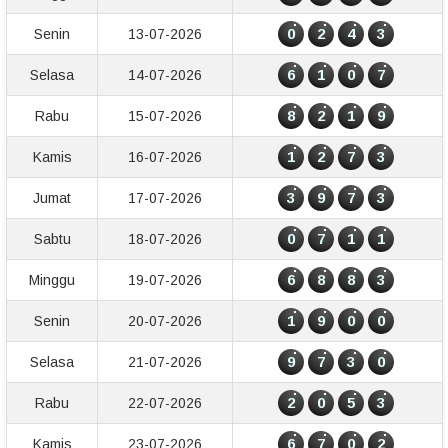
0
2
4
3
Senin
13-07-2026
6
1
0
7
Selasa
14-07-2026
8
2
1
9
Rabu
15-07-2026
1
2
7
3
Kamis
16-07-2026
3
9
7
3
Jumat
17-07-2026
0
7
1
1
Sabtu
18-07-2026
6
8
8
3
Minggu
19-07-2026
1
9
0
0
Senin
20-07-2026
9
7
3
0
Selasa
21-07-2026
2
0
5
3
Rabu
22-07-2026
6
7
0
2
Kamis
23-07-2026