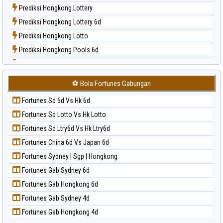
Prediksi Hongkong Lottery
Paito Harian Pcso
Prediksi Hongkong Lottery 6d
Paito Harian Pennsylvania Day
Prediksi Hongkong Lotto
Paito Harian Sao Paulo
Prediksi Hongkong Pools 6d
Paito Harian Singapore
Prediksi Japan
Paito Harian Sydney
Prediksi Japan 6d
Paito Harian Sydney Lottery
⚽ Bola Fortunes Gabungan
Prediksi Korea
Paito Harian Sydney Lottery 6d
Fortunes Sd 6d Vs Hk 6d
Prediksi Kuda Lari
Paito Harian Sydney Lotto
Fortunes Sd Lotto Vs Hk Lotto
Prediksi Magnum Cambodia
Paito Harian Sydney Pools 6d
Fortunes Sd Ltry6d Vs Hk Ltry6d
Prediksi Nagoya
Paito Harian Taipei
Fortunes China 6d Vs Japan 6d
Prediksi North Carolina Day
Paito Harian Taiwan
Fortunes Sydney | Sgp | Hongkong
Prediksi Pcso
Fortunes Gab Sydney 6d
Prediksi Sao Paulo
Fortunes Gab Hongkong 6d
Prediksi Singapore
Fortunes Gab Sydney 4d
Prediksi Sydney
Fortunes Gab Hongkong 4d
Prediksi Sydney Lottery