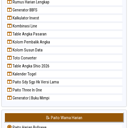
Rumus Harian Lengkap
Generator BBFS
Kalkulator Invest
Kombinasi Line
Table Angka Pasaran
Kolom Pembalik Angka
Kolom Susun Data
Toto Converter
Table Angka Shio 2026
Kalender Togel
Paito Sdy Sgp Hk Versi Lama
Paito Three In One
Generator | Buku Mimpi
📝 Paito Warna Harian
Paito Harian Bullseye