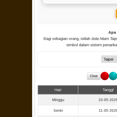
Apa 
Bagi sebagian orang, istilah
bola hitam Taip
simbol dalam sistem penarik
Clear
Hari
Tanggl
Minggu
10-05-202
Senin
11-05-202