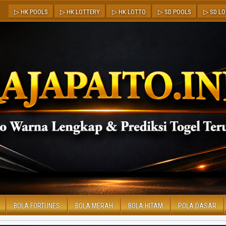
▷ HK POOLS
▷ HK LOTTERY
▷ HK LOTTO
▷ SD POOLS
▷ SD L
BOLA FORTUNES
BOLA MERAH
BOLA HITAM
POLA DASAR