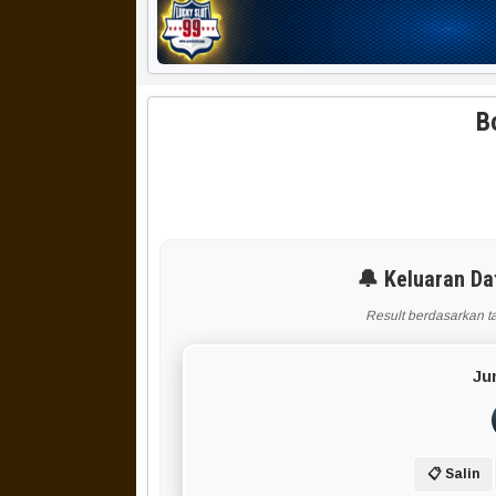
B
🔔 Keluaran Da
Result berdasarkan ta
Ju
📋 Salin