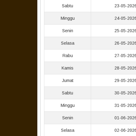
Sabtu
23-05-202
Minggu
24-05-202
Senin
25-05-202
Selasa
26-05-202
Rabu
27-05-202
Kamis
28-05-202
Jumat
29-05-202
Sabtu
30-05-202
Minggu
31-05-202
Senin
01-06-202
Selasa
02-06-202