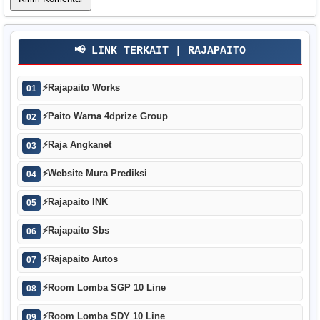
📢 LINK TERKAIT | RAJAPAITO
⚡
Rajapaito Works
01
⚡
Paito Warna 4dprize Group
02
⚡
Raja Angkanet
03
⚡
Website Mura Prediksi
04
⚡
Rajapaito INK
05
⚡
Rajapaito Sbs
06
⚡
Rajapaito Autos
07
⚡
Room Lomba SGP 10 Line
08
⚡
Room Lomba SDY 10 Line
09