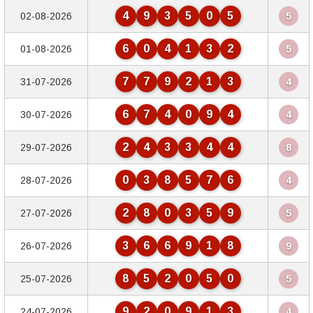
4
9
3
5
0
5
02-08-2026
5
6
0
4
1
3
2
01-08-2026
5
7
7
9
2
1
3
31-07-2026
4
6
7
4
0
9
4
30-07-2026
4
2
4
3
3
4
4
29-07-2026
8
0
3
8
5
7
6
28-07-2026
4
2
8
0
3
5
9
27-07-2026
5
3
6
6
9
1
8
26-07-2026
9
8
5
2
0
5
0
25-07-2026
5
9
2
0
9
1
3
24-07-2026
4