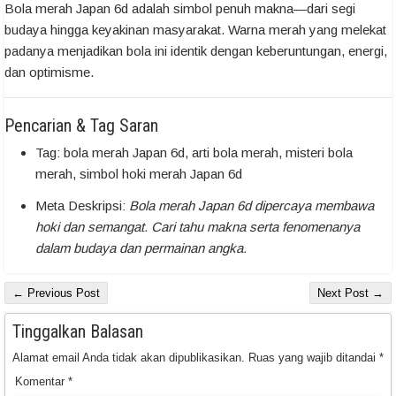
Bola merah Japan 6d adalah simbol penuh makna—dari segi
budaya hingga keyakinan masyarakat. Warna merah yang melekat
padanya menjadikan bola ini identik dengan keberuntungan, energi,
dan optimisme.
Pencarian & Tag Saran
Tag: bola merah Japan 6d, arti bola merah, misteri bola
merah, simbol hoki merah Japan 6d
Meta Deskripsi:
Bola merah Japan 6d dipercaya membawa
hoki dan semangat. Cari tahu makna serta fenomenanya
dalam budaya dan permainan angka.
← Previous Post
Next Post →
Tinggalkan Balasan
Alamat email Anda tidak akan dipublikasikan.
Ruas yang wajib ditandai
*
Komentar
*