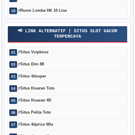
⚡
Room Lomba HK 10 Line
10
📢 LINK ALTERNATIF | SITUS SLOT GACOR
TERPERCAYA
⚡
Situs Vvipboss
01
⚡
Situs Dim 88
02
⚡
Situs 4dsuper
03
⚡
Situs Kisaran Toto
04
⚡
Situs Kisaran 4D
05
⚡
Situs Pelita Toto
06
⚡
Situs 4dprize Wla
07