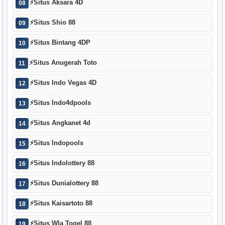
⚡
Situs Aksara 4D
08
⚡
Situs Shio 88
09
⚡
Situs Bintang 4DP
10
⚡
Situs Anugerah Toto
11
⚡
Situs Indo Vegas 4D
12
⚡
Situs Indo4dpools
13
⚡
Situs Angkanet 4d
14
⚡
Situs Indopools
15
⚡
Situs Indolottery 88
16
⚡
Situs Dunialottery 88
17
⚡
Situs Kaisartoto 88
18
⚡
Situs Wla Togel 88
19