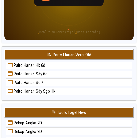
Paito Warna North Carolina Day
Paito Warna Pcso
Paito Warna Pennsylvania Day
Paito Warna Sao Paulo
Real-time
Terenkripsi
Deep Learning
Paito Warna Singapore
Paito Warna Sydney
📝 Paito Harian Versi Old
Paito Warna Sydney Lottery
Paito Warna Sydney Lottery 6d
Paito Harian Hk 6d
Paito Warna Sydney Lotto
Paito Harian Sdy 6d
Paito Warna Sydney Pools 6d
Paito Harian SGP
Paito Warna Taipei
Paito Harian Sdy Sgp Hk
Paito Warna Taiwan
📝 Tools Togel New
Rekap Angka 2D
Rekap Angka 3D