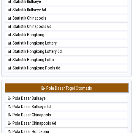
📊 Statistik Bullseye
⚽ Bola Hitam Kuda Lari
⚽ Bola Merah Taipei
📊 Statistik Bullseye 6d
⚽ Bola Hitam Magnum Cambodia
⚽ Bola Merah Taiwan
📊 Statistik Chinapools
⚽ Bola Hitam Nagoya
📊 Statistik Chinapools 6d
⚽ Bola Hitam North Carolina Day
📊 Statistik Hongkong
⚽ Bola Hitam Pcso
📊 Statistik Hongkong Lottery
⚽ Bola Hitam Sao Paulo
📊 Statistik Hongkong Lottery 6d
⚽ Bola Hitam Singapore
📊 Statistik Hongkong Lotto
⚽ Bola Hitam Sydney
📊 Statistik Hongkong Pools 6d
⚽ Bola Hitam Sydney Lottery
📊 Statistik Japan
⚽ Bola Hitam Sydney Lottery 6d
📊 Statistik Japan 6d
⚽ Bola Hitam Sydney Lotto
📝 Pola Dasar Togel Otomatis
📊 Statistik Korea
⚽ Bola Hitam Sydney Pools 6d
📝 Pola Dasar Bullseye
📊 Statistik Kuda Lari
⚽ Bola Hitam Taipei
📝 Pola Dasar Bullseye 6d
📊 Statistik Magnum Cambodia
⚽ Bola Hitam Taiwan
📝 Pola Dasar Chinapools
📊 Statistik Nagoya
📝 Pola Dasar Chinapools 6d
📊 Statistik New York Midday
📝 Pola Dasar Hongkong