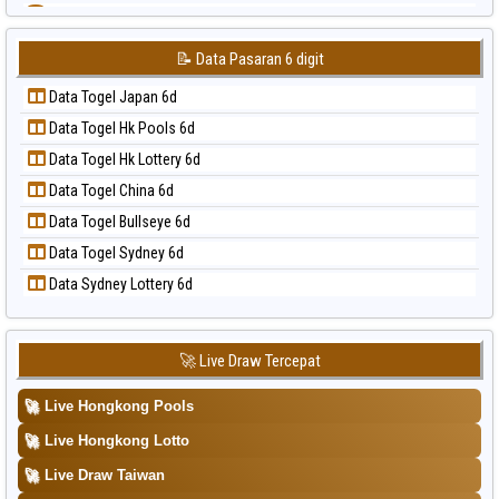
Data Togel Japan
📝 Pola Dasar Sydney Lottery 6d
Data Togel Japan 6d
📝 Pola Dasar Sydney Lotto
📝 Data Pasaran 6 digit
Data Togel Korea
📝 Pola Dasar Sydney Pools 6d
Data Togel Japan 6d
Data Togel Kuda Lari
📝 Pola Dasar Taipei
Data Togel Hk Pools 6d
Data Togel Magnum Cambodia
📝 Pola Dasar Taiwan
Data Togel Hk Lottery 6d
Data Togel Nagoya
Data Togel China 6d
Data Togel North Carolina Day
Data Togel Bullseye 6d
Data Togel Pcso
Data Togel Sydney 6d
Data Togel Sao Paulo
Data Sydney Lottery 6d
Data Togel Singapore
Data Togel Sydney
Data Togel Sydney Lottery
🚀 Live Draw Tercepat
Data Togel Sydney Lottery 6d
🚀
Live Hongkong Pools
Data Togel Sydney Lotto
🚀
Live Hongkong Lotto
Data Togel Sydney Pools 6d
🚀
Live Draw Taiwan
Data Togel Taipei