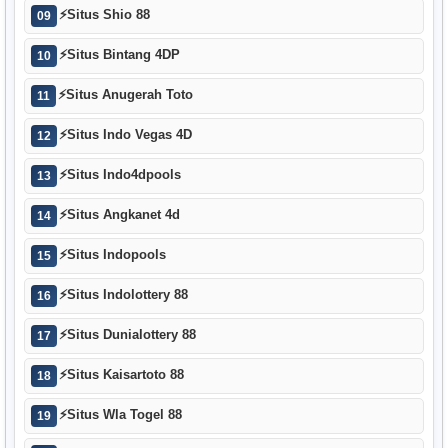
⚡
Situs Shio 88
09
⚡
Situs Bintang 4DP
10
⚡
Situs Anugerah Toto
11
⚡
Situs Indo Vegas 4D
12
⚡
Situs Indo4dpools
13
⚡
Situs Angkanet 4d
14
⚡
Situs Indopools
15
⚡
Situs Indolottery 88
16
⚡
Situs Dunialottery 88
17
⚡
Situs Kaisartoto 88
18
⚡
Situs Wla Togel 88
19