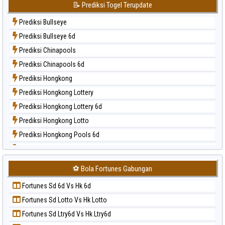
📝 Prediksi Togel Terupdate
Paito Harian Korea
Prediksi Bullseye
Paito Harian Kuda Lari
Prediksi Bullseye 6d
Paito Harian Magnum Cambodia
Prediksi Chinapools
Paito Harian Nagoya
Prediksi Chinapools 6d
Paito Harian New York Midday
Prediksi Hongkong
Paito Harian North Carolina Day
Prediksi Hongkong Lottery
Paito Harian Pcso
Prediksi Hongkong Lottery 6d
Paito Harian Pennsylvania Day
Prediksi Hongkong Lotto
Paito Harian Sao Paulo
Prediksi Hongkong Pools 6d
Paito Harian Singapore
Prediksi Japan
Paito Harian Sydney
Prediksi Japan 6d
Paito Harian Sydney Lottery
⚽ Bola Fortunes Gabungan
Prediksi Korea
Paito Harian Sydney Lottery 6d
Fortunes Sd 6d Vs Hk 6d
Prediksi Kuda Lari
Paito Harian Sydney Lotto
Fortunes Sd Lotto Vs Hk Lotto
Prediksi Magnum Cambodia
Paito Harian Sydney Pools 6d
Fortunes Sd Ltry6d Vs Hk Ltry6d
Prediksi Nagoya
Paito Harian Taipei