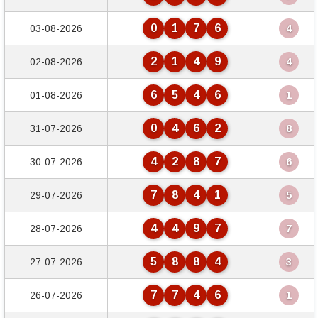
0
1
7
6
03-08-2026
4
2
1
4
9
02-08-2026
4
6
5
4
6
01-08-2026
1
0
4
6
2
31-07-2026
8
4
2
8
7
30-07-2026
6
7
8
4
1
29-07-2026
5
4
4
9
7
28-07-2026
7
5
8
8
4
27-07-2026
3
7
7
4
6
26-07-2026
1