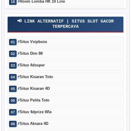
⚡
Room Lomba HK 10 Line
10
📢 LINK ALTERNATIF | SITUS SLOT GACOR
TERPERCAYA
⚡
Situs Vvipboss
01
⚡
Situs Dim 88
02
⚡
Situs 4dsuper
03
⚡
Situs Kisaran Toto
04
⚡
Situs Kisaran 4D
05
⚡
Situs Pelita Toto
06
⚡
Situs 4dprize Wla
07
⚡
Situs Aksara 4D
08