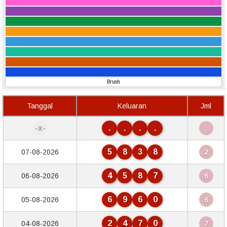
Brush
Tanggal
Keluaran
Jml
-x-
.
.
.
.
.
5
8
3
8
07-08-2026
2
4
5
8
7
06-08-2026
6
6
9
6
0
05-08-2026
6
2
4
7
0
04-08-2026
7