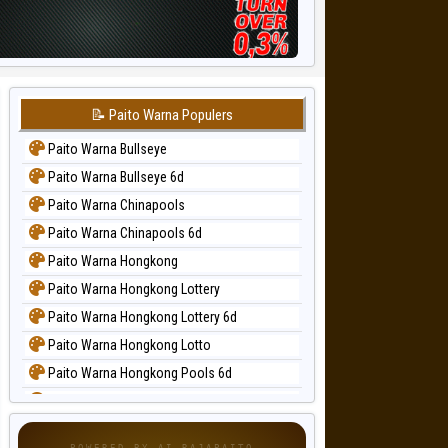
📝 Paito Warna Populers
Paito Warna Bullseye
Paito Warna Bullseye 6d
Paito Warna Chinapools
Paito Warna Chinapools 6d
Paito Warna Hongkong
Paito Warna Hongkong Lottery
Paito Warna Hongkong Lottery 6d
Paito Warna Hongkong Lotto
Paito Warna Hongkong Pools 6d
Paito Warna Japan
Paito Warna Japan 6d
POWERED BY AI RAJAPAITO