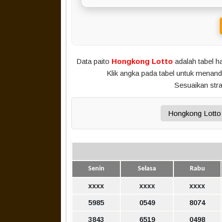
Data paito
Hongkong Lotto
adalah tabel h
Klik angka pada tabel untuk menan
Sesuaikan str
Senin
Selasa
Rabu
xxxx
xxxx
xxxx
5985
0549
8074
3843
6519
0498