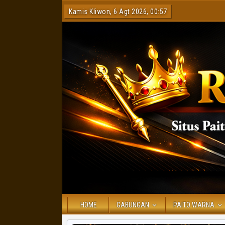
Kamis Kliwon, 6 Agt 2026, 00:57
HOME
GABUNGAN
PAITO WARNA