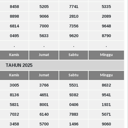
8458
5205
7741
5335
8898
9066
2810
2089
6814
7000
7356
9648
0495
5633
9620
8790
.
.
.
.
Kamis
Jumat
Sabtu
Minggu
TAHUN 2025
Kamis
Jumat
Sabtu
Minggu
3005
3766
5531
8632
8136
4651
9382
9541
5831
8001
0406
1931
7032
6140
7883
5071
3458
5700
1496
9060