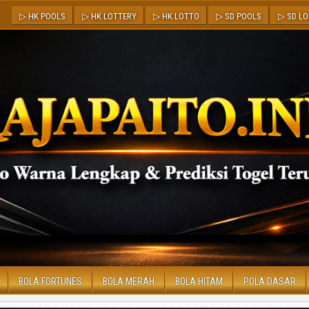
▷ HK POOLS
▷ HK LOTTERY
▷ HK LOTTO
▷ SD POOLS
▷ SD L
BOLA FORTUNES
BOLA MERAH
BOLA HITAM
POLA DASAR