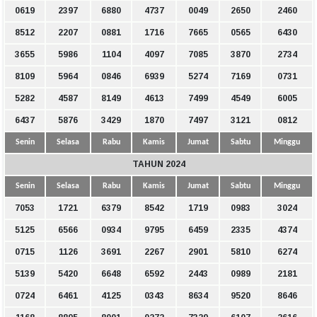
0619
2397
6880
4737
0049
2650
2460
8512
2207
0881
1716
7665
0565
6430
3655
5986
1104
4097
7085
3870
2734
8109
5964
0846
6939
5274
7169
0731
5282
4587
8149
4613
7499
4549
6005
6437
5876
3429
1870
7497
3121
0812
Senin
Selasa
Rabu
Kamis
Jumat
Sabtu
Minggu
TAHUN 2024
Senin
Selasa
Rabu
Kamis
Jumat
Sabtu
Minggu
7053
1721
6379
8542
1719
0983
3024
5125
6566
0934
9795
6459
2335
4374
0715
1126
3691
2267
2901
5810
6274
5139
5420
6648
6592
2443
0989
2181
0724
6461
4125
0343
8634
9520
8646