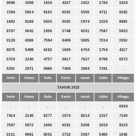
0696
2098
1638
4107
2413
1784
1538
7294
5834
9162
6391
5556
4711
9183
1692
8188
5030
0365
3974
2239
8883
8707
0641
1056
3748
6351
7587
5652
0129
6586
7594
8409
5905
7334
3553
8075
5498
6382
1609
6704
1754
4117
5739
2240
4757
0817
7627
6768
6572
5253
2071
9980
7409
2084
7291
.
Senin
Selasa
Rabu
Kamis
Jumat
Sabtu
Minggu
TAHUN 2023
Senin
Selasa
Rabu
Kamis
Jumat
Sabtu
Minggu
.
.
.
.
.
.
6919
7414
2140
8277
1974
8314
1357
7100
7597
0972
1065
6381
5208
2019
9130
3321
9681
9301
2716
3587
5465
1043