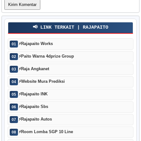
📢 LINK TERKAIT | RAJAPAITO
⚡
Rajapaito Works
01
⚡
Paito Warna 4dprize Group
02
⚡
Raja Angkanet
03
⚡
Website Mura Prediksi
04
⚡
Rajapaito INK
05
⚡
Rajapaito Sbs
06
⚡
Rajapaito Autos
07
⚡
Room Lomba SGP 10 Line
08