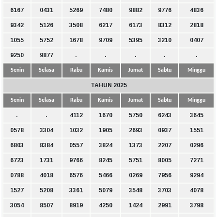
6167
0431
5269
7480
9882
9776
4836
9342
5126
3508
6217
6173
8312
2818
1055
5752
1678
9709
5395
3210
0407
9250
9877
.
.
.
.
.
Senin
Selasa
Rabu
Kamis
Jumat
Sabtu
Minggu
TAHUN 2025
Senin
Selasa
Rabu
Kamis
Jumat
Sabtu
Minggu
.
.
4112
1670
5750
6243
3645
0578
3304
1032
1905
2693
0937
1551
6803
8384
0557
3824
1373
2207
0296
6723
1731
9766
8245
5751
8005
7271
0788
4018
6576
5466
0269
7956
9294
1527
5208
3361
5079
3548
3703
4078
3054
8507
8919
4250
1424
2991
3798