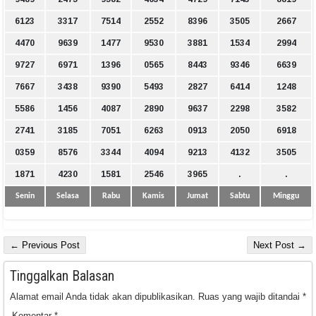
6123
3317
7514
2552
8396
3505
2667
4470
9639
1477
9530
3881
1534
2994
9727
6971
1396
0565
8443
9346
6639
7667
3438
9390
5493
2827
6414
1248
5586
1456
4087
2890
9637
2298
3582
2741
3185
7051
6263
0913
2050
6918
0359
8576
3344
4094
9213
4132
3505
1871
4230
1581
2546
3965
.
.
Senin
Selasa
Rabu
Kamis
Jumat
Sabtu
Minggu
← Previous Post
Next Post →
Tinggalkan Balasan
Alamat email Anda tidak akan dipublikasikan.
Ruas yang wajib ditandai
*
Komentar
*