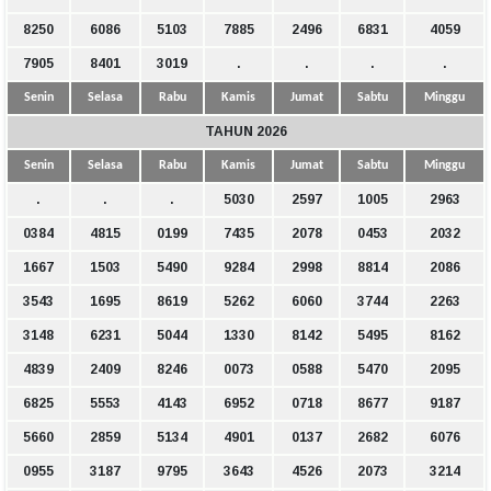
8250
6086
5103
7885
2496
6831
4059
7905
8401
3019
.
.
.
.
Senin
Selasa
Rabu
Kamis
Jumat
Sabtu
Minggu
TAHUN 2026
Senin
Selasa
Rabu
Kamis
Jumat
Sabtu
Minggu
.
.
.
5030
2597
1005
2963
0384
4815
0199
7435
2078
0453
2032
1667
1503
5490
9284
2998
8814
2086
3543
1695
8619
5262
6060
3744
2263
3148
6231
5044
1330
8142
5495
8162
4839
2409
8246
0073
0588
5470
2095
6825
5553
4143
6952
0718
8677
9187
5660
2859
5134
4901
0137
2682
6076
0955
3187
9795
3643
4526
2073
3214