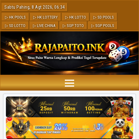
Sabtu Pahing, 8 Agt 2026, 06:34
▷ HK POOLS
▷ HK LOTTERY
▷ HK LOTTO
▷ SD POOLS
▷ SD LOTTO
▷ LIVE CHINA
▷ SGP TOTO
▷ SGP POOLS