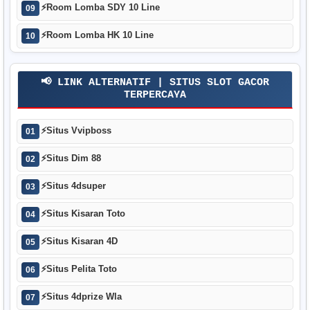
⚡
Room Lomba SDY 10 Line
09
⚡
Room Lomba HK 10 Line
10
📢 LINK ALTERNATIF | SITUS SLOT GACOR
TERPERCAYA
⚡
Situs Vvipboss
01
⚡
Situs Dim 88
02
⚡
Situs 4dsuper
03
⚡
Situs Kisaran Toto
04
⚡
Situs Kisaran 4D
05
⚡
Situs Pelita Toto
06
⚡
Situs 4dprize Wla
07