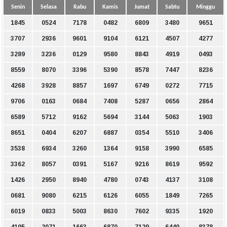
Senin
Selasa
Rabu
Kamis
Jumat
Sabtu
Minggu
1845
0524
7178
0482
6809
3480
9651
3707
2936
9601
9104
6121
4507
4277
3289
3236
0129
9580
8843
4919
0493
8559
8070
3396
5390
8578
7447
8236
4268
3928
8857
1697
6749
0272
7715
9706
0163
0684
7408
5287
0656
2864
6589
5712
9162
5694
3144
5063
1903
8651
0404
6207
6887
0354
5510
3406
3538
6934
3260
1364
9158
3990
6585
3362
8057
0391
5167
9216
8619
9592
1426
2950
8940
4780
0743
4137
3108
0681
9080
6215
6126
6055
1849
7265
6019
0833
5003
8630
7602
9335
1920