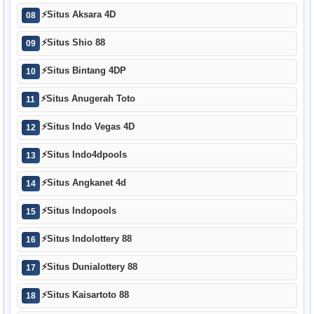
⚡
Situs Aksara 4D
08
⚡
Situs Shio 88
09
⚡
Situs Bintang 4DP
10
⚡
Situs Anugerah Toto
11
⚡
Situs Indo Vegas 4D
12
⚡
Situs Indo4dpools
13
⚡
Situs Angkanet 4d
14
⚡
Situs Indopools
15
⚡
Situs Indolottery 88
16
⚡
Situs Dunialottery 88
17
⚡
Situs Kaisartoto 88
18