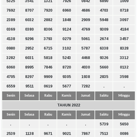
5325
3541
1321
7926
0842
6890
1009
7692
8707
7920
6960
4686
4703
0718
2389
6032
2882
1848
2909
5948
3097
0369
0380
8306
9124
4769
9309
4184
4138
9296
3793
0279
5061
2674
3457
0980
2952
6715
3102
5787
6338
8328
3282
6031
5818
5243
4468
9326
3312
6060
8995
7846
8720
4030
5660
0132
4705
8297
9909
9305
1938
2835
3598
6559
9511
0619
5677
7282
.
.
Senin
Selasa
Rabu
Kamis
Jumat
Sabtu
Minggu
TAHUN 2022
Senin
Selasa
Rabu
Kamis
Jumat
Sabtu
Minggu
.
.
.
.
.
5739
5650
2539
1138
9671
9021
7867
7513
0086