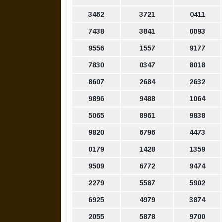
3462
3721
0411
7438
3841
0093
9556
1557
9177
7830
0347
8018
8607
2684
2632
9896
9488
1064
5065
8961
9838
9820
6796
4473
0179
1428
1359
9509
6772
9474
2279
5587
5902
6925
4979
3874
2055
5878
9700