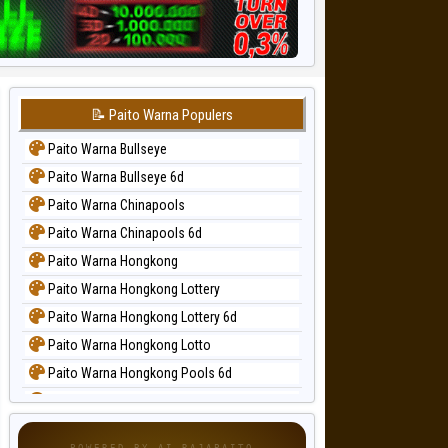
📝 Paito Warna Populers
Paito Warna Bullseye
Paito Warna Bullseye 6d
Paito Warna Chinapools
Paito Warna Chinapools 6d
Paito Warna Hongkong
Paito Warna Hongkong Lottery
Paito Warna Hongkong Lottery 6d
Paito Warna Hongkong Lotto
Paito Warna Hongkong Pools 6d
Paito Warna Japan
Paito Warna Japan 6d
POWERED BY AI RAJAPAITO