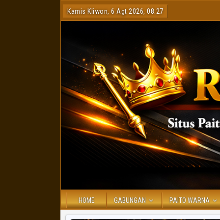
Kamis Kliwon, 6 Agt 2026, 08:27
HOME
GABUNGAN
PAITO WARNA