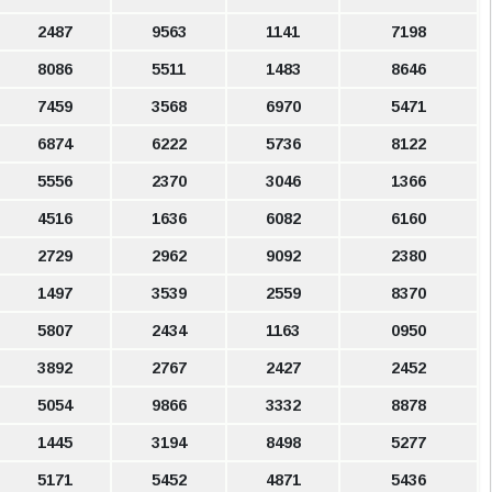
2487
9563
1141
7198
8086
5511
1483
8646
7459
3568
6970
5471
6874
6222
5736
8122
5556
2370
3046
1366
4516
1636
6082
6160
2729
2962
9092
2380
1497
3539
2559
8370
5807
2434
1163
0950
3892
2767
2427
2452
5054
9866
3332
8878
1445
3194
8498
5277
5171
5452
4871
5436