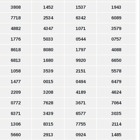
3808
1452
1537
1943
7718
2534
6342
6089
4882
4347
1071
3579
1776
5033
0544
0757
8618
8080
1797
4088
6813
1680
9920
6650
1058
3539
2151
5578
1477
0015
0494
6479
2209
3208
4189
4624
0772
7628
3671
7064
6371
3439
6577
3035
1306
8315
7755
2114
5660
2913
0924
1485