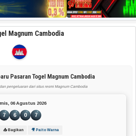
gel Magnum Cambodia
rbaru Pasaran Togel Magnum Cambodia
 dan pengeluaran dari situs resmi Magnum Cambodia
mis, 06 Agustus 2026
7
6
0
7
📤 Bagikan
🎥 Paito Warna