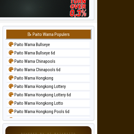
📝 Paito Warna Populers
Paito Warna Bullseye
Paito Warna Bullseye 6d
Paito Warna Chinapools
Paito Warna Chinapools 6d
Paito Warna Hongkong
Paito Warna Hongkong Lottery
Paito Warna Hongkong Lottery 6d
Paito Warna Hongkong Lotto
Paito Warna Hongkong Pools 6d
Paito Warna Japan
Paito Warna Japan 6d
POWERED BY AI RAJAPAITO