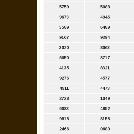
5759
5088
9673
4945
3589
6489
9107
9394
3020
8063
6050
8717
4135
8321
9276
4577
4911
4473
2728
1049
6083
4852
9818
8158
2466
0680