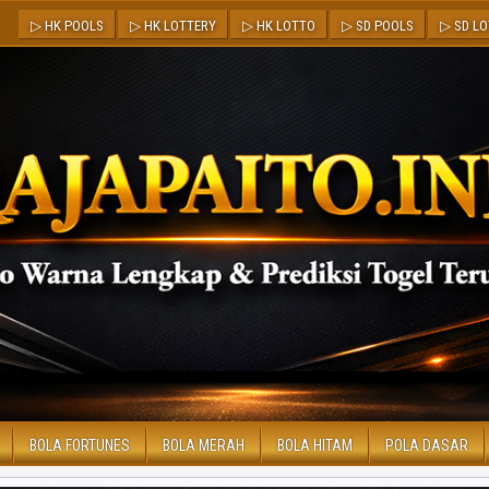
▷ HK POOLS
▷ HK LOTTERY
▷ HK LOTTO
▷ SD POOLS
▷ SD L
BOLA FORTUNES
BOLA MERAH
BOLA HITAM
POLA DASAR