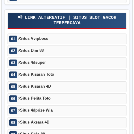
📢 LINK ALTERNATIF | SITUS SLOT GACOR
TERPERCAYA
⚡
Situs Vvipboss
01
⚡
Situs Dim 88
02
⚡
Situs 4dsuper
03
⚡
Situs Kisaran Toto
04
⚡
Situs Kisaran 4D
05
⚡
Situs Pelita Toto
06
⚡
Situs 4dprize Wla
07
⚡
Situs Aksara 4D
08