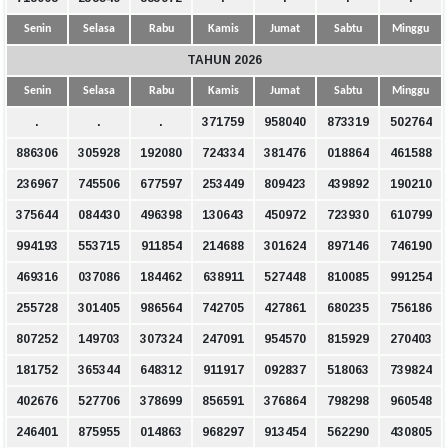
Senin
Selasa
Rabu
Kamis
Jumat
Sabtu
Minggu
TAHUN 2026
Senin
Selasa
Rabu
Kamis
Jumat
Sabtu
Minggu
.
.
.
371759
958040
873319
502764
886306
305928
192080
724334
381476
018864
461588
236967
745506
677597
253449
809423
439892
190210
375644
084430
496398
130643
450972
723930
610799
994193
553715
911854
214688
301624
897146
746190
469316
037086
184462
638911
527448
810085
991254
255728
301405
986564
742705
427861
680235
756186
807252
149703
307324
247091
954570
815929
270403
181752
365344
648312
911917
092837
518063
739824
402676
527706
378699
856591
376864
798298
960548
246401
875955
014863
968297
913454
562290
430805