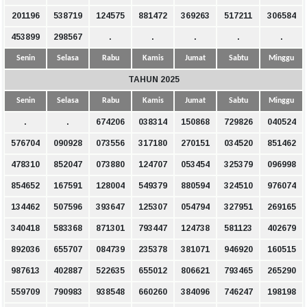
201196
538719
124575
881472
369263
517211
306584
453899
298567
.
.
.
.
.
Senin
Selasa
Rabu
Kamis
Jumat
Sabtu
Minggu
TAHUN 2025
Senin
Selasa
Rabu
Kamis
Jumat
Sabtu
Minggu
.
.
674206
038314
150868
729826
040524
576704
090928
073556
317180
270151
034520
851462
478310
852047
073880
124707
053454
325379
096998
854652
167591
128004
549379
880594
324510
976074
134462
507596
393647
125307
054794
327951
269165
340418
583368
871301
793447
124738
581123
402679
892036
655707
084739
235378
381071
946920
160515
987613
402887
522635
655012
806621
793465
265290
559709
790983
938548
660260
384096
746247
198198