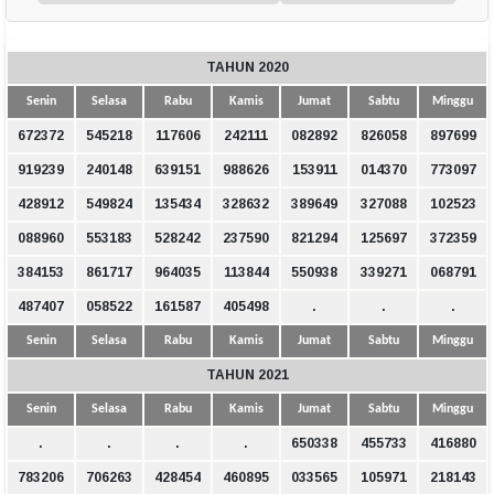
TAHUN 2020
Senin
Selasa
Rabu
Kamis
Jumat
Sabtu
Minggu
672372
545218
117606
242111
082892
826058
897699
919239
240148
639151
988626
153911
014370
773097
428912
549824
135434
328632
389649
327088
102523
088960
553183
528242
237590
821294
125697
372359
384153
861717
964035
113844
550938
339271
068791
487407
058522
161587
405498
.
.
.
Senin
Selasa
Rabu
Kamis
Jumat
Sabtu
Minggu
TAHUN 2021
Senin
Selasa
Rabu
Kamis
Jumat
Sabtu
Minggu
.
.
.
.
650338
455733
416880
783206
706263
428454
460895
033565
105971
218143