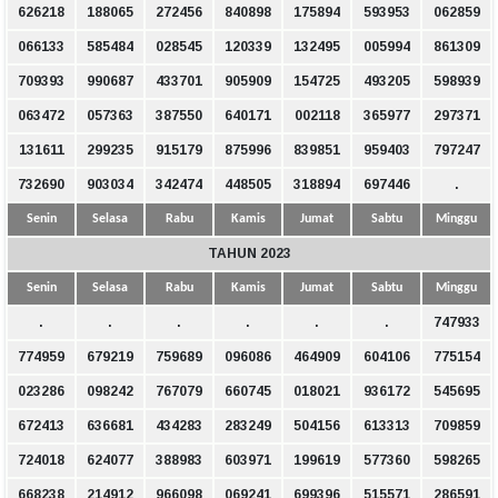
626218
188065
272456
840898
175894
593953
062859
066133
585484
028545
120339
132495
005994
861309
709393
990687
433701
905909
154725
493205
598939
063472
057363
387550
640171
002118
365977
297371
131611
299235
915179
875996
839851
959403
797247
732690
903034
342474
448505
318894
697446
.
Senin
Selasa
Rabu
Kamis
Jumat
Sabtu
Minggu
TAHUN 2023
Senin
Selasa
Rabu
Kamis
Jumat
Sabtu
Minggu
.
.
.
.
.
.
747933
774959
679219
759689
096086
464909
604106
775154
023286
098242
767079
660745
018021
936172
545695
672413
636681
434283
283249
504156
613313
709859
724018
624077
388983
603971
199619
577360
598265
668238
214912
966098
069241
699396
515571
286591