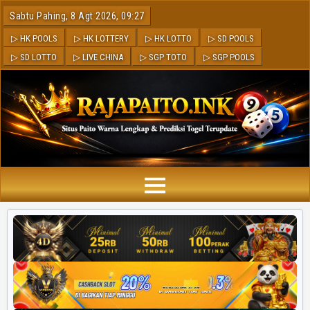
Sabtu Pahing, 8 Agt 2026, 09:27
▷ HK POOLS
▷ HK LOTTERY
▷ HK LOTTO
▷ SD POOLS
▷ SD LOTTO
▷ LIVE CHINA
▷ SGP TOTO
▷ SGP POOLS