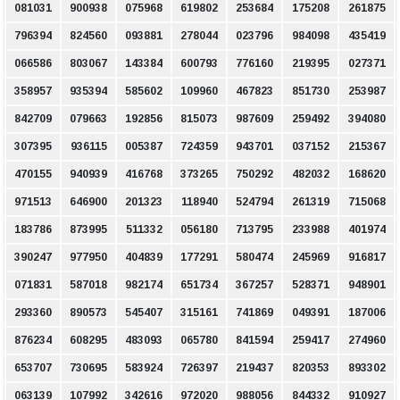
081031
900938
075968
619802
253684
175208
261875
796394
824560
093881
278044
023796
984098
435419
066586
803067
143384
600793
776160
219395
027371
358957
935394
585602
109960
467823
851730
253987
842709
079663
192856
815073
987609
259492
394080
307395
936115
005387
724359
943701
037152
215367
470155
940939
416768
373265
750292
482032
168620
971513
646900
201323
118940
524794
261319
715068
183786
873995
511332
056180
713795
233988
401974
390247
977950
404839
177291
580474
245969
916817
071831
587018
982174
651734
367257
528371
948901
293360
890573
545407
315161
741869
049391
187006
876234
608295
483093
065780
841594
259417
274960
653707
730695
583924
726397
219437
820353
893302
063139
107992
342616
972020
988056
844332
910927