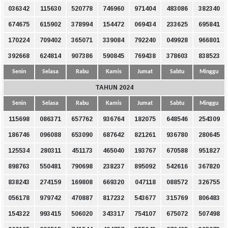
036342
115630
520778
746960
971404
483086
382340
674675
615902
378994
154472
069434
233625
695841
170224
709402
365071
339084
792240
049928
966801
392668
624814
907386
590845
769438
378603
838523
Senin
Selasa
Rabu
Kamis
Jumat
Sabtu
Minggu
TAHUN 2024
Senin
Selasa
Rabu
Kamis
Jumat
Sabtu
Minggu
115698
086371
657762
936764
182075
648546
254309
186746
096088
653090
687642
821261
936780
280645
125534
280311
451173
465040
193767
670588
951827
898763
550481
790698
238237
895092
542616
367820
838243
274159
169808
669320
047118
088572
326755
056178
979742
470887
817232
543677
315769
806483
154322
993415
506020
343317
754107
675072
507498