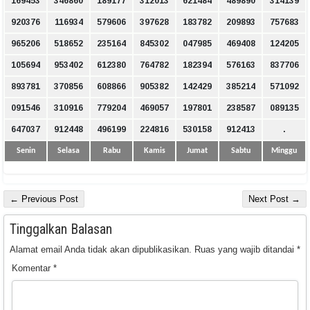
169453
346860
189177
312013
621484
489890
314139
920376
116934
579606
397628
183782
209893
757683
965206
518652
235164
845302
047985
469408
124205
105694
953402
612380
764782
182394
576163
837706
893781
370856
608866
905382
142429
385214
571092
091546
310916
779204
469057
197801
238587
089135
647037
912448
496199
224816
530158
912413
.
Senin
Selasa
Rabu
Kamis
Jumat
Sabtu
Minggu
← Previous Post
Next Post →
Tinggalkan Balasan
Alamat email Anda tidak akan dipublikasikan.
Ruas yang wajib ditandai
*
Komentar
*