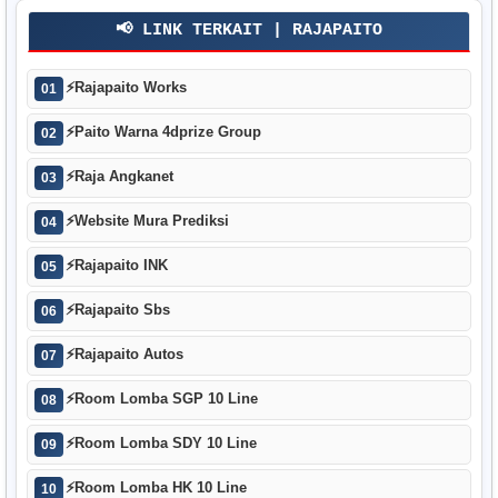
📢 LINK TERKAIT | RAJAPAITO
⚡
Rajapaito Works
01
⚡
Paito Warna 4dprize Group
02
⚡
Raja Angkanet
03
⚡
Website Mura Prediksi
04
⚡
Rajapaito INK
05
⚡
Rajapaito Sbs
06
⚡
Rajapaito Autos
07
⚡
Room Lomba SGP 10 Line
08
⚡
Room Lomba SDY 10 Line
09
⚡
Room Lomba HK 10 Line
10