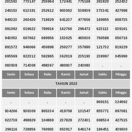
201503
773147
255964
172441
775168
263820
252432
240153
613191
252612
903002
538939
373341
427998
940323
260420
718829
641237
477656
169955
808735
091092
019622
789916
162760
296472
623113
039161
943053
607662
689956
153025
465030
760588
050716
891572
946066
450898
250277
357880
121732
819229
695569
822312
582865
362019
235193
238997
045990
083938
714308
498367
480937
243083
.
.
Senin
Selasa
Rabu
Kamis
Jumat
Sabtu
Minggu
TAHUN 2022
Senin
Selasa
Rabu
Kamis
Jumat
Sabtu
Minggu
.
.
.
.
.
869151
324692
934266
930309
865334
419708
131547
855771
897081
022738
498829
104869
237828
272431
698534
427515
296116
728856
760903
653917
646174
186451
439030