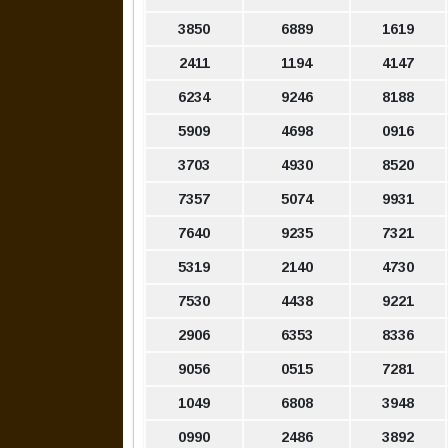
3850
6889
1619
2411
1194
4147
6234
9246
8188
5909
4698
0916
3703
4930
8520
7357
5074
9931
7640
9235
7321
5319
2140
4730
7530
4438
9221
2906
6353
8336
9056
0515
7281
1049
6808
3948
0990
2486
3892