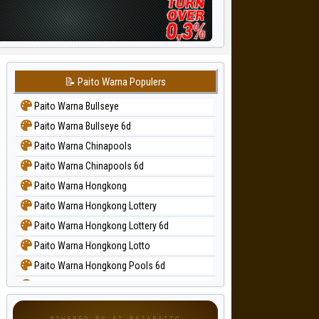
📝 Paito Warna Populers
Paito Warna Bullseye
Paito Warna Bullseye 6d
Paito Warna Chinapools
Paito Warna Chinapools 6d
Paito Warna Hongkong
Paito Warna Hongkong Lottery
Paito Warna Hongkong Lottery 6d
Paito Warna Hongkong Lotto
Paito Warna Hongkong Pools 6d
Paito Warna Japan
Paito Warna Japan 6d
POWERED BY AI RAJAPAITO