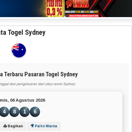
ta Togel Sydney
ta Terbaru Pasaran Togel Sydney
nggal dan pengeluaran dari situs resmi Sydney
mis, 06 Agustus 2026
4
8
1
6
📤 Bagikan
🎥 Paito Warna