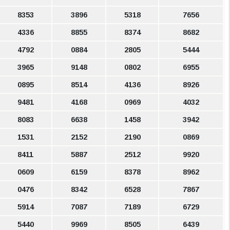
8353
3896
5318
7656
4336
8855
8374
8682
4792
0884
2805
5444
3965
9148
0802
6955
0895
8514
4136
8926
9481
4168
0969
4032
8083
6638
1458
3942
1531
2152
2190
0869
8411
5887
2512
9920
0609
6159
8378
8962
0476
8342
6528
7867
5914
7087
7189
6729
5440
9969
8505
6439