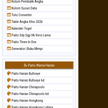
Kolom Pembalik Angka
Kolom Susun Data
Toto Converter
Table Angka Shio 2026
Kalender Togel
Paito Sdy Sgp Hk Versi Lama
Paito Three In One
Generator | Buku Mimpi
📝 Paito Warna Harian
Paito Harian Bullseye
Paito Harian Bullseye 6d
Paito Harian Chinapools
Paito Harian Chinapools 6d
Paito Harian Hongkong
Paito Harian Hongkong Lottery