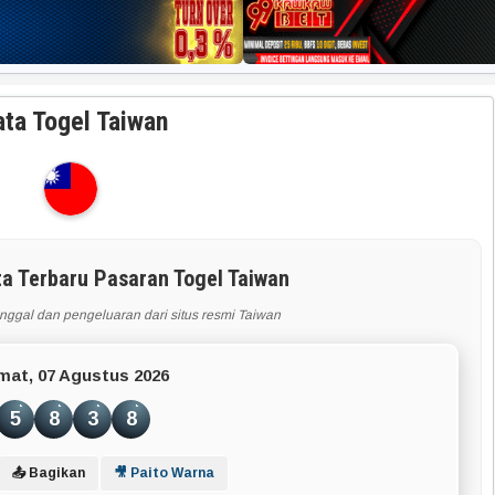
ata Togel Taiwan
ta Terbaru Pasaran Togel Taiwan
nggal dan pengeluaran dari situs resmi Taiwan
mat, 07 Agustus 2026
5
8
3
8
📤 Bagikan
🎥 Paito Warna