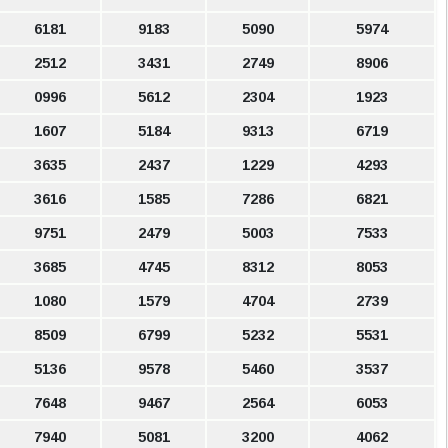
6181
9183
5090
5974
2512
3431
2749
8906
0996
5612
2304
1923
1607
5184
9313
6719
3635
2437
1229
4293
3616
1585
7286
6821
9751
2479
5003
7533
3685
4745
8312
8053
1080
1579
4704
2739
8509
6799
5232
5531
5136
9578
5460
3537
7648
9467
2564
6053
7940
5081
3200
4062