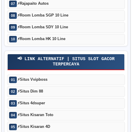
⚡
Rajapaito Autos
07
⚡
Room Lomba SGP 10 Line
08
⚡
Room Lomba SDY 10 Line
09
⚡
Room Lomba HK 10 Line
10
📢 LINK ALTERNATIF | SITUS SLOT GACOR
TERPERCAYA
⚡
Situs Vvipboss
01
⚡
Situs Dim 88
02
⚡
Situs 4dsuper
03
⚡
Situs Kisaran Toto
04
⚡
Situs Kisaran 4D
05