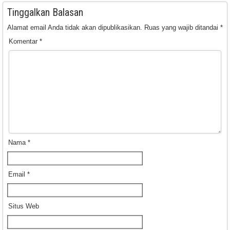
Tinggalkan Balasan
Alamat email Anda tidak akan dipublikasikan.
Ruas yang wajib ditandai
*
Komentar
*
Nama
*
Email
*
Situs Web