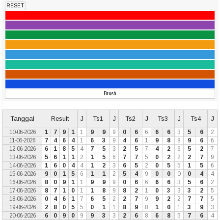
RESET
Brush
Tanggal
Result
J
Ts1
J
Ts2
J
Ts3
J
Ts4
J
10-06-2026
1
7
9
1
1
9
9
9
0
6
6
6
6
3
5
6
2
11-06-2026
7
4
6
4
1
6
3
9
4
6
1
9
8
8
9
6
6
12-06-2026
6
1
8
5
4
7
5
3
2
5
7
4
2
6
5
2
7
13-06-2026
5
6
1
1
2
1
5
6
7
7
5
0
2
2
2
7
9
14-06-2026
1
6
0
4
4
1
2
3
6
5
2
0
5
5
1
5
6
15-06-2026
9
0
1
5
6
1
1
2
5
4
9
0
0
0
0
4
4
16-06-2026
8
0
9
1
1
9
9
9
0
6
6
6
6
3
5
6
2
17-06-2026
8
7
1
0
1
1
8
9
8
2
1
0
3
3
3
2
5
18-06-2026
0
4
6
1
7
6
5
2
2
7
9
9
2
2
7
7
5
19-06-2026
2
8
0
5
5
0
1
1
8
9
8
1
0
1
3
9
3
20-06-2026
6
0
9
0
9
9
3
3
2
6
8
6
8
5
7
6
4