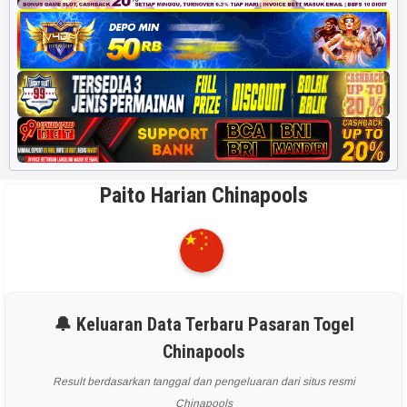
Paito Harian Chinapools
🔔 Keluaran Data Terbaru Pasaran Togel
Chinapools
Result berdasarkan tanggal dan pengeluaran dari situs resmi
Chinapools