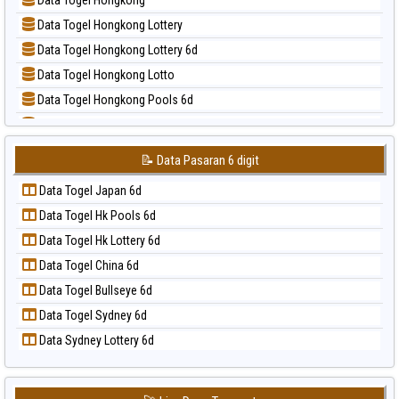
📝 Pola Dasar Pcso
Data Togel Hongkong Lottery
📝 Pola Dasar Sao Paulo
Data Togel Hongkong Lottery 6d
📝 Pola Dasar Singapore
Data Togel Hongkong Lotto
📝 Pola Dasar Sydney
Data Togel Hongkong Pools 6d
📝 Pola Dasar Sydney Lottery
Data Togel Japan
📝 Pola Dasar Sydney Lottery 6d
Data Togel Japan 6d
📝 Pola Dasar Sydney Lotto
📝 Data Pasaran 6 digit
Data Togel Korea
📝 Pola Dasar Sydney Pools 6d
Data Togel Japan 6d
Data Togel Kuda Lari
📝 Pola Dasar Taipei
Data Togel Hk Pools 6d
Data Togel Magnum Cambodia
📝 Pola Dasar Taiwan
Data Togel Hk Lottery 6d
Data Togel Nagoya
Data Togel China 6d
Data Togel North Carolina Day
Data Togel Bullseye 6d
Data Togel Pcso
Data Togel Sydney 6d
Data Togel Sao Paulo
Data Sydney Lottery 6d
Data Togel Singapore
Data Togel Sydney
Data Togel Sydney Lottery