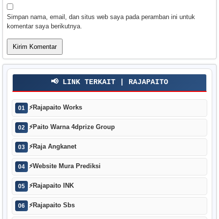
Simpan nama, email, dan situs web saya pada peramban ini untuk
komentar saya berikutnya.
📢 LINK TERKAIT | RAJAPAITO
⚡
Rajapaito Works
01
⚡
Paito Warna 4dprize Group
02
⚡
Raja Angkanet
03
⚡
Website Mura Prediksi
04
⚡
Rajapaito INK
05
⚡
Rajapaito Sbs
06