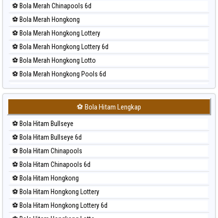
⚽ Bola Merah Chinapools 6d
⚽ Bola Merah Hongkong
⚽ Bola Merah Hongkong Lottery
⚽ Bola Merah Hongkong Lottery 6d
⚽ Bola Merah Hongkong Lotto
⚽ Bola Merah Hongkong Pools 6d
⚽ Bola Merah Japan
⚽ Bola Merah Japan 6d
⚽ Bola Hitam Lengkap
⚽ Bola Merah Korea
⚽ Bola Hitam Bullseye
⚽ Bola Merah Kuda Lari
⚽ Bola Hitam Bullseye 6d
⚽ Bola Merah Magnum Cambodia
⚽ Bola Hitam Chinapools
⚽ Bola Merah Nagoya
⚽ Bola Hitam Chinapools 6d
⚽ Bola Merah North Carolina Day
⚽ Bola Hitam Hongkong
⚽ Bola Merah Pcso
⚽ Bola Hitam Hongkong Lottery
⚽ Bola Merah Sao Paulo
⚽ Bola Hitam Hongkong Lottery 6d
⚽ Bola Merah Singapore