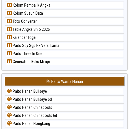
Kolom Pembalik Angka
Kolom Susun Data
Toto Converter
Table Angka Shio 2026
Kalender Togel
Paito Sdy Sgp Hk Versi Lama
Paito Three In One
Generator | Buku Mimpi
📝 Paito Warna Harian
Paito Harian Bullseye
Paito Harian Bullseye 6d
Paito Harian Chinapools
Paito Harian Chinapools 6d
Paito Harian Hongkong