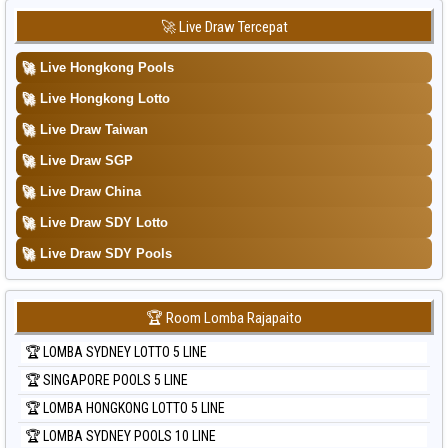
Data Togel Sydney Lottery
🚀 Live Draw Tercepat
Data Togel Sydney Lottery 6d
🚀
Live Hongkong Pools
Data Togel Sydney Lotto
🚀
Live Hongkong Lotto
Data Togel Sydney Pools 6d
🚀
Live Draw Taiwan
Data Togel Taipei
🚀
Live Draw SGP
Data Togel Taiwan
🚀
Live Draw China
🚀
Live Draw SDY Lotto
🚀
Live Draw SDY Pools
🏆 Room Lomba Rajapaito
🏆 LOMBA SYDNEY LOTTO 5 LINE
🏆 SINGAPORE POOLS 5 LINE
🏆 LOMBA HONGKONG LOTTO 5 LINE
🏆 LOMBA SYDNEY POOLS 10 LINE