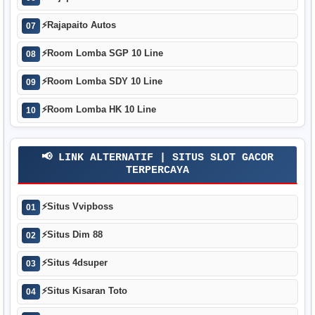
⚡
Rajapaito Autos
07
⚡
Room Lomba SGP 10 Line
08
⚡
Room Lomba SDY 10 Line
09
⚡
Room Lomba HK 10 Line
10
📢 LINK ALTERNATIF | SITUS SLOT GACOR
TERPERCAYA
⚡
Situs Vvipboss
01
⚡
Situs Dim 88
02
⚡
Situs 4dsuper
03
⚡
Situs Kisaran Toto
04