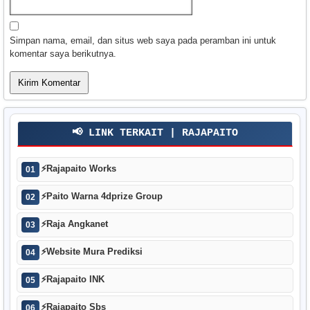
Simpan nama, email, dan situs web saya pada peramban ini untuk
komentar saya berikutnya.
📢 LINK TERKAIT | RAJAPAITO
⚡
Rajapaito Works
01
⚡
Paito Warna 4dprize Group
02
⚡
Raja Angkanet
03
⚡
Website Mura Prediksi
04
⚡
Rajapaito INK
05
⚡
Rajapaito Sbs
06