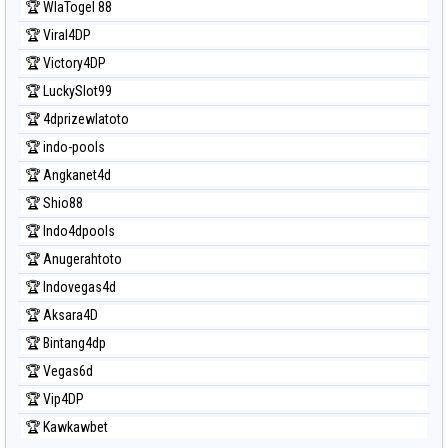
🏆 WlaTogel 88
🏆 Viral4DP
🏆 Victory4DP
🏆 LuckySlot99
🏆 4dprizewlatoto
🏆 indo-pools
🏆 Angkanet4d
🏆 Shio88
🏆 Indo4dpools
🏆 Anugerahtoto
🏆 Indovegas4d
🏆 Aksara4D
🏆 Bintang4dp
🏆 Vegas6d
🏆 Vip4DP
🏆 Kawkawbet