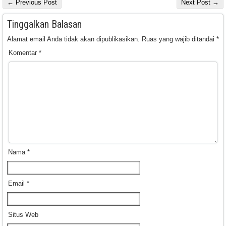
← Previous Post
Next Post →
Tinggalkan Balasan
Alamat email Anda tidak akan dipublikasikan.
Ruas yang wajib ditandai
*
Komentar
*
Nama
*
Email
*
Situs Web