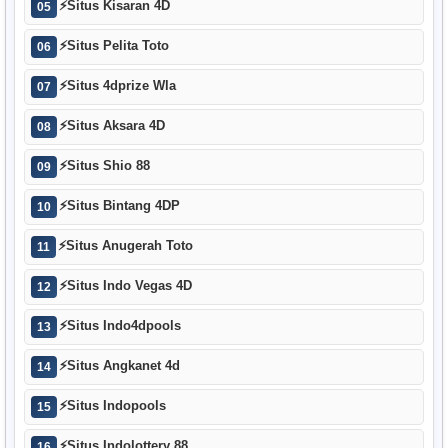
⚡
Situs Kisaran 4D
05
⚡
Situs Pelita Toto
06
⚡
Situs 4dprize Wla
07
⚡
Situs Aksara 4D
08
⚡
Situs Shio 88
09
⚡
Situs Bintang 4DP
10
⚡
Situs Anugerah Toto
11
⚡
Situs Indo Vegas 4D
12
⚡
Situs Indo4dpools
13
⚡
Situs Angkanet 4d
14
⚡
Situs Indopools
15
⚡
Situs Indolottery 88
16