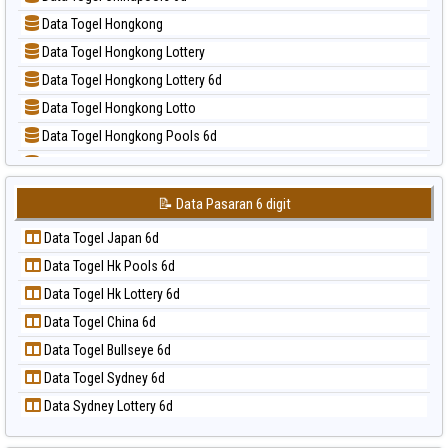
📝 Pola Dasar North Carolina Day
📊 Statistik Taiwan
Data Togel Hongkong
📝 Pola Dasar Pcso
Data Togel Hongkong Lottery
📝 Pola Dasar Sao Paulo
Data Togel Hongkong Lottery 6d
📝 Pola Dasar Singapore
Data Togel Hongkong Lotto
📝 Pola Dasar Sydney
Data Togel Hongkong Pools 6d
📝 Pola Dasar Sydney Lottery
Data Togel Japan
📝 Pola Dasar Sydney Lottery 6d
Data Togel Japan 6d
📝 Pola Dasar Sydney Lotto
📝 Data Pasaran 6 digit
Data Togel Korea
📝 Pola Dasar Sydney Pools 6d
Data Togel Japan 6d
Data Togel Kuda Lari
📝 Pola Dasar Taipei
Data Togel Hk Pools 6d
Data Togel Magnum Cambodia
📝 Pola Dasar Taiwan
Data Togel Hk Lottery 6d
Data Togel Nagoya
Data Togel China 6d
Data Togel North Carolina Day
Data Togel Bullseye 6d
Data Togel Pcso
Data Togel Sydney 6d
Data Togel Sao Paulo
Data Sydney Lottery 6d
Data Togel Singapore
Data Togel Sydney