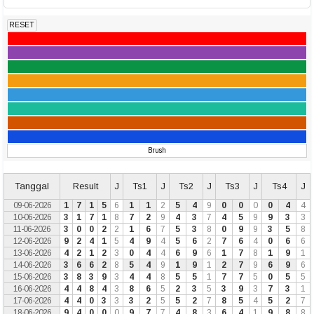
RESET
Brush
Tanggal
Result
J
Ts1
J
Ts2
J
Ts3
J
Ts4
J
09-06-2026
1
7
1
5
6
1
1
2
5
4
9
0
0
0
0
4
4
10-06-2026
3
1
7
1
8
7
2
9
4
3
7
4
5
9
9
3
3
11-06-2026
3
0
0
2
2
1
6
7
5
3
8
0
9
9
3
5
8
12-06-2026
9
2
4
1
5
4
9
4
5
6
2
7
6
4
0
6
6
13-06-2026
4
2
1
2
3
0
4
4
6
9
6
1
7
8
1
9
1
14-06-2026
3
6
6
2
8
5
4
9
1
9
1
2
7
9
6
9
6
15-06-2026
3
8
3
9
3
4
4
8
5
5
1
7
7
5
0
5
5
16-06-2026
4
4
8
4
3
8
6
5
2
3
5
3
9
3
7
3
1
17-06-2026
4
4
0
3
3
3
2
5
5
2
7
8
5
4
5
2
7
18-06-2026
9
4
0
0
0
9
7
7
4
8
3
6
4
1
9
8
8