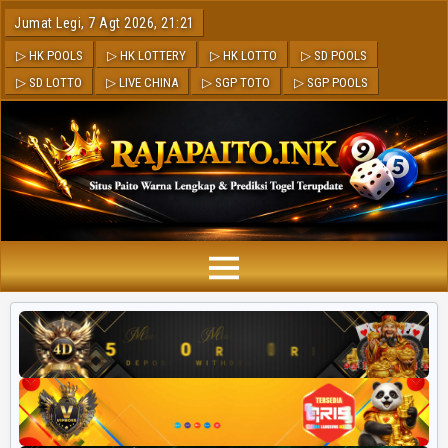
Jumat Legi, 7 Agt 2026, 21:21
▷ HK POOLS
▷ HK LOTTERY
▷ HK LOTTO
▷ SD POOLS
▷ SD LOTTO
▷ LIVE CHINA
▷ SGP TOTO
▷ SGP POOLS