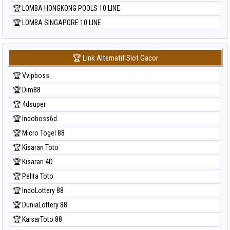
🏆 LOMBA HONGKONG POOLS 10 LINE
🏆 LOMBA SINGAPORE 10 LINE
🏆 Link Alternatif Slot Gacor
🏆 Vvipboss
🏆 Dim88
🏆 4dsuper
🏆 Indoboss6d
🏆 Micro Togel 88
🏆 Kisaran Toto
🏆 Kisaran 4D
🏆 Pelita Toto
🏆 IndoLottery 88
🏆 DuniaLottery 88
🏆 KaisarToto 88