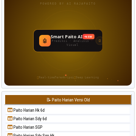
POWERED BY AI RAJAPAITO
Paito Warna Korea
Paito Warna Kuda Lari
Paito Warna Magnum Cambodia
Paito Warna Nagoya
Smart Paito AI
NEW
🤖
Paito Warna New York Midday
Prediksi · Analisis ·
Visual
Paito Warna North Carolina Day
Paito Warna Pcso
Paito Warna Pennsylvania Day
Paito Warna Sao Paulo
Real-time
Terenkripsi
Deep Learning
Paito Warna Singapore
Paito Warna Sydney
📝 Paito Harian Versi Old
Paito Warna Sydney Lottery
Paito Warna Sydney Lottery 6d
Paito Harian Hk 6d
Paito Warna Sydney Lotto
Paito Harian Sdy 6d
Paito Warna Sydney Pools 6d
Paito Harian SGP
Paito Warna Taipei
Paito Harian Sdy Sgp Hk