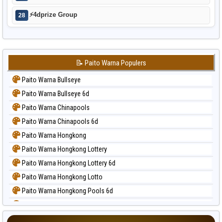
⚡
4dprize Group
28
📝 Paito Warna Populers
Paito Warna Bullseye
Paito Warna Bullseye 6d
Paito Warna Chinapools
Paito Warna Chinapools 6d
Paito Warna Hongkong
Paito Warna Hongkong Lottery
Paito Warna Hongkong Lottery 6d
Paito Warna Hongkong Lotto
Paito Warna Hongkong Pools 6d
Paito Warna Japan
Paito Warna Japan 6d