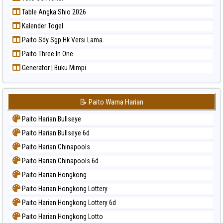
Table Angka Shio 2026
Kalender Togel
Paito Sdy Sgp Hk Versi Lama
Paito Three In One
Generator | Buku Mimpi
📝 Paito Warna Harian
Paito Harian Bullseye
Paito Harian Bullseye 6d
Paito Harian Chinapools
Paito Harian Chinapools 6d
Paito Harian Hongkong
Paito Harian Hongkong Lottery
Paito Harian Hongkong Lottery 6d
Paito Harian Hongkong Lotto