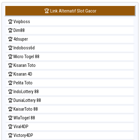
🏆 Link Alternatif Slot Gacor
🏆 Vvipboss
🏆 Dim88
🏆 4dsuper
🏆 Indoboss6d
🏆 Micro Togel 88
🏆 Kisaran Toto
🏆 Kisaran 4D
🏆 Pelita Toto
🏆 IndoLottery 88
🏆 DuniaLottery 88
🏆 KaisarToto 88
🏆 WlaTogel 88
🏆 Viral4DP
🏆 Victory4DP