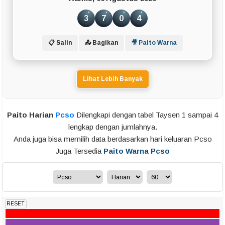
3
7
0
4
📋 Salin
📤 Bagikan
🎥 Paito Warna
Lihat Lebih Banyak
Paito Harian
Pcso
Dilengkapi dengan tabel Taysen 1 sampai 4
lengkap dengan jumlahnya.
Anda juga bisa memilih data berdasarkan hari keluaran Pcso
Juga Tersedia
Paito Warna Pcso
RESET