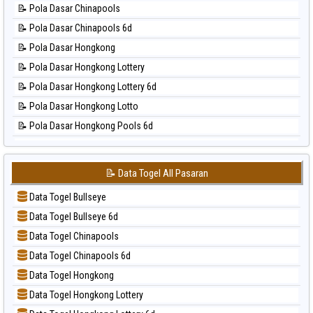
⚽ Bola Hitam Taiwan
📝 Pola Dasar Chinapools
📊 Statistik Nagoya
📝 Pola Dasar Chinapools 6d
📊 Statistik New York Midday
📝 Pola Dasar Hongkong
📊 Statistik North Carolina Day
📝 Pola Dasar Hongkong Lottery
📊 Statistik Pcso
📝 Pola Dasar Hongkong Lottery 6d
📊 Statistik Pennsylvania Day
📝 Pola Dasar Hongkong Lotto
📊 Statistik Sao Paulo
📝 Pola Dasar Hongkong Pools 6d
📊 Statistik Singapore
📝 Pola Dasar Japan
📊 Statistik Sydney
📝 Pola Dasar Japan 6d
📊 Statistik Sydney Lottery
📝 Data Togel All Pasaran
📝 Pola Dasar Korea
📊 Statistik Sydney Lottery 6d
Data Togel Bullseye
📝 Pola Dasar Kuda Lari
📊 Statistik Sydney Lotto
Data Togel Bullseye 6d
📝 Pola Dasar Magnum Cambodia
📊 Statistik Sydney Pools 6d
Data Togel Chinapools
📝 Pola Dasar Nagoya
📊 Statistik Taipei
Data Togel Chinapools 6d
📝 Pola Dasar North Carolina Day
📊 Statistik Taiwan
Data Togel Hongkong
📝 Pola Dasar Pcso
Data Togel Hongkong Lottery
📝 Pola Dasar Sao Paulo