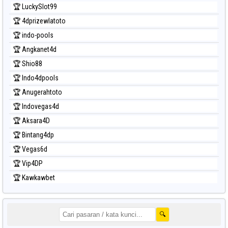
🏆 LuckySlot99
🏆 4dprizewlatoto
🏆 indo-pools
🏆 Angkanet4d
🏆 Shio88
🏆 Indo4dpools
🏆 Anugerahtoto
🏆 Indovegas4d
🏆 Aksara4D
🏆 Bintang4dp
🏆 Vegas6d
🏆 Vip4DP
🏆 Kawkawbet
🔍