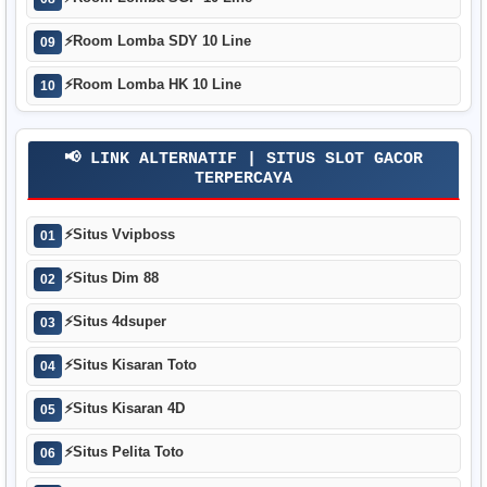
⚡
Room Lomba SDY 10 Line
09
⚡
Room Lomba HK 10 Line
10
📢 LINK ALTERNATIF | SITUS SLOT GACOR
TERPERCAYA
⚡
Situs Vvipboss
01
⚡
Situs Dim 88
02
⚡
Situs 4dsuper
03
⚡
Situs Kisaran Toto
04
⚡
Situs Kisaran 4D
05
⚡
Situs Pelita Toto
06