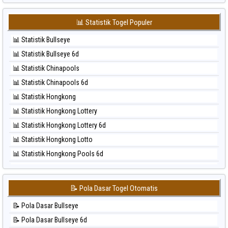
⚽ Bola Hitam Japan
⚽ Bola Merah Sydney Lottery 6d
⚽ Bola Hitam Japan 6d
⚽ Bola Merah Sydney Lotto
📊 Statistik Togel Populer
⚽ Bola Hitam Korea
⚽ Bola Merah Sydney Pools 6d
📊 Statistik Bullseye
⚽ Bola Hitam Kuda Lari
⚽ Bola Merah Taipei
📊 Statistik Bullseye 6d
⚽ Bola Hitam Magnum Cambodia
⚽ Bola Merah Taiwan
📊 Statistik Chinapools
⚽ Bola Hitam Nagoya
📊 Statistik Chinapools 6d
⚽ Bola Hitam North Carolina Day
📊 Statistik Hongkong
⚽ Bola Hitam Pcso
📊 Statistik Hongkong Lottery
⚽ Bola Hitam Sao Paulo
📊 Statistik Hongkong Lottery 6d
⚽ Bola Hitam Singapore
📊 Statistik Hongkong Lotto
⚽ Bola Hitam Sydney
📊 Statistik Hongkong Pools 6d
⚽ Bola Hitam Sydney Lottery
📊 Statistik Japan
⚽ Bola Hitam Sydney Lottery 6d
📊 Statistik Japan 6d
⚽ Bola Hitam Sydney Lotto
📝 Pola Dasar Togel Otomatis
📊 Statistik Korea
⚽ Bola Hitam Sydney Pools 6d
📝 Pola Dasar Bullseye
📊 Statistik Kuda Lari
⚽ Bola Hitam Taipei
📝 Pola Dasar Bullseye 6d
📊 Statistik Magnum Cambodia