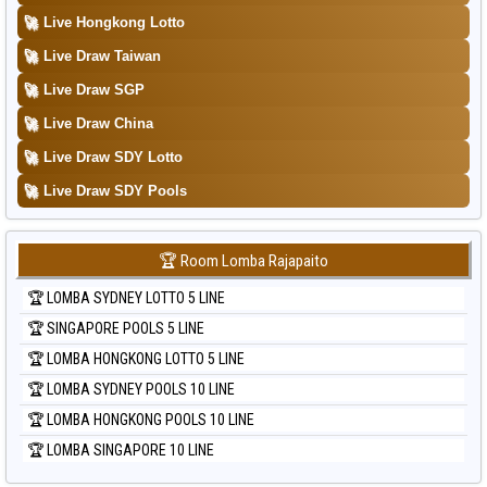
Data Togel Sydney Lotto
🚀
Live Hongkong Lotto
Data Togel Sydney Pools 6d
🚀
Live Draw Taiwan
Data Togel Taipei
🚀
Live Draw SGP
Data Togel Taiwan
🚀
Live Draw China
🚀
Live Draw SDY Lotto
🚀
Live Draw SDY Pools
🏆 Room Lomba Rajapaito
🏆 LOMBA SYDNEY LOTTO 5 LINE
🏆 SINGAPORE POOLS 5 LINE
🏆 LOMBA HONGKONG LOTTO 5 LINE
🏆 LOMBA SYDNEY POOLS 10 LINE
🏆 LOMBA HONGKONG POOLS 10 LINE
🏆 LOMBA SINGAPORE 10 LINE