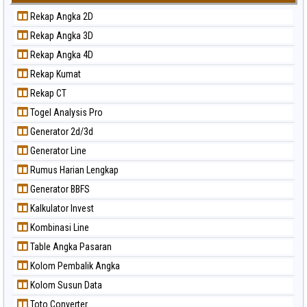
Rekap Angka 2D
Rekap Angka 3D
Rekap Angka 4D
Rekap Kumat
Rekap CT
Togel Analysis Pro
Generator 2d/3d
Generator Line
Rumus Harian Lengkap
Generator BBFS
Kalkulator Invest
Kombinasi Line
Table Angka Pasaran
Kolom Pembalik Angka
Kolom Susun Data
Toto Converter