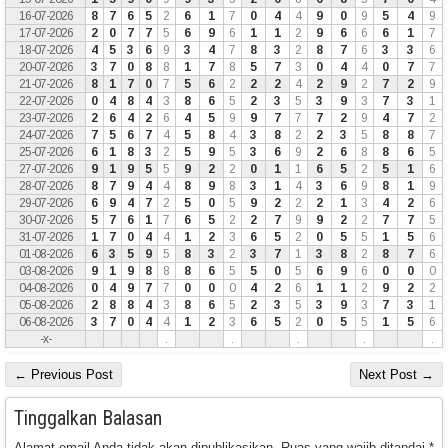
16-07-2026
8
7
6
5
2
6
1
7
0
4
4
9
0
9
5
4
9
17-07-2026
2
0
7
7
5
6
9
6
1
1
2
9
6
6
6
1
7
18-07-2026
4
5
3
6
9
3
4
7
8
3
2
8
7
6
3
3
6
20-07-2026
3
7
0
8
8
1
7
8
5
7
3
0
4
4
0
7
7
21-07-2026
8
1
7
0
7
5
6
2
2
2
4
2
9
2
7
2
9
22-07-2026
0
4
8
4
3
8
6
5
2
3
5
3
9
3
7
3
1
23-07-2026
2
6
4
2
6
4
5
9
9
7
7
7
2
9
4
7
2
24-07-2026
7
5
6
7
4
5
8
4
3
8
2
2
3
5
8
8
7
25-07-2026
6
1
8
3
2
5
9
5
3
6
9
2
6
8
8
6
5
27-07-2026
9
1
9
5
5
9
2
2
0
1
1
6
5
2
5
1
6
28-07-2026
8
7
9
4
4
8
9
8
3
1
4
3
6
9
8
1
9
29-07-2026
6
9
4
7
2
5
0
5
9
2
2
2
1
3
4
2
6
30-07-2026
5
7
6
1
7
6
5
2
2
7
9
9
2
2
7
7
5
31-07-2026
1
7
0
4
4
1
2
3
6
5
2
0
5
5
1
5
6
01-08-2026
6
3
5
9
5
8
3
2
3
7
1
3
8
2
8
7
6
03-08-2026
9
1
9
8
8
8
6
5
5
0
5
6
9
6
0
0
0
04-08-2026
0
4
9
7
7
0
0
0
4
2
6
1
1
2
9
2
2
05-08-2026
2
8
8
4
3
8
6
5
2
3
5
3
9
3
7
3
1
06-08-2026
3
7
0
4
4
1
2
3
6
5
2
0
5
5
1
5
6
-x-
.
.
.
.
.
← Previous Post
Next Post →
Tinggalkan Balasan
Alamat email Anda tidak akan dipublikasikan.
Ruas yang wajib ditandai
*