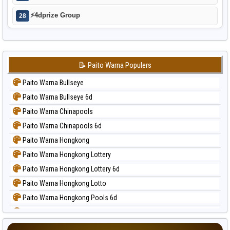
⚡
4dprize Group
28
📝 Paito Warna Populers
Paito Warna Bullseye
Paito Warna Bullseye 6d
Paito Warna Chinapools
Paito Warna Chinapools 6d
Paito Warna Hongkong
Paito Warna Hongkong Lottery
Paito Warna Hongkong Lottery 6d
Paito Warna Hongkong Lotto
Paito Warna Hongkong Pools 6d
Paito Warna Japan
Paito Warna Japan 6d