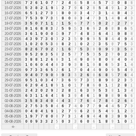
14-07-2026
7
2
6
1
0
7
7
2
4
6
5
8
4
5
7
3
0
8
8
15-07-2026
5
2
8
2
1
9
1
2
7
9
6
2
8
5
4
9
1
2
3
16-07-2026
6
5
1
2
7
3
1
8
0
8
3
4
7
3
1
4
8
4
3
17-07-2026
7
5
3
9
7
3
1
8
0
8
3
4
7
3
1
4
8
4
3
18-07-2026
3
5
0
7
1
1
2
1
5
6
7
7
5
0
2
2
2
7
9
19-07-2026
8
1
6
8
8
3
2
5
9
5
3
6
9
2
6
8
8
6
5
20-07-2026
3
6
1
9
0
0
0
9
7
7
4
8
3
6
4
1
9
8
8
21-07-2026
4
3
9
7
3
0
3
2
3
5
9
9
9
5
8
4
4
9
4
22-07-2026
1
0
2
0
5
3
8
8
2
1
0
2
2
3
5
8
7
5
3
23-07-2026
8
2
6
7
0
2
2
1
6
7
5
3
8
0
9
9
3
5
8
24-07-2026
8
5
2
9
3
5
8
2
5
7
7
5
3
5
2
7
0
2
2
25-07-2026
3
8
8
1
2
6
8
3
1
4
9
0
9
8
0
8
4
0
4
26-07-2026
1
0
6
0
4
4
8
3
9
3
8
1
9
8
6
5
3
1
4
27-07-2026
9
7
3
3
6
5
2
6
1
7
0
4
4
9
0
9
5
4
9
28-07-2026
9
4
0
7
9
0
9
9
3
3
2
6
8
6
8
5
7
6
4
29-07-2026
9
5
1
0
3
4
7
3
6
9
7
3
1
8
9
8
2
3
5
30-07-2026
6
2
9
4
1
8
9
1
0
1
7
8
6
0
1
1
2
8
1
31-07-2026
2
4
2
0
2
9
2
2
8
1
6
3
9
5
3
8
1
3
4
01-08-2026
6
3
1
1
6
4
1
6
3
9
4
6
1
9
8
8
9
6
6
02-08-2026
3
5
8
3
4
0
4
4
3
7
7
6
4
7
8
6
2
6
8
03-08-2026
2
7
5
3
5
8
4
6
7
4
0
7
7
9
4
4
5
7
3
04-08-2026
0
4
8
4
1
9
1
2
7
9
6
2
8
5
4
9
1
2
3
05-08-2026
1
9
7
7
8
0
8
7
3
1
4
9
4
4
8
3
9
9
9
06-08-2026
0
0
9
3
3
2
5
0
3
3
6
0
6
1
8
9
1
0
1
-x-
.
.
.
.
.