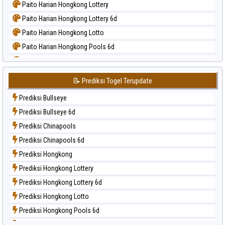
Paito Harian Hongkong Lottery
Paito Harian Hongkong Lottery 6d
Paito Harian Hongkong Lotto
Paito Harian Hongkong Pools 6d
Paito Harian Japan
Paito Harian Japan 6d
📝 Prediksi Togel Terupdate
Paito Harian Korea
Prediksi Bullseye
Paito Harian Kuda Lari
Prediksi Bullseye 6d
Paito Harian Magnum Cambodia
Prediksi Chinapools
Paito Harian Nagoya
Prediksi Chinapools 6d
Paito Harian New York Midday
Prediksi Hongkong
Paito Harian North Carolina Day
Prediksi Hongkong Lottery
Paito Harian Pcso
Prediksi Hongkong Lottery 6d
Paito Harian Pennsylvania Day
Prediksi Hongkong Lotto
Paito Harian Sao Paulo
Prediksi Hongkong Pools 6d
Paito Harian Singapore
Prediksi Japan