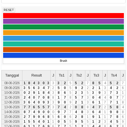
RESET
Brush
Tanggal
Result
J
Ts1
J
Ts2
J
Ts3
J
Ts4
J
08-06-2026
1
8
4
3
0
3
3
3
2
5
5
2
7
8
5
4
5
2
7
09-06-2026
3
5
6
3
4
7
2
5
0
5
9
2
2
2
1
3
4
2
6
10-06-2026
0
2
9
1
8
4
3
8
6
5
2
3
5
3
9
3
7
3
1
11-06-2026
2
4
0
7
0
8
8
1
7
8
5
7
3
0
4
4
0
7
7
12-06-2026
3
6
4
0
9
3
3
9
0
9
2
1
3
6
1
7
7
1
8
13-06-2026
7
7
6
5
5
7
3
7
4
2
0
8
8
4
7
2
5
8
4
14-06-2026
8
7
4
9
0
0
0
9
7
7
4
8
3
6
4
1
9
8
8
15-06-2026
2
7
9
9
6
8
5
6
0
6
2
8
1
9
1
1
7
8
6
16-06-2026
1
5
5
4
0
1
1
0
5
5
9
5
5
1
2
3
4
5
9
17-06-2026
6
3
3
7
6
9
6
7
7
5
1
2
3
4
4
8
6
2
8