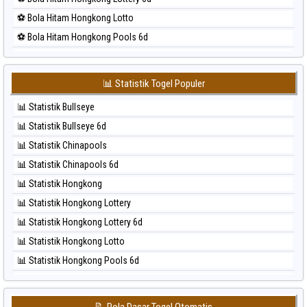
⚽ Bola Merah Singapore
⚽ Bola Hitam Hongkong Lotto
⚽ Bola Merah Sydney
⚽ Bola Hitam Hongkong Pools 6d
⚽ Bola Merah Sydney Lottery
⚽ Bola Hitam Japan
⚽ Bola Merah Sydney Lottery 6d
⚽ Bola Hitam Japan 6d
⚽ Bola Merah Sydney Lotto
📊 Statistik Togel Populer
⚽ Bola Hitam Korea
⚽ Bola Merah Sydney Pools 6d
📊 Statistik Bullseye
⚽ Bola Hitam Kuda Lari
⚽ Bola Merah Taipei
📊 Statistik Bullseye 6d
⚽ Bola Hitam Magnum Cambodia
⚽ Bola Merah Taiwan
📊 Statistik Chinapools
⚽ Bola Hitam Nagoya
📊 Statistik Chinapools 6d
⚽ Bola Hitam North Carolina Day
📊 Statistik Hongkong
⚽ Bola Hitam Pcso
📊 Statistik Hongkong Lottery
⚽ Bola Hitam Sao Paulo
📊 Statistik Hongkong Lottery 6d
⚽ Bola Hitam Singapore
📊 Statistik Hongkong Lotto
⚽ Bola Hitam Sydney
📊 Statistik Hongkong Pools 6d
⚽ Bola Hitam Sydney Lottery
📊 Statistik Japan
⚽ Bola Hitam Sydney Lottery 6d
📊 Statistik Japan 6d
⚽ Bola Hitam Sydney Lotto
📝 Pola Dasar Togel Otomatis