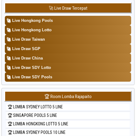
Data Togel Sydney Lottery
🚀 Live Draw Tercepat
Data Togel Sydney Lottery 6d
🚀
Live Hongkong Pools
Data Togel Sydney Lotto
🚀
Live Hongkong Lotto
Data Togel Sydney Pools 6d
🚀
Live Draw Taiwan
Data Togel Taipei
🚀
Live Draw SGP
Data Togel Taiwan
🚀
Live Draw China
🚀
Live Draw SDY Lotto
🚀
Live Draw SDY Pools
🏆 Room Lomba Rajapaito
🏆 LOMBA SYDNEY LOTTO 5 LINE
🏆 SINGAPORE POOLS 5 LINE
🏆 LOMBA HONGKONG LOTTO 5 LINE
🏆 LOMBA SYDNEY POOLS 10 LINE