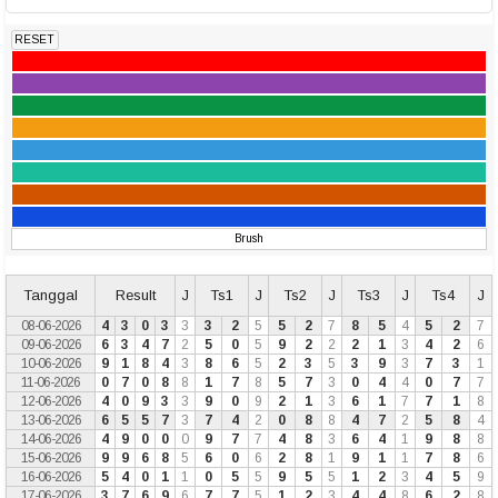
RESET
Brush
Tanggal
Result
J
Ts1
J
Ts2
J
Ts3
J
Ts4
J
08-06-2026
4
3
0
3
3
3
2
5
5
2
7
8
5
4
5
2
7
09-06-2026
6
3
4
7
2
5
0
5
9
2
2
2
1
3
4
2
6
10-06-2026
9
1
8
4
3
8
6
5
2
3
5
3
9
3
7
3
1
11-06-2026
0
7
0
8
8
1
7
8
5
7
3
0
4
4
0
7
7
12-06-2026
4
0
9
3
3
9
0
9
2
1
3
6
1
7
7
1
8
13-06-2026
6
5
5
7
3
7
4
2
0
8
8
4
7
2
5
8
4
14-06-2026
4
9
0
0
0
9
7
7
4
8
3
6
4
1
9
8
8
15-06-2026
9
9
6
8
5
6
0
6
2
8
1
9
1
1
7
8
6
16-06-2026
5
4
0
1
1
0
5
5
9
5
5
1
2
3
4
5
9
17-06-2026
3
7
6
9
6
7
7
5
1
2
3
4
4
8
6
2
8