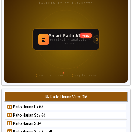
POWERED BY AI RAJAPAITO
Paito Warna Korea
Paito Warna Kuda Lari
Paito Warna Magnum Cambodia
Paito Warna Nagoya
Smart Paito AI
NEW
🤖
Paito Warna New York Midday
Prediksi · Analisis ·
Visual
Paito Warna North Carolina Day
Paito Warna Pcso
Paito Warna Pennsylvania Day
Paito Warna Sao Paulo
Real-time
Terenkripsi
Deep Learning
Paito Warna Singapore
Paito Warna Sydney
📝 Paito Harian Versi Old
Paito Warna Sydney Lottery
Paito Warna Sydney Lottery 6d
Paito Harian Hk 6d
Paito Warna Sydney Lotto
Paito Harian Sdy 6d
Paito Warna Sydney Pools 6d
Paito Harian SGP
Paito Warna Taipei
Paito Harian Sdy Sgp Hk