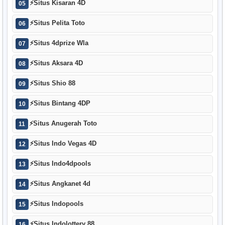
⚡
Situs Kisaran 4D
05
⚡
Situs Pelita Toto
06
⚡
Situs 4dprize Wla
07
⚡
Situs Aksara 4D
08
⚡
Situs Shio 88
09
⚡
Situs Bintang 4DP
10
⚡
Situs Anugerah Toto
11
⚡
Situs Indo Vegas 4D
12
⚡
Situs Indo4dpools
13
⚡
Situs Angkanet 4d
14
⚡
Situs Indopools
15
⚡
Situs Indolottery 88
16