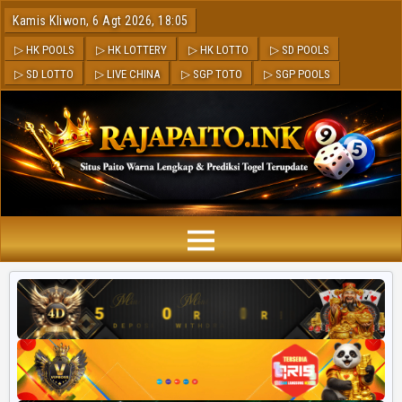
Kamis Kliwon, 6 Agt 2026, 18:05
▷ HK POOLS
▷ HK LOTTERY
▷ HK LOTTO
▷ SD POOLS
▷ SD LOTTO
▷ LIVE CHINA
▷ SGP TOTO
▷ SGP POOLS