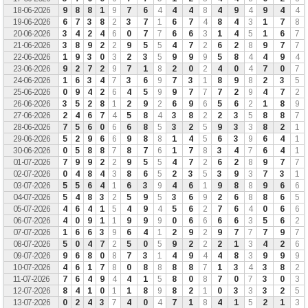
18-06-2026
9
8
8
1
9
7
6
4
4
4
8
4
9
4
9
4
4
19-06-2026
6
7
3
8
2
3
7
1
6
7
4
8
4
3
1
7
8
20-06-2026
3
4
2
4
6
0
7
7
6
6
3
1
4
5
1
6
7
21-06-2026
3
8
9
2
2
9
5
5
4
7
2
6
2
8
9
7
7
22-06-2026
1
9
3
0
3
2
3
5
9
9
9
5
8
4
4
9
4
23-06-2026
9
2
7
2
9
7
1
8
2
0
2
4
0
4
7
0
7
24-06-2026
1
6
3
4
7
3
6
9
7
3
1
8
9
8
2
3
5
25-06-2026
0
9
4
2
6
4
5
9
9
7
7
7
2
9
4
7
2
26-06-2026
3
5
2
8
1
2
9
2
6
9
6
5
6
2
1
8
9
27-06-2026
2
4
6
7
4
5
8
4
3
8
2
2
3
5
8
8
7
28-06-2026
7
5
6
0
6
6
8
5
3
2
5
9
3
3
8
2
1
29-06-2026
5
2
9
6
6
9
8
8
1
4
5
6
3
9
6
4
1
30-06-2026
0
5
8
8
7
8
7
6
1
7
8
3
4
7
6
4
1
01-07-2026
7
9
9
2
2
9
5
5
4
7
2
6
2
8
9
7
7
02-07-2026
0
4
8
4
3
8
6
5
2
3
5
3
9
3
7
3
1
03-07-2026
5
5
6
4
1
6
3
9
4
6
1
9
8
8
9
6
6
04-07-2026
5
4
8
3
2
5
9
5
3
6
9
2
6
8
8
6
5
05-07-2026
4
6
4
1
5
4
9
4
5
6
2
7
6
4
0
6
6
06-07-2026
4
0
9
1
1
9
9
9
0
6
6
6
6
3
5
6
2
07-07-2026
1
6
6
3
9
6
4
1
2
9
2
9
7
7
7
9
7
08-07-2026
5
0
4
7
2
5
0
5
9
2
2
2
1
3
4
2
6
09-07-2026
9
6
8
0
8
7
3
1
4
9
4
4
8
3
9
9
9
10-07-2026
4
6
1
7
8
0
8
8
8
8
7
1
3
4
3
8
2
11-07-2026
7
6
4
9
4
4
1
5
8
0
8
7
0
7
3
0
3
12-07-2026
8
4
1
0
1
1
8
9
8
2
1
0
3
3
3
2
5
13-07-2026
0
2
4
3
7
4
0
4
7
1
8
4
1
5
2
1
3