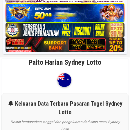
Paito Harian Sydney Lotto
🔔 Keluaran Data Terbaru Pasaran Togel Sydney
Lotto
Result berdasarkan tanggal dan pengeluaran dari situs resmi Sydney
Lotto