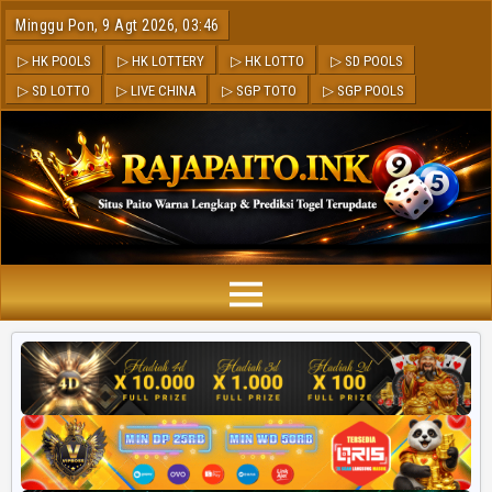
Minggu Pon, 9 Agt 2026, 03:46
▷ HK POOLS
▷ HK LOTTERY
▷ HK LOTTO
▷ SD POOLS
▷ SD LOTTO
▷ LIVE CHINA
▷ SGP TOTO
▷ SGP POOLS