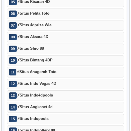
⚡
Situs Kisaran 4D
05
⚡
Situs Pelita Toto
06
⚡
Situs 4dprize Wla
07
⚡
Situs Aksara 4D
08
⚡
Situs Shio 88
09
⚡
Situs Bintang 4DP
10
⚡
Situs Anugerah Toto
11
⚡
Situs Indo Vegas 4D
12
⚡
Situs Indo4dpools
13
⚡
Situs Angkanet 4d
14
⚡
Situs Indopools
15
⚡
Situs Indolottery 88
16