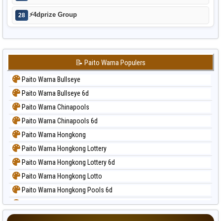
⚡
4dprize Group
28
📝 Paito Warna Populers
Paito Warna Bullseye
Paito Warna Bullseye 6d
Paito Warna Chinapools
Paito Warna Chinapools 6d
Paito Warna Hongkong
Paito Warna Hongkong Lottery
Paito Warna Hongkong Lottery 6d
Paito Warna Hongkong Lotto
Paito Warna Hongkong Pools 6d
Paito Warna Japan
Paito Warna Japan 6d