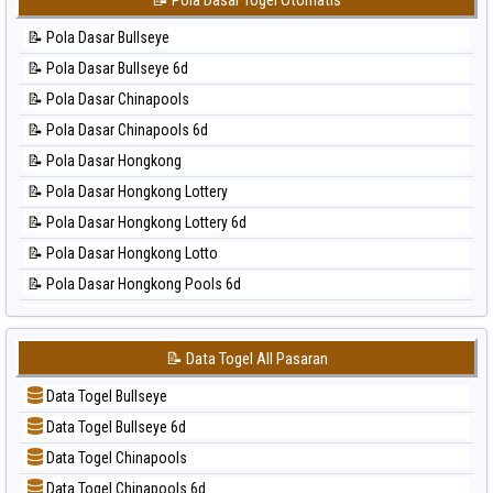
📊 Statistik Korea
⚽ Bola Hitam Sydney Pools 6d
📝 Pola Dasar Bullseye
📊 Statistik Kuda Lari
⚽ Bola Hitam Taipei
📝 Pola Dasar Bullseye 6d
📊 Statistik Magnum Cambodia
⚽ Bola Hitam Taiwan
📝 Pola Dasar Chinapools
📊 Statistik Nagoya
📝 Pola Dasar Chinapools 6d
📊 Statistik New York Midday
📝 Pola Dasar Hongkong
📊 Statistik North Carolina Day
📝 Pola Dasar Hongkong Lottery
📊 Statistik Pcso
📝 Pola Dasar Hongkong Lottery 6d
📊 Statistik Pennsylvania Day
📝 Pola Dasar Hongkong Lotto
📊 Statistik Sao Paulo
📝 Pola Dasar Hongkong Pools 6d
📊 Statistik Singapore
📝 Pola Dasar Japan
📊 Statistik Sydney
📝 Pola Dasar Japan 6d
📊 Statistik Sydney Lottery
📝 Data Togel All Pasaran
📝 Pola Dasar Korea
📊 Statistik Sydney Lottery 6d
Data Togel Bullseye
📝 Pola Dasar Kuda Lari
📊 Statistik Sydney Lotto
Data Togel Bullseye 6d
📝 Pola Dasar Magnum Cambodia
📊 Statistik Sydney Pools 6d
Data Togel Chinapools
📝 Pola Dasar Nagoya
📊 Statistik Taipei
Data Togel Chinapools 6d