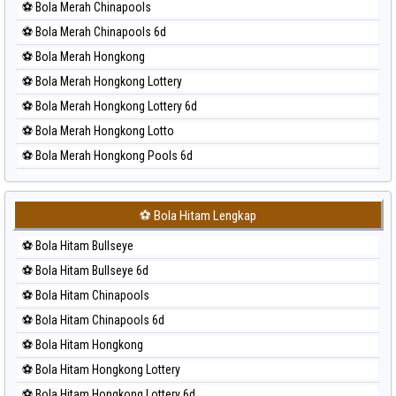
⚽ Bola Merah Chinapools
⚽ Bola Merah Chinapools 6d
⚽ Bola Merah Hongkong
⚽ Bola Merah Hongkong Lottery
⚽ Bola Merah Hongkong Lottery 6d
⚽ Bola Merah Hongkong Lotto
⚽ Bola Merah Hongkong Pools 6d
⚽ Bola Merah Japan
⚽ Bola Merah Japan 6d
⚽ Bola Hitam Lengkap
⚽ Bola Merah Korea
⚽ Bola Hitam Bullseye
⚽ Bola Merah Kuda Lari
⚽ Bola Hitam Bullseye 6d
⚽ Bola Merah Magnum Cambodia
⚽ Bola Hitam Chinapools
⚽ Bola Merah Nagoya
⚽ Bola Hitam Chinapools 6d
⚽ Bola Merah North Carolina Day
⚽ Bola Hitam Hongkong
⚽ Bola Merah Pcso
⚽ Bola Hitam Hongkong Lottery
⚽ Bola Merah Sao Paulo
⚽ Bola Hitam Hongkong Lottery 6d