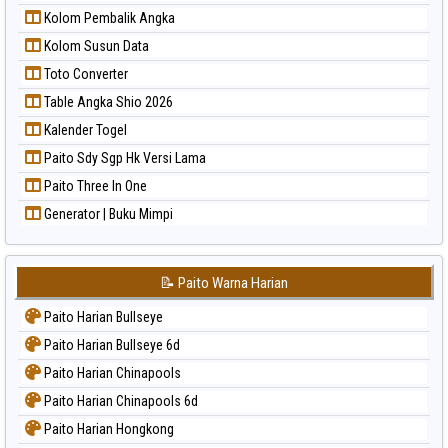
Kolom Pembalik Angka
Kolom Susun Data
Toto Converter
Table Angka Shio 2026
Kalender Togel
Paito Sdy Sgp Hk Versi Lama
Paito Three In One
Generator | Buku Mimpi
📝 Paito Warna Harian
Paito Harian Bullseye
Paito Harian Bullseye 6d
Paito Harian Chinapools
Paito Harian Chinapools 6d
Paito Harian Hongkong