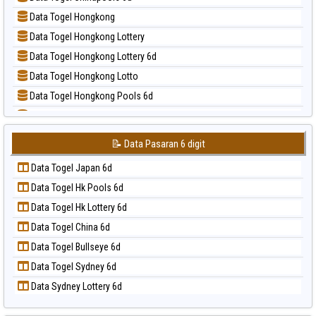
📝 Pola Dasar North Carolina Day
📊 Statistik Taiwan
Data Togel Hongkong
📝 Pola Dasar Pcso
Data Togel Hongkong Lottery
📝 Pola Dasar Sao Paulo
Data Togel Hongkong Lottery 6d
📝 Pola Dasar Singapore
Data Togel Hongkong Lotto
📝 Pola Dasar Sydney
Data Togel Hongkong Pools 6d
📝 Pola Dasar Sydney Lottery
Data Togel Japan
📝 Pola Dasar Sydney Lottery 6d
Data Togel Japan 6d
📝 Pola Dasar Sydney Lotto
📝 Data Pasaran 6 digit
Data Togel Korea
📝 Pola Dasar Sydney Pools 6d
Data Togel Japan 6d
Data Togel Kuda Lari
📝 Pola Dasar Taipei
Data Togel Hk Pools 6d
Data Togel Magnum Cambodia
📝 Pola Dasar Taiwan
Data Togel Hk Lottery 6d
Data Togel Nagoya
Data Togel China 6d
Data Togel North Carolina Day
Data Togel Bullseye 6d
Data Togel Pcso
Data Togel Sydney 6d
Data Togel Sao Paulo
Data Sydney Lottery 6d
Data Togel Singapore
Data Togel Sydney