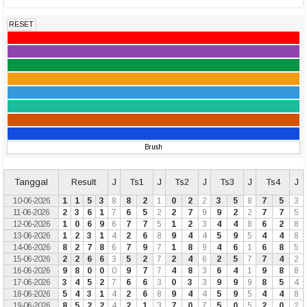
RESET
Brush
Tanggal
Result
J
Ts1
J
Ts2
J
Ts3
J
Ts4
J
10-06-2026
1
1
5
3
8
8
2
1
0
2
2
3
5
8
7
5
3
11-06-2026
2
3
6
1
7
6
5
2
2
7
9
9
2
2
7
7
5
12-06-2026
1
0
6
9
6
7
7
5
1
2
3
4
4
8
6
2
8
13-06-2026
1
2
3
1
4
2
6
8
9
4
4
5
9
5
4
4
8
14-06-2026
8
2
7
8
6
7
9
7
1
8
9
4
6
1
6
8
5
15-06-2026
2
2
6
6
3
5
2
7
2
4
6
2
5
7
7
4
2
16-06-2026
9
8
0
0
0
9
7
7
4
8
3
6
4
1
9
8
8
17-06-2026
3
4
5
2
7
6
6
3
0
3
3
9
9
9
8
5
4
18-06-2026
5
4
3
1
4
2
6
8
9
4
4
5
9
5
4
4
8
19-06-2026
8
5
2
2
4
2
1
3
7
0
7
5
0
5
2
0
2