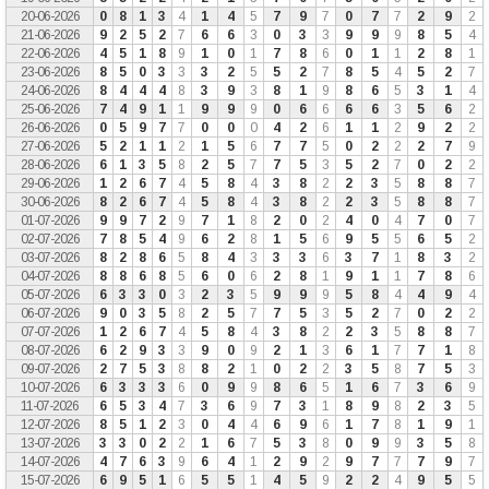
20-06-2026
0
8
1
3
4
1
4
5
7
9
7
0
7
7
2
9
2
21-06-2026
9
2
5
2
7
6
6
3
0
3
3
9
9
9
8
5
4
22-06-2026
4
5
1
8
9
1
0
1
7
8
6
0
1
1
2
8
1
23-06-2026
8
5
0
3
3
3
2
5
5
2
7
8
5
4
5
2
7
24-06-2026
8
4
4
4
8
3
9
3
8
1
9
8
6
5
3
1
4
25-06-2026
7
4
9
1
1
9
9
9
0
6
6
6
6
3
5
6
2
26-06-2026
0
5
9
7
7
0
0
0
4
2
6
1
1
2
9
2
2
27-06-2026
5
2
1
1
2
1
5
6
7
7
5
0
2
2
2
7
9
28-06-2026
6
1
3
5
8
2
5
7
7
5
3
5
2
7
0
2
2
29-06-2026
1
2
6
7
4
5
8
4
3
8
2
2
3
5
8
8
7
30-06-2026
8
2
6
7
4
5
8
4
3
8
2
2
3
5
8
8
7
01-07-2026
9
9
7
2
9
7
1
8
2
0
2
4
0
4
7
0
7
02-07-2026
7
8
5
4
9
6
2
8
1
5
6
9
5
5
6
5
2
03-07-2026
8
2
8
6
5
8
4
3
3
3
6
3
7
1
8
3
2
04-07-2026
8
8
6
8
5
6
0
6
2
8
1
9
1
1
7
8
6
05-07-2026
6
3
3
0
3
2
3
5
9
9
9
5
8
4
4
9
4
06-07-2026
9
0
3
5
8
2
5
7
7
5
3
5
2
7
0
2
2
07-07-2026
1
2
6
7
4
5
8
4
3
8
2
2
3
5
8
8
7
08-07-2026
6
2
9
3
3
9
0
9
2
1
3
6
1
7
7
1
8
09-07-2026
2
7
5
3
8
8
2
1
0
2
2
3
5
8
7
5
3
10-07-2026
6
3
3
3
6
0
9
9
8
6
5
1
6
7
3
6
9
11-07-2026
6
5
3
4
7
3
6
9
7
3
1
8
9
8
2
3
5
12-07-2026
8
5
1
2
3
0
4
4
6
9
6
1
7
8
1
9
1
13-07-2026
3
3
0
2
2
1
6
7
5
3
8
0
9
9
3
5
8
14-07-2026
4
7
6
3
9
6
4
1
2
9
2
9
7
7
7
9
7
15-07-2026
6
9
5
1
6
5
5
1
4
5
9
2
2
4
9
5
5