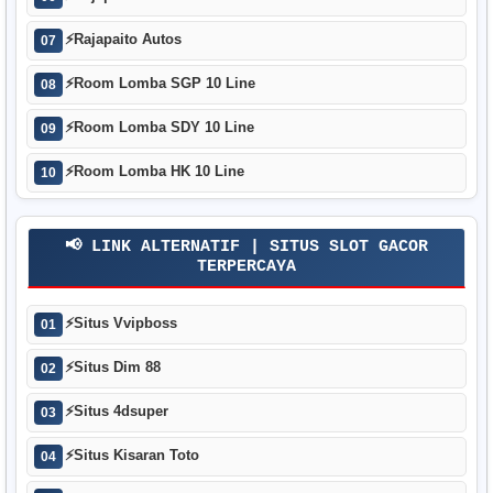
⚡
Rajapaito Autos
07
⚡
Room Lomba SGP 10 Line
08
⚡
Room Lomba SDY 10 Line
09
⚡
Room Lomba HK 10 Line
10
📢 LINK ALTERNATIF | SITUS SLOT GACOR
TERPERCAYA
⚡
Situs Vvipboss
01
⚡
Situs Dim 88
02
⚡
Situs 4dsuper
03
⚡
Situs Kisaran Toto
04