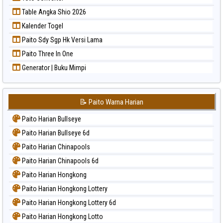
Table Angka Shio 2026
Kalender Togel
Paito Sdy Sgp Hk Versi Lama
Paito Three In One
Generator | Buku Mimpi
📝 Paito Warna Harian
Paito Harian Bullseye
Paito Harian Bullseye 6d
Paito Harian Chinapools
Paito Harian Chinapools 6d
Paito Harian Hongkong
Paito Harian Hongkong Lottery
Paito Harian Hongkong Lottery 6d
Paito Harian Hongkong Lotto