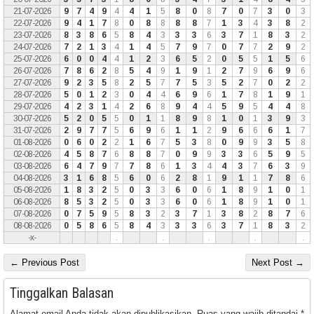
21-07-2026
9
7
4
9
4
4
1
5
8
0
8
7
0
7
3
0
3
22-07-2026
9
4
1
7
8
0
8
8
8
8
7
1
3
4
3
8
2
23-07-2026
8
3
8
6
5
8
4
3
3
3
6
3
7
1
8
3
2
24-07-2026
7
2
1
3
4
1
4
5
7
9
7
0
7
7
2
9
2
25-07-2026
6
0
0
4
4
1
2
3
6
5
2
0
5
5
1
5
6
26-07-2026
7
8
6
2
8
5
4
9
1
9
1
2
7
9
6
9
6
27-07-2026
9
2
3
5
8
2
5
7
7
5
3
5
2
7
0
2
2
28-07-2026
5
0
1
2
3
0
4
4
6
9
6
1
7
8
1
9
1
29-07-2026
4
2
3
1
4
2
6
8
9
4
4
5
9
5
4
4
8
30-07-2026
5
2
0
5
5
0
1
1
8
9
8
1
0
1
3
9
3
31-07-2026
2
9
7
7
5
6
9
6
1
1
2
9
6
6
6
1
7
01-08-2026
0
6
0
2
2
1
6
7
5
3
8
0
9
9
3
5
8
02-08-2026
4
5
8
7
6
8
8
7
0
9
9
3
3
6
5
9
5
03-08-2026
6
4
7
9
7
7
8
6
1
3
4
4
3
7
6
3
9
04-08-2026
3
1
6
8
5
6
0
6
2
8
1
9
1
1
7
8
6
05-08-2026
1
8
3
2
5
0
3
3
6
0
6
1
8
9
1
0
1
06-08-2026
8
5
3
2
5
0
3
3
6
0
6
1
8
9
1
0
1
07-08-2026
0
7
5
9
5
8
3
2
3
7
1
3
8
2
8
7
6
08-08-2026
0
5
8
6
5
8
4
3
3
3
6
3
7
1
8
3
2
-x-
.
.
.
.
.
← Previous Post
Next Post →
Tinggalkan Balasan
Alamat email Anda tidak akan dipublikasikan.
Ruas yang wajib ditandai
*