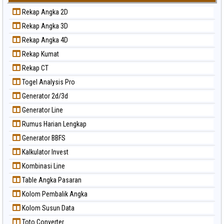
Rekap Angka 2D
Rekap Angka 3D
Rekap Angka 4D
Rekap Kumat
Rekap CT
Togel Analysis Pro
Generator 2d/3d
Generator Line
Rumus Harian Lengkap
Generator BBFS
Kalkulator Invest
Kombinasi Line
Table Angka Pasaran
Kolom Pembalik Angka
Kolom Susun Data
Toto Converter