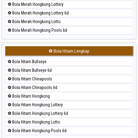
⚽ Bola Merah Hongkong Lottery
⚽ Bola Merah Hongkong Lottery 6d
⚽ Bola Merah Hongkong Lotto
⚽ Bola Merah Hongkong Pools 6d
⚽ Bola Merah Japan
⚽ Bola Merah Japan 6d
⚽ Bola Hitam Lengkap
⚽ Bola Merah Korea
⚽ Bola Hitam Bullseye
⚽ Bola Merah Kuda Lari
⚽ Bola Hitam Bullseye 6d
⚽ Bola Merah Magnum Cambodia
⚽ Bola Hitam Chinapools
⚽ Bola Merah Nagoya
⚽ Bola Hitam Chinapools 6d
⚽ Bola Merah North Carolina Day
⚽ Bola Hitam Hongkong
⚽ Bola Merah Pcso
⚽ Bola Hitam Hongkong Lottery
⚽ Bola Merah Sao Paulo
⚽ Bola Hitam Hongkong Lottery 6d
⚽ Bola Merah Singapore
⚽ Bola Hitam Hongkong Lotto
⚽ Bola Merah Sydney
⚽ Bola Hitam Hongkong Pools 6d
⚽ Bola Merah Sydney Lottery