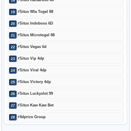
18
⚡
Situs Wla Togel 88
19
⚡
Situs Indoboss 6D
20
⚡
Situs Microtogel 88
21
⚡
Situs Vegas 6d
22
⚡
Situs Vip 4dp
23
⚡
Situs Viral 4dp
24
⚡
Situs Victory 4dp
25
⚡
Situs Luckyslot 99
26
⚡
Situs Kaw Kaw Bet
27
⚡
4dprize Group
28