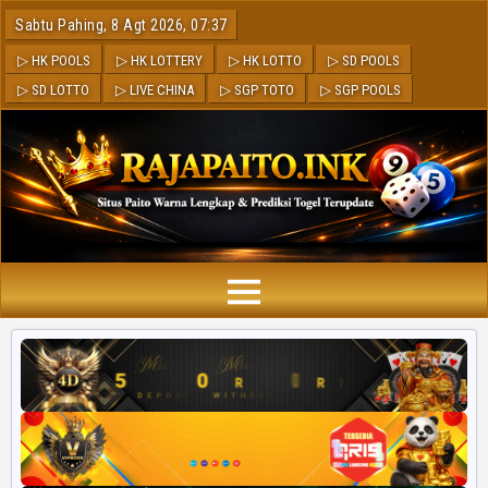
Sabtu Pahing, 8 Agt 2026, 07:37
▷ HK POOLS
▷ HK LOTTERY
▷ HK LOTTO
▷ SD POOLS
▷ SD LOTTO
▷ LIVE CHINA
▷ SGP TOTO
▷ SGP POOLS