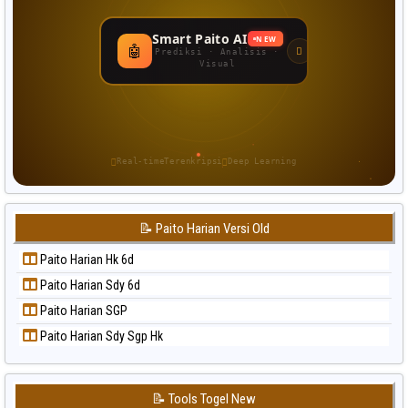
Paito Warna Nagoya
Smart Paito AI
NEW
🤖
Paito Warna New York Midday
Prediksi · Analisis ·
Visual
Paito Warna North Carolina Day
Paito Warna Pcso
Paito Warna Pennsylvania Day
Paito Warna Sao Paulo
Real-time
Terenkripsi
Deep Learning
Paito Warna Singapore
Paito Warna Sydney
📝 Paito Harian Versi Old
Paito Warna Sydney Lottery
Paito Warna Sydney Lottery 6d
Paito Harian Hk 6d
Paito Warna Sydney Lotto
Paito Harian Sdy 6d
Paito Warna Sydney Pools 6d
Paito Harian SGP
Paito Warna Taipei
Paito Harian Sdy Sgp Hk
Paito Warna Taiwan
📝 Tools Togel New