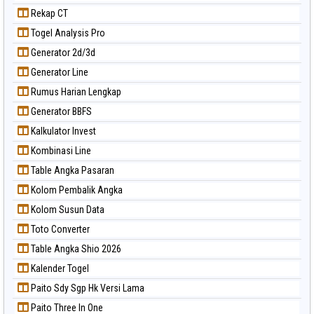
Rekap CT
Togel Analysis Pro
Generator 2d/3d
Generator Line
Rumus Harian Lengkap
Generator BBFS
Kalkulator Invest
Kombinasi Line
Table Angka Pasaran
Kolom Pembalik Angka
Kolom Susun Data
Toto Converter
Table Angka Shio 2026
Kalender Togel
Paito Sdy Sgp Hk Versi Lama
Paito Three In One