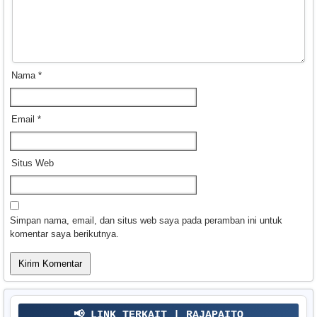
Nama
*
Email
*
Situs Web
Simpan nama, email, dan situs web saya pada peramban ini untuk
komentar saya berikutnya.
📢 LINK TERKAIT | RAJAPAITO