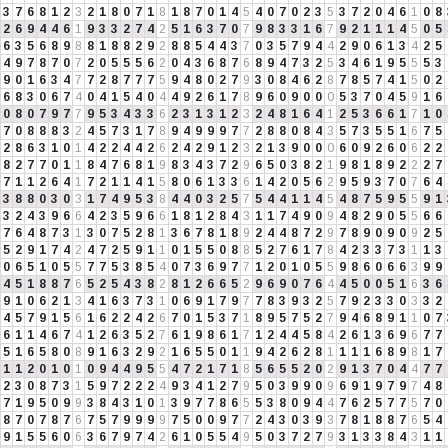
3
7
6
8
1
2
3
2
1
8
0
7
1
8
1
8
7
0
1
4
5
4
0
7
0
2
3
5
3
7
2
0
4
6
1
0
8
2
6
9
4
4
6
1
9
3
3
2
7
4
2
5
1
6
3
7
0
7
9
8
3
3
1
6
7
9
2
1
1
1
4
5
0
5
6
3
5
6
8
9
8
8
1
8
8
2
9
2
8
8
5
4
4
3
7
0
3
5
7
9
4
4
2
9
0
6
1
3
4
2
5
4
9
7
8
7
0
7
2
0
5
5
5
6
2
0
4
3
6
8
7
6
8
9
4
7
3
2
5
3
4
6
1
9
5
5
5
3
9
0
1
6
3
4
7
7
2
8
7
7
7
5
9
4
8
0
2
7
9
3
0
8
4
6
2
8
7
8
5
7
4
1
5
0
2
6
8
3
0
6
7
4
0
4
1
5
4
0
4
4
9
2
6
1
7
8
9
6
0
9
0
0
0
5
3
7
0
4
5
9
1
6
0
8
0
7
9
7
7
9
5
3
4
3
3
6
2
3
1
3
1
2
3
2
4
8
1
6
4
1
2
5
3
6
6
1
7
1
0
7
0
8
8
8
3
2
4
5
7
3
1
7
8
9
4
9
9
9
7
7
2
8
8
0
8
4
3
5
7
3
5
5
1
6
7
5
2
8
6
3
1
0
1
4
2
2
4
4
2
6
2
4
2
9
1
2
3
2
1
3
9
0
0
0
6
0
9
2
6
0
6
2
2
8
2
7
7
0
1
1
8
4
7
6
8
1
9
8
3
4
3
7
2
9
6
5
0
3
8
2
1
9
8
1
8
9
2
2
2
7
7
1
1
2
6
4
1
7
2
1
1
4
1
5
8
0
6
1
3
3
6
1
4
2
0
5
6
2
9
5
9
3
7
0
7
6
4
3
8
8
0
3
0
3
1
7
4
9
5
3
8
4
4
0
3
2
5
7
5
4
4
1
1
4
5
4
8
7
5
9
5
5
9
1
3
2
4
3
9
6
6
4
2
3
5
9
6
6
1
8
1
2
8
4
3
1
1
7
4
9
0
9
4
8
2
9
0
5
5
6
6
7
6
4
8
7
3
1
3
0
7
5
2
8
1
3
6
7
8
1
8
9
2
4
4
8
7
2
9
7
8
9
0
9
0
9
2
5
5
2
9
1
7
4
2
4
7
2
5
9
1
1
0
1
5
5
0
8
8
5
2
7
6
1
7
8
4
2
3
3
7
3
1
1
3
0
6
5
1
0
5
5
7
7
5
3
8
5
4
0
7
3
6
9
7
7
1
2
0
1
0
5
5
9
8
6
0
6
6
3
9
9
4
5
1
8
8
7
6
5
2
5
4
3
8
2
8
1
2
6
6
5
2
9
6
9
0
7
6
4
4
5
0
0
5
1
6
3
6
9
1
0
6
2
1
3
4
1
6
3
7
3
1
0
6
9
1
7
9
7
7
8
3
9
3
2
5
7
9
2
3
3
0
3
3
2
4
5
7
9
1
5
6
1
6
2
2
4
2
6
7
0
1
5
3
7
1
8
9
5
7
5
2
7
9
4
6
8
9
1
1
0
7
6
1
1
4
6
7
4
1
2
6
3
5
2
7
6
1
9
8
6
1
7
1
2
4
4
5
8
4
2
6
1
3
6
9
6
7
7
5
1
6
5
8
0
8
9
1
6
3
2
9
2
1
6
5
5
0
1
1
9
4
2
6
2
8
1
1
1
1
6
8
9
8
1
7
1
1
2
0
1
0
1
0
9
4
4
9
5
5
4
7
2
1
7
1
8
5
6
5
5
2
0
2
9
1
3
7
0
4
4
7
7
2
3
0
8
7
3
1
5
9
7
2
2
2
4
9
3
4
1
2
7
9
5
0
3
9
9
0
9
6
9
1
9
7
9
7
4
8
7
1
9
5
0
9
9
3
8
4
3
1
0
1
3
9
7
7
8
6
5
5
3
8
0
9
4
4
7
6
2
5
7
7
5
7
0
8
7
0
7
8
7
6
7
5
7
9
9
9
9
7
5
0
0
9
7
7
2
4
3
0
3
9
3
7
8
1
8
8
7
6
5
4
9
1
5
5
6
0
6
3
6
7
9
7
4
2
6
1
0
5
5
4
9
5
0
3
7
2
7
9
3
1
3
3
8
4
3
1
1