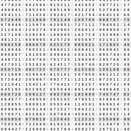
4
7
7
8
2
0
2
9
0
2
5
9
6
6
9
1
0
2
1
1
2
4
4
3
6
5
2
7
2
8
7
7
2
1
3
1
7
4
9
6
9
4
1
5
3
8
5
2
9
5
5
8
8
5
1
6
9
6
9
5
3
2
2
8
1
5
2
7
0
8
6
5
3
8
4
5
4
1
1
1
2
7
1
1
0
3
6
9
2
9
2
9
1
7
8
4
2
1
7
9
4
4
6
6
4
3
1
6
7
6
6
5
7
2
6
4
5
9
3
1
1
6
0
9
9
7
9
1
1
4
9
4
1
0
5
7
0
0
0
9
8
8
7
8
7
6
7
5
6
7
9
4
4
9
4
1
1
5
9
7
6
4
6
2
0
8
5
1
6
7
2
7
1
1
1
2
7
9
4
0
0
2
2
1
4
2
1
1
6
0
4
4
3
3
0
2
7
4
2
0
8
2
9
0
3
3
2
0
6
0
1
3
4
9
6
9
9
0
0
0
2
7
3
3
7
1
0
8
8
5
2
8
3
8
5
4
1
6
8
0
0
5
5
1
6
3
7
3
4
7
1
5
3
9
9
6
6
6
5
4
8
1
3
3
1
4
6
0
9
9
9
5
5
6
2
5
7
2
0
2
0
0
5
6
9
7
7
0
3
1
9
1
3
4
9
5
9
8
6
3
5
8
4
4
8
6
6
7
8
6
6
2
3
3
7
0
7
8
8
5
6
2
1
3
1
7
1
8
6
3
9
4
6
9
1
8
0
4
6
1
7
6
0
3
3
1
4
9
9
6
0
1
3
4
6
0
8
4
1
1
2
9
6
9
9
4
3
7
9
6
8
9
5
8
0
7
7
1
0
1
0
5
9
5
0
4
9
4
6
6
3
3
0
6
1
5
3
8
8
9
5
7
4
4
8
6
4
4
4
8
7
2
1
3
2
5
0
7
6
0
6
7
0
1
7
2
5
7
1
9
9
0
9
9
9
2
9
5
7
6
6
3
9
3
4
2
7
0
3
1
4
3
5
3
8
3
6
9
6
2
4
3
1
7
8
3
5
8
7
4
0
4
8
2
9
7
2
0
2
4
8
0
5
0
7
1
5
6
4
8
3
7
3
3
6
0
7
0
7
7
7
5
0
1
5
3
8
0
8
1
0
5
1
0
8
8
0
6
0
1
1
6
8
9
8
4
3
9
6
4
4
8
6
1
5
1
6
1
7
3
0
7
8
5
0
5
9
6
1
2
1
2
3
0
2
5
7
3
0
4
2
6
2
0
5
9
6
7
4
9
9
3
7
7
1
8
1
2
1
3
4
1
5
8
7
2
0
1
1
2
2
2
1
2
1
0
4
1
5
1
5
4
3
1
4
5
7
7
6
4
1
3
4
7
1
8
2
5
7
3
9
0
9
7
4
2
6
0
9
6
4
5
1
9
3
3
8
3
3
9
5
2
7
6
5
5
0
4
4
8
8
6
1
4
4
0
4
4
4
6
6
4
8
3
1
1
0
6
0
7
2
0
2
3
0
9
1
2
7
9
0
9
5
7
8
9
8
1
8
3
9
9
0
9
7
4
0
7
4
7
2
8
3
0
6
4
5
7
7
5
1
4
0
9
5
9
5
2
5
5
3
0
3
3
4
7
8
5
5
1
6
9
3
8
8
6
4
1
3
0
1
2
8
8
5
5
1
5
8
0
9
1
0
1
0
5
0
3
4
6
1
1
1
4
3
6
1
7
8
6
9
6
3
4
7
2
0
8
0
9
6
9
4
4
4
3
0
1
4
4
8
6
7
1
5
2
7
9
5
8
6
2
2
1
3
1
9
6
5
9
5
5
6
1
5
7
0
0
7
1
8
8
3
3
8
6
3
9
5
8
7
9
9
4
4
4
5
9
8
1
5
6
0
8
3
0
1
3
4
1
4
6
0
0
8
5
0
5
9
7
9
8
1
8
9
1
2
3
8
4
3
7
1
1
2
3
2
3
5
3
5
5
0
8
0
8
9
9
7
5
0
3
5
4
9
7
2
2
6
6
9
6
9
1
9
2
1
6
7
4
0
0
9
8
6
5
3
1
4
9
7
9
7
3
5
0
9
4
4
2
7
9
3
2
6
9
0
8
8
4
3
5
7
9
4
4
4
5
0
2
7
0
7
2
6
7
5
1
1
2
4
0