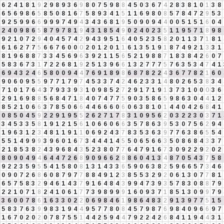
6
2
4
1
8
1
9
2
9
8
9
3
6
9
8
0
7
5
9
8
8
4
5
0
3
6
7
4
2
8
3
8
1
0
1
3
8
6
5
6
9
8
6
5
8
5
0
8
1
6
7
5
8
9
3
4
1
5
1
1
6
9
8
0
8
5
7
8
4
7
2
9
5
3
9
2
5
9
9
6
6
9
9
9
7
4
9
4
3
4
3
6
8
1
9
5
0
9
0
9
4
4
0
0
5
1
5
1
6
0
4
2
4
0
9
8
6
5
8
7
9
7
8
1
9
4
3
1
8
5
4
9
0
2
4
0
2
3
5
1
1
9
5
7
1
8
9
8
9
2
1
0
7
2
9
4
0
4
5
7
4
2
9
4
3
9
5
1
6
4
0
5
2
3
5
8
2
0
1
1
3
7
1
8
1
6
1
6
2
7
7
5
6
6
7
6
0
0
0
2
0
1
2
0
1
1
6
1
3
5
1
9
1
8
7
4
9
2
1
3
3
1
8
1
9
6
8
8
7
3
3
4
5
6
9
6
3
9
2
1
1
5
6
5
2
1
9
8
8
7
1
8
3
8
4
2
6
0
7
5
8
3
6
7
3
1
7
2
2
6
8
1
9
2
5
1
3
9
6
6
1
3
2
7
7
7
5
7
6
3
5
3
4
7
4
1
6
9
4
3
2
4
6
5
8
0
0
9
4
4
7
6
9
1
8
9
8
6
8
7
8
2
2
4
3
6
7
7
8
2
1
6
0
9
0
6
0
9
5
5
9
7
7
1
7
9
7
4
5
3
3
7
4
2
4
6
2
3
3
1
4
8
0
2
6
5
3
8
3
4
7
1
0
1
7
6
4
3
7
9
3
3
9
3
1
0
9
8
5
2
7
2
9
1
7
1
9
1
3
7
3
1
0
0
0
3
6
2
9
1
6
9
8
8
5
6
8
4
7
1
8
4
0
7
4
7
7
5
9
0
3
5
8
6
5
9
8
6
3
0
4
4
1
2
8
5
2
1
0
6
6
3
7
8
5
0
6
6
4
4
6
6
6
0
6
0
6
3
8
1
0
1
4
4
0
4
2
6
8
4
1
0
8
5
0
4
5
9
2
2
9
1
9
5
5
2
6
2
7
1
7
8
3
1
0
9
5
6
2
0
3
2
2
3
0
3
7
1
3
4
5
3
3
5
8
1
9
1
2
1
5
6
1
0
6
6
0
6
6
3
5
7
8
6
3
9
5
3
0
7
5
6
2
9
4
1
9
6
3
1
2
3
4
8
1
1
9
1
1
0
6
9
2
4
3
7
8
3
5
3
6
3
9
7
7
6
3
8
6
5
5
4
5
5
1
4
9
9
9
3
9
6
0
1
6
7
3
4
4
4
1
4
5
5
0
6
5
6
6
3
5
0
8
6
8
4
3
3
7
2
1
8
5
3
8
2
4
3
9
6
8
4
3
5
2
3
8
0
7
7
6
4
7
9
1
6
7
3
0
9
2
2
9
2
0
2
8
0
9
0
4
9
4
6
4
4
7
2
6
8
9
0
9
6
6
2
8
8
6
0
4
1
3
4
8
7
0
5
4
3
7
5
8
9
2
2
3
5
9
5
5
4
1
5
8
0
8
1
3
1
4
3
3
6
5
9
0
6
3
8
2
5
9
6
6
5
7
3
4
6
0
9
0
7
2
6
8
6
0
8
7
9
7
7
8
8
4
9
1
2
3
8
5
5
3
2
9
2
0
6
1
3
0
7
7
8
1
6
5
7
5
8
3
2
9
4
6
1
4
3
7
9
1
6
4
8
4
3
9
9
4
7
3
9
3
5
7
8
3
0
8
8
7
9
2
2
1
0
7
1
8
2
4
1
0
6
1
7
7
3
9
8
9
9
9
1
6
0
9
3
7
1
8
5
1
3
0
9
9
7
9
3
6
0
0
7
8
6
1
6
3
3
0
2
2
0
6
9
8
4
6
1
9
8
6
4
8
3
2
9
1
3
9
7
7
5
1
5
5
8
3
7
6
3
9
9
8
3
1
9
4
4
9
5
7
7
8
0
8
4
5
7
9
8
7
6
9
8
4
0
9
6
6
9
7
1
6
7
0
2
0
2
0
7
8
7
5
5
1
4
4
2
5
9
4
4
7
9
2
2
4
2
6
8
4
1
1
9
4
4
3
1