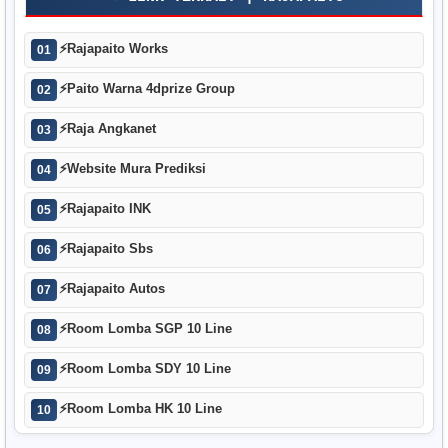
⚡
Rajapaito Works
01
⚡
Paito Warna 4dprize Group
02
⚡
Raja Angkanet
03
⚡
Website Mura Prediksi
04
⚡
Rajapaito INK
05
⚡
Rajapaito Sbs
06
⚡
Rajapaito Autos
07
⚡
Room Lomba SGP 10 Line
08
⚡
Room Lomba SDY 10 Line
09
⚡
Room Lomba HK 10 Line
10