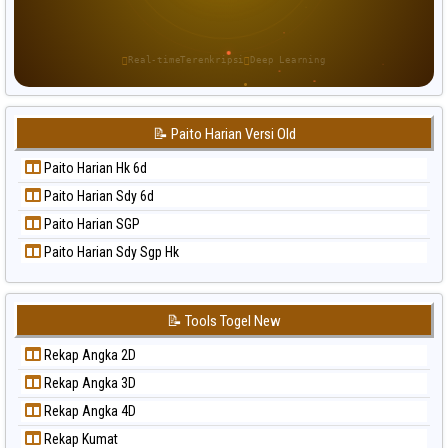
Paito Warna Pennsylvania Day
Paito Warna Sao Paulo
Real-time
Terenkripsi
Deep Learning
Paito Warna Singapore
Paito Warna Sydney
📝 Paito Harian Versi Old
Paito Warna Sydney Lottery
Paito Warna Sydney Lottery 6d
Paito Harian Hk 6d
Paito Warna Sydney Lotto
Paito Harian Sdy 6d
Paito Warna Sydney Pools 6d
Paito Harian SGP
Paito Warna Taipei
Paito Harian Sdy Sgp Hk
Paito Warna Taiwan
📝 Tools Togel New
Rekap Angka 2D
Rekap Angka 3D
Rekap Angka 4D
Rekap Kumat