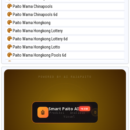
Paito Warna Chinapools
Paito Warna Chinapools 6d
Paito Warna Hongkong
Paito Warna Hongkong Lottery
Paito Warna Hongkong Lottery 6d
Paito Warna Hongkong Lotto
Paito Warna Hongkong Pools 6d
Paito Warna Japan
Paito Warna Japan 6d
POWERED BY AI RAJAPAITO
Paito Warna Korea
Paito Warna Kuda Lari
Paito Warna Magnum Cambodia
Paito Warna Nagoya
Smart Paito AI
NEW
🤖
Paito Warna New York Midday
Prediksi · Analisis ·
Visual
Paito Warna North Carolina Day
Paito Warna Pcso