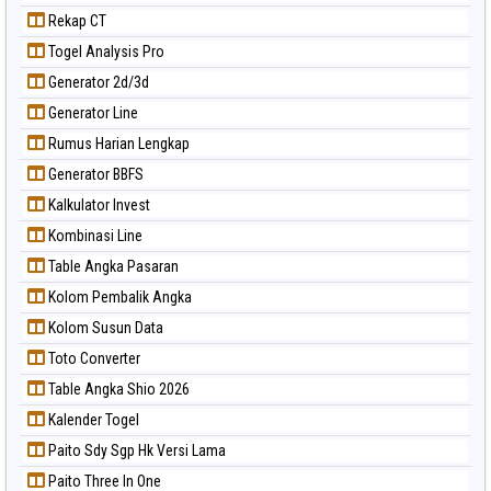
Rekap CT
Togel Analysis Pro
Generator 2d/3d
Generator Line
Rumus Harian Lengkap
Generator BBFS
Kalkulator Invest
Kombinasi Line
Table Angka Pasaran
Kolom Pembalik Angka
Kolom Susun Data
Toto Converter
Table Angka Shio 2026
Kalender Togel
Paito Sdy Sgp Hk Versi Lama
Paito Three In One