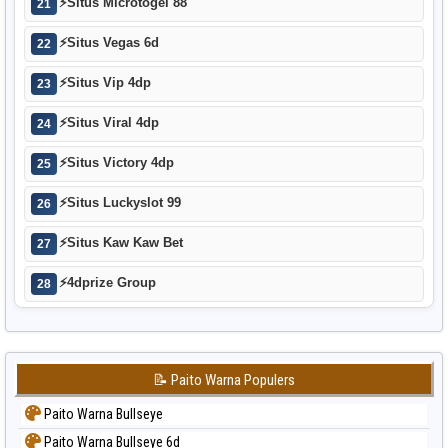
⚡
Situs Microtogel 88
21
⚡
Situs Vegas 6d
22
⚡
Situs Vip 4dp
23
⚡
Situs Viral 4dp
24
⚡
Situs Victory 4dp
25
⚡
Situs Luckyslot 99
26
⚡
Situs Kaw Kaw Bet
27
⚡
4dprize Group
28
📝 Paito Warna Populers
Paito Warna Bullseye
Paito Warna Bullseye 6d