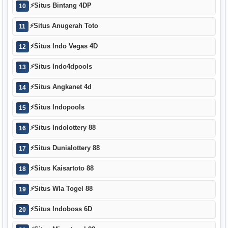
⚡
Situs Bintang 4DP
10
⚡
Situs Anugerah Toto
11
⚡
Situs Indo Vegas 4D
12
⚡
Situs Indo4dpools
13
⚡
Situs Angkanet 4d
14
⚡
Situs Indopools
15
⚡
Situs Indolottery 88
16
⚡
Situs Dunialottery 88
17
⚡
Situs Kaisartoto 88
18
⚡
Situs Wla Togel 88
19
⚡
Situs Indoboss 6D
20