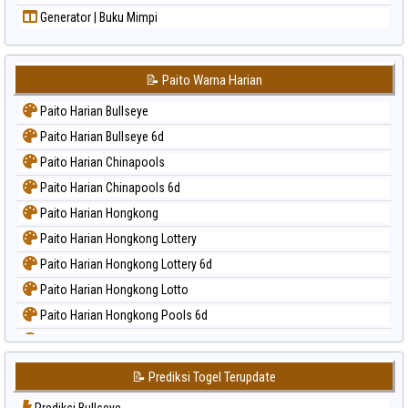
Generator | Buku Mimpi
📝 Paito Warna Harian
Paito Harian Bullseye
Paito Harian Bullseye 6d
Paito Harian Chinapools
Paito Harian Chinapools 6d
Paito Harian Hongkong
Paito Harian Hongkong Lottery
Paito Harian Hongkong Lottery 6d
Paito Harian Hongkong Lotto
Paito Harian Hongkong Pools 6d
Paito Harian Japan
Paito Harian Japan 6d
📝 Prediksi Togel Terupdate
Paito Harian Korea