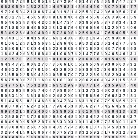
0
6
4
9
7
2
9
9
1
0
0
5
1
6
1
8
7
2
9
4
4
6
1
4
3
7
5
3
6
5
9
7
4
7
2
2
7
0
6
3
9
5
9
5
1
8
3
2
1
2
3
4
4
7
6
3
1
4
3
6
4
4
2
0
2
8
0
7
0
1
6
7
7
7
9
7
2
0
5
8
4
2
1
3
0
6
7
4
4
8
1
9
3
1
4
2
5
5
3
7
4
2
8
6
8
0
5
6
2
7
8
8
2
0
2
7
3
1
4
5
0
5
8
0
8
8
1
8
9
4
0
4
2
3
4
5
6
8
5
2
8
3
9
6
4
1
5
9
9
5
4
6
5
3
8
3
4
6
4
2
0
2
6
1
4
7
3
4
7
0
3
8
5
9
5
5
8
7
3
8
3
4
7
1
3
9
7
1
8
8
0
8
0
4
9
5
0
3
3
3
1
3
6
7
6
4
8
7
6
0
6
6
3
1
3
2
0
7
1
8
0
6
5
3
4
9
2
6
8
4
0
0
4
8
9
8
5
7
2
6
0
8
8
2
5
9
0
6
4
1
7
6
5
4
0
5
5
6
9
9
3
4
3
1
6
7
8
4
1
5
8
2
1
6
3
2
4
8
8
7
8
0
2
1
3
4
7
2
5
9
9
6
0
6
7
0
0
1
0
6
1
2
3
3
1
3
5
6
8
5
1
2
9
6
4
6
1
9
5
3
2
2
1
3
6
1
4
2
7
7
5
8
5
1
6
5
0
6
1
7
3
8
8
4
4
1
5
2
3
6
0
8
5
4
6
7
1
6
9
8
8
4
9
7
7
6
0
6
6
8
1
6
4
2
4
2
6
3
5
1
8
8
4
3
4
1
0
6
8
7
6
2
1
4
7
7
8
6
9
4
6
5
4
6
1
3
1
1
2
0
5
7
3
1
2
3
5
9
1
8
9
0
1
8
8
2
1
3
2
3
6
0
5
6
2
4
1
5
4
9
5
5
7
0
9
4
3
4
3
7
1
0
0
8
2
7
0
7
3
6
6
6
1
0
1
5
2
9
5
0
9
9
9
3
0
6
6
3
9
3
2
4
6
6
1
2
8
1
5
7
7
0
1
9
1
4
3
2
6
0
2
2
5
8
8
0
4
3
7
3
6
6
3
1
4
5
9
8
2
1
6
5
0
2
2
5
8
9
4
3
9
3
0
8
5
9
7
0
7
7
3
2
2
6
9
6
5
8
2
9
3
6
9
8
9
5
6
7
5
9
8
8
7
3
7
1
6
0
6
5
1
8
1
9
8
8
2
8
6
2
4
0
4
0
4
2
1
1
5
6
6
2
1
4
7
7
5
1
6
7
5
3
2
8
3
2
6
3
5
2
9
9
9
0
8
7
7
1
4
5
2
3
5
9
8
7
6
4
0
9
8
2
2
6
3
9
0
0
5
7
4
0
4
7
9
8
8
6
4
1
3
1
2
7
3
1
4
6
0
2
8
7
8
6
1
2
5
0
8
3
1
0
1
3
6
1
8
6
0
6
2
4
8
2
0
9
9
8
7
5
6
5
6
2
7
6
6
3
3
7
1
8
1
5
1
4
4
5
5
1
8
3
1
4
6
8
5
0
9
4
7
8
4
3
6
3
1
9
7
0
7
7
9
5
6
6
9
6
2
1
0
9
0
7
9
7
7
6
2
4
2
6
1
7
7
9
8
4
5
3
8
0
5
6
2
7
7
5
4
2
6
4
2
9
2
3
4
9
9
8
4
2
1
3
8
7
2
4
0
0
0
5
3
8
0
0
2
2
3
6
1
0
4
9
4
0
8
9
4
1
3
4
2
3
1
2
5
8
0
7
7
3
7
2
9
6
5
2
9
5
0
4
4
8
3
0
2
8
4
2
2
4
6
0
9
0
8
0
8
3
7
0
8
4
9
9
0
9
5
9
5
2
8
7
6
9
6
3
3
9
3
3
0
1
1
4
2
5
7
7
2
5
8
0
1
1
4
7
0
3
8
0
8
4
3
2
6
0
7
5
3
8
4
0
5
7
7
4
2
9
6
8
1
0
7
7
3
4
5
8
1
9
1
9
3
3
2
9
4
4
1
5
0
1
6
9
6
7
4
6
0
7
5
7
1
8
8
3
2
5
9
2
2
1
7
6
0
1
2
3
9
2
4
9
8
6
0
6
6
1
5
8
8
5
4
9
0
3
5
9
7
5
3
1
4
3
8
2
8
1
7
2
8
6
4
1
5
6
1