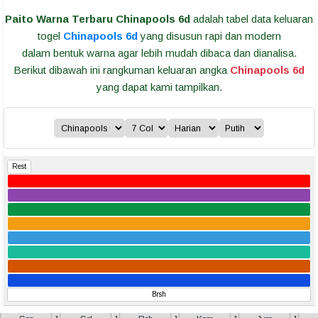
Paito Warna Terbaru Chinapools 6d
adalah tabel data keluaran
togel
Chinapools 6d
yang disusun rapi dan modern
dalam bentuk warna agar lebih mudah dibaca dan dianalisa.
Berikut dibawah ini rangkuman keluaran angka
Chinapools 6d
yang dapat kami tampilkan.
Rest
Brsh