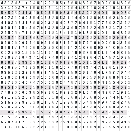
4
3
1
3
4
5
1
4
0
4
6
3
2
0
2
0
5
4
2
6
6
6
6
0
6
7
0
0
0
0
6
6
6
0
6
3
4
1
8
9
3
7
4
1
5
6
5
8
2
1
1
3
9
8
8
4
6
5
8
4
6
2
4
9
4
8
1
1
5
6
5
4
5
9
5
2
4
1
3
4
0
5
9
5
5
8
0
5
3
8
4
5
3
9
3
2
4
9
1
1
0
9
2
7
9
4
9
7
3
1
9
8
9
5
5
4
1
6
5
2
9
5
3
1
4
4
4
2
1
3
9
9
5
1
6
2
6
8
9
8
4
1
0
3
3
6
4
1
7
8
6
2
8
3
2
9
4
9
7
7
7
8
4
1
5
1
7
7
2
9
2
7
3
8
2
0
2
0
1
1
7
5
4
5
9
7
6
8
3
2
9
1
3
3
6
5
7
5
6
2
2
4
5
7
3
1
7
3
4
7
2
2
5
0
5
4
7
1
1
2
6
1
7
1
8
1
3
4
1
5
1
9
1
7
8
8
2
0
1
1
8
4
8
9
8
3
0
5
5
1
0
4
7
2
9
3
7
4
4
8
4
9
4
3
7
5
2
3
9
3
2
8
5
0
5
2
0
4
2
6
0
2
6
0
6
0
0
7
6
4
8
9
5
1
6
0
3
1
6
7
0
5
7
9
7
6
6
0
0
0
8
2
3
6
9
0
6
6
1
7
1
7
6
0
6
9
1
3
5
8
3
6
9
1
1
2
1
8
7
6
8
9
3
7
1
3
9
5
4
9
3
0
2
7
9
3
1
5
9
5
1
1
1
9
1
9
4
7
9
7
9
9
2
7
9
6
8
1
6
7
4
0
8
6
5
7
5
0
7
7
6
9
4
3
7
1
4
6
7
4
9
8
2
2
4
1
2
4
2
6
4
7
1
4
5
7
1
9
5
5
9
9
9
7
7
9
8
3
0
3
9
1
9
6
6
7
0
1
5
6
6
1
0
1
1
2
4
1
6
7
5
6
2
2
4
4
0
6
8
5
0
7
6
5
2
0
9
0
1
1
6
1
0
7
7
9
8
4
3
7
4
7
1
5
6
1
3
9
7
7
0
3
5
6
2
6
2
8
1
9
6
3
1
4
5
1
9
3
2
5
0
2
6
1
7
6
4
1
7
8
3
7
9
4
4
1
2
6
5
2
1
6
9
0
9
3
1
0
6
6
9
7
8
2
1
8
3
9
5
5
3
0
8
9
8
8
0
4
6
1
8
8
7
8
6
0
4
6
7
4
7
5
5
6
2
6
2
4
4
8
7
3
0
5
5
6
0
4
1
5
5
4
5
6
2
0
9
5
1
6
8
0
0
5
5
0
6
0
8
8
7
9
7
4
2
8
3
0
3
3
6
2
9
5
5
2
4
0
2
2
7
4
8
7
6
6
6
5
3
8
5
0
7
8
6
1
8
9
2
2
2
9
1
6
7
9
4
4
2
6
7
1
9
1
1
4
7
1
9
1
3
2
0
9
9
2
2
5
5
1
9
4
0
6
6
8
3
0
6
6
8
5
5
2
7
4
6
1
4
5
5
1
6
9
6
2
9
7
5
3
0
1
1
5
6
7
1
7
8
6
0
7
5
4
9
6
0
9
7
7
2
4
2
4
6
5
8
9
9
9
9
5
0
0
0
3
9
1
7
8
4
3
1
3
4
9
3
9
4
4
8
5
7
1
8
0
4
2
4
6
1
0
8
9
8
3
9
3
8
2
1
5
5
9
5
4
9
4
2
6
7
6
8
0
8
5
7
9
4
4
6
9
4
6
1
7
6
5
6
2
2
8
9
5
5
9
9
5
4
9
7
4
4
0
4
3
6
7
4
2
7
7
4
9
4
4
3
2
5
7
6
2
0
4
4
1
7
6
6
3
7
2
3
0
3
2
7
3
3
6
8
6
6
2
8
2
1
4
9
4
5
8
9
3
3
1
4
3
5
8
3
6
9
2
2
7
2
4
8
3
1
1
0
3
3
0
7
1
7
8
9
0
6
8
5
5
9
7
1
8