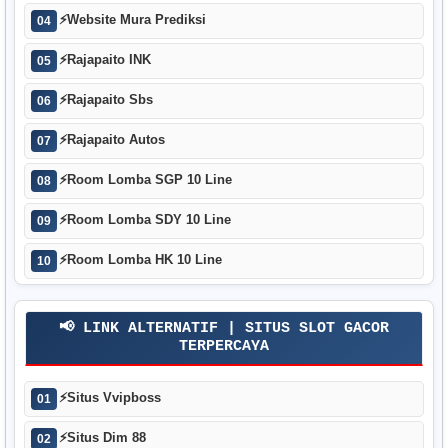
⚡
Website Mura Prediksi
04
⚡
Rajapaito INK
05
⚡
Rajapaito Sbs
06
⚡
Rajapaito Autos
07
⚡
Room Lomba SGP 10 Line
08
⚡
Room Lomba SDY 10 Line
09
⚡
Room Lomba HK 10 Line
10
📢 LINK ALTERNATIF | SITUS SLOT GACOR
TERPERCAYA
⚡
Situs Vvipboss
01
⚡
Situs Dim 88
02