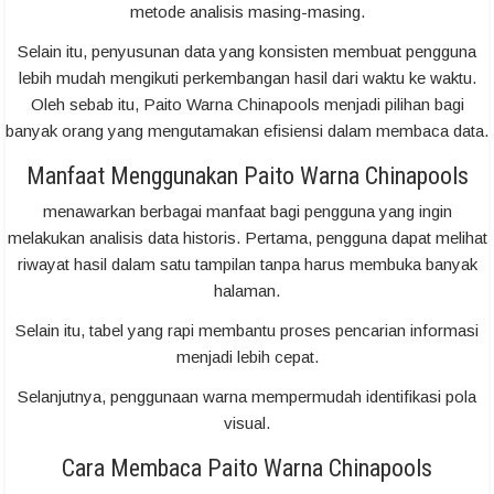
metode analisis masing-masing.
Selain itu, penyusunan data yang konsisten membuat pengguna
lebih mudah mengikuti perkembangan hasil dari waktu ke waktu.
Oleh sebab itu, Paito Warna Chinapools menjadi pilihan bagi
banyak orang yang mengutamakan efisiensi dalam membaca data.
Manfaat Menggunakan Paito Warna Chinapools
menawarkan berbagai manfaat bagi pengguna yang ingin
melakukan analisis data historis. Pertama, pengguna dapat melihat
riwayat hasil dalam satu tampilan tanpa harus membuka banyak
halaman.
Selain itu, tabel yang rapi membantu proses pencarian informasi
menjadi lebih cepat.
Selanjutnya, penggunaan warna mempermudah identifikasi pola
visual.
Cara Membaca Paito Warna Chinapools