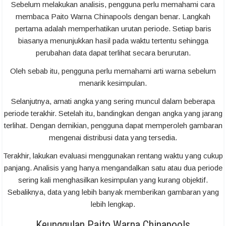
Sebelum melakukan analisis, pengguna perlu memahami cara
membaca Paito Warna Chinapools dengan benar. Langkah
pertama adalah memperhatikan urutan periode. Setiap baris
biasanya menunjukkan hasil pada waktu tertentu sehingga
perubahan data dapat terlihat secara berurutan.
Oleh sebab itu, pengguna perlu memahami arti warna sebelum
menarik kesimpulan.
Selanjutnya, amati angka yang sering muncul dalam beberapa
periode terakhir. Setelah itu, bandingkan dengan angka yang jarang
terlihat. Dengan demikian, pengguna dapat memperoleh gambaran
mengenai distribusi data yang tersedia.
Terakhir, lakukan evaluasi menggunakan rentang waktu yang cukup
panjang. Analisis yang hanya mengandalkan satu atau dua periode
sering kali menghasilkan kesimpulan yang kurang objektif.
Sebaliknya, data yang lebih banyak memberikan gambaran yang
lebih lengkap.
Keunggulan Paito Warna Chinapools