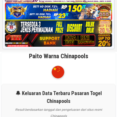
Paito Warna Chinapools
🔔 Keluaran Data Terbaru Pasaran Togel
Chinapools
Result berdasarkan tanggal dan pengeluaran dari situs resmi
Chinapools