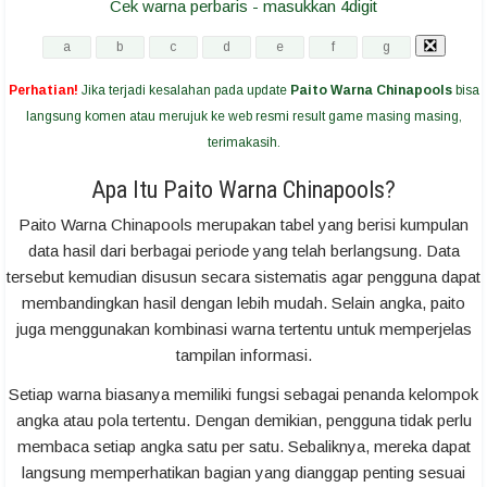
Cek warna perbaris - masukkan 4digit
Perhatian!
Jika terjadi kesalahan pada update
Paito Warna Chinapools
bisa
langsung komen atau merujuk ke web resmi result game masing masing,
terimakasih.
Apa Itu Paito Warna Chinapools?
Paito Warna Chinapools merupakan tabel yang berisi kumpulan
data hasil dari berbagai periode yang telah berlangsung. Data
tersebut kemudian disusun secara sistematis agar pengguna dapat
membandingkan hasil dengan lebih mudah. Selain angka, paito
juga menggunakan kombinasi warna tertentu untuk memperjelas
tampilan informasi.
Setiap warna biasanya memiliki fungsi sebagai penanda kelompok
angka atau pola tertentu. Dengan demikian, pengguna tidak perlu
membaca setiap angka satu per satu. Sebaliknya, mereka dapat
langsung memperhatikan bagian yang dianggap penting sesuai