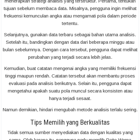
menerapkan strategi analisis yang terstruktur. Pertama, tentukan
tujuan sebelum membaca data. Misalnya, pengguna ingin melihat
frekuensi kemunculan angka atau mengamati pola dalam periode
tertentu.
Selanjutnya, gunakan data terbaru sebagai bahan utama analisis.
Setelah itu, bandingkan dengan data dari beberapa minggu atau
bulan sebelumnya. Dengan cara tersebut, pengguna dapat melihat
perubahan yang terjadi secara lebih jelas.
Kemudian, buat catatan mengenai angka yang memiliki frekuensi
tinggi maupun rendah. Catatan tersebut akan membantu proses
evaluasi pada analisis berikutnya. Selain itu, pengguna dapat
mengetahui apakah suatu pola muncul secara konsisten atau
hanya terjadi sesaat.
Namun demikian, hindari mengubah metode analisis terlalu sering.
Tips Memilih yang Berkualitas
Tidak semua sumber menyediakan data dengan kualitas yang
sama. Oleh karena itu, pengguna perlu memilih Paito Warna