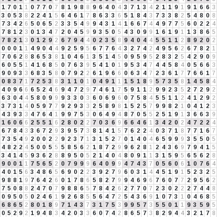
1
7
0
1
1
0
7
7
0
7
8
1
9
8
8
9
6
4
0
4
3
7
1
3
4
2
1
1
9
1
9
1
6
6
3
3
0
5
3
8
2
2
4
1
5
6
4
6
1
7
8
6
3
3
6
5
1
8
4
3
7
3
3
8
2
5
4
8
0
8
7
3
4
2
6
5
0
6
5
2
3
3
5
4
9
9
4
3
1
4
1
6
6
7
4
4
9
7
7
5
6
0
2
2
4
7
8
1
2
3
0
1
3
4
7
2
0
4
5
9
9
3
5
0
5
4
3
0
9
9
1
6
1
9
1
1
3
8
6
5
7
8
2
1
3
0
1
2
9
2
6
7
9
4
4
0
2
3
5
8
9
4
0
4
4
5
5
1
1
2
8
9
2
0
2
0
0
0
1
1
4
9
0
4
4
9
2
5
9
5
6
7
7
6
4
3
2
7
4
2
4
9
5
6
2
6
7
8
2
1
7
0
6
2
8
8
6
5
3
8
1
0
4
6
1
3
5
1
4
5
0
9
5
9
5
2
8
3
2
5
4
2
9
0
9
6
0
5
5
1
4
1
6
8
5
0
7
6
3
9
5
4
1
0
1
9
5
3
4
7
4
4
5
8
4
0
5
6
6
3
9
0
9
3
3
6
8
3
5
8
0
7
9
2
2
6
1
9
6
6
0
6
3
4
7
2
3
6
1
7
7
6
6
1
7
0
8
3
7
1
7
2
5
3
8
3
1
1
0
1
0
4
9
1
1
1
5
1
8
9
5
7
3
5
8
1
4
5
8
4
4
0
9
6
6
6
5
2
4
6
9
4
7
2
9
7
4
6
1
7
5
9
1
1
2
9
9
2
3
5
2
7
2
9
2
6
3
0
4
4
5
8
0
9
9
9
3
3
0
3
6
0
6
9
6
0
7
5
8
4
5
5
1
1
2
4
1
2
9
2
3
7
3
1
4
0
5
9
7
7
9
2
9
3
3
2
5
8
9
8
1
5
2
5
7
9
9
8
2
1
0
4
1
2
3
4
3
9
3
3
4
7
6
4
1
9
9
7
5
3
0
6
4
9
4
8
7
0
5
5
2
5
1
9
1
3
6
6
3
9
1
6
0
6
6
2
5
5
1
6
2
8
0
2
2
7
0
3
6
9
6
6
4
6
1
3
4
2
0
2
4
7
2
2
4
6
7
8
4
3
3
6
7
2
9
3
9
5
7
3
8
1
4
1
5
7
6
2
2
4
0
3
7
1
8
7
7
1
6
7
7
3
5
4
9
2
0
0
2
2
9
2
3
7
1
3
1
5
2
7
0
1
4
0
4
6
5
9
9
9
3
5
5
0
5
4
8
2
2
4
5
0
0
5
5
5
8
5
6
2
1
8
7
2
9
9
6
2
8
1
2
4
3
6
9
7
9
4
1
5
3
4
1
4
5
9
3
6
2
8
8
9
5
0
5
2
1
4
0
4
8
0
9
1
1
3
1
5
9
5
6
5
6
2
8
9
0
0
1
1
7
5
6
5
2
0
7
9
9
9
6
4
0
9
9
4
7
4
3
7
0
5
6
0
6
1
0
7
6
4
4
0
1
5
6
3
4
8
6
5
6
9
0
2
2
3
9
2
7
9
6
0
3
1
4
4
5
1
9
1
5
2
3
2
5
9
8
8
1
9
7
6
4
2
6
0
1
7
8
6
5
8
2
7
9
9
4
6
9
6
7
6
0
7
7
2
9
5
6
2
7
5
0
8
8
2
4
7
0
7
9
8
8
6
5
7
8
4
2
6
2
7
7
0
7
2
3
0
2
2
2
7
4
4
8
0
9
5
0
5
0
2
4
6
1
9
2
6
8
5
5
6
4
7
2
5
4
3
6
9
1
0
7
3
1
0
4
6
8
5
6
8
6
5
2
8
0
1
8
9
7
1
4
3
7
3
1
7
5
3
9
9
5
7
3
5
5
0
1
1
9
3
5
9
5
0
5
2
9
2
1
9
4
8
3
4
2
0
3
3
6
0
7
4
2
8
6
5
7
3
8
2
9
4
4
3
2
1
7
8