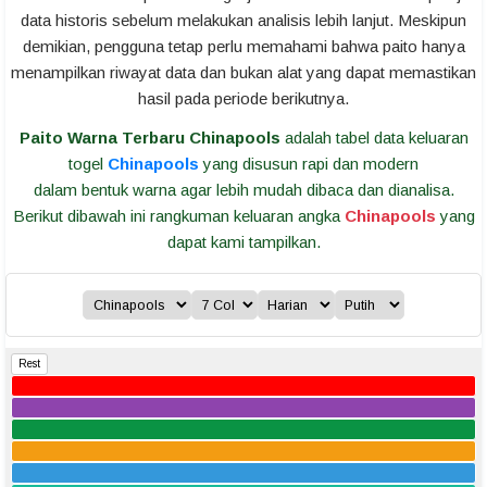
data historis sebelum melakukan analisis lebih lanjut. Meskipun
demikian, pengguna tetap perlu memahami bahwa paito hanya
menampilkan riwayat data dan bukan alat yang dapat memastikan
hasil pada periode berikutnya.
Paito Warna Terbaru Chinapools
adalah tabel data keluaran
togel
Chinapools
yang disusun rapi dan modern
dalam bentuk warna agar lebih mudah dibaca dan dianalisa.
Berikut dibawah ini rangkuman keluaran angka
Chinapools
yang
dapat kami tampilkan.
Rest