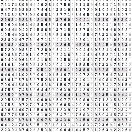
7
2
1
7
8
8
9
5
4
9
4
9
2
8
1
0
7
5
6
2
5
1
1
8
9
4
2
6
1
7
1
5
4
8
3
0
4
7
7
5
6
8
6
3
9
7
4
4
1
5
3
8
1
9
1
1
1
7
2
9
9
1
0
4
4
1
1
9
3
3
7
6
3
8
2
8
7
3
9
3
0
9
5
1
6
8
7
7
1
8
8
6
6
5
2
4
3
7
2
9
3
5
0
7
7
2
6
0
3
3
5
2
1
8
9
2
1
6
5
2
3
7
6
0
6
0
9
4
1
5
5
3
1
9
1
9
3
3
9
3
5
0
6
0
6
6
6
1
4
5
8
5
4
3
7
1
9
6
5
2
1
6
4
7
2
8
5
9
1
1
0
5
2
4
6
6
9
4
4
8
0
4
2
7
9
5
8
6
5
2
3
7
1
5
6
1
8
7
8
6
2
5
7
6
4
6
9
5
2
7
1
9
5
4
9
0
3
8
4
3
2
1
3
5
8
5
1
9
9
9
5
4
8
5
4
7
8
3
3
6
0
9
5
4
9
2
3
8
0
8
4
7
7
6
4
6
7
1
1
2
4
4
1
3
4
2
2
0
1
1
1
6
6
4
1
0
3
9
8
8
9
2
8
3
2
4
3
6
0
6
4
6
2
3
5
0
2
6
5
2
4
5
2
0
2
1
6
4
5
9
5
9
6
3
9
5
7
2
9
2
9
8
3
7
1
7
2
8
9
8
6
4
1
1
2
9
9
4
4
8
9
5
2
1
3
4
1
4
8
3
9
9
8
6
5
7
4
9
1
1
9
7
7
1
8
2
4
3
6
9
5
4
4
4
8
4
8
5
2
7
1
1
9
5
5
0
2
4
2
6
9
6
1
5
6
4
1
8
5
4
2
4
5
8
4
4
4
8
4
3
7
7
2
2
4
4
0
2
8
1
4
1
0
1
1
2
6
5
0
5
1
2
3
2
5
9
4
1
2
3
1
5
8
5
4
5
7
3
3
6
7
5
7
4
2
4
8
0
6
6
2
6
6
7
4
0
5
1
2
3
6
8
0
1
1
2
3
8
9
8
6
6
2
8
1
5
0
5
4
9
6
4
0
4
4
1
0
2
5
7
9
9
1
0
1
5
1
9
7
7
2
9
7
2
9
7
5
7
6
4
7
8
3
1
4
0
6
6
1
7
5
7
6
5
2
7
5
2
8
1
1
4
5
4
9
3
4
0
1
1
3
4
9
8
8
7
6
4
3
7
7
9
9
4
4
5
8
6
5
2
9
4
3
6
9
1
5
9
7
7
7
5
4
6
1
1
8
7
4
2
7
0
1
5
6
4
7
5
5
1
7
4
5
6
2
6
4
4
3
7
9
6
3
9
3
3
4
2
9
2
2
6
6
4
1
6
3
4
6
1
2
6
5
2
7
9
7
9
4
4
2
4
1
3
4
8
9
6
4
1
1
4
7
3
1
5
2
3
5
8
6
0
4
4
8
2
0
5
6
2
3
5
7
6
4
0
6
0
6
6
5
9
7
7
5
5
0
8
0
8
7
7
1
2
3
5
6
2
9
2
3
7
5
5
1
9
7
2
7
9
7
4
7
0
7
8
6
8
5
4
2
9
2
0
2
6
1
1
0
1
5
1
9
8
8
4
9
8
5
4
4
0
7
1
8
5
0
9
5
5
1
2
3
9
3
7
4
9
7
7
3
2
1
9
1
7
2
3
4
7
5
3
7
7
5
5
5
2
0
2
6
1
0
2
2
6
4
7
1
8
7
6
8
3
2
9
5
9
4
4
5
7
3
4
7
5
5
5
2
7
6
7
6
1
7
0
9
7
5
3
3
4
3
6
9
0
4
5
0
5
7
3
4
6
1
9
0
6
7
4
6
4
1
2
3
7
8
6
5
2
5
1
7
3
1
8
1
3
1
4
8
4
8
3
2
7
2
3
6
9
1
4
6
2
8
2
2
3
0
3
8
7
4
2
6
2
5
3
8
2
9
0
6
4
1
4
4
5
7
3
1
2
6
3
9
2
2
2
6
8