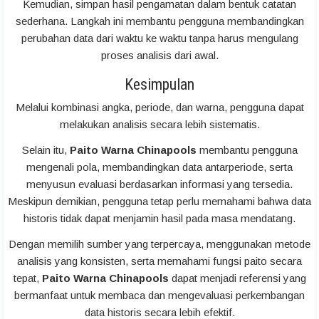
Kemudian, simpan hasil pengamatan dalam bentuk catatan
sederhana. Langkah ini membantu pengguna membandingkan
perubahan data dari waktu ke waktu tanpa harus mengulang
proses analisis dari awal.
Kesimpulan
Melalui kombinasi angka, periode, dan warna, pengguna dapat
melakukan analisis secara lebih sistematis.
Selain itu,
Paito Warna Chinapools
membantu pengguna
mengenali pola, membandingkan data antarperiode, serta
menyusun evaluasi berdasarkan informasi yang tersedia.
Meskipun demikian, pengguna tetap perlu memahami bahwa data
historis tidak dapat menjamin hasil pada masa mendatang.
Dengan memilih sumber yang terpercaya, menggunakan metode
analisis yang konsisten, serta memahami fungsi paito secara
tepat,
Paito Warna Chinapools
dapat menjadi referensi yang
bermanfaat untuk membaca dan mengevaluasi perkembangan
data historis secara lebih efektif.