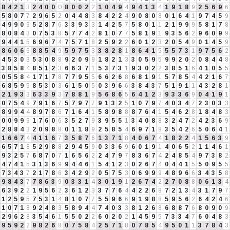
8
4
2
1
3
2
4
0
0
0
8
0
0
2
2
1
0
4
9
4
9
4
1
3
4
1
9
1
8
9
2
5
6
9
6
5
8
0
7
7
2
9
6
5
2
0
4
4
8
3
8
4
2
2
4
9
0
8
0
8
0
1
6
4
1
9
7
4
5
9
4
9
9
0
9
5
2
8
7
6
3
3
9
3
3
1
4
2
5
7
5
8
0
1
1
2
1
9
9
9
5
8
1
7
8
8
0
8
4
3
0
7
5
3
8
5
7
7
4
2
8
1
0
7
7
5
8
1
9
1
9
3
5
6
2
9
6
0
9
9
9
4
4
1
5
6
9
6
7
4
7
5
7
1
8
2
5
9
2
2
6
0
1
2
3
2
0
5
4
9
0
1
4
5
9
8
6
0
6
6
8
8
5
4
9
5
9
7
5
3
3
8
2
8
1
8
6
4
1
5
5
5
7
3
1
9
7
5
6
2
4
5
3
0
3
5
3
0
8
8
9
2
0
9
9
1
8
2
1
3
3
0
5
9
5
9
9
2
0
2
0
8
4
4
8
3
8
5
8
4
8
5
1
2
3
6
6
3
7
1
5
3
7
3
1
9
3
0
2
2
3
8
5
1
6
4
1
0
5
5
0
5
5
8
4
1
7
1
7
8
7
7
9
5
5
6
6
2
6
8
6
8
1
9
1
5
7
8
5
4
4
2
1
6
7
6
8
5
9
5
8
5
3
0
3
6
1
5
0
5
0
3
9
6
6
3
8
4
3
7
5
1
9
1
1
4
3
2
8
1
2
1
9
3
3
6
3
3
9
3
7
8
8
1
9
5
6
8
6
5
6
4
1
2
3
9
3
3
6
9
0
4
1
9
1
0
7
5
4
9
7
9
1
6
7
5
7
9
7
7
9
1
3
2
5
1
0
7
9
7
4
0
3
4
7
2
3
0
3
3
8
9
9
4
4
8
9
7
8
6
7
1
6
4
1
5
8
9
8
8
8
7
6
4
1
5
4
6
2
8
1
8
4
8
3
0
0
9
9
9
1
7
6
0
6
3
5
2
7
9
3
9
5
5
1
3
4
0
8
8
3
2
4
7
2
4
2
3
6
9
2
8
8
4
3
2
0
9
8
8
0
1
1
8
9
2
5
8
5
4
6
9
7
1
8
3
5
4
2
6
5
0
6
4
1
1
6
6
7
4
4
1
1
6
7
3
5
8
7
6
1
3
7
1
8
4
0
6
7
4
1
8
2
2
4
1
5
6
3
9
6
5
7
1
8
5
2
9
8
8
2
9
4
5
9
0
3
3
6
9
6
0
1
9
1
4
0
6
5
2
1
1
4
6
1
9
3
2
5
7
6
8
7
0
7
1
6
5
6
2
2
4
7
9
7
8
3
6
7
4
2
4
8
5
4
9
7
3
8
2
4
7
4
1
5
3
1
3
6
9
9
4
4
6
1
5
4
1
2
3
0
2
6
7
4
0
4
4
1
5
5
0
9
5
5
7
3
4
3
7
2
1
7
8
6
3
4
2
9
2
0
5
7
5
3
0
6
9
9
9
4
8
9
6
6
3
4
3
5
8
9
8
4
3
7
7
8
6
3
9
0
3
3
1
4
3
0
1
9
1
2
6
7
4
2
2
7
0
8
8
0
6
1
3
4
6
3
9
2
2
1
9
5
6
2
3
6
1
2
3
3
7
7
6
4
4
2
2
6
8
7
2
1
3
4
3
1
7
9
7
1
2
5
9
5
7
5
3
1
4
8
1
0
7
7
5
5
9
6
6
9
1
9
8
8
5
9
5
6
2
6
4
2
4
6
1
0
7
1
8
9
2
4
8
3
5
8
9
4
4
7
4
0
3
3
8
1
2
6
8
6
8
8
7
6
8
0
9
0
9
2
9
6
2
8
3
5
4
6
1
5
5
0
2
2
6
0
2
0
2
1
4
5
9
5
7
3
3
4
7
6
0
4
8
3
9
5
9
2
2
9
8
2
6
8
0
7
5
8
4
2
5
7
1
8
0
7
8
5
4
9
5
0
1
1
3
7
8
4
3