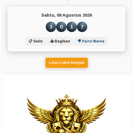
Sabtu, 08 Agustus 2026
3
0
1
7
📋 Salin
📤 Bagikan
🎥 Paito Warna
Lihat Lebih Banyak