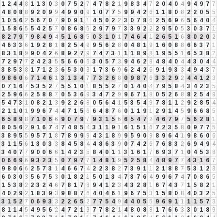
1
2
4
4
8
1
1
3
0
3
0
7
5
2
7
4
7
8
2
1
9
8
3
4
7
2
0
4
0
4
9
4
9
7
7
4
8
0
8
8
9
2
0
9
9
4
9
9
0
9
1
0
7
7
5
9
9
4
2
6
1
1
8
0
8
2
2
0
5
5
1
0
5
6
2
5
6
7
0
7
9
0
9
1
1
4
5
0
2
2
3
0
7
8
6
2
5
6
9
6
5
6
4
0
4
1
5
8
6
5
5
4
2
5
7
0
8
6
8
5
2
9
7
9
7
3
3
9
2
2
2
9
5
0
5
3
0
3
7
1
8
2
7
9
7
9
8
4
9
4
5
1
6
8
5
0
3
1
0
1
7
4
6
4
1
2
6
5
1
6
8
0
2
0
2
4
6
3
3
6
1
9
2
8
1
8
2
5
4
9
9
5
6
2
8
0
4
8
1
9
1
6
0
8
8
6
6
3
7
1
8
3
1
8
9
9
0
4
2
6
8
9
2
7
9
7
4
7
3
1
1
1
8
9
8
1
9
5
5
1
6
5
3
8
2
7
2
9
7
7
2
4
2
3
5
5
6
6
0
6
3
0
5
7
3
9
4
6
2
8
4
8
4
0
4
4
3
0
4
4
3
8
5
3
8
1
7
1
2
3
6
5
3
0
3
1
7
3
6
9
6
2
4
2
6
9
1
9
3
3
4
9
4
3
7
9
8
6
0
6
7
1
4
6
1
3
1
3
4
7
7
3
2
6
8
0
9
8
7
6
3
3
2
9
2
4
4
1
2
3
0
7
1
6
7
5
3
5
2
7
5
5
1
0
1
8
5
5
2
7
0
1
4
0
4
7
9
5
8
4
3
4
2
3
5
2
5
9
6
6
2
5
8
8
7
0
5
3
6
9
3
4
7
2
9
9
6
7
1
8
0
5
2
6
8
8
2
5
4
9
5
4
7
3
1
0
8
2
1
3
9
2
2
6
8
0
5
6
4
1
5
3
5
4
9
7
8
1
1
2
9
2
8
5
4
2
1
1
0
1
9
9
6
7
4
4
7
1
5
6
6
4
8
7
6
0
1
1
9
1
2
9
1
4
5
9
6
6
8
5
6
5
8
9
8
7
1
0
6
6
9
0
7
9
7
9
3
1
5
6
6
5
4
7
2
4
6
7
9
7
5
6
2
8
1
8
0
5
6
2
9
1
6
7
4
7
4
8
5
4
3
1
1
9
1
6
1
5
1
6
7
2
3
5
8
0
9
7
7
5
3
8
9
5
5
9
5
7
1
8
7
8
9
9
9
4
3
1
8
9
9
5
9
0
9
8
9
6
4
1
9
8
6
0
6
3
1
1
5
6
1
3
0
3
3
8
4
5
8
4
4
8
6
3
9
0
7
4
2
6
7
6
8
3
2
6
9
4
9
4
3
4
0
7
7
9
0
0
6
6
1
4
2
3
5
8
4
0
1
1
3
1
6
1
7
6
9
3
7
1
0
4
5
3
8
0
6
6
9
6
9
3
2
3
5
0
7
9
7
7
1
4
8
1
9
5
2
5
8
4
4
8
9
7
7
4
3
1
6
7
9
8
0
6
6
2
5
7
3
1
4
6
6
7
4
2
2
3
8
2
7
3
9
1
1
2
1
8
8
7
5
3
1
2
3
6
0
3
0
3
5
6
7
5
3
0
1
8
2
1
5
0
1
3
4
7
3
7
6
4
9
9
6
7
4
7
0
8
6
5
1
5
3
8
2
2
3
2
4
6
7
8
1
7
8
9
4
1
2
3
4
3
2
8
1
6
7
4
3
7
1
5
8
2
1
4
0
2
9
2
1
8
3
9
3
9
8
8
7
6
4
0
4
6
1
9
6
7
5
3
1
5
8
0
8
4
0
3
2
5
3
1
5
2
7
0
6
9
3
3
2
2
6
5
2
7
7
5
4
9
4
4
0
5
5
9
6
9
1
1
1
1
5
7
3
8
1
1
4
5
4
9
5
6
2
4
7
2
1
3
7
7
8
2
1
4
8
0
8
8
1
7
6
6
3
3
0
1
8
9