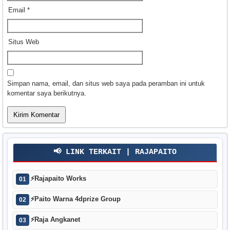
Email
*
Situs Web
Simpan nama, email, dan situs web saya pada peramban ini untuk
komentar saya berikutnya.
📢 LINK TERKAIT | RAJAPAITO
⚡
Rajapaito Works
01
⚡
Paito Warna 4dprize Group
02
⚡
Raja Angkanet
03