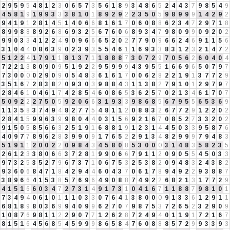
2
9
5
9
5
4
8
1
2
3
0
6
5
7
3
5
6
1
8
9
3
4
8
6
5
2
4
4
3
7
9
8
5
4
9
4
5
8
1
9
1
9
9
3
3
3
8
1
0
1
8
9
2
9
2
2
3
5
0
5
9
8
9
9
9
1
4
2
9
2
9
4
1
9
1
2
8
1
4
5
1
4
0
6
6
8
1
6
1
7
0
6
0
8
8
6
2
3
4
7
2
9
7
1
8
8
9
9
8
8
8
9
2
6
8
6
9
3
2
5
6
7
6
0
6
8
9
3
4
7
9
8
0
9
9
0
9
2
0
2
9
9
0
3
3
4
1
2
2
4
9
0
9
6
6
6
5
2
0
2
7
7
9
0
9
6
6
2
4
6
9
1
1
5
6
3
1
0
4
4
0
8
6
3
9
0
2
3
9
3
5
5
4
6
1
1
6
9
3
3
8
3
1
2
3
2
1
4
7
2
5
1
2
2
4
1
7
9
1
1
8
1
3
7
1
1
8
8
8
7
3
0
7
2
9
7
0
5
6
2
6
0
4
0
4
7
2
2
1
3
8
0
9
0
9
5
1
9
2
2
9
5
9
9
9
4
3
9
5
5
1
6
6
9
6
5
0
7
9
7
7
3
0
0
0
0
2
9
0
9
0
5
4
8
3
6
1
6
1
7
0
0
6
2
8
2
2
1
9
1
3
7
7
2
9
3
5
1
6
7
2
8
3
8
2
0
9
3
0
3
9
8
8
4
3
1
1
3
8
2
7
9
1
0
1
2
9
7
9
7
2
8
4
6
1
0
4
6
1
7
4
2
8
5
4
6
0
8
6
5
3
6
2
5
7
0
2
1
3
4
6
1
7
0
7
5
0
9
2
2
2
7
5
0
5
9
2
0
6
6
3
1
9
3
3
9
8
6
8
5
6
7
9
5
5
6
5
3
6
9
1
1
3
5
8
3
7
4
9
4
8
2
7
7
5
4
8
1
1
2
0
8
8
3
2
6
7
7
2
9
1
2
2
0
2
2
8
4
1
5
9
9
6
3
9
9
8
0
4
4
0
3
1
5
6
9
2
1
6
7
0
8
5
2
7
3
3
2
0
2
9
1
5
0
5
8
5
6
6
3
2
5
1
9
1
6
8
8
1
9
1
2
3
1
4
4
5
0
3
3
9
5
8
7
6
4
0
9
7
7
8
9
6
2
8
3
9
9
0
9
1
7
6
5
2
2
9
1
3
4
8
2
9
9
9
7
9
4
8
3
5
1
9
1
1
2
0
0
2
2
0
9
8
4
3
4
5
8
0
8
5
3
0
0
0
3
1
4
8
3
5
8
2
3
5
2
6
1
2
3
3
8
0
6
6
3
7
2
8
1
9
9
0
6
6
7
9
1
1
2
0
9
0
5
5
4
5
0
3
3
9
7
3
2
5
3
5
2
7
9
6
7
3
7
1
0
6
7
5
3
2
5
3
8
2
0
9
4
8
3
2
4
3
8
2
9
3
6
0
6
8
4
7
1
8
4
2
9
4
4
6
0
4
3
7
0
6
1
7
8
9
4
9
2
2
9
3
8
8
7
3
8
9
6
6
4
1
5
3
8
5
7
6
9
6
4
9
0
8
8
7
4
9
2
2
6
8
2
1
3
1
7
7
2
9
4
1
5
1
6
6
0
3
4
7
2
7
3
1
4
9
1
7
3
1
0
4
1
6
7
1
1
8
8
7
9
8
1
0
1
7
3
4
9
4
0
6
1
0
1
1
1
0
3
3
0
7
6
4
1
3
8
0
0
0
9
1
3
3
6
1
2
9
1
1
6
8
1
8
9
8
0
3
6
9
9
4
0
9
9
6
2
7
0
7
9
8
7
5
3
7
2
6
5
2
3
2
9
0
9
1
0
8
7
6
9
8
1
1
2
2
9
0
7
7
1
2
6
2
8
7
2
4
9
4
0
1
1
9
1
7
2
1
6
7
8
1
5
1
6
4
5
6
8
5
4
5
9
9
9
8
6
5
8
4
7
6
0
8
8
8
5
7
2
9
9
3
3
9
3