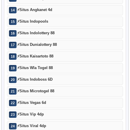
⚡
Situs Angkanet 4d
14
⚡
Situs Indopools
15
⚡
Situs Indolottery 88
16
⚡
Situs Dunialottery 88
17
⚡
Situs Kaisartoto 88
18
⚡
Situs Wla Togel 88
19
⚡
Situs Indoboss 6D
20
⚡
Situs Microtogel 88
21
⚡
Situs Vegas 6d
22
⚡
Situs Vip 4dp
23
⚡
Situs Viral 4dp
24