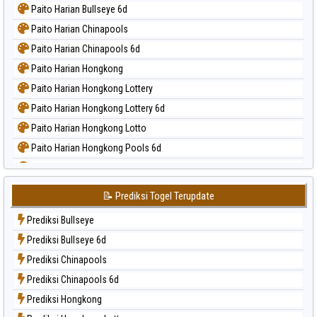
Paito Harian Bullseye 6d
Paito Harian Chinapools
Paito Harian Chinapools 6d
Paito Harian Hongkong
Paito Harian Hongkong Lottery
Paito Harian Hongkong Lottery 6d
Paito Harian Hongkong Lotto
Paito Harian Hongkong Pools 6d
Paito Harian Japan
Paito Harian Japan 6d
📝 Prediksi Togel Terupdate
Paito Harian Korea
Prediksi Bullseye
Paito Harian Kuda Lari
Prediksi Bullseye 6d
Paito Harian Magnum Cambodia
Prediksi Chinapools
Paito Harian Nagoya
Prediksi Chinapools 6d
Paito Harian New York Midday
Prediksi Hongkong
Paito Harian North Carolina Day