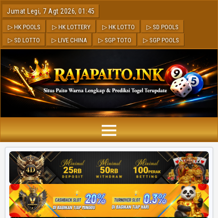
Jumat Legi, 7 Agt 2026, 01:45
▷ HK POOLS
▷ HK LOTTERY
▷ HK LOTTO
▷ SD POOLS
▷ SD LOTTO
▷ LIVE CHINA
▷ SGP TOTO
▷ SGP POOLS