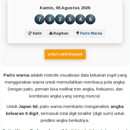
Kamis, 06 Agustus 2026
7
3
2
5
4
6
📋 Salin
📤 Bagikan
🎥 Paito Warna
Lihat Lebih Banyak
Paito warna
adalah metode visualisasi data keluaran togel yang
menggunakan warna untuk memudahkan membaca pola angka.
Dengan paito, pemain bisa melihat tren angka, frekuensi, dan
kombinasi angka yang sering muncul.
Untuk
Japan 6d
, paito warna membantu menganalisis
angka
keluaran 6 digit
, termasuk total digit terakhir (digit sum) untuk
prediksi angka berikutnya.