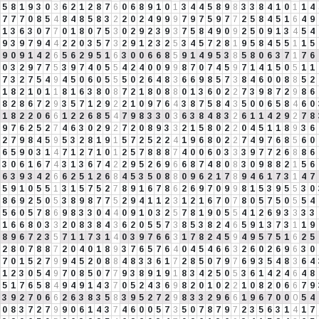
5
8
1
9
3
0
3
6
2
1
2
8
7
6
0
6
8
9
1
0
1
3
4
4
5
8
9
8
3
3
8
4
1
0
1
1
4
7
7
7
0
8
5
4
8
4
8
5
8
3
2
2
0
2
4
9
9
9
7
9
7
5
9
7
7
2
5
8
4
5
1
6
4
9
1
3
6
3
0
7
7
0
1
8
0
7
5
3
0
2
9
2
3
9
3
7
5
8
4
9
0
9
2
5
0
9
1
3
4
5
4
9
3
9
7
9
4
4
2
2
0
3
5
7
3
2
9
1
2
3
2
5
3
4
5
7
2
8
1
9
5
8
4
5
5
1
1
5
9
0
9
1
4
2
6
5
6
2
9
5
1
6
3
0
0
6
6
8
5
9
1
4
9
5
3
8
5
8
0
6
3
7
1
7
6
0
3
2
9
7
7
5
3
9
7
4
0
5
5
4
2
4
0
0
9
9
8
7
0
7
4
5
9
7
1
4
1
5
0
5
1
1
7
3
2
7
5
4
9
4
5
0
6
0
5
5
5
0
2
6
4
8
3
6
6
9
8
5
7
3
8
4
6
0
0
8
8
5
2
1
8
2
1
0
1
1
8
1
6
3
8
0
8
7
2
1
8
0
8
8
0
1
3
6
0
2
2
7
3
9
8
7
2
9
8
6
8
2
8
6
7
2
9
3
5
7
1
2
9
2
2
1
0
9
7
6
4
3
8
7
5
8
4
3
5
0
0
6
5
8
4
6
0
1
8
2
2
0
6
6
1
2
2
6
8
5
4
7
9
8
3
3
0
3
6
3
8
4
8
3
2
6
1
1
4
2
9
2
7
8
9
7
6
2
5
2
7
4
6
3
0
2
9
2
7
2
0
8
9
3
3
2
1
5
8
0
2
2
0
4
5
1
1
8
9
3
6
2
7
9
8
4
5
9
5
3
2
8
1
9
1
5
7
2
5
2
2
4
1
9
6
8
0
2
2
7
4
9
7
6
8
5
6
0
6
5
9
0
3
1
4
7
1
2
7
1
0
1
2
5
7
8
8
8
7
4
0
0
6
0
3
3
3
9
7
7
2
6
8
8
6
3
0
6
1
6
7
4
3
1
3
6
7
4
2
2
9
5
2
6
9
6
6
8
7
4
8
0
8
3
0
9
8
8
2
1
5
6
6
3
9
3
4
2
6
6
2
5
1
2
6
8
4
5
3
5
0
8
8
0
9
6
2
1
7
8
9
4
6
1
7
3
1
4
7
5
9
1
0
5
5
1
3
1
5
7
5
2
7
8
9
1
6
7
8
6
2
6
9
7
0
9
9
8
1
5
3
9
5
5
3
0
8
6
9
2
5
0
5
3
8
9
8
7
7
5
2
9
4
1
1
2
3
1
2
1
6
7
0
7
8
0
5
7
5
0
5
5
4
5
6
0
5
7
8
6
9
8
3
3
0
4
4
0
9
1
0
3
2
5
7
8
1
9
0
5
5
4
1
2
6
9
3
3
3
3
1
6
6
8
0
3
3
2
0
8
3
8
4
3
6
2
0
5
5
7
3
8
5
3
8
2
4
6
5
9
1
3
7
3
1
1
9
8
9
6
7
2
3
5
7
1
1
7
3
1
4
0
3
9
7
6
6
3
1
7
8
2
4
5
9
4
9
5
7
5
1
6
2
5
2
8
0
7
8
8
7
2
0
4
0
1
8
9
3
7
6
5
7
6
4
0
4
5
4
6
6
3
2
6
0
2
6
9
6
3
0
7
0
1
5
2
7
9
9
4
5
2
0
8
8
4
8
3
3
6
1
7
2
8
5
0
7
9
7
6
9
3
5
4
8
3
6
4
1
2
3
0
5
4
9
7
0
8
5
0
7
7
9
3
8
9
1
9
1
8
3
4
2
5
0
5
3
6
1
4
2
4
6
4
8
5
1
7
6
5
8
4
9
4
9
1
4
3
7
0
5
2
4
3
6
9
8
2
0
1
0
2
2
1
0
8
2
0
6
6
7
9
3
9
2
7
0
6
6
2
6
3
8
3
5
8
3
9
5
2
7
2
9
8
3
3
2
9
6
6
1
9
6
7
0
0
0
5
4
0
8
3
7
2
7
9
9
0
6
1
4
3
7
4
6
0
0
5
7
3
5
0
7
8
7
9
7
2
3
5
6
3
1
4
1
7