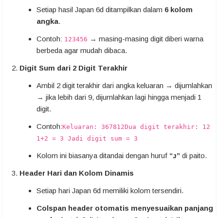
Setiap hasil Japan 6d ditampilkan dalam
6 kolom
angka
.
Contoh:
→ masing-masing digit diberi warna
123456
berbeda agar mudah dibaca.
Digit Sum dari 2 Digit Terakhir
Ambil 2 digit terakhir dari angka keluaran → dijumlahkan
→ jika lebih dari 9, dijumlahkan lagi hingga menjadi 1
digit.
Contoh:
Keluaran:
367812
Dua digit terakhir:
12
1
+2
=
3
Jadi
digit
sum
=
3
Kolom ini biasanya ditandai dengan huruf
“ᴊ”
di paito.
Header Hari dan Kolom Dinamis
Setiap hari Japan 6d memiliki kolom tersendiri.
Colspan header otomatis menyesuaikan panjang