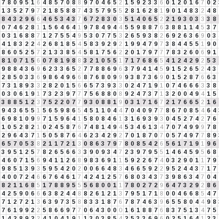
7
8
0
9
5
1
6
4
8
5
7
0
8
8
9
7
0
4
6
5
2
1
5
9
2
3
3
6
0
1
2
0
1
6
7
0
2
1
3
5
2
7
9
7
2
1
8
5
8
8
7
4
3
5
7
9
5
5
2
8
1
6
2
8
1
9
0
1
4
8
3
2
4
8
8
4
3
2
9
6
6
4
6
5
3
4
3
7
6
7
2
8
3
0
3
5
1
4
0
6
5
2
2
1
9
3
0
3
3
3
8
0
7
4
6
2
8
1
1
5
6
4
6
4
1
9
7
8
4
9
4
4
5
5
9
8
8
7
6
3
8
8
1
1
4
5
3
7
0
3
1
6
8
8
7
1
2
7
5
5
4
9
5
3
0
7
7
5
3
2
6
5
9
3
8
2
6
9
2
6
3
6
9
0
3
4
1
8
3
2
2
4
2
6
8
1
8
5
4
5
8
3
9
2
9
2
1
9
9
4
7
9
7
3
8
4
4
5
5
1
9
0
8
6
0
5
2
5
7
2
1
3
3
8
5
4
5
8
1
7
5
6
2
2
0
1
7
9
7
7
7
8
3
2
6
0
6
9
1
8
1
0
7
1
5
6
0
7
8
1
9
8
8
3
2
1
0
5
5
1
7
1
7
6
8
6
5
4
1
2
4
2
9
2
5
3
9
8
8
4
3
6
9
6
2
3
3
6
5
2
7
7
8
8
6
9
6
3
7
9
4
1
4
5
9
1
5
2
6
5
2
4
3
2
8
5
0
3
3
6
9
8
6
4
9
6
6
8
7
6
8
0
9
9
9
3
8
7
3
6
9
0
1
5
2
8
7
6
6
3
7
3
1
8
9
3
3
2
8
2
0
1
5
6
6
5
7
3
9
3
3
0
2
4
7
1
9
1
0
7
4
6
6
6
3
3
8
0
3
0
6
1
9
1
7
3
2
3
9
7
7
7
5
6
8
8
0
8
9
2
4
7
3
7
1
3
2
0
0
4
9
4
1
5
3
8
8
5
1
2
3
7
5
2
2
0
7
7
9
3
0
8
8
1
9
0
3
1
7
1
6
7
2
1
7
6
6
5
2
1
6
9
4
3
6
5
5
1
5
6
5
9
8
6
5
4
5
1
1
0
4
4
7
0
4
0
9
7
7
8
6
7
0
8
5
4
6
4
6
9
8
1
0
9
9
7
1
5
9
6
4
1
5
8
0
8
4
6
1
3
1
6
9
3
9
3
0
4
5
2
7
4
2
7
6
1
0
5
2
8
2
1
0
2
4
5
8
7
6
7
4
8
1
4
9
4
5
3
4
6
1
3
4
7
0
7
4
9
9
9
7
8
2
9
6
4
3
7
1
5
0
5
8
7
6
4
6
2
3
4
2
9
2
7
0
1
8
7
0
7
0
5
7
4
9
7
7
8
9
6
5
7
0
5
3
8
2
1
1
7
2
1
3
0
8
6
3
7
9
7
8
0
8
5
4
2
6
5
6
1
7
1
9
1
9
6
3
9
5
1
2
5
7
8
2
6
5
6
6
3
3
9
0
9
3
4
7
2
3
9
7
9
5
5
1
4
6
4
5
9
5
6
8
4
6
0
7
1
5
6
9
4
1
1
2
6
8
9
8
3
6
9
1
1
5
9
2
2
6
7
4
0
3
2
9
0
1
1
7
9
9
8
5
1
3
9
3
5
9
5
4
2
0
2
0
0
6
6
4
8
3
4
6
6
5
9
2
2
9
5
2
4
4
3
7
1
7
4
0
0
7
2
4
6
6
7
6
4
6
1
7
4
2
4
1
2
5
7
6
8
0
3
4
3
7
3
9
8
6
3
4
7
0
4
8
2
1
1
6
8
5
1
7
8
8
9
5
5
5
6
8
0
0
1
1
7
8
0
2
7
2
9
6
4
7
3
2
9
2
8
6
4
2
5
9
0
6
6
6
3
8
2
4
4
8
8
2
6
1
2
1
3
7
9
5
1
7
1
8
0
0
4
6
6
8
5
4
7
7
1
2
7
2
1
3
6
3
9
7
3
5
8
8
3
3
1
8
7
6
7
8
7
4
6
3
9
6
5
5
8
0
4
4
9
8
7
6
1
9
9
2
2
5
8
6
6
9
7
7
0
6
4
3
0
0
0
1
6
1
8
8
7
6
8
3
7
5
1
3
4
7
5
1
4
2
8
9
2
2
4
1
0
4
1
9
1
1
3
0
3
8
5
4
2
5
3
3
6
9
6
0
2
5
1
6
4
1
2
3