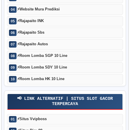
⚡
Website Mura Prediksi
04
⚡
Rajapaito INK
05
⚡
Rajapaito Sbs
06
⚡
Rajapaito Autos
07
⚡
Room Lomba SGP 10 Line
08
⚡
Room Lomba SDY 10 Line
09
⚡
Room Lomba HK 10 Line
10
📢 LINK ALTERNATIF | SITUS SLOT GACOR
TERPERCAYA
⚡
Situs Vvipboss
01