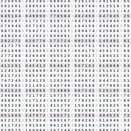
3
2
0
6
5
0
5
2
6
3
2
8
5
4
6
8
9
0
3
4
7
0
2
6
1
3
6
9
3
4
1
5
8
4
3
6
5
5
0
3
3
0
1
1
3
8
8
5
3
6
9
5
1
0
8
9
5
5
1
5
8
7
6
9
6
9
1
2
5
1
9
1
3
6
2
3
8
4
7
8
6
7
2
3
2
0
0
0
9
8
6
3
6
9
6
7
6
1
4
2
0
2
2
8
6
1
3
1
4
6
2
6
4
5
1
0
4
4
0
4
9
8
9
0
9
7
7
8
5
8
4
3
4
8
2
4
6
0
6
0
4
7
8
4
5
9
2
5
5
8
0
3
8
7
6
3
1
7
3
7
2
9
8
2
9
7
3
1
4
9
4
7
5
8
4
3
1
6
2
9
4
0
4
5
8
3
7
6
9
4
6
1
0
3
7
1
8
3
2
1
9
2
5
2
8
1
1
6
4
1
5
6
2
9
4
6
4
6
3
9
7
5
9
8
7
3
8
0
8
7
5
9
2
7
2
9
4
4
1
3
3
7
1
2
8
9
6
7
4
2
0
2
5
8
8
6
5
9
0
4
6
8
2
0
4
4
3
1
2
0
3
2
5
6
0
9
8
9
1
1
2
5
0
4
0
8
8
0
4
3
0
2
6
8
6
7
2
9
2
2
7
3
1
0
2
0
7
7
6
4
3
7
2
7
2
4
6
9
8
3
3
5
4
9
1
4
5
4
9
1
1
8
1
4
1
7
3
7
5
3
8
3
9
6
1
5
6
6
4
5
0
5
3
8
3
0
9
7
6
1
7
6
5
1
6
0
8
8
5
2
2
6
1
6
9
8
8
1
1
2
0
3
5
8
0
3
5
3
6
7
4
6
5
4
1
7
5
3
4
3
6
1
7
3
1
6
9
2
7
7
3
8
8
7
8
2
6
0
4
9
4
9
5
5
5
2
0
2
0
3
9
0
3
7
1
1
8
9
5
2
3
5
0
1
1
0
5
8
0
6
6
3
4
7
0
9
9
9
4
9
1
0
4
8
3
5
0
6
7
4
1
5
1
8
6
6
8
0
8
5
3
4
1
3
3
9
1
1
0
4
3
4
1
2
3
5
6
4
6
4
7
2
5
0
7
1
0
2
2
6
1
8
9
6
8
5
5
4
1
2
4
3
1
8
9
9
1
0
6
0
9
9
0
7
3
9
4
6
1
2
2
7
0
0
4
4
3
5
1
0
1
2
3
2
1
8
1
1
7
2
3
5
5
8
5
3
8
0
8
9
0
7
5
2
6
8
2
9
0
3
4
2
6
9
0
5
1
0
1
1
6
3
7
6
7
3
4
5
9
5
2
4
1
2
5
7
1
2
0
3
9
6
6
6
0
6
8
7
4
2
6
4
4
7
0
1
1
5
1
5
4
2
5
8
3
2
3
3
1
4
5
1
6
2
4
0
7
4
9
4
5
0
2
5
8
8
7
4
7
7
9
6
9
6
0
8
5
4
1
5
2
0
2
2
8
6
9
6
6
3
7
3
4
8
8
6
5
5
6
7
3
4
1
5
3
2
5
1
9
5
5
6
1
2
4
6
8
8
6
5
7
2
1
7
9
2
2
1
0
7
3
5
7
3
8
3
4
1
6
6
3
6
5
6
2
8
5
4
7
0
4
6
8
8
7
5
3
3
1
7
1
2
4
6
1
8
0
6
0
2
2
7
7
9
2
3
6
9
1
4
8
1
8
7
6
8
0
0
9
5
2
3
8
2
9
0
2
8
2
1
3
4
1
3
2
7
0
7
1
5
0
4
6
3
9
6
3
5
9
2
5
7
9
8
9
5
2
0
3
3
6
3
4
0
9
8
2
1
5
7
8
7
4
3
7
5
6
3
0
9
6
6
8
0
3
1
1
9
1
2
1
9
5
1
6
0
5
5
3
4
7
9
7
2
9
1
8
0
2
7
1
8
2
0
7
5
8
6
5
4
9
4
5
2
5
7
7
2
6
3
2
1
7
1
8
3
5
7
9
3
4
7
6
9
9
1
6
7
4
9
8
4
2
6
3
9
0
1
6
9
4
6
1
9
2
4
1
1
7
2
3
5
3
9
1
5
6
6
3
9
6
1
2
8
5
4
5
2
6
1
9
4
4
2
5
9
3
0
1
1
7
4
0
3
9
5
7
5
3
1
6
0
9
8
6
5
2
6
7
2
4
9
4
9
0
5
6
0
3
3
9
8
6
7
8
3
2
4
1