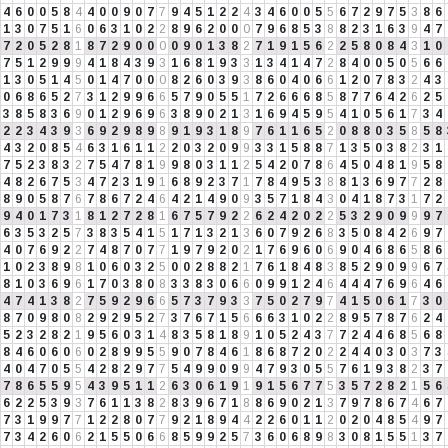
4
6
0
0
5
8
4
4
0
0
9
0
7
7
9
4
5
1
2
2
4
3
4
6
0
0
5
5
6
7
2
9
7
5
3
8
6
1
3
0
7
5
1
6
0
6
3
1
0
2
2
8
9
6
2
0
0
0
7
9
6
8
5
3
8
8
2
3
1
6
3
9
4
7
7
2
0
5
2
8
1
8
7
2
9
0
0
0
0
9
0
1
3
8
2
7
1
9
1
5
6
2
2
5
8
0
8
4
3
1
0
7
5
1
2
9
9
9
4
1
8
4
3
9
3
1
6
8
1
9
3
3
1
3
4
1
4
7
2
8
4
0
0
5
0
5
6
6
1
3
0
5
1
4
5
0
1
4
7
0
0
0
8
2
6
0
3
9
3
8
6
0
4
0
6
6
1
2
0
7
8
3
2
4
3
0
6
8
6
5
2
7
3
1
2
9
9
6
6
5
7
9
0
5
5
1
7
2
6
6
6
8
5
8
7
7
6
4
2
6
2
5
3
8
5
8
3
6
9
0
1
2
9
6
9
6
3
8
9
0
2
1
3
1
6
9
4
5
9
5
4
1
0
5
6
1
7
3
4
2
2
3
4
3
9
3
6
9
2
9
8
9
8
9
1
9
3
1
8
9
7
6
1
1
6
5
2
0
8
8
0
3
5
8
5
8
4
3
2
0
8
5
4
6
3
1
6
1
1
2
2
0
3
2
0
9
9
3
3
1
5
8
8
7
1
3
5
0
3
8
2
3
1
7
5
2
3
8
3
2
7
5
4
7
8
1
9
9
8
0
3
1
1
2
5
4
2
0
7
8
6
4
5
0
4
8
1
9
5
8
4
8
2
6
7
5
3
4
7
2
3
1
9
1
6
8
9
2
3
7
1
7
8
4
9
5
3
8
8
1
3
6
9
7
7
2
8
8
9
0
5
8
7
6
7
8
6
7
2
4
6
4
2
1
4
9
0
9
3
5
7
1
8
4
3
0
4
1
8
7
3
1
7
2
9
4
0
1
7
3
1
8
1
2
7
2
8
1
6
7
5
7
9
2
2
6
2
4
2
0
2
2
5
3
2
9
0
9
9
9
7
6
3
5
3
2
5
7
3
8
3
5
4
1
5
1
7
1
3
2
1
3
6
0
7
9
2
6
8
3
5
0
8
4
2
6
9
7
4
0
7
6
9
2
2
7
4
8
7
0
7
7
1
9
7
9
2
0
2
1
7
6
9
6
0
6
9
0
4
6
8
6
5
8
6
1
0
2
3
8
9
8
1
0
6
0
3
2
5
0
0
2
8
8
2
1
7
6
1
8
4
8
3
8
5
2
9
0
9
9
6
7
8
1
0
3
6
9
6
1
7
0
3
8
0
8
3
3
8
3
0
6
6
0
9
9
1
2
4
6
4
4
4
7
6
9
6
4
6
4
7
4
1
3
8
2
7
5
9
2
9
6
6
5
7
3
7
9
3
3
7
5
0
2
7
9
7
4
1
5
0
6
1
7
3
0
8
7
0
9
8
0
8
2
9
2
9
5
2
7
3
7
6
7
1
5
6
6
6
3
1
0
2
2
8
9
5
7
8
7
6
2
4
5
2
3
2
8
2
1
9
5
6
0
3
1
4
8
3
5
8
1
8
9
1
0
5
2
4
3
7
7
2
4
4
6
8
5
6
8
8
4
6
0
6
0
6
0
2
8
9
9
5
5
9
0
7
8
4
6
1
8
6
8
7
2
0
2
2
4
4
0
3
0
3
7
3
4
0
4
7
0
5
5
4
2
8
2
9
7
7
5
4
9
9
0
9
9
4
7
9
3
0
5
5
7
6
1
9
3
8
2
3
7
7
8
6
5
5
9
5
4
3
9
5
1
1
2
6
3
0
6
1
9
1
9
1
5
6
7
7
5
3
5
7
2
8
2
1
5
6
6
2
2
5
3
9
3
7
6
1
1
3
8
2
8
3
9
6
7
1
8
8
6
9
0
2
1
3
7
9
7
8
6
7
4
6
7
7
3
1
9
9
7
7
1
2
2
8
0
7
7
9
2
1
8
9
4
4
2
2
6
0
1
1
2
0
2
0
4
8
5
4
9
7
7
3
4
2
6
0
6
2
1
5
5
0
6
6
8
5
9
9
2
5
7
3
6
0
6
8
9
8
3
0
8
1
5
5
1
3
7