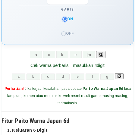
GARIS
ON
OFF
Cek warna perbaris - masukkan 4digit
Perhatian!
Jika terjadi kesalahan pada update
Paito Warna Japan 6d
bisa
langsung komen atau merujuk ke web resmi result game masing masing,
terimakasih.
Fitur Paito Warna Japan 6d
Keluaran 6 Digit