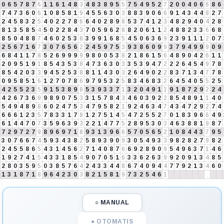
0
6
5
7
8
7
6
1
1
6
1
4
8
3
4
8
3
8
9
5
5
7
5
4
9
5
2
7
2
0
0
4
0
6
6
8
6
7
4
7
3
6
0
6
1
0
8
5
8
1
9
4
5
5
6
3
0
3
8
8
3
9
0
6
6
9
1
4
3
4
4
8
2
7
2
4
5
8
3
2
5
4
0
2
2
7
8
6
6
4
0
2
8
9
8
5
3
7
4
1
2
3
4
8
2
9
4
0
4
2
8
8
1
3
5
8
5
4
5
0
2
2
8
4
3
7
0
5
9
6
2
8
8
2
0
6
1
1
2
4
8
8
2
3
3
6
6
8
8
5
0
4
8
8
7
4
6
0
2
5
3
8
3
9
9
1
6
8
5
4
5
0
6
3
6
9
2
3
9
1
1
1
2
0
7
2
5
6
7
1
6
7
3
0
7
6
5
6
2
2
4
5
9
7
5
3
9
3
8
6
0
9
9
3
7
9
4
9
9
9
0
9
6
8
4
1
1
7
8
5
2
6
9
9
9
9
9
8
0
0
5
3
8
2
1
8
6
1
5
6
4
8
9
0
4
2
6
1
1
2
0
9
5
1
9
1
8
5
4
3
5
3
8
4
7
3
6
3
0
3
3
5
3
9
4
7
2
2
2
6
4
5
4
9
7
8
8
5
4
2
0
3
3
9
4
5
2
5
3
8
8
1
1
4
3
0
3
2
6
4
9
0
2
2
8
3
7
1
3
4
7
7
8
0
9
5
8
5
1
6
1
2
7
0
7
8
6
9
7
9
5
3
2
5
8
3
4
6
8
3
2
6
4
5
4
0
5
5
2
5
4
2
5
5
2
3
5
9
1
5
3
8
9
8
5
3
9
3
3
7
1
3
2
0
4
9
1
1
9
1
8
7
2
9
2
2
4
4
2
6
7
3
6
9
9
8
9
0
7
5
3
3
1
5
7
8
4
3
4
6
0
3
9
2
2
8
5
4
8
9
1
1
4
0
5
4
9
4
8
9
8
6
0
2
4
7
5
3
4
7
9
5
8
2
1
9
2
4
6
3
4
7
4
3
4
7
2
9
2
7
4
6
6
6
1
2
3
5
7
8
3
3
1
7
8
1
2
7
5
1
4
5
4
7
2
5
5
2
7
0
1
8
3
9
6
6
4
9
6
1
4
4
7
0
7
3
5
9
6
3
9
3
2
2
1
4
7
7
5
2
8
9
5
3
0
3
4
6
3
8
8
1
9
8
7
7
2
9
7
2
7
9
8
9
6
9
7
1
8
9
3
1
3
9
6
6
5
7
0
5
6
5
2
1
0
8
4
4
3
7
9
5
3
0
7
6
6
7
4
5
9
3
4
3
8
2
5
8
9
3
9
0
9
3
0
5
4
9
3
3
9
8
2
8
2
7
9
8
2
2
4
5
5
8
6
5
4
3
1
4
5
6
2
7
1
4
0
8
7
6
6
9
2
8
9
0
9
5
4
9
6
3
7
1
4
6
1
9
2
7
4
1
5
4
3
3
1
8
5
4
9
0
7
0
5
1
6
3
3
6
2
6
3
9
9
2
0
9
1
3
4
8
5
2
8
0
3
5
9
5
0
3
8
5
7
6
4
2
4
3
3
4
4
8
6
7
4
0
9
4
4
7
7
9
2
1
3
4
6
0
1
3
1
8
7
1
8
9
6
4
2
3
0
3
8
2
1
5
8
1
9
7
3
2
5
4
6
1
.
○ MANUAL
● OTOMATIS