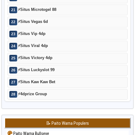
⚡
Situs Microtogel 88
21
⚡
Situs Vegas 6d
22
⚡
Situs Vip 4dp
23
⚡
Situs Viral 4dp
24
⚡
Situs Victory 4dp
25
⚡
Situs Luckyslot 99
26
⚡
Situs Kaw Kaw Bet
27
⚡
4dprize Group
28
📝 Paito Warna Populers
Paito Warna Bullseye