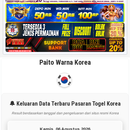
Paito Warna Korea
🔔 Keluaran Data Terbaru Pasaran Togel Korea
Result berdasarkan tanggal dan pengeluaran dari situs resmi Korea
Kamis, 06 Agustus 2026