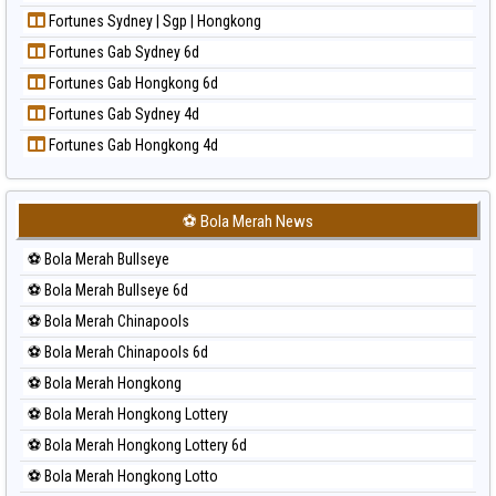
Prediksi North Carolina Day
Paito Harian Taiwan
Fortunes Sydney | Sgp | Hongkong
Prediksi Pcso
Fortunes Gab Sydney 6d
Prediksi Sao Paulo
Fortunes Gab Hongkong 6d
Prediksi Singapore
Fortunes Gab Sydney 4d
Prediksi Sydney
Fortunes Gab Hongkong 4d
Prediksi Sydney Lottery
Prediksi Sydney Lottery 6d
Prediksi Sydney Lotto
⚽ Bola Merah News
Prediksi Sydney Pools 6d
⚽ Bola Merah Bullseye
Prediksi Taipei
⚽ Bola Merah Bullseye 6d
Prediksi Taiwan
⚽ Bola Merah Chinapools
⚽ Bola Merah Chinapools 6d
⚽ Bola Merah Hongkong
⚽ Bola Merah Hongkong Lottery
⚽ Bola Merah Hongkong Lottery 6d
⚽ Bola Merah Hongkong Lotto