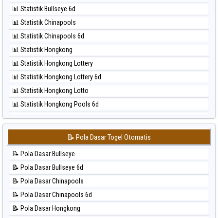
⚽ Bola Hitam Kuda Lari
⚽ Bola Merah Taipei
📊 Statistik Bullseye 6d
⚽ Bola Hitam Magnum Cambodia
⚽ Bola Merah Taiwan
📊 Statistik Chinapools
⚽ Bola Hitam Nagoya
📊 Statistik Chinapools 6d
⚽ Bola Hitam North Carolina Day
📊 Statistik Hongkong
⚽ Bola Hitam Pcso
📊 Statistik Hongkong Lottery
⚽ Bola Hitam Sao Paulo
📊 Statistik Hongkong Lottery 6d
⚽ Bola Hitam Singapore
📊 Statistik Hongkong Lotto
⚽ Bola Hitam Sydney
📊 Statistik Hongkong Pools 6d
⚽ Bola Hitam Sydney Lottery
📊 Statistik Japan
⚽ Bola Hitam Sydney Lottery 6d
📊 Statistik Japan 6d
⚽ Bola Hitam Sydney Lotto
📝 Pola Dasar Togel Otomatis
📊 Statistik Korea
⚽ Bola Hitam Sydney Pools 6d
📝 Pola Dasar Bullseye
📊 Statistik Kuda Lari
⚽ Bola Hitam Taipei
📝 Pola Dasar Bullseye 6d
📊 Statistik Magnum Cambodia
⚽ Bola Hitam Taiwan
📝 Pola Dasar Chinapools
📊 Statistik Nagoya
📝 Pola Dasar Chinapools 6d
📊 Statistik New York Midday
📝 Pola Dasar Hongkong
📊 Statistik North Carolina Day