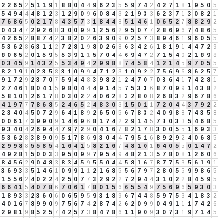
2
2
6
5
2
5
1
1
9
1
8
8
0
4
4
9
6
2
3
5
5
9
7
4
2
4
2
7
1
8
1
9
5
0
5
5
4
9
4
4
4
8
1
2
3
1
2
9
0
9
6
0
8
4
3
2
1
9
3
3
6
2
3
7
1
3
0
8
2
1
7
6
8
6
5
0
2
1
7
8
4
3
5
7
3
1
8
4
4
8
5
1
4
6
1
0
6
5
2
7
8
8
2
9
2
0
4
3
4
7
2
9
2
6
8
3
0
0
9
9
1
2
5
6
2
9
5
0
7
7
2
8
6
9
6
7
4
8
6
5
4
2
6
5
2
8
8
7
4
2
3
8
2
0
2
6
3
9
0
9
0
2
5
7
3
8
9
4
6
1
9
6
0
5
5
5
3
6
2
8
6
3
1
1
2
7
2
8
1
9
8
0
2
6
8
6
3
4
2
6
1
8
1
9
1
4
4
7
2
9
8
0
6
5
2
0
1
5
9
5
5
3
9
1
1
5
7
0
4
4
6
9
4
7
2
7
1
5
4
9
2
1
8
9
8
0
3
4
5
9
1
4
3
2
5
5
3
4
9
4
2
9
9
8
8
7
4
5
8
4
1
2
1
4
5
9
7
0
5
5
8
2
1
9
1
0
2
3
5
8
3
1
0
9
9
4
7
1
2
3
1
0
9
2
2
7
5
6
9
6
8
6
2
5
7
9
1
7
2
9
2
3
7
0
7
5
9
4
4
8
3
9
8
2
1
2
4
7
0
7
0
3
6
4
1
7
4
2
8
1
2
7
4
6
1
8
0
4
1
5
9
8
0
4
4
4
9
1
4
5
7
5
3
3
6
8
7
0
9
9
1
4
3
8
2
5
8
1
0
1
2
6
1
7
8
0
3
0
2
2
4
0
6
2
8
3
2
8
0
8
2
6
8
3
2
9
6
7
8
6
4
1
9
7
7
7
8
6
8
5
2
4
6
5
2
4
8
3
0
3
1
5
0
1
1
7
2
0
4
4
3
7
9
2
2
2
3
4
0
4
5
0
7
2
9
6
4
1
8
9
2
6
5
0
5
6
7
8
3
2
4
0
9
8
8
7
4
3
5
8
0
0
6
1
7
3
9
9
0
9
1
4
6
9
6
8
1
7
4
2
2
9
1
4
5
7
3
0
3
3
5
4
6
8
5
9
3
4
0
4
2
6
9
4
4
7
9
7
2
9
0
4
1
6
7
8
2
1
7
8
3
0
0
5
5
1
6
9
3
3
5
3
6
2
8
3
8
9
0
9
5
1
7
8
6
9
3
0
4
4
7
9
5
1
6
8
9
2
9
2
4
0
6
8
5
2
9
9
8
8
5
5
8
5
4
1
6
4
1
5
8
2
1
6
7
4
8
1
0
1
6
4
0
5
5
0
1
4
7
2
4
9
2
8
1
5
0
0
3
3
9
5
0
9
9
7
9
5
4
9
4
8
2
1
3
5
7
8
0
8
1
2
6
0
6
8
4
5
6
2
9
0
4
8
3
8
3
4
5
9
5
5
0
4
4
5
8
1
6
7
8
7
7
5
3
5
6
1
9
1
3
6
9
3
3
5
1
4
6
1
0
9
9
1
1
2
1
6
8
5
5
6
7
9
7
2
8
0
5
5
9
9
8
6
5
1
5
5
6
2
4
0
2
2
4
2
5
0
7
7
3
2
9
2
2
7
2
9
4
4
3
1
0
2
2
8
4
5
9
5
6
6
4
1
5
4
0
7
8
6
7
0
6
1
7
8
0
1
5
6
6
5
5
4
9
7
5
6
9
6
5
9
3
0
3
1
8
9
3
3
2
3
6
0
6
0
6
5
9
5
9
3
1
8
9
6
7
4
4
8
5
9
7
5
3
4
1
8
3
2
4
0
1
6
7
8
9
9
0
9
7
5
6
7
4
2
8
7
4
2
6
2
0
9
9
0
4
9
1
1
1
7
4
2
6
2
9
8
1
9
8
5
2
5
7
4
2
5
7
3
8
4
7
8
6
1
1
9
0
9
3
0
7
3
1
9
7
1
4
5