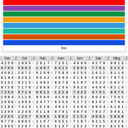
Brsh
Sen
J
Sel
J
Rab
J
Kam
J
Jum
J
Sab
J
Ming
J
4
2
5
9
5
1
9
9
5
5
2
9
1
7
8
7
2
5
1
6
4
6
9
0
9
4
3
7
9
7
9
8
1
5
6
0
7
6
5
2
5
6
0
2
2
1
4
0
7
7
6
4
1
3
4
2
9
6
2
8
7
7
6
1
7
0
1
3
2
5
4
0
9
1
1
3
8
7
2
9
0
2
8
9
8
7
5
8
4
3
6
3
5
5
1
2
6
2
3
5
8
1
1
9
1
6
1
9
4
4
8
2
0
2
2
9
6
4
2
6
4
8
9
0
9
0
1
5
4
9
3
9
8
0
8
7
9
7
5
3
5
1
0
3
3
8
2
1
5
6
1
4
8
3
2
8
0
7
9
7
6
3
9
7
7
4
5
2
2
4
5
6
3
7
1
9
7
3
8
2
3
1
7
6
4
2
8
6
9
6
7
1
0
6
6
9
9
2
0
2
4
0
9
4
4
8
3
1
0
1
7
2
5
0
5
5
7
1
4
5
0
9
1
3
4
1
2
3
4
7
7
4
2
3
5
4
7
9
1
1
9
9
7
5
3
3
9
8
4
3
2
1
1
6
7
9
5
6
0
6
4
3
0
8
8
8
2
9
2
2
9
0
2
6
8
7
5
0
3
3
2
6
9
8
8
1
9
8
0
8
2
4
7
7
5
6
2
5
6
2
5
2
7
2
9
8
3
0
2
2
4
7
9
4
4
3
1
8
4
3
7
4
2
0
2
1
5
2
8
1
4
9
2
3
5
2
6
9
0
9
9
8
0
4
4
6
1
8
1
9
1
2
0
6
6
3
2
4
8
3
9
1
1
8
9
8
7
9
1
1
4
8
7
4
2
7
8
3
7
1
0
4
6
1
7
2
3
5
5
1
1
2
0
7
7
6
4
8
5
4
1
8
8
2
1
3
1
5
2
7
4
9
8
1
9
5
8
6
8
5
9
7
7
8
6
6
8
6
3
9
2
1
0
7
7
0
0
5
1
6
7
1
8
7
6
9
2
1
5
6
4
4
2
6
8
1
9
9
5
5
3
3
9
7
7
2
9
3
0
3
5
1
0
7
7
1
5
3
2
5
7
0
0
3
3
8
3
5
8
4