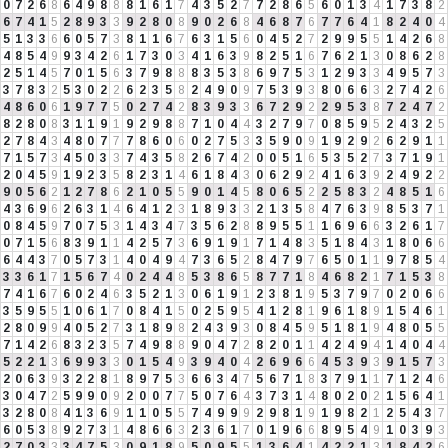
0
7
2
6
8
6
4
9
8
8
8
1
6
1
7
4
3
5
2
7
7
2
8
6
5
6
0
1
3
4
1
7
3
8
2
6
7
4
1
5
2
8
9
3
3
9
2
8
0
8
9
0
2
6
8
4
6
8
7
6
7
7
6
4
1
8
2
4
0
4
5
1
3
3
6
6
0
5
7
3
8
1
1
6
7
6
3
1
5
6
0
4
5
2
7
2
9
9
5
5
1
4
2
6
8
4
8
5
4
9
9
3
4
2
6
1
7
3
0
3
4
1
6
3
9
8
2
5
1
6
7
6
2
1
3
0
8
6
2
8
2
5
1
4
5
7
0
1
5
6
3
7
9
8
8
8
3
5
3
8
6
9
7
5
3
1
2
9
3
3
4
9
5
7
3
3
7
8
3
2
5
3
0
2
2
6
2
3
5
8
2
4
9
0
9
7
5
3
9
3
8
0
6
6
3
2
7
4
2
6
4
8
6
0
6
1
9
7
7
5
0
2
7
4
2
8
3
9
3
3
6
7
2
9
2
2
9
5
3
8
7
2
4
7
2
8
2
8
0
8
3
1
1
9
1
9
2
9
8
8
7
1
0
4
4
3
2
7
9
7
0
8
5
9
5
2
4
3
2
5
2
7
8
4
3
4
8
0
7
7
7
8
6
0
6
0
2
7
5
3
3
5
9
0
9
1
9
2
9
2
6
2
9
1
1
7
1
5
7
3
4
5
0
3
3
7
4
3
5
8
2
6
7
4
2
0
0
5
1
6
5
3
5
2
7
3
7
1
9
1
2
0
4
5
9
1
9
2
3
5
8
2
3
1
4
6
1
8
4
3
0
6
2
9
2
4
1
6
3
9
2
4
9
2
2
9
0
5
6
2
1
2
7
8
6
2
1
0
5
5
9
0
1
4
5
8
0
6
5
2
2
5
8
3
2
4
8
5
1
6
4
3
6
9
6
2
6
3
1
4
6
4
1
2
3
1
8
9
3
3
2
1
3
5
8
4
7
6
3
9
8
5
3
7
1
0
8
4
5
9
7
0
7
5
3
1
4
3
4
7
3
5
6
2
8
8
9
5
5
1
1
6
9
6
6
3
2
6
1
7
0
7
1
5
6
8
3
9
1
1
4
2
5
7
3
6
9
1
9
1
7
1
4
8
3
5
1
8
4
3
1
8
0
6
6
6
4
4
3
7
0
5
7
3
1
4
0
4
9
4
7
3
6
5
2
8
4
7
9
7
6
5
0
1
1
9
7
8
5
4
3
3
6
1
7
1
5
6
7
4
0
2
4
4
8
5
3
8
6
5
8
7
7
1
8
4
6
8
2
1
7
1
5
3
8
7
4
1
6
7
6
0
2
4
6
3
5
2
1
3
0
6
1
9
1
2
3
8
1
9
5
3
7
9
7
0
2
0
6
6
3
5
9
5
5
1
0
6
1
7
0
8
4
1
5
0
2
5
9
5
4
1
2
8
1
9
6
1
8
9
1
5
4
6
1
2
8
0
9
9
4
0
5
2
7
3
1
8
9
8
2
4
3
9
3
0
8
4
5
9
5
1
8
1
9
4
8
0
5
5
7
1
4
2
6
8
3
2
3
5
7
4
9
8
8
9
0
4
7
2
8
2
0
1
1
4
2
4
9
4
1
4
0
4
4
5
2
2
1
3
6
9
9
3
3
0
1
5
4
9
3
9
4
0
4
2
6
9
6
6
4
5
3
9
3
9
1
5
7
3
2
0
6
3
9
3
2
2
8
1
8
9
7
5
3
6
6
3
4
7
5
6
7
1
8
3
7
9
1
1
7
1
2
4
6
3
0
4
7
2
5
9
9
0
9
2
0
0
7
7
5
0
7
6
4
3
7
3
1
4
8
0
2
0
2
1
5
6
4
1
3
2
8
0
8
4
1
3
6
9
1
1
0
5
5
7
4
9
9
9
2
9
8
1
9
1
9
8
2
1
2
5
4
3
7
6
0
5
3
8
9
2
7
3
1
4
8
6
6
3
2
3
6
1
7
0
1
9
6
6
8
9
5
4
9
1
0
3
9
3
2
7
0
3
3
3
4
7
5
3
0
9
1
8
9
5
0
9
5
5
1
3
6
4
1
4
2
2
1
3
1
8
4
2
6