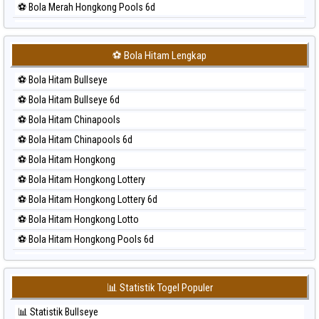
⚽ Bola Merah Hongkong Pools 6d
⚽ Bola Merah Japan
⚽ Bola Merah Japan 6d
⚽ Bola Hitam Lengkap
⚽ Bola Merah Korea
⚽ Bola Hitam Bullseye
⚽ Bola Merah Kuda Lari
⚽ Bola Hitam Bullseye 6d
⚽ Bola Merah Magnum Cambodia
⚽ Bola Hitam Chinapools
⚽ Bola Merah Nagoya
⚽ Bola Hitam Chinapools 6d
⚽ Bola Merah North Carolina Day
⚽ Bola Hitam Hongkong
⚽ Bola Merah Pcso
⚽ Bola Hitam Hongkong Lottery
⚽ Bola Merah Sao Paulo
⚽ Bola Hitam Hongkong Lottery 6d
⚽ Bola Merah Singapore
⚽ Bola Hitam Hongkong Lotto
⚽ Bola Merah Sydney
⚽ Bola Hitam Hongkong Pools 6d
⚽ Bola Merah Sydney Lottery
⚽ Bola Hitam Japan
⚽ Bola Merah Sydney Lottery 6d
⚽ Bola Hitam Japan 6d
⚽ Bola Merah Sydney Lotto
📊 Statistik Togel Populer
⚽ Bola Hitam Korea
⚽ Bola Merah Sydney Pools 6d
📊 Statistik Bullseye