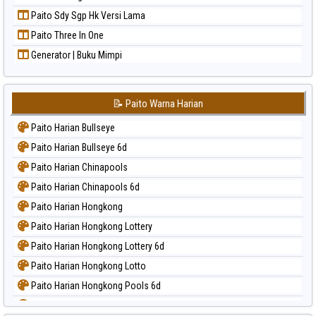
Paito Sdy Sgp Hk Versi Lama
Paito Three In One
Generator | Buku Mimpi
📝 Paito Warna Harian
Paito Harian Bullseye
Paito Harian Bullseye 6d
Paito Harian Chinapools
Paito Harian Chinapools 6d
Paito Harian Hongkong
Paito Harian Hongkong Lottery
Paito Harian Hongkong Lottery 6d
Paito Harian Hongkong Lotto
Paito Harian Hongkong Pools 6d
Paito Harian Japan