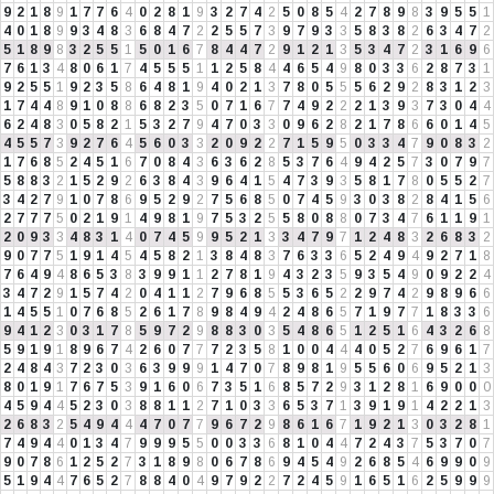
9
2
1
8
9
1
7
7
6
4
0
2
8
1
9
3
2
7
4
2
5
0
8
5
4
2
7
8
9
8
3
9
5
5
1
4
0
1
8
9
9
3
4
8
3
6
8
4
7
2
2
5
5
7
3
9
7
9
3
3
5
8
3
8
2
6
3
4
7
2
5
1
8
9
8
3
2
5
5
1
5
0
1
6
7
8
4
4
7
2
9
1
2
1
3
5
3
4
7
2
3
1
6
9
6
7
6
1
3
4
8
0
6
1
7
4
5
5
5
1
1
2
5
8
4
4
6
5
4
9
8
0
3
3
6
2
8
7
3
1
9
2
5
5
1
9
2
3
5
8
6
4
8
1
9
4
0
2
1
3
7
8
0
5
5
5
6
2
9
2
8
3
1
2
3
1
7
4
4
8
9
1
0
8
8
6
8
2
3
5
0
7
1
6
7
7
4
9
2
2
2
1
3
9
3
7
3
0
4
4
6
2
4
8
3
0
5
8
2
1
5
3
2
7
9
4
7
0
3
3
0
9
6
2
8
2
1
7
8
6
6
0
1
4
5
4
5
5
7
3
9
2
7
6
4
5
6
0
3
3
2
0
9
2
2
7
1
5
9
5
0
3
3
4
7
9
0
8
3
2
1
7
6
8
5
2
4
5
1
6
7
0
8
4
3
6
3
6
2
8
5
3
7
6
4
9
4
2
5
7
3
0
7
9
7
5
8
8
3
2
1
5
2
9
2
6
3
8
4
3
9
6
4
1
5
4
7
3
9
3
5
8
1
7
8
0
5
5
2
7
3
4
2
7
9
1
0
7
8
6
9
5
2
9
2
7
5
6
8
5
0
7
4
5
9
3
0
3
8
2
8
4
1
5
6
2
7
7
7
5
0
2
1
9
1
4
9
8
1
9
7
5
3
2
5
5
8
0
8
8
0
7
3
4
7
6
1
1
9
1
2
0
9
3
3
4
8
3
1
4
0
7
4
5
9
9
5
2
1
3
3
4
7
9
7
1
2
4
8
3
2
6
8
3
2
9
0
7
7
5
1
9
1
4
5
4
5
8
2
1
3
8
4
8
3
7
6
3
3
6
5
2
4
9
4
9
2
7
1
8
7
6
4
9
4
8
6
5
3
8
3
9
9
1
1
2
7
8
1
9
4
3
2
3
5
9
3
5
4
9
0
9
2
2
4
3
4
7
2
9
1
5
7
4
2
0
4
1
1
2
7
9
6
8
5
5
3
6
5
2
2
9
7
4
2
9
8
9
6
6
1
4
5
5
1
0
7
6
8
5
2
6
1
7
8
9
8
4
9
4
2
4
8
6
5
7
1
9
7
7
1
8
3
3
6
9
4
1
2
3
0
3
1
7
8
5
9
7
2
9
8
8
3
0
3
5
4
8
6
5
1
2
5
1
6
4
3
2
6
8
5
9
1
9
1
8
9
6
7
4
2
6
0
7
7
7
2
3
5
8
1
0
0
4
4
4
0
5
2
7
6
9
6
1
7
2
4
8
4
3
7
2
3
0
3
6
3
9
9
9
1
4
7
0
7
8
9
8
1
9
5
5
6
0
6
9
5
2
1
3
8
0
1
9
1
7
6
7
5
3
9
1
6
0
6
7
3
5
1
6
8
5
7
2
9
3
1
2
8
1
6
9
0
0
0
4
5
9
4
4
5
2
3
0
3
8
8
1
1
2
7
1
0
3
3
6
5
3
7
1
3
9
1
9
1
4
2
2
1
3
2
6
8
3
2
5
4
9
4
4
4
7
0
7
7
9
6
7
2
9
8
6
1
6
7
1
9
2
1
3
0
3
2
8
1
7
4
9
4
4
0
1
3
4
7
9
9
9
5
5
0
0
3
3
6
8
1
0
4
4
7
2
4
3
7
5
3
7
0
7
9
0
7
8
6
1
2
5
2
7
3
1
8
9
8
0
6
7
8
6
9
4
5
4
9
2
6
8
5
4
6
9
9
0
9
5
1
9
4
4
7
6
5
2
7
8
8
4
0
4
9
7
9
2
2
7
2
4
5
9
1
6
5
1
6
2
5
9
9
9