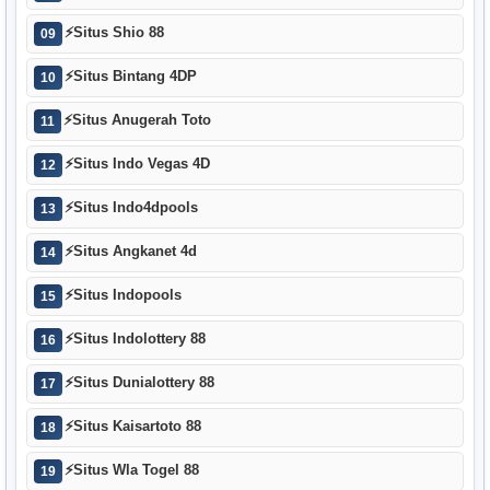
⚡
Situs Shio 88
09
⚡
Situs Bintang 4DP
10
⚡
Situs Anugerah Toto
11
⚡
Situs Indo Vegas 4D
12
⚡
Situs Indo4dpools
13
⚡
Situs Angkanet 4d
14
⚡
Situs Indopools
15
⚡
Situs Indolottery 88
16
⚡
Situs Dunialottery 88
17
⚡
Situs Kaisartoto 88
18
⚡
Situs Wla Togel 88
19