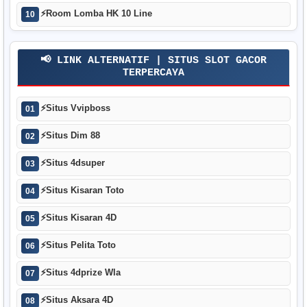
⚡
Room Lomba HK 10 Line
10
📢 LINK ALTERNATIF | SITUS SLOT GACOR
TERPERCAYA
⚡
Situs Vvipboss
01
⚡
Situs Dim 88
02
⚡
Situs 4dsuper
03
⚡
Situs Kisaran Toto
04
⚡
Situs Kisaran 4D
05
⚡
Situs Pelita Toto
06
⚡
Situs 4dprize Wla
07
⚡
Situs Aksara 4D
08