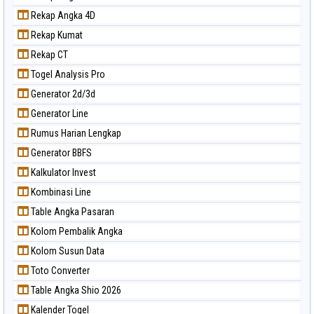
Rekap Angka 4D
Rekap Kumat
Rekap CT
Togel Analysis Pro
Generator 2d/3d
Generator Line
Rumus Harian Lengkap
Generator BBFS
Kalkulator Invest
Kombinasi Line
Table Angka Pasaran
Kolom Pembalik Angka
Kolom Susun Data
Toto Converter
Table Angka Shio 2026
Kalender Togel