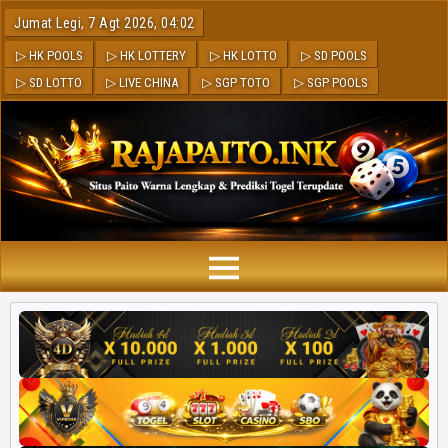
Jumat Legi, 7 Agt 2026, 04:02
▷ HK POOLS
▷ HK LOTTERY
▷ HK LOTTO
▷ SD POOLS
▷ SD LOTTO
▷ LIVE CHINA
▷ SGP TOTO
▷ SGP POOLS