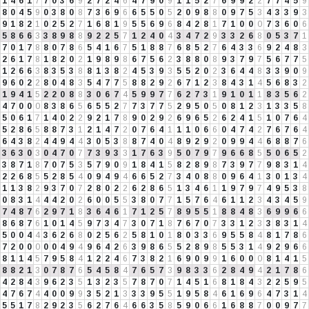
1
4
6
1
7
7
0
3
6
9
2
7
2
4
6
4
7
9
0
9
1
1
5
2
7
6
9
9
2
2
7
7
4
5
9
8
0
4
5
9
0
3
8
0
8
7
3
6
9
6
6
5
5
0
5
2
0
9
8
8
0
9
7
5
3
4
3
3
9
3
9
1
8
2
1
0
2
5
2
7
1
6
8
1
9
5
5
6
9
6
8
4
2
8
1
7
1
0
0
0
7
3
6
0
6
5
8
6
6
3
3
8
9
8
8
9
2
2
5
7
1
2
4
0
4
3
4
7
2
9
3
3
2
6
8
0
5
3
7
1
7
0
1
7
8
8
0
7
8
6
5
4
1
6
7
5
1
8
8
7
6
8
5
2
7
6
4
3
3
6
9
2
4
8
3
2
6
1
7
8
1
8
2
0
2
1
9
8
9
8
6
7
5
6
2
3
8
8
0
8
9
3
7
9
7
5
6
7
7
5
1
2
6
6
3
8
3
5
3
8
8
1
3
8
2
4
5
3
9
3
5
5
2
0
2
3
6
4
4
8
3
3
9
0
9
9
6
0
2
2
8
0
4
8
3
5
4
7
7
5
8
8
2
9
2
6
7
1
2
3
8
4
3
1
4
5
6
8
3
2
1
9
4
1
5
2
2
0
8
8
3
0
6
7
4
5
9
9
7
7
6
2
7
3
1
9
1
0
1
1
8
3
5
6
2
4
7
0
0
0
8
3
8
6
5
6
5
5
2
7
7
3
7
7
5
2
9
5
0
5
0
8
1
2
3
1
3
3
5
8
5
0
6
1
7
1
4
0
2
2
9
2
1
7
8
9
0
2
9
2
6
9
6
5
2
6
2
4
1
5
1
0
7
6
4
5
2
8
6
5
8
8
7
3
1
2
1
4
7
2
0
7
6
4
1
1
1
0
6
6
0
4
7
4
2
7
6
7
6
4
6
4
3
8
2
4
4
9
4
4
3
0
5
3
8
8
7
4
0
4
8
9
2
9
2
0
9
9
4
4
6
8
8
7
6
3
6
3
0
3
0
4
7
0
7
7
3
9
3
3
1
7
6
3
9
5
0
7
9
7
9
6
6
8
5
5
0
6
5
2
3
8
7
1
8
7
0
7
5
3
5
7
9
0
9
1
8
4
1
5
8
2
8
9
8
7
3
9
7
7
9
8
3
1
4
2
2
6
8
5
5
2
8
5
4
0
9
4
9
4
6
6
5
2
7
3
4
0
8
8
0
9
6
4
1
3
0
1
3
4
1
1
3
8
2
9
3
7
0
7
2
8
0
2
2
6
2
8
6
5
1
3
4
6
1
1
9
7
9
7
4
9
5
3
8
0
8
3
1
4
4
4
2
0
2
6
0
0
5
5
3
8
0
7
7
1
5
7
6
4
6
1
1
2
3
4
3
4
5
9
7
4
8
7
6
2
9
7
1
8
3
6
4
6
1
7
1
2
5
7
8
9
5
5
1
8
8
4
8
3
6
9
9
6
6
8
6
8
7
6
1
0
1
4
5
9
7
3
4
7
3
0
7
1
8
7
6
7
0
7
3
3
1
2
3
3
8
3
1
4
5
0
0
4
4
3
6
2
6
8
0
2
5
6
2
5
8
1
0
1
8
0
3
3
6
9
5
5
8
4
8
1
7
8
6
7
2
0
0
0
0
0
4
9
4
9
6
4
2
6
3
9
8
6
5
5
2
8
9
8
5
5
3
1
4
9
2
9
6
6
8
1
1
4
5
7
9
5
8
4
1
2
2
4
6
7
3
8
2
1
6
9
0
9
9
1
6
0
0
0
8
1
4
1
5
8
8
2
1
3
0
7
8
7
6
5
4
5
8
4
7
6
5
7
3
9
8
3
3
6
2
8
4
9
4
2
1
7
8
6
4
2
8
4
3
9
6
2
3
5
1
3
2
3
5
7
8
7
0
7
1
4
5
1
6
8
1
8
4
3
2
2
5
9
5
4
7
6
7
4
4
0
0
9
9
3
5
2
1
3
3
3
9
5
5
1
9
5
8
4
6
1
6
9
6
4
7
3
1
4
5
5
1
7
8
2
9
2
3
5
6
2
7
6
4
6
6
3
5
8
5
9
0
6
6
1
6
8
8
7
0
0
9
7
7