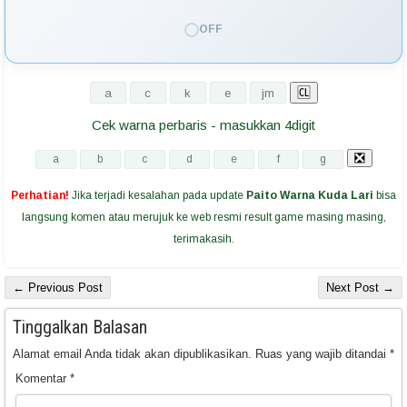
OFF
Cek warna perbaris - masukkan 4digit
Perhatian!
Jika terjadi kesalahan pada update
Paito Warna Kuda Lari
bisa
langsung komen atau merujuk ke web resmi result game masing masing,
terimakasih.
← Previous Post
Next Post →
Tinggalkan Balasan
Alamat email Anda tidak akan dipublikasikan.
Ruas yang wajib ditandai
*
Komentar
*