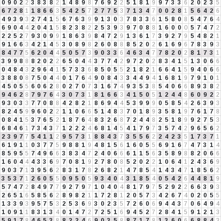
0
9
0
2
2
3
8
3
8
2
1
4
8
9
8
7
6
9
2
2
5
1
8
1
9
9
7
3
3
6
2
0
2
3
5
6
7
2
8
1
1
8
6
6
3
5
4
2
5
7
2
7
7
5
3
7
1
3
4
7
0
0
2
8
1
5
6
4
2
6
4
9
3
9
3
2
7
4
1
5
6
7
6
3
9
9
1
3
0
3
7
8
3
3
6
1
5
8
0
8
5
4
7
6
4
6
9
0
4
4
2
0
4
1
5
8
2
3
8
2
2
5
3
9
3
9
7
0
8
8
1
6
0
0
0
5
7
4
7
2
2
2
5
2
7
9
3
0
9
9
1
8
6
3
9
8
4
7
2
9
1
3
6
1
7
3
9
2
7
9
5
4
8
2
1
9
1
6
6
3
4
2
1
4
5
3
0
8
9
8
2
6
0
8
8
8
5
2
0
2
6
1
6
9
6
7
8
3
9
3
8
4
7
7
5
6
2
0
4
4
5
0
5
7
3
9
0
3
3
6
4
6
3
4
7
7
8
2
0
2
8
1
7
3
1
3
9
9
8
8
8
2
0
2
2
6
5
0
4
4
3
7
7
4
2
9
7
2
0
2
8
3
4
1
5
1
3
0
6
6
0
4
8
4
3
2
9
6
4
1
5
7
3
3
6
8
5
0
5
5
2
1
8
2
1
6
6
4
1
5
9
4
0
6
6
3
8
8
0
8
7
5
0
4
4
0
1
7
6
4
9
0
8
4
3
3
4
4
9
4
1
6
8
1
9
7
9
1
0
1
4
5
0
5
5
6
0
6
2
8
0
2
7
0
7
3
1
6
7
4
9
3
5
3
8
5
4
0
6
6
8
9
3
8
2
9
4
6
2
8
7
9
7
6
4
3
0
7
3
1
8
1
6
6
3
4
1
5
0
5
1
2
4
4
8
6
0
9
2
2
9
3
0
3
3
7
7
0
8
8
4
2
8
2
1
8
6
9
4
4
5
3
9
9
9
0
5
8
5
4
2
6
3
9
3
8
2
4
5
9
9
6
0
2
2
1
1
0
6
6
5
1
4
8
3
7
0
1
8
9
3
5
8
1
9
7
6
1
7
8
0
8
4
1
5
3
7
6
5
2
1
8
7
6
4
8
3
2
6
8
7
2
4
4
8
2
5
1
8
9
9
2
7
5
3
6
8
4
6
1
7
3
4
3
7
1
2
2
2
4
6
8
1
4
5
4
1
7
9
7
3
5
7
4
2
9
6
5
6
2
2
3
9
7
7
5
4
1
1
2
9
5
7
3
1
8
8
4
3
7
3
5
5
6
2
2
4
2
3
5
1
7
3
7
1
6
1
9
1
1
0
3
7
7
5
9
8
8
1
9
4
8
1
5
6
1
6
0
5
5
6
9
1
6
7
4
7
3
1
4
8
5
9
5
5
7
4
9
6
6
3
8
3
4
7
2
4
0
6
6
6
1
1
5
6
3
5
8
9
8
8
2
0
6
6
1
6
0
4
4
4
3
3
6
9
7
0
8
1
9
2
7
8
0
8
5
2
0
2
2
1
0
6
4
1
2
4
3
6
9
9
0
3
7
1
3
9
5
6
2
8
3
1
7
8
2
6
8
2
1
4
7
8
5
4
1
4
3
4
7
1
8
5
6
2
3
5
3
7
1
2
6
0
5
5
0
9
5
0
5
9
3
4
0
4
3
1
8
5
4
0
5
4
2
6
4
4
8
1
9
5
7
4
7
2
8
4
9
7
7
9
2
7
9
7
1
0
4
0
4
8
1
7
9
7
5
2
9
2
2
6
6
3
9
3
2
6
5
1
6
5
8
5
6
2
8
9
8
2
1
1
7
2
8
1
2
0
5
7
3
4
2
6
7
4
0
2
0
5
5
1
3
3
9
3
9
5
7
5
3
2
5
3
6
9
3
0
2
3
5
7
2
6
0
6
9
4
4
3
7
0
6
4
9
4
1
0
9
1
1
8
3
1
3
4
0
1
4
7
2
7
2
5
1
6
9
4
5
2
7
2
8
4
1
5
9
1
2
1
3
5
9
1
7
8
4
6
5
3
8
8
2
2
4
6
9
0
3
5
8
8
7
1
7
8
1
3
6
0
6
6
8
8
4
3