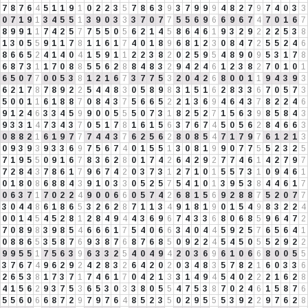
7
8
7
6
4
5
1
1
9
1
0
2
2
3
5
7
8
6
3
9
3
7
9
9
9
4
8
2
7
9
7
4
0
3
3
0
7
1
9
1
3
4
5
5
1
3
9
0
3
3
3
7
0
7
7
5
5
6
9
6
6
9
6
7
4
7
0
1
6
7
8
9
9
1
1
7
4
2
5
7
7
5
5
0
5
6
2
1
4
5
8
6
4
6
1
9
3
2
9
2
2
2
5
3
8
1
3
0
5
5
9
1
1
7
8
1
1
6
1
7
4
0
1
8
9
6
8
1
2
3
0
8
4
7
2
5
5
2
4
6
8
6
6
5
2
4
1
4
0
4
1
5
9
1
1
2
2
3
8
2
0
2
5
9
5
4
8
9
0
9
5
3
1
7
8
6
8
7
3
1
1
7
0
8
8
5
5
6
2
8
8
4
8
3
2
9
4
2
4
6
1
2
3
8
2
7
0
1
0
1
6
5
0
7
7
0
0
5
3
8
1
2
1
6
7
3
7
7
5
3
2
0
4
2
6
8
0
0
1
1
9
4
3
9
3
6
2
1
7
8
7
8
9
2
2
5
4
4
8
3
0
5
8
9
8
3
1
5
1
6
2
8
3
3
6
7
0
5
7
3
5
0
0
1
1
6
1
8
8
7
0
8
4
3
7
5
6
6
5
2
2
1
3
6
9
4
6
4
3
7
8
2
2
4
6
9
1
2
4
6
3
3
4
5
9
9
0
0
5
5
5
0
7
3
1
8
2
5
2
7
1
5
6
3
9
8
5
8
4
3
9
3
3
1
4
7
3
4
3
7
0
5
1
7
8
1
6
1
5
6
3
7
6
7
4
5
0
5
6
2
8
4
6
6
3
0
8
8
2
1
6
1
9
7
7
7
4
4
3
7
6
2
5
6
2
8
0
8
5
4
7
1
7
9
7
6
1
2
1
3
0
9
3
9
3
9
3
3
6
9
7
5
6
7
4
0
1
5
5
1
3
0
8
1
9
9
0
7
7
5
5
2
3
2
5
7
1
9
5
5
0
9
1
6
7
8
3
6
2
8
0
1
7
4
2
6
4
2
9
2
7
7
4
6
1
4
2
7
9
7
7
2
8
4
3
7
8
6
1
7
9
6
7
4
2
0
3
7
3
1
2
7
1
0
1
5
5
7
3
1
0
9
4
6
1
0
1
8
0
8
6
8
8
4
3
9
1
0
3
3
0
5
2
5
7
5
4
1
0
1
3
9
5
3
8
4
4
6
1
7
0
6
3
7
1
7
0
2
2
4
9
0
0
6
6
0
5
7
4
2
6
8
1
5
6
9
2
8
8
7
5
2
0
7
7
3
0
4
4
8
6
1
8
6
5
3
2
6
2
8
7
1
1
3
4
9
1
8
1
9
0
1
5
4
9
8
3
2
2
4
0
0
1
4
5
4
5
2
8
1
2
8
4
9
4
4
3
6
9
6
7
4
3
3
6
8
0
6
8
5
9
6
4
7
2
7
0
8
9
8
3
9
8
5
4
6
6
6
1
7
5
4
0
6
6
3
4
0
4
4
5
9
2
5
7
6
5
6
4
1
0
8
8
6
5
3
5
8
7
6
9
3
8
7
6
8
7
6
8
5
0
9
2
2
4
5
4
5
0
5
5
2
9
2
2
9
9
5
5
1
7
5
6
3
9
6
3
3
2
5
4
0
4
9
4
2
0
3
6
9
6
1
0
6
6
8
0
0
5
5
3
7
6
7
4
9
6
2
9
2
4
2
8
3
2
6
4
2
0
2
0
3
4
8
3
5
7
8
2
1
6
0
3
3
6
2
6
5
3
8
1
7
3
7
1
7
4
6
1
7
0
4
2
1
3
3
1
4
9
4
5
4
0
2
2
2
1
6
2
8
4
1
5
6
2
9
3
7
5
3
6
5
3
0
3
3
8
0
5
5
4
7
5
3
8
7
0
2
4
6
1
5
8
7
6
5
5
6
0
6
6
8
7
2
9
7
9
7
6
4
8
5
2
3
5
0
2
9
5
5
5
3
9
2
2
9
7
6
2
8