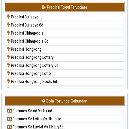
Paito Harian Japan 6d
📝 Prediksi Togel Terupdate
Paito Harian Korea
Prediksi Bullseye
Paito Harian Kuda Lari
Prediksi Bullseye 6d
Paito Harian Magnum Cambodia
Prediksi Chinapools
Paito Harian Nagoya
Prediksi Chinapools 6d
Paito Harian New York Midday
Prediksi Hongkong
Paito Harian North Carolina Day
Prediksi Hongkong Lottery
Paito Harian Pcso
Prediksi Hongkong Lottery 6d
Paito Harian Pennsylvania Day
Prediksi Hongkong Lotto
Paito Harian Sao Paulo
Prediksi Hongkong Pools 6d
Paito Harian Singapore
Prediksi Japan
Paito Harian Sydney
Prediksi Japan 6d
Paito Harian Sydney Lottery
⚽ Bola Fortunes Gabungan
Prediksi Korea
Paito Harian Sydney Lottery 6d
Fortunes Sd 6d Vs Hk 6d
Prediksi Kuda Lari
Paito Harian Sydney Lotto
Fortunes Sd Lotto Vs Hk Lotto
Prediksi Magnum Cambodia
Paito Harian Sydney Pools 6d
Fortunes Sd Ltry6d Vs Hk Ltry6d