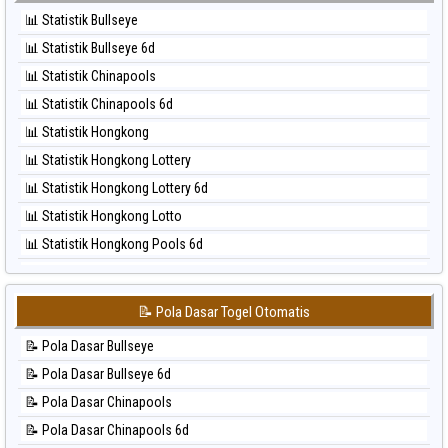
⚽ Bola Hitam Korea
⚽ Bola Merah Sydney Pools 6d
📊 Statistik Bullseye
⚽ Bola Hitam Kuda Lari
⚽ Bola Merah Taipei
📊 Statistik Bullseye 6d
⚽ Bola Hitam Magnum Cambodia
⚽ Bola Merah Taiwan
📊 Statistik Chinapools
⚽ Bola Hitam Nagoya
📊 Statistik Chinapools 6d
⚽ Bola Hitam North Carolina Day
📊 Statistik Hongkong
⚽ Bola Hitam Pcso
📊 Statistik Hongkong Lottery
⚽ Bola Hitam Sao Paulo
📊 Statistik Hongkong Lottery 6d
⚽ Bola Hitam Singapore
📊 Statistik Hongkong Lotto
⚽ Bola Hitam Sydney
📊 Statistik Hongkong Pools 6d
⚽ Bola Hitam Sydney Lottery
📊 Statistik Japan
⚽ Bola Hitam Sydney Lottery 6d
📊 Statistik Japan 6d
⚽ Bola Hitam Sydney Lotto
📝 Pola Dasar Togel Otomatis
📊 Statistik Korea
⚽ Bola Hitam Sydney Pools 6d
📝 Pola Dasar Bullseye
📊 Statistik Kuda Lari
⚽ Bola Hitam Taipei
📝 Pola Dasar Bullseye 6d
📊 Statistik Magnum Cambodia
⚽ Bola Hitam Taiwan
📝 Pola Dasar Chinapools
📊 Statistik Nagoya
📝 Pola Dasar Chinapools 6d
📊 Statistik New York Midday