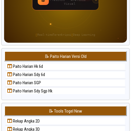
Visual
Paito Warna North Carolina Day
Paito Warna Pcso
Paito Warna Pennsylvania Day
Paito Warna Sao Paulo
Real-time
Terenkripsi
Deep Learning
Paito Warna Singapore
Paito Warna Sydney
📝 Paito Harian Versi Old
Paito Warna Sydney Lottery
Paito Warna Sydney Lottery 6d
Paito Harian Hk 6d
Paito Warna Sydney Lotto
Paito Harian Sdy 6d
Paito Warna Sydney Pools 6d
Paito Harian SGP
Paito Warna Taipei
Paito Harian Sdy Sgp Hk
Paito Warna Taiwan
📝 Tools Togel New
Rekap Angka 2D
Rekap Angka 3D