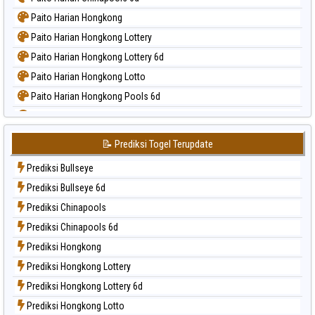
Paito Harian Hongkong
Paito Harian Hongkong Lottery
Paito Harian Hongkong Lottery 6d
Paito Harian Hongkong Lotto
Paito Harian Hongkong Pools 6d
Paito Harian Japan
Paito Harian Japan 6d
📝 Prediksi Togel Terupdate
Paito Harian Korea
Prediksi Bullseye
Paito Harian Kuda Lari
Prediksi Bullseye 6d
Paito Harian Magnum Cambodia
Prediksi Chinapools
Paito Harian Nagoya
Prediksi Chinapools 6d
Paito Harian New York Midday
Prediksi Hongkong
Paito Harian North Carolina Day
Prediksi Hongkong Lottery
Paito Harian Pcso
Prediksi Hongkong Lottery 6d
Paito Harian Pennsylvania Day
Prediksi Hongkong Lotto
Paito Harian Sao Paulo