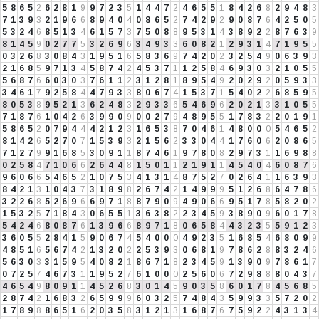
5
8
6
5
2
6
2
8
1
9
9
7
2
3
5
1
4
4
7
2
4
6
5
5
1
8
4
2
6
8
2
9
4
8
3
7
1
3
9
3
2
1
9
6
6
8
9
4
0
4
0
8
6
5
2
7
4
2
9
2
9
0
8
7
6
4
2
5
0
5
5
3
2
4
6
8
5
1
3
4
6
1
5
7
3
7
5
0
8
8
9
5
3
1
4
3
8
9
2
2
8
7
6
3
9
8
1
4
5
9
0
2
7
7
5
3
2
6
9
6
3
4
9
3
3
6
0
8
2
1
2
9
3
1
4
7
1
9
5
5
0
3
2
6
8
3
0
8
4
3
1
9
5
1
6
5
8
3
6
9
7
4
2
0
2
3
2
5
4
9
0
6
3
9
3
2
1
6
8
5
9
7
1
3
4
5
8
7
4
2
4
5
3
7
1
1
2
5
8
4
6
9
3
0
3
2
1
0
5
5
5
6
8
7
6
6
0
3
0
3
7
6
1
1
2
3
1
2
8
1
8
9
5
4
9
2
0
2
9
2
0
5
9
3
3
3
4
6
1
7
9
2
5
8
4
4
7
9
3
3
8
0
6
7
4
1
5
3
7
1
5
4
0
2
2
6
8
5
9
5
8
0
5
3
8
9
5
2
1
3
6
2
4
8
3
2
9
3
3
6
5
4
6
9
6
2
0
2
1
3
3
1
0
5
5
7
1
8
7
6
1
0
4
2
6
3
9
9
0
9
0
0
2
7
9
4
8
9
5
5
1
7
8
3
2
2
0
1
9
1
5
8
6
5
2
0
7
9
4
4
4
2
1
2
3
1
6
5
3
8
7
0
4
6
1
4
8
0
0
0
5
4
6
5
2
8
1
4
2
6
5
2
7
0
7
1
5
3
9
3
2
1
5
6
2
3
3
0
4
4
1
7
6
0
6
2
0
8
6
5
7
1
2
7
9
9
1
6
8
5
3
0
9
1
1
8
7
4
6
1
9
7
8
0
8
2
9
7
3
1
1
6
9
8
8
0
2
5
8
4
7
1
0
6
6
2
6
4
4
8
1
5
0
1
1
2
1
9
1
1
4
5
4
0
4
6
0
8
7
6
9
6
0
6
6
5
4
6
5
2
1
0
7
5
3
4
1
3
1
4
8
7
5
2
7
0
2
6
4
1
1
6
3
9
3
8
4
2
1
3
1
0
4
3
7
3
1
8
9
8
2
6
7
4
2
1
4
9
9
9
5
1
2
6
8
6
4
7
8
6
3
2
2
6
8
5
2
6
9
6
6
9
7
1
8
8
7
9
0
9
4
9
0
6
6
9
5
1
7
8
5
8
2
0
2
1
5
3
2
5
7
1
8
4
3
0
6
5
5
1
3
6
3
8
2
2
3
4
5
9
3
8
9
0
9
6
0
1
7
8
5
4
2
4
6
8
0
8
7
6
1
3
9
6
6
8
9
7
1
8
0
6
5
8
4
4
3
2
3
5
5
9
1
2
3
3
6
0
5
5
2
8
4
1
5
9
0
6
7
4
5
4
0
0
0
4
9
2
3
5
1
6
8
5
4
6
8
0
9
9
4
8
5
1
6
5
6
7
4
2
1
3
2
0
2
2
5
3
9
3
0
6
8
1
9
7
8
6
2
8
8
3
2
4
6
5
6
3
0
3
3
1
5
9
5
4
0
8
2
1
8
6
7
1
8
2
3
4
5
9
1
3
9
0
9
7
8
6
1
7
0
7
2
5
7
4
6
7
3
1
1
9
5
2
7
6
1
0
0
0
2
5
6
0
6
7
2
9
8
8
8
0
4
3
7
4
6
5
4
9
8
0
9
1
1
4
5
2
6
8
3
0
1
4
5
9
0
3
5
8
6
0
1
7
8
4
5
6
8
5
2
8
7
4
2
1
6
8
3
2
6
5
9
9
9
6
0
3
2
5
7
4
8
4
3
5
9
9
3
3
5
7
2
0
2
1
7
8
9
8
8
6
5
1
6
2
0
3
5
8
3
1
2
1
3
1
6
8
7
6
7
5
9
2
2
4
3
1
3
4