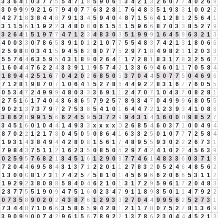
3
3
6
4
1
0
3
7
7
5
5
4
7
1
8
5
9
0
6
6
3
4
2
1
3
2
6
0
7
7
4
0
2
6
8
3
0
9
9
9
9
2
1
6
7
9
4
0
7
7
6
3
2
8
1
7
6
4
8
3
5
1
9
3
3
1
0
0
2
2
4
2
7
1
8
3
8
4
4
8
7
9
1
3
4
5
9
4
0
4
8
7
1
5
6
4
1
2
8
1
2
5
6
4
1
3
1
1
5
6
1
1
9
2
2
3
4
8
0
8
0
6
1
5
6
1
5
9
6
6
8
7
0
3
3
8
5
2
7
9
3
2
6
4
1
5
1
9
7
7
4
7
1
2
3
4
8
3
0
3
5
1
9
9
9
1
6
4
5
9
6
3
2
1
3
4
0
0
3
3
0
7
8
6
5
3
9
1
0
1
2
1
0
7
7
5
5
4
8
3
7
4
2
1
3
1
8
0
6
6
2
5
9
8
8
0
3
4
1
5
9
4
5
6
2
8
0
7
7
5
2
9
7
1
8
4
9
8
2
1
1
2
0
3
3
5
5
7
6
4
6
3
5
9
5
4
3
1
8
9
0
2
6
4
1
1
7
2
8
1
8
3
1
7
8
3
2
5
6
2
1
6
0
4
4
7
6
2
2
4
3
3
9
1
1
9
5
7
4
2
1
3
3
6
9
4
6
0
1
1
7
0
5
8
4
1
8
9
4
4
2
5
1
6
7
0
4
2
0
2
6
8
5
0
5
3
7
0
4
4
5
0
7
7
5
0
4
6
9
6
7
1
2
8
1
9
8
7
0
7
1
0
6
4
1
5
2
7
8
6
4
4
9
2
2
8
3
1
6
7
7
6
0
5
5
0
5
3
4
7
2
4
9
9
9
4
8
0
3
3
3
6
9
1
1
2
4
7
0
7
1
0
4
3
7
0
8
2
8
1
2
7
5
1
6
1
7
4
0
4
3
6
8
6
5
7
9
2
5
7
8
9
3
4
7
0
4
9
9
9
6
8
0
5
5
9
0
2
1
3
7
3
7
9
7
2
7
5
3
8
5
4
1
0
1
6
4
4
7
2
1
2
3
9
3
4
1
0
8
8
3
8
6
2
8
9
9
1
5
6
6
2
4
5
9
5
3
7
2
9
9
4
3
1
4
1
6
0
0
0
9
8
5
2
7
3
4
5
1
6
0
1
0
4
4
1
4
9
3
3
x
x
x
x
0
2
6
8
5
4
6
0
3
7
1
0
0
4
9
4
8
7
0
2
2
1
2
1
7
8
0
4
5
0
5
0
8
6
4
1
6
3
3
2
5
0
1
0
7
7
7
2
5
8
4
1
9
3
1
4
3
8
4
9
4
4
2
8
0
8
1
5
6
1
7
4
8
9
5
5
9
3
0
2
2
2
6
7
3
1
7
9
8
4
3
7
5
1
1
2
1
6
2
3
5
0
8
5
0
5
2
9
7
4
2
4
1
0
2
2
4
5
6
3
9
0
2
5
9
5
7
6
8
2
1
3
4
5
1
6
1
2
9
0
9
7
7
4
6
1
4
8
3
3
6
0
3
7
1
8
7
2
0
4
4
6
9
5
8
4
3
1
3
7
1
2
2
0
1
1
2
7
8
3
2
0
5
2
4
6
4
8
5
6
2
1
3
0
0
0
8
1
7
3
1
7
4
2
5
7
5
8
1
0
1
4
5
6
9
6
6
2
0
6
6
5
3
1
1
2
1
9
2
9
2
3
8
0
8
8
5
8
4
0
4
6
2
1
0
1
3
1
7
2
9
5
9
6
1
7
2
0
4
8
3
2
3
7
7
5
5
1
9
0
9
4
7
5
1
6
0
2
3
4
7
9
1
1
8
9
3
5
0
1
1
4
7
9
2
2
0
7
3
5
8
9
0
2
0
2
4
3
8
7
6
1
2
9
3
3
2
7
0
4
4
9
9
5
6
2
5
2
7
3
1
7
3
4
4
8
7
1
0
6
6
3
5
8
6
5
9
4
2
8
1
2
1
1
7
8
0
7
5
2
7
8
1
3
6
9
3
9
0
9
9
0
0
7
4
2
9
6
1
5
6
7
8
9
2
2
1
3
7
8
6
2
3
0
4
4
4
5
2
1
3