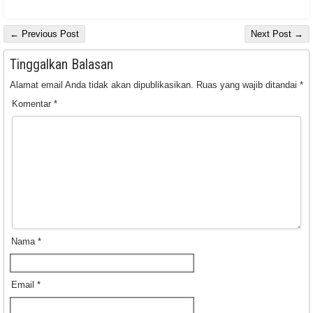
← Previous Post
Next Post →
Tinggalkan Balasan
Alamat email Anda tidak akan dipublikasikan.
Ruas yang wajib ditandai
*
Komentar
*
Nama
*
Email
*