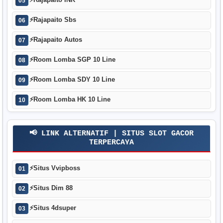
⚡
Rajapaito INK
05
⚡
Rajapaito Sbs
06
⚡
Rajapaito Autos
07
⚡
Room Lomba SGP 10 Line
08
⚡
Room Lomba SDY 10 Line
09
⚡
Room Lomba HK 10 Line
10
📢 LINK ALTERNATIF | SITUS SLOT GACOR
TERPERCAYA
⚡
Situs Vvipboss
01
⚡
Situs Dim 88
02
⚡
Situs 4dsuper
03