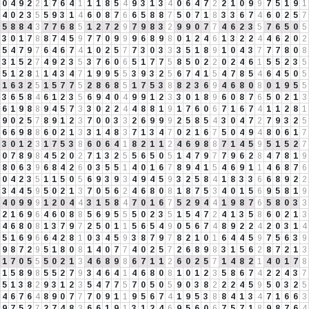
0
4
9
2
2
1
7
6
4
1
1
1
8
5
4
9
3
1
3
4
0
6
4
7
2
2
1
0
9
9
7
5
1
9
1
4
0
2
3
5
5
9
3
1
4
6
0
8
7
6
6
5
8
8
7
5
0
7
1
8
3
3
6
7
4
6
0
2
5
7
5
8
8
4
3
7
7
6
8
5
1
2
7
2
9
7
9
8
3
2
9
9
0
7
7
4
6
2
3
5
7
6
5
0
5
3
0
1
7
8
8
7
4
5
9
7
7
0
9
9
9
6
8
9
8
0
1
2
4
6
1
3
2
2
4
4
6
2
0
2
5
4
7
9
7
6
4
6
7
4
1
0
2
5
7
7
3
0
3
3
3
5
1
8
9
1
0
4
3
7
7
7
8
0
8
3
1
5
2
7
4
9
2
3
5
3
7
6
0
6
5
1
7
7
5
8
5
0
2
2
0
2
4
6
1
5
5
2
3
5
5
1
2
8
1
1
4
3
4
7
1
9
9
5
5
3
9
3
2
5
6
7
4
1
5
4
7
8
5
4
6
4
5
0
5
1
6
3
2
5
1
5
7
7
5
2
8
6
8
5
1
7
5
3
8
8
2
3
6
9
4
6
8
0
8
0
1
9
5
5
3
6
5
8
4
6
1
2
3
5
6
9
4
0
4
9
9
1
2
3
3
0
1
8
9
6
0
8
7
6
5
0
2
1
3
6
1
9
8
8
9
4
5
7
3
3
0
2
2
4
4
8
8
1
9
1
7
6
0
6
7
1
6
7
4
1
1
2
8
1
9
0
2
5
7
8
9
1
2
3
7
0
0
3
3
2
6
9
9
9
2
5
8
5
4
3
0
4
7
2
7
9
3
2
5
6
6
9
8
8
6
0
2
1
3
3
1
4
8
3
7
1
3
4
7
0
2
1
6
7
5
0
4
9
4
8
0
6
1
7
3
0
1
2
3
1
7
5
3
8
6
0
6
4
1
8
2
1
1
2
4
6
9
8
8
7
1
4
5
9
5
1
5
2
7
0
7
8
9
8
4
5
2
0
2
7
1
3
2
5
5
6
5
0
5
1
4
7
9
7
7
9
6
2
8
4
7
8
1
9
8
0
6
3
9
6
8
4
2
6
0
3
5
5
1
4
0
1
6
7
8
9
4
1
5
4
6
9
1
1
4
6
8
7
6
0
4
2
3
5
1
1
5
0
5
6
9
3
9
3
4
9
4
5
9
3
2
5
8
4
1
8
3
3
6
6
8
9
2
2
3
4
4
5
9
5
0
2
1
3
7
0
5
6
2
4
6
8
0
8
1
8
7
5
3
4
0
1
5
6
9
5
8
1
9
4
0
9
9
9
1
2
0
4
4
3
1
5
8
4
7
0
1
6
7
5
2
9
4
4
1
9
8
7
6
5
8
0
3
3
2
1
6
9
6
4
6
0
8
8
5
6
9
5
5
5
0
2
3
5
1
5
4
7
2
4
1
3
5
8
6
0
2
1
3
4
6
8
0
8
1
3
7
9
7
2
5
0
1
1
5
6
5
4
9
0
5
6
7
4
8
9
2
2
4
2
0
3
1
4
5
1
6
9
6
6
4
2
8
1
0
3
4
5
9
3
8
7
9
7
8
2
1
0
1
6
4
4
5
9
7
5
6
3
9
9
8
7
2
9
5
1
8
0
8
1
4
0
7
7
4
0
2
5
7
2
6
8
9
8
3
1
5
6
2
8
7
2
1
3
1
7
0
5
5
5
0
2
1
3
4
6
8
9
8
6
7
1
1
2
6
0
2
5
7
1
4
8
2
1
4
0
1
7
8
1
5
8
9
8
5
5
2
7
9
3
4
6
4
1
4
6
8
0
8
1
0
1
2
3
5
8
6
7
4
2
2
4
3
7
5
1
3
8
2
9
3
1
2
3
5
4
7
7
5
7
0
5
0
5
9
0
3
8
2
2
2
4
5
9
5
0
3
2
5
4
6
7
6
4
8
9
0
7
7
7
0
9
1
1
9
5
6
7
4
1
9
5
3
8
8
4
1
3
4
7
1
6
6
3
9
7
5
2
7
2
7
4
8
3
6
6
1
9
1
3
1
2
4
6
9
5
6
0
6
7
5
7
1
8
9
8
7
6
4