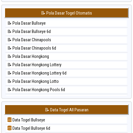
📊 Statistik Japan
⚽ Bola Hitam Sydney Lottery 6d
📊 Statistik Japan 6d
⚽ Bola Hitam Sydney Lotto
📝 Pola Dasar Togel Otomatis
📊 Statistik Korea
⚽ Bola Hitam Sydney Pools 6d
📝 Pola Dasar Bullseye
📊 Statistik Kuda Lari
⚽ Bola Hitam Taipei
📝 Pola Dasar Bullseye 6d
📊 Statistik Magnum Cambodia
⚽ Bola Hitam Taiwan
📝 Pola Dasar Chinapools
📊 Statistik Nagoya
📝 Pola Dasar Chinapools 6d
📊 Statistik New York Midday
📝 Pola Dasar Hongkong
📊 Statistik North Carolina Day
📝 Pola Dasar Hongkong Lottery
📊 Statistik Pcso
📝 Pola Dasar Hongkong Lottery 6d
📊 Statistik Pennsylvania Day
📝 Pola Dasar Hongkong Lotto
📊 Statistik Sao Paulo
📝 Pola Dasar Hongkong Pools 6d
📊 Statistik Singapore
📝 Pola Dasar Japan
📊 Statistik Sydney
📝 Pola Dasar Japan 6d
📊 Statistik Sydney Lottery
📝 Data Togel All Pasaran
📝 Pola Dasar Korea
📊 Statistik Sydney Lottery 6d
Data Togel Bullseye
📝 Pola Dasar Kuda Lari
📊 Statistik Sydney Lotto
Data Togel Bullseye 6d
📝 Pola Dasar Magnum Cambodia