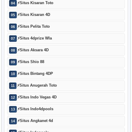
⚡
Situs Kisaran Toto
04
⚡
Situs Kisaran 4D
05
⚡
Situs Pelita Toto
06
⚡
Situs 4dprize Wla
07
⚡
Situs Aksara 4D
08
⚡
Situs Shio 88
09
⚡
Situs Bintang 4DP
10
⚡
Situs Anugerah Toto
11
⚡
Situs Indo Vegas 4D
12
⚡
Situs Indo4dpools
13
⚡
Situs Angkanet 4d
14