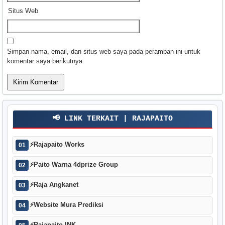
Situs Web
Simpan nama, email, dan situs web saya pada peramban ini untuk
komentar saya berikutnya.
📢 LINK TERKAIT | RAJAPAITO
⚡
Rajapaito Works
01
⚡
Paito Warna 4dprize Group
02
⚡
Raja Angkanet
03
⚡
Website Mura Prediksi
04