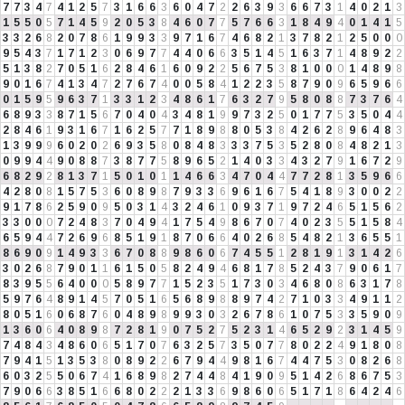
7
7
3
4
7
4
1
2
5
7
3
1
6
6
3
6
0
4
7
2
2
6
3
9
3
6
6
7
3
1
4
0
2
1
3
1
5
5
0
5
7
1
4
5
9
2
0
5
3
8
4
6
0
7
7
5
7
6
6
3
1
8
4
9
4
0
1
4
1
5
3
3
2
6
8
2
0
7
8
6
1
9
9
3
3
9
7
1
6
7
4
6
8
2
1
3
7
8
2
1
2
5
0
0
0
9
5
4
3
7
1
7
1
2
3
0
6
9
7
7
4
4
0
6
6
3
5
1
4
5
1
6
3
7
1
4
8
9
2
2
5
1
3
8
2
7
0
5
1
6
2
8
4
6
1
6
0
9
2
2
5
6
7
5
3
8
1
0
0
0
1
4
8
9
8
9
0
1
6
7
4
1
3
4
7
2
7
6
7
4
0
0
5
8
4
1
2
2
3
5
8
7
9
0
9
6
5
9
6
6
0
1
5
9
5
9
6
3
7
1
3
3
1
2
3
4
8
6
1
7
6
3
2
7
9
5
8
0
8
8
7
3
7
6
4
6
8
9
3
3
8
7
1
5
6
7
0
4
0
4
3
4
8
1
9
9
7
3
2
5
0
1
7
7
5
3
5
0
4
4
2
8
4
6
1
9
3
1
6
7
1
6
2
5
7
7
1
8
9
8
8
0
5
3
8
4
2
6
2
8
9
6
4
8
3
1
3
9
9
9
6
0
2
0
2
6
9
3
5
8
0
8
4
8
3
3
3
7
5
3
5
2
8
0
8
4
8
2
1
3
0
9
9
4
4
9
0
8
8
7
3
8
7
7
5
8
9
6
5
2
1
4
0
3
3
4
3
2
7
9
1
6
7
2
9
6
8
2
9
2
8
1
3
7
1
5
0
1
0
1
1
4
6
6
3
4
7
0
4
4
7
7
2
8
1
3
5
9
6
6
4
2
8
0
8
1
5
7
5
3
6
0
8
9
8
7
9
3
3
6
9
6
1
6
7
5
4
1
8
9
3
0
0
2
2
9
1
7
8
6
2
5
9
0
9
5
0
3
1
4
3
2
4
6
1
0
9
3
7
1
9
7
2
4
6
5
1
5
6
2
3
3
0
0
0
7
2
4
8
3
7
0
4
9
4
1
7
5
4
9
8
6
7
0
7
4
0
2
3
5
5
1
5
8
4
6
5
9
4
4
7
2
6
9
6
8
5
1
9
1
8
7
0
6
6
4
0
2
6
8
5
4
8
2
1
3
6
5
5
1
8
6
9
0
9
1
4
9
3
3
6
7
0
8
8
9
8
6
0
6
7
4
5
5
1
2
8
1
9
1
3
1
4
2
6
3
0
2
6
8
7
9
0
1
1
6
1
5
0
5
8
2
4
9
4
6
8
1
7
8
5
2
4
3
7
9
0
6
1
7
8
3
9
5
5
6
4
0
0
0
5
8
9
7
7
1
5
2
3
5
1
7
3
0
3
4
6
8
0
8
6
3
1
7
8
5
9
7
6
4
8
9
1
4
5
7
0
5
1
6
5
6
8
9
8
8
9
7
4
2
7
1
0
3
3
4
9
1
1
2
8
0
5
1
6
0
6
8
7
6
0
4
8
9
8
9
9
3
0
3
2
6
7
8
6
1
0
7
5
3
3
5
9
0
9
1
3
6
0
6
4
0
8
9
8
7
2
8
1
9
0
7
5
2
7
5
2
3
1
4
6
5
2
9
2
3
1
4
5
9
7
4
8
4
3
4
8
6
0
6
5
1
7
0
7
6
3
2
5
7
3
5
0
7
7
8
0
2
2
4
9
1
8
0
8
7
9
4
1
5
1
3
5
3
8
0
8
9
2
2
6
7
9
4
4
9
8
1
6
7
4
4
7
5
3
0
8
2
6
8
6
0
3
2
5
5
0
6
7
4
1
6
8
9
8
2
7
4
4
8
4
1
9
0
9
5
1
4
2
6
8
6
7
5
3
7
9
0
6
6
3
8
5
1
6
6
8
0
2
2
2
1
3
3
6
9
8
6
0
6
5
1
7
1
8
6
4
2
4
6