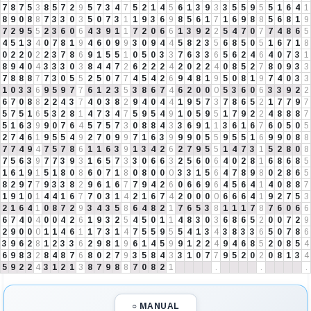
7
8
7
5
3
8
5
7
2
9
5
7
3
4
7
5
2
1
4
5
6
1
3
9
3
3
5
5
9
5
5
1
6
4
1
8
9
0
8
8
7
3
3
0
3
5
0
7
3
1
1
9
3
6
9
8
5
6
1
7
1
6
9
8
8
5
6
8
1
9
7
2
9
5
5
2
3
6
0
6
4
3
9
1
1
7
2
0
6
6
1
3
9
2
2
5
4
7
0
7
7
4
8
6
5
4
5
1
3
4
0
7
8
1
9
4
6
0
9
9
3
0
9
4
4
5
8
2
3
5
6
8
5
0
5
1
6
7
1
8
0
2
2
0
2
2
3
7
8
6
9
1
5
5
1
0
5
0
3
3
7
6
3
3
6
5
6
2
4
6
4
0
7
3
1
8
9
4
0
4
3
3
3
0
3
8
4
4
7
2
6
2
2
2
4
2
0
2
2
4
0
8
5
2
7
8
0
9
3
3
7
8
8
8
7
7
3
0
5
5
2
5
0
7
7
4
5
4
2
6
9
4
8
1
9
5
0
8
1
9
7
4
0
3
3
1
0
3
3
6
9
5
9
7
7
6
1
2
3
5
3
8
6
7
4
6
2
0
0
0
5
3
6
0
6
3
3
9
2
2
6
7
0
8
8
2
2
4
3
7
4
0
3
8
2
9
4
0
4
4
1
9
5
7
3
7
8
6
5
2
1
7
7
9
7
5
7
5
1
6
5
3
2
8
1
4
7
3
4
7
5
9
5
4
9
1
0
5
9
5
1
7
9
2
2
4
8
8
8
7
5
1
6
3
9
9
0
7
6
4
5
7
5
7
3
0
8
8
4
3
3
6
9
1
1
3
6
1
6
7
6
0
5
0
5
2
7
4
6
1
9
5
5
4
9
2
7
0
9
9
7
1
6
3
9
9
9
0
5
5
9
5
5
1
6
9
9
0
8
8
7
7
4
9
4
7
5
7
8
6
1
1
6
3
9
1
3
4
2
6
2
7
9
5
5
1
4
7
3
1
5
2
8
0
8
7
5
6
3
9
7
7
3
9
3
1
6
5
7
3
3
0
6
6
3
2
5
6
0
6
4
0
2
8
1
6
8
6
8
5
1
6
1
9
1
5
1
8
0
8
6
0
7
1
8
0
8
0
0
0
3
3
1
5
6
4
7
8
9
8
0
2
8
6
5
8
2
9
7
7
9
3
3
8
2
9
6
1
6
7
7
9
4
2
6
0
6
6
9
6
4
5
6
4
1
4
0
8
8
7
1
9
1
0
1
4
4
1
6
7
7
0
3
1
4
2
1
6
7
4
2
0
0
0
0
6
6
6
4
1
9
2
7
5
3
2
1
6
4
1
0
8
7
2
9
3
4
3
5
8
6
4
8
2
1
7
6
5
3
8
1
1
1
7
8
7
6
0
6
6
6
7
4
0
4
0
0
4
2
6
1
9
3
2
5
4
5
0
1
1
4
8
3
0
3
6
8
6
5
2
0
0
7
2
9
2
9
0
0
0
1
1
4
6
1
1
7
3
1
4
7
5
5
9
5
5
4
1
3
4
3
8
3
3
6
5
0
7
8
6
3
9
6
2
8
1
2
3
3
6
2
9
8
1
9
6
1
4
5
9
9
1
2
2
4
9
4
6
8
5
2
0
8
5
4
6
9
8
3
2
8
4
8
7
6
8
0
2
7
9
3
5
8
4
3
3
1
0
7
7
9
5
2
0
2
0
8
1
3
4
5
9
2
2
4
3
1
2
1
3
8
7
9
8
8
7
0
8
2
1
.
.
.
○ MANUAL