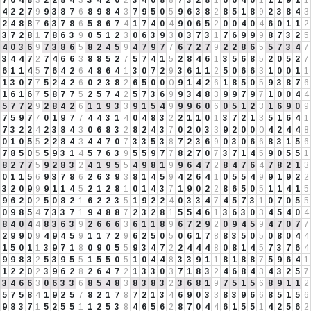
4
2
2
7
9
9
3
8
7
6
8
9
8
4
3
7
9
5
0
5
9
6
3
8
2
8
5
1
8
9
2
3
8
4
3
2
4
8
8
7
6
3
7
8
6
5
8
6
7
4
1
7
4
0
4
9
0
6
5
2
0
0
4
0
4
6
0
1
1
2
3
7
2
8
1
7
8
6
3
9
0
5
1
2
3
0
6
3
9
3
0
3
7
3
1
7
6
9
9
9
8
7
3
2
5
4
0
3
6
9
7
3
8
6
5
8
2
4
5
9
4
7
9
7
7
6
7
2
7
9
2
2
8
6
5
5
7
3
4
7
3
4
4
7
2
7
4
6
6
3
8
8
5
2
7
5
7
4
1
5
2
8
4
6
1
3
5
6
8
5
2
0
5
2
7
6
1
1
4
5
7
6
4
2
6
4
8
6
4
1
3
0
7
2
9
3
6
1
1
2
5
0
6
6
3
1
0
0
1
1
1
3
0
7
7
5
2
4
2
6
0
2
3
8
2
6
5
0
0
0
9
1
4
2
6
1
8
5
0
5
9
3
8
7
6
1
6
1
6
7
5
8
7
7
5
2
5
7
4
2
5
7
3
6
9
9
3
4
8
3
9
9
7
9
7
1
0
0
4
4
5
7
7
2
9
2
8
4
2
6
1
1
9
3
3
9
1
5
4
9
9
9
6
0
6
0
5
1
2
3
1
6
9
0
9
7
5
9
7
7
0
1
9
7
7
4
4
3
1
4
0
4
8
3
2
2
1
1
0
1
3
7
2
1
3
5
1
6
4
1
7
3
2
2
4
2
3
8
4
3
0
6
8
3
2
8
2
4
3
7
0
2
0
3
3
9
2
0
0
0
4
2
4
4
8
0
1
0
5
5
2
2
8
4
3
4
4
7
0
7
3
3
5
3
8
7
2
3
6
9
0
3
0
6
6
8
3
1
5
6
7
8
5
0
5
5
9
3
1
4
5
7
6
3
9
5
5
9
7
7
8
2
7
0
7
3
7
1
4
5
9
0
5
5
1
8
2
7
7
5
9
2
8
3
2
4
1
9
5
5
4
9
8
1
9
9
6
4
7
2
8
4
7
6
4
7
8
2
1
3
0
1
1
5
6
9
3
7
8
6
2
6
3
9
3
8
1
4
5
9
4
2
6
4
1
0
5
5
4
9
9
1
9
2
2
3
2
0
9
9
9
1
1
4
5
2
1
2
8
1
0
1
4
3
7
1
9
0
2
2
8
6
5
0
5
1
1
4
1
5
9
6
2
0
2
5
0
8
2
1
6
2
2
3
5
1
9
2
2
4
0
3
3
4
7
4
5
7
3
1
0
7
0
5
5
0
9
8
5
4
7
3
3
7
1
9
4
8
8
7
2
3
2
8
1
5
5
4
6
1
3
6
3
0
3
4
5
4
0
4
8
4
0
4
4
8
3
6
3
9
2
6
6
6
3
6
1
1
8
9
6
7
2
9
2
0
9
4
5
9
4
7
0
7
7
2
9
9
0
9
4
9
4
5
9
1
1
7
2
9
6
2
5
0
5
0
6
1
7
8
8
3
5
0
5
0
8
0
4
4
1
5
0
1
1
3
9
7
1
8
0
9
0
5
5
9
3
4
7
2
2
4
4
4
8
0
8
1
4
5
7
3
7
6
4
9
9
8
3
2
5
3
9
5
5
1
5
5
0
5
1
0
4
4
8
3
3
9
1
1
8
1
8
8
7
5
9
6
4
1
1
2
2
0
2
3
9
6
2
8
2
6
4
7
2
1
3
3
0
3
7
1
8
3
2
4
6
8
4
3
4
3
2
5
7
3
4
6
6
3
0
6
3
3
6
8
5
4
8
3
8
3
8
3
2
3
6
8
1
9
7
5
1
5
6
8
9
1
1
2
5
7
5
8
4
1
9
2
5
7
8
2
1
7
8
7
2
1
3
4
6
9
0
3
3
8
3
9
6
6
8
5
1
5
6
9
8
3
7
1
5
2
5
5
1
1
2
5
3
8
4
6
5
6
2
8
7
0
4
4
6
1
5
5
1
4
2
5
6
2