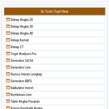
Paito Warna Taiwan
📝 Tools Togel New
Rekap Angka 2D
Rekap Angka 3D
Rekap Angka 4D
Rekap Kumat
Rekap CT
Togel Analysis Pro
Generator 2d/3d
Generator Line
Rumus Harian Lengkap
Generator BBFS
Kalkulator Invest
Kombinasi Line
Table Angka Pasaran
Kolom Pembalik Angka