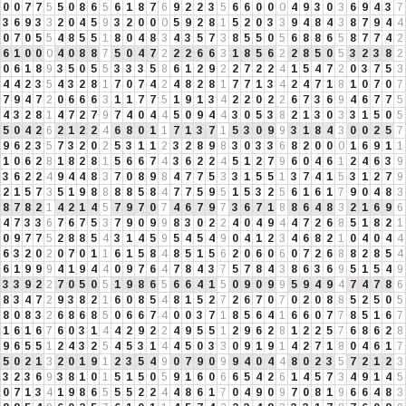
0
0
7
7
5
5
0
8
6
5
6
1
8
7
6
9
2
2
3
5
6
6
0
0
0
4
9
3
0
3
6
9
4
3
7
3
6
9
3
3
2
0
4
5
9
3
2
0
0
0
5
9
2
8
1
5
2
0
3
3
9
4
8
4
3
8
7
9
4
4
0
7
0
5
5
4
8
5
5
1
8
0
4
8
3
4
3
5
7
3
8
5
5
0
5
6
8
8
6
5
8
7
7
4
2
6
1
0
0
0
4
0
8
8
7
5
0
4
7
2
2
2
6
6
3
1
8
5
6
2
2
8
5
0
5
3
2
3
8
2
0
6
1
8
9
3
5
0
5
5
3
3
3
5
8
6
1
2
9
2
2
7
2
2
4
1
5
4
7
2
0
3
7
5
3
4
4
2
3
5
4
3
2
8
1
7
0
7
4
2
4
8
2
8
1
7
7
1
3
4
2
4
7
1
8
1
0
7
0
7
7
9
4
7
2
0
6
6
6
3
1
1
7
7
5
1
9
1
3
4
2
2
0
2
2
6
7
3
6
9
4
6
7
7
5
4
3
2
8
1
4
7
2
7
9
7
4
0
4
4
5
0
9
4
4
3
0
5
3
8
2
1
3
0
3
3
1
5
0
5
5
0
4
2
6
2
1
2
2
4
6
8
0
1
1
7
1
3
7
1
5
3
0
9
9
3
1
8
4
3
0
0
2
5
7
9
6
2
3
5
7
3
2
0
2
5
3
1
1
2
3
2
8
9
8
3
0
3
3
6
8
2
0
0
0
1
6
9
1
1
1
0
6
2
8
1
8
2
8
1
5
6
6
7
4
3
6
2
2
4
5
1
2
7
9
6
0
4
6
1
2
4
6
3
9
3
6
2
2
4
9
4
4
8
3
7
0
8
9
8
4
7
7
5
3
3
1
5
5
1
3
7
4
1
5
3
1
2
7
9
2
1
5
7
3
5
1
9
8
8
8
8
5
8
4
7
7
5
9
5
1
5
3
2
5
6
1
6
1
7
9
0
4
8
3
8
7
8
2
1
4
2
1
4
5
7
9
7
0
7
4
6
7
9
7
3
6
7
1
8
8
6
4
8
3
2
1
6
9
6
4
7
3
3
6
7
6
7
5
3
7
9
0
9
9
8
3
0
2
2
4
0
4
9
4
4
7
2
6
8
5
1
8
2
1
0
9
7
7
5
2
8
8
5
4
3
1
4
5
9
5
4
5
4
9
0
4
1
2
3
4
6
8
2
1
0
4
0
4
4
6
3
2
0
2
0
7
0
1
1
6
1
5
8
4
8
5
1
5
6
2
0
6
0
6
0
7
2
6
8
8
2
8
5
4
6
1
9
9
9
4
1
9
4
4
0
9
7
6
4
7
8
4
3
7
5
7
8
4
3
8
6
3
6
9
5
1
5
4
9
3
3
9
2
2
7
0
5
0
5
1
9
8
6
5
6
6
4
1
5
0
9
0
9
9
5
9
4
9
4
7
4
7
8
6
8
3
4
7
2
9
3
8
2
1
6
0
8
5
4
8
1
5
2
7
2
6
7
0
7
0
2
0
8
8
5
2
5
0
5
8
0
8
3
2
6
8
6
8
5
0
6
6
7
4
0
0
3
7
1
8
5
6
4
1
6
6
0
7
7
8
5
1
6
7
1
6
1
6
7
6
0
3
1
4
4
2
9
2
2
4
9
5
5
1
2
9
6
2
8
1
2
2
5
7
6
8
6
2
8
9
6
5
5
1
2
4
3
2
5
4
5
3
1
4
4
5
0
3
3
0
9
1
9
1
4
2
7
1
8
0
4
6
1
7
5
0
2
1
3
2
0
1
9
1
2
3
5
4
9
0
7
9
0
9
9
4
0
4
4
8
0
2
3
5
7
2
1
2
3
3
2
3
6
9
3
8
1
0
1
5
1
5
0
5
9
1
6
0
6
6
5
4
2
6
1
4
5
7
3
4
9
1
4
5
0
7
1
3
4
1
9
8
6
5
5
5
2
2
4
4
8
6
1
7
0
4
9
0
9
7
0
8
1
9
6
6
4
8
3