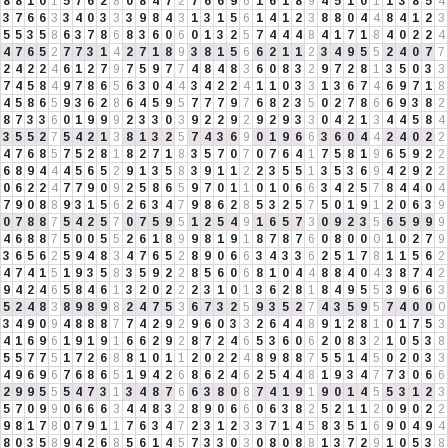
8
8
1
0
1
5
7
6
2
8
0
8
4
7
2
7
6
6
9
6
1
6
1
8
9
4
5
1
0
1
1
3
8
5
4
3
7
6
6
3
3
4
0
3
3
3
9
8
4
3
1
3
1
5
6
1
4
1
2
3
8
8
0
4
4
8
4
1
2
3
5
5
3
5
8
6
3
7
8
6
8
3
6
0
6
0
1
3
2
5
7
4
4
4
8
4
1
7
1
8
4
0
2
2
4
4
7
6
5
2
7
7
3
1
4
2
7
1
8
9
3
8
1
5
6
6
2
1
1
2
3
4
9
5
5
2
4
0
7
7
2
4
2
2
4
6
1
2
7
9
7
5
9
7
7
4
8
4
8
3
6
0
8
3
2
9
7
2
8
1
3
5
0
3
3
7
4
5
8
4
9
7
8
6
5
6
3
0
4
4
3
4
2
2
4
1
1
0
3
3
1
3
6
7
4
6
9
7
1
8
4
5
8
6
5
9
3
6
2
8
6
4
5
9
5
7
7
7
9
7
6
8
2
3
5
0
2
7
8
6
6
9
3
8
2
8
7
3
3
6
0
1
9
9
9
2
3
3
0
3
9
2
2
9
2
9
2
9
3
3
0
4
2
1
3
4
4
5
8
4
3
5
5
2
7
5
4
2
1
3
8
1
3
2
5
7
4
3
6
9
0
1
9
6
6
3
6
0
4
4
2
4
0
2
2
4
7
6
8
5
7
5
2
8
1
8
2
7
1
8
3
5
7
0
7
0
7
6
4
1
7
5
8
1
9
6
5
9
2
2
6
8
9
4
4
4
5
6
5
2
9
1
3
5
8
3
9
1
1
2
2
3
5
5
1
3
5
3
6
9
4
2
9
2
2
0
6
2
2
4
7
7
9
0
9
2
5
8
6
5
9
7
0
1
1
0
1
0
6
6
3
4
2
5
7
8
4
4
0
4
7
9
0
8
8
9
3
1
5
6
2
6
3
4
7
9
8
6
2
8
5
3
2
5
7
5
0
1
9
1
2
0
6
3
9
0
7
8
8
7
5
4
2
5
7
0
7
5
9
5
1
2
5
4
9
1
6
5
7
3
0
9
2
3
5
6
5
9
9
9
4
6
8
8
7
5
0
0
5
5
2
6
1
8
9
9
8
1
9
1
8
7
8
7
6
0
8
0
0
0
1
0
2
7
9
3
6
5
6
2
5
9
4
8
3
4
7
6
5
2
8
9
0
6
6
3
4
3
3
6
2
5
1
7
8
1
1
5
6
2
4
7
4
1
5
1
9
3
5
8
3
5
9
2
2
8
5
6
0
6
8
1
0
4
4
8
8
4
0
4
3
8
7
4
2
9
4
2
4
6
5
8
4
6
1
3
2
0
2
2
2
3
1
0
1
3
6
2
8
1
8
4
9
5
5
3
9
6
6
3
5
2
4
8
3
8
9
8
9
8
2
4
7
5
3
6
7
3
2
5
9
3
5
2
7
4
3
5
9
5
7
4
0
0
0
3
4
9
0
9
4
8
8
8
7
7
4
2
9
2
9
6
0
3
3
2
6
4
4
8
9
1
2
8
1
0
1
7
5
3
4
1
6
9
6
1
9
1
9
1
6
6
2
9
2
8
7
2
4
6
5
3
6
0
6
2
0
8
3
2
1
0
5
3
8
5
5
7
7
5
1
7
2
6
8
8
1
0
1
1
2
0
2
2
4
8
9
8
8
7
5
5
1
4
5
0
2
0
3
3
4
9
6
9
6
7
6
8
6
5
1
9
4
2
6
8
6
2
4
6
2
5
4
4
8
1
9
3
4
7
7
3
0
6
6
2
9
9
5
5
5
4
7
3
1
3
4
8
7
6
6
3
8
0
8
7
4
1
9
1
9
0
1
4
5
5
3
1
2
3
5
7
0
9
9
0
6
6
6
3
4
4
8
3
2
8
9
0
6
6
0
6
3
8
2
5
2
1
1
2
0
9
0
2
2
9
8
1
7
8
0
7
9
1
1
7
6
3
4
7
2
3
1
2
3
3
7
1
4
5
8
3
5
1
6
9
0
4
9
4
8
0
3
5
8
9
4
2
6
8
5
6
1
4
5
7
3
3
0
3
0
8
0
8
8
1
3
7
2
9
1
0
5
3
8