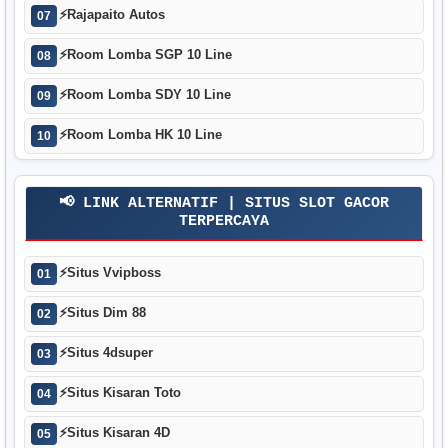
⚡
Rajapaito Autos
07
⚡
Room Lomba SGP 10 Line
08
⚡
Room Lomba SDY 10 Line
09
⚡
Room Lomba HK 10 Line
10
📢 LINK ALTERNATIF | SITUS SLOT GACOR
TERPERCAYA
⚡
Situs Vvipboss
01
⚡
Situs Dim 88
02
⚡
Situs 4dsuper
03
⚡
Situs Kisaran Toto
04
⚡
Situs Kisaran 4D
05