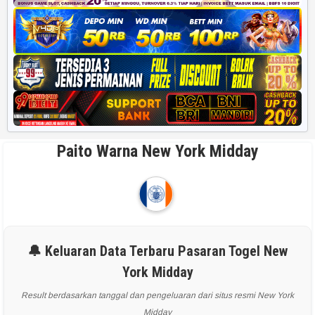
Paito Warna New York Midday
🔔 Keluaran Data Terbaru Pasaran Togel New
York Midday
Result berdasarkan tanggal dan pengeluaran dari situs resmi New York
Midday