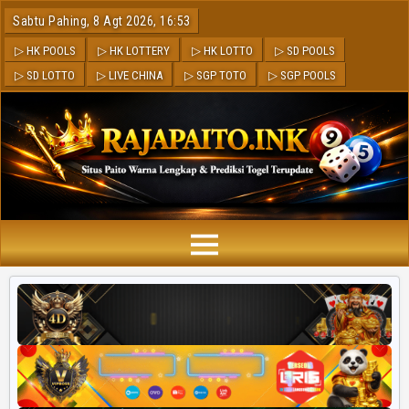
Sabtu Pahing, 8 Agt 2026, 16:53
▷ HK POOLS
▷ HK LOTTERY
▷ HK LOTTO
▷ SD POOLS
▷ SD LOTTO
▷ LIVE CHINA
▷ SGP TOTO
▷ SGP POOLS