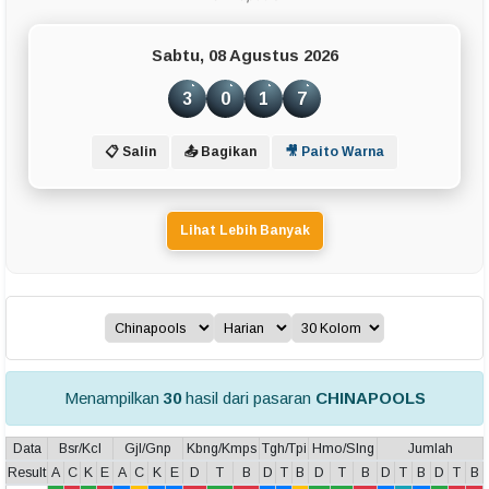
Sabtu, 08 Agustus 2026
3
0
1
7
📋 Salin
📤 Bagikan
🎥 Paito Warna
Lihat Lebih Banyak
Menampilkan
30
hasil dari pasaran
CHINAPOOLS
Data
Bsr/Kcl
Gjl/Gnp
Kbng/Kmps
Tgh/Tpi
Hmo/Slng
Jumlah
Result
A
C
K
E
A
C
K
E
D
T
B
D
T
B
D
T
B
D
T
B
D
T
B