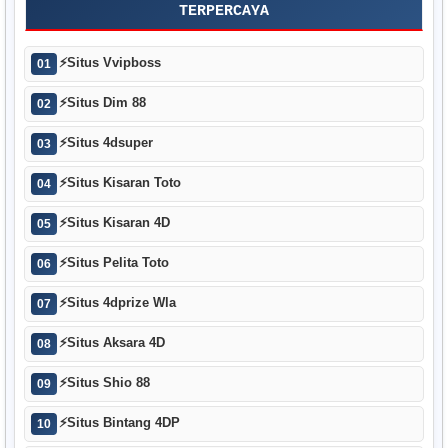
TERPERCAYA
⚡
Situs Vvipboss
01
⚡
Situs Dim 88
02
⚡
Situs 4dsuper
03
⚡
Situs Kisaran Toto
04
⚡
Situs Kisaran 4D
05
⚡
Situs Pelita Toto
06
⚡
Situs 4dprize Wla
07
⚡
Situs Aksara 4D
08
⚡
Situs Shio 88
09
⚡
Situs Bintang 4DP
10