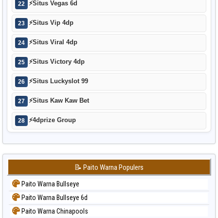
⚡
Situs Vegas 6d
22
⚡
Situs Vip 4dp
23
⚡
Situs Viral 4dp
24
⚡
Situs Victory 4dp
25
⚡
Situs Luckyslot 99
26
⚡
Situs Kaw Kaw Bet
27
⚡
4dprize Group
28
📝 Paito Warna Populers
Paito Warna Bullseye
Paito Warna Bullseye 6d
Paito Warna Chinapools