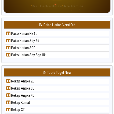
Paito Warna Sao Paulo
Real-time
Terenkripsi
Deep Learning
Paito Warna Singapore
Paito Warna Sydney
📝 Paito Harian Versi Old
Paito Warna Sydney Lottery
Paito Warna Sydney Lottery 6d
Paito Harian Hk 6d
Paito Warna Sydney Lotto
Paito Harian Sdy 6d
Paito Warna Sydney Pools 6d
Paito Harian SGP
Paito Warna Taipei
Paito Harian Sdy Sgp Hk
Paito Warna Taiwan
📝 Tools Togel New
Rekap Angka 2D
Rekap Angka 3D
Rekap Angka 4D
Rekap Kumat
Rekap CT