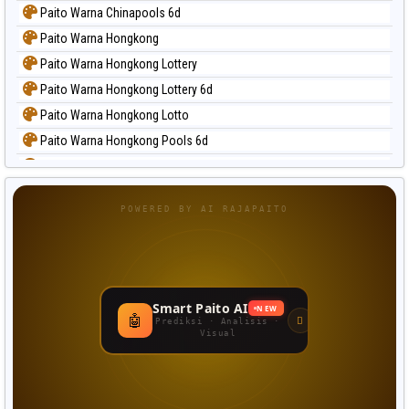
Paito Warna Chinapools 6d
Paito Warna Hongkong
Paito Warna Hongkong Lottery
Paito Warna Hongkong Lottery 6d
Paito Warna Hongkong Lotto
Paito Warna Hongkong Pools 6d
Paito Warna Japan
Paito Warna Japan 6d
POWERED BY AI RAJAPAITO
Paito Warna Korea
Paito Warna Kuda Lari
Paito Warna Magnum Cambodia
Paito Warna Nagoya
Smart Paito AI
NEW
🤖
Paito Warna New York Midday
Prediksi · Analisis ·
Visual
Paito Warna North Carolina Day
Paito Warna Pcso
Paito Warna Pennsylvania Day