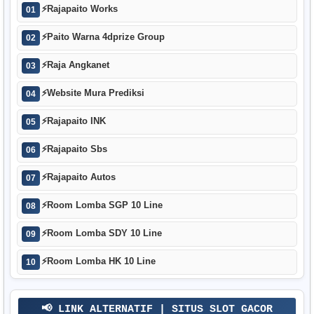
⚡
Rajapaito Works
01
⚡
Paito Warna 4dprize Group
02
⚡
Raja Angkanet
03
⚡
Website Mura Prediksi
04
⚡
Rajapaito INK
05
⚡
Rajapaito Sbs
06
⚡
Rajapaito Autos
07
⚡
Room Lomba SGP 10 Line
08
⚡
Room Lomba SDY 10 Line
09
⚡
Room Lomba HK 10 Line
10
📢 LINK ALTERNATIF | SITUS SLOT GACOR