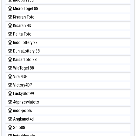
🏆 Micro Togel 88
🏆 Kisaran Toto
🏆 Kisaran 4D
🏆 Pelita Toto
🏆 IndoLottery 88
🏆 DuniaLottery 88
🏆 KaisarToto 88
🏆 WlaTogel 88
🏆 Viral4DP
🏆 Victory4DP
🏆 LuckySlot99
🏆 4dprizewlatoto
🏆 indo-pools
🏆 Angkanet4d
🏆 Shio88
🏆 Indo4dpools