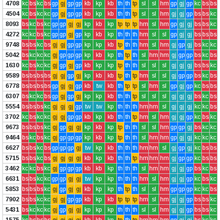
4708
kc
bs
kc
bs
gp
gj
gp
gp
kb
kp
kb
th
th
tp
sl
sl
hm
gp
gj
gp
kc
bs
bs
4504
kc
bs
kc
kc
gp
gj
gp
gp
kb
kp
kb
th
th
tp
sl
sl
hm
gj
gj
gp
bs
bs
kc
8093
bs
kc
bs
kc
gp
gp
gj
gj
kp
kb
kp
tp
tp
tp
hm
sl
hm
gp
gj
gj
bs
bs
kc
4272
kc
kc
bs
kc
gp
gp
gj
gp
kp
kb
kp
th
th
th
hm
sl
sl
gp
gj
gj
bs
bs
bs
9748
bs
bs
kc
bs
gj
gj
gp
gp
kp
kp
kb
tp
th
th
hm
sl
hm
gj
gp
gj
bs
kc
kc
5042
bs
kc
kc
kc
gj
gp
gp
gp
kp
kb
kp
th
tp
th
sl
hm
hm
gj
gp
gp
bs
kc
bs
1630
kc
bs
kc
kc
gj
gp
gj
gp
kb
kp
kp
tp
th
th
sl
sl
sl
gj
gj
gj
bs
bs
kc
9589
bs
bs
bs
bs
gj
gj
gp
gj
kp
kb
kb
tp
th
tp
hm
sl
sl
gj
gp
gp
bs
kc
bs
6778
bs
bs
bs
bs
gp
gj
gj
gp
kb
tw
kb
th
tp
tp
sl
hm
sl
gp
gj
gp
kc
bs
bs
6307
bs
kc
kc
bs
gp
gj
gp
gj
kp
kp
kb
th
th
tp
sl
sl
sl
gj
gj
gj
bs
kc
bs
5554
bs
bs
bs
kc
gj
gj
gj
gp
tw
tw
kp
th
th
th
hm
hm
sl
gj
gj
gj
kc
kc
bs
3702
kc
bs
kc
kc
gj
gj
gp
gp
kb
kp
kb
th
th
tp
hm
sl
hm
gj
gj
gp
kc
bs
kc
9673
bs
bs
bs
kc
gj
gp
gj
gj
kp
kb
kp
tp
th
th
sl
sl
hm
gp
gp
gj
bs
kc
kc
9464
bs
kc
bs
kc
gj
gp
gp
gp
kp
kb
kp
tp
th
th
sl
hm
hm
gp
gj
gj
kc
kc
kc
6627
bs
bs
kc
bs
gp
gp
gp
gj
tw
kp
kb
th
th
th
hm
hm
sl
gj
gp
gj
kc
bs
bs
5715
bs
bs
kc
bs
gj
gj
gj
gj
kb
kp
kb
th
th
tp
hm
hm
hm
gj
gp
gp
kc
bs
bs
3462
kc
kc
bs
kc
gj
gp
gp
gp
kb
kb
kp
th
th
th
sl
hm
hm
gj
gj
gp
bs
kc
bs
6631
bs
bs
kc
kc
gp
gp
gj
gj
tw
kp
kp
th
th
th
hm
sl
hm
gj
gj
gp
kc
bs
kc
5853
bs
bs
bs
kc
gj
gp
gj
gj
kb
kp
kp
th
tp
th
sl
sl
hm
gp
gp
gp
kc
kc
bs
7902
bs
bs
kc
kc
gj
gj
gp
gp
kb
kp
kb
tp
tp
tp
hm
sl
hm
gj
gj
gp
bs
bs
kc
5431
bs
kc
kc
kc
gj
gp
gj
gj
kp
kp
kp
th
th
th
sl
sl
hm
gj
gj
gp
bs
bs
kc
1575
kc
bs
bs
bs
gj
gj
gj
gj
kb
kb
kp
tp
th
tp
hm
hm
hm
gp
gj
gj
bs
kc
kc