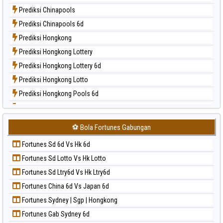
Paito Harian Magnum Cambodia
Prediksi Chinapools
Paito Harian Nagoya
Prediksi Chinapools 6d
Paito Harian New York Midday
Prediksi Hongkong
Paito Harian North Carolina Day
Prediksi Hongkong Lottery
Paito Harian Pcso
Prediksi Hongkong Lottery 6d
Paito Harian Pennsylvania Day
Prediksi Hongkong Lotto
Paito Harian Sao Paulo
Prediksi Hongkong Pools 6d
Paito Harian Singapore
Prediksi Japan
Paito Harian Sydney
Prediksi Japan 6d
Paito Harian Sydney Lottery
⚽ Bola Fortunes Gabungan
Prediksi Korea
Paito Harian Sydney Lottery 6d
Fortunes Sd 6d Vs Hk 6d
Prediksi Kuda Lari
Paito Harian Sydney Lotto
Fortunes Sd Lotto Vs Hk Lotto
Prediksi Magnum Cambodia
Paito Harian Sydney Pools 6d
Fortunes Sd Ltry6d Vs Hk Ltry6d
Prediksi Nagoya
Paito Harian Taipei
Fortunes China 6d Vs Japan 6d
Prediksi North Carolina Day
Paito Harian Taiwan
Fortunes Sydney | Sgp | Hongkong
Prediksi Pcso
Fortunes Gab Sydney 6d
Prediksi Sao Paulo