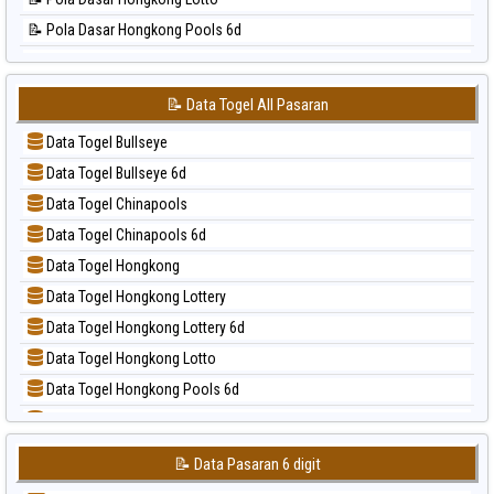
📊 Statistik Sao Paulo
📝 Pola Dasar Hongkong Pools 6d
📊 Statistik Singapore
📝 Pola Dasar Japan
📊 Statistik Sydney
📝 Pola Dasar Japan 6d
📊 Statistik Sydney Lottery
📝 Data Togel All Pasaran
📝 Pola Dasar Korea
📊 Statistik Sydney Lottery 6d
Data Togel Bullseye
📝 Pola Dasar Kuda Lari
📊 Statistik Sydney Lotto
Data Togel Bullseye 6d
📝 Pola Dasar Magnum Cambodia
📊 Statistik Sydney Pools 6d
Data Togel Chinapools
📝 Pola Dasar Nagoya
📊 Statistik Taipei
Data Togel Chinapools 6d
📝 Pola Dasar North Carolina Day
📊 Statistik Taiwan
Data Togel Hongkong
📝 Pola Dasar Pcso
Data Togel Hongkong Lottery
📝 Pola Dasar Sao Paulo
Data Togel Hongkong Lottery 6d
📝 Pola Dasar Singapore
Data Togel Hongkong Lotto
📝 Pola Dasar Sydney
Data Togel Hongkong Pools 6d
📝 Pola Dasar Sydney Lottery
Data Togel Japan
📝 Pola Dasar Sydney Lottery 6d
Data Togel Japan 6d
📝 Pola Dasar Sydney Lotto
📝 Data Pasaran 6 digit
Data Togel Korea
📝 Pola Dasar Sydney Pools 6d