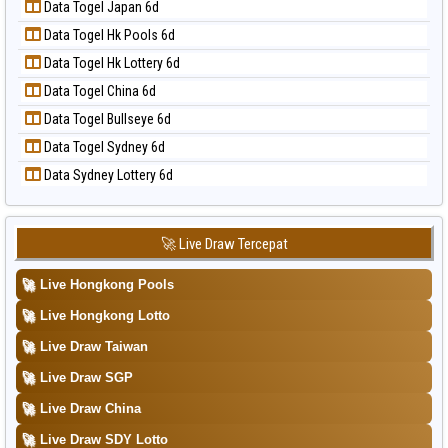
Data Togel Japan 6d
Data Togel Kuda Lari
📝 Pola Dasar Taipei
Data Togel Hk Pools 6d
Data Togel Magnum Cambodia
📝 Pola Dasar Taiwan
Data Togel Hk Lottery 6d
Data Togel Nagoya
Data Togel China 6d
Data Togel North Carolina Day
Data Togel Bullseye 6d
Data Togel Pcso
Data Togel Sydney 6d
Data Togel Sao Paulo
Data Sydney Lottery 6d
Data Togel Singapore
Data Togel Sydney
Data Togel Sydney Lottery
🚀 Live Draw Tercepat
Data Togel Sydney Lottery 6d
🚀
Live Hongkong Pools
Data Togel Sydney Lotto
🚀
Live Hongkong Lotto
Data Togel Sydney Pools 6d
🚀
Live Draw Taiwan
Data Togel Taipei
🚀
Live Draw SGP
Data Togel Taiwan
🚀
Live Draw China
🚀
Live Draw SDY Lotto