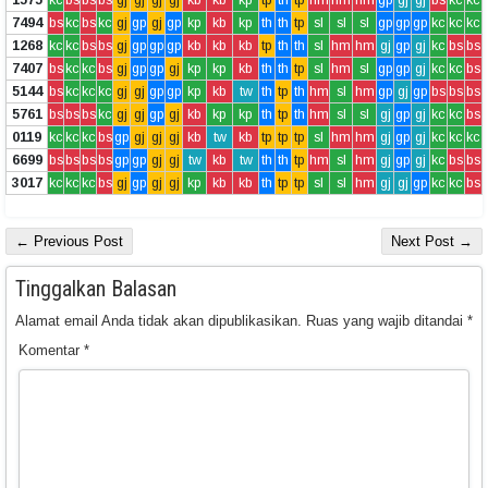
7494
bs
kc
bs
kc
gj
gp
gj
gp
kp
kb
kp
th
th
tp
sl
sl
sl
gp
gp
gp
kc
kc
kc
1268
kc
kc
bs
bs
gj
gp
gp
gp
kb
kb
kb
tp
th
th
sl
hm
hm
gj
gp
gj
kc
bs
bs
7407
bs
kc
kc
bs
gj
gp
gp
gj
kp
kp
kb
th
th
tp
sl
hm
sl
gp
gp
gj
kc
kc
bs
5144
bs
kc
kc
kc
gj
gj
gp
gp
kp
kb
tw
th
tp
th
hm
sl
hm
gp
gj
gp
bs
bs
bs
5761
bs
bs
bs
kc
gj
gj
gp
gj
kb
kp
kp
th
tp
th
hm
sl
sl
gj
gp
gj
kc
kc
bs
0119
kc
kc
kc
bs
gp
gj
gj
gj
kb
tw
kb
tp
tp
tp
sl
hm
hm
gj
gp
gj
kc
kc
kc
6699
bs
bs
bs
bs
gp
gp
gj
gj
tw
kb
tw
th
th
tp
hm
sl
hm
gj
gp
gj
kc
bs
bs
3017
kc
kc
kc
bs
gj
gp
gj
gj
kp
kb
kb
th
tp
tp
sl
sl
hm
gj
gj
gp
kc
kc
bs
← Previous Post
Next Post →
Tinggalkan Balasan
Alamat email Anda tidak akan dipublikasikan.
Ruas yang wajib ditandai
*
Komentar
*