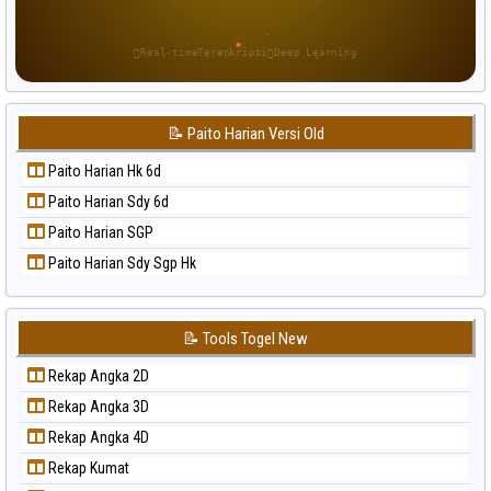
Paito Warna Pennsylvania Day
Paito Warna Sao Paulo
Real-time
Terenkripsi
Deep Learning
Paito Warna Singapore
Paito Warna Sydney
📝 Paito Harian Versi Old
Paito Warna Sydney Lottery
Paito Warna Sydney Lottery 6d
Paito Harian Hk 6d
Paito Warna Sydney Lotto
Paito Harian Sdy 6d
Paito Warna Sydney Pools 6d
Paito Harian SGP
Paito Warna Taipei
Paito Harian Sdy Sgp Hk
Paito Warna Taiwan
📝 Tools Togel New
Rekap Angka 2D
Rekap Angka 3D
Rekap Angka 4D
Rekap Kumat