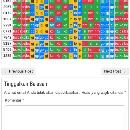
9152
bs
kc
bs
kc
gj
gj
gj
gp
kp
kb
kp
tp
tp
th
hm
hm
sl
gj
gp
gj
kc
bs
bs
2967
kc
bs
bs
bs
gp
gj
gp
gj
kb
kp
kb
th
tp
th
sl
sl
sl
gp
gp
gp
kc
bs
kc
8372
bs
kc
bs
kc
gp
gj
gj
gp
kp
kb
kp
tp
th
th
sl
hm
sl
gp
gj
gj
kc
kc
bs
1887
kc
bs
bs
bs
gj
gp
gp
gj
kb
tw
kp
tp
tp
tp
sl
hm
sl
gj
gj
gp
bs
bs
bs
2293
kc
kc
bs
kc
gp
gp
gj
gj
tw
kb
kp
tp
th
tp
hm
sl
hm
gp
gp
gj
kc
kc
kc
6771
bs
bs
bs
kc
gp
gj
gj
gj
kb
tw
kp
th
tp
th
sl
hm
hm
gp
gj
gp
kc
bs
bs
7842
bs
bs
kc
kc
gj
gp
gp
gp
kb
kp
kp
tp
tp
th
sl
hm
hm
gp
gj
gp
bs
kc
bs
5187
bs
kc
bs
bs
gj
gj
gp
gj
kp
kb
kp
th
tp
tp
hm
sl
sl
gp
gj
gp
bs
bs
bs
5406
bs
kc
kc
bs
gj
gp
gp
gp
kp
kp
kb
th
th
tp
sl
hm
hm
gj
gp
gp
bs
kc
bs
1285
kc
kc
bs
bs
gj
gp
gp
gj
kb
kb
kp
tp
th
tp
sl
hm
sl
gj
gj
gp
kc
kc
kc
← Previous Post
Next Post →
Tinggalkan Balasan
Alamat email Anda tidak akan dipublikasikan.
Ruas yang wajib ditandai
*
Komentar
*