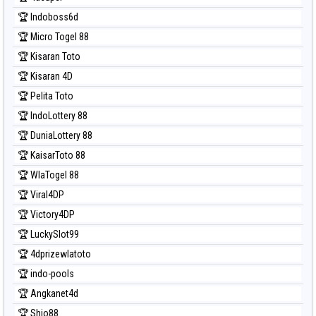
🏆 Indoboss6d
🏆 Micro Togel 88
🏆 Kisaran Toto
🏆 Kisaran 4D
🏆 Pelita Toto
🏆 IndoLottery 88
🏆 DuniaLottery 88
🏆 KaisarToto 88
🏆 WlaTogel 88
🏆 Viral4DP
🏆 Victory4DP
🏆 LuckySlot99
🏆 4dprizewlatoto
🏆 indo-pools
🏆 Angkanet4d
🏆 Shio88