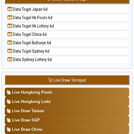
Data Togel Korea
📝 Pola Dasar Sydney Pools 6d
Data Togel Japan 6d
Data Togel Kuda Lari
📝 Pola Dasar Taipei
Data Togel Hk Pools 6d
Data Togel Magnum Cambodia
📝 Pola Dasar Taiwan
Data Togel Hk Lottery 6d
Data Togel Nagoya
Data Togel China 6d
Data Togel North Carolina Day
Data Togel Bullseye 6d
Data Togel Pcso
Data Togel Sydney 6d
Data Togel Sao Paulo
Data Sydney Lottery 6d
Data Togel Singapore
Data Togel Sydney
Data Togel Sydney Lottery
🚀 Live Draw Tercepat
Data Togel Sydney Lottery 6d
🚀
Live Hongkong Pools
Data Togel Sydney Lotto
🚀
Live Hongkong Lotto
Data Togel Sydney Pools 6d
🚀
Live Draw Taiwan
Data Togel Taipei
🚀
Live Draw SGP
Data Togel Taiwan
🚀
Live Draw China