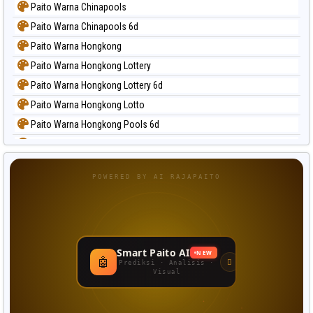
Paito Warna Chinapools
Paito Warna Chinapools 6d
Paito Warna Hongkong
Paito Warna Hongkong Lottery
Paito Warna Hongkong Lottery 6d
Paito Warna Hongkong Lotto
Paito Warna Hongkong Pools 6d
Paito Warna Japan
Paito Warna Japan 6d
POWERED BY AI RAJAPAITO
Paito Warna Korea
Paito Warna Kuda Lari
Paito Warna Magnum Cambodia
Paito Warna Nagoya
Smart Paito AI
NEW
🤖
Paito Warna New York Midday
Prediksi · Analisis ·
Visual
Paito Warna North Carolina Day
Paito Warna Pcso