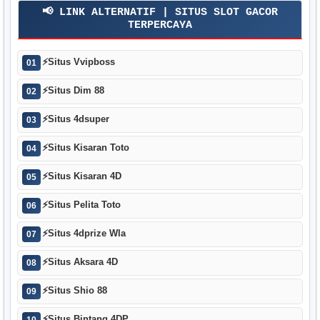
📢 LINK ALTERNATIF | SITUS SLOT GACOR
TERPERCAYA
⚡
Situs Vvipboss
01
⚡
Situs Dim 88
02
⚡
Situs 4dsuper
03
⚡
Situs Kisaran Toto
04
⚡
Situs Kisaran 4D
05
⚡
Situs Pelita Toto
06
⚡
Situs 4dprize Wla
07
⚡
Situs Aksara 4D
08
⚡
Situs Shio 88
09
⚡
Situs Bintang 4DP
10