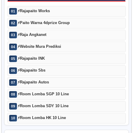
⚡
Rajapaito Works
01
⚡
Paito Warna 4dprize Group
02
⚡
Raja Angkanet
03
⚡
Website Mura Prediksi
04
⚡
Rajapaito INK
05
⚡
Rajapaito Sbs
06
⚡
Rajapaito Autos
07
⚡
Room Lomba SGP 10 Line
08
⚡
Room Lomba SDY 10 Line
09
⚡
Room Lomba HK 10 Line
10