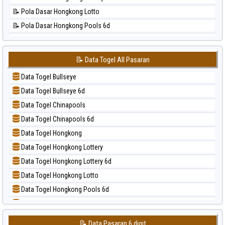
📊 Statistik Pennsylvania Day
📝 Pola Dasar Hongkong Lotto
📊 Statistik Sao Paulo
📝 Pola Dasar Hongkong Pools 6d
📊 Statistik Singapore
📝 Pola Dasar Japan
📊 Statistik Sydney
📝 Pola Dasar Japan 6d
📊 Statistik Sydney Lottery
📝 Data Togel All Pasaran
📝 Pola Dasar Korea
📊 Statistik Sydney Lottery 6d
Data Togel Bullseye
📝 Pola Dasar Kuda Lari
📊 Statistik Sydney Lotto
Data Togel Bullseye 6d
📝 Pola Dasar Magnum Cambodia
📊 Statistik Sydney Pools 6d
Data Togel Chinapools
📝 Pola Dasar Nagoya
📊 Statistik Taipei
Data Togel Chinapools 6d
📝 Pola Dasar North Carolina Day
📊 Statistik Taiwan
Data Togel Hongkong
📝 Pola Dasar Pcso
Data Togel Hongkong Lottery
📝 Pola Dasar Sao Paulo
Data Togel Hongkong Lottery 6d
📝 Pola Dasar Singapore
Data Togel Hongkong Lotto
📝 Pola Dasar Sydney
Data Togel Hongkong Pools 6d
📝 Pola Dasar Sydney Lottery
Data Togel Japan
📝 Pola Dasar Sydney Lottery 6d
Data Togel Japan 6d
📝 Pola Dasar Sydney Lotto
📝 Data Pasaran 6 digit