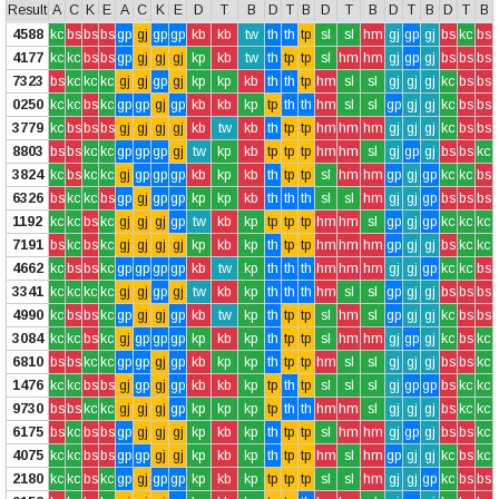
Result
A
C
K
E
A
C
K
E
D
T
B
D
T
B
D
T
B
D
T
B
D
T
B
4588
kc
bs
bs
bs
gp
gj
gp
gp
kb
kb
tw
th
th
tp
sl
sl
hm
gj
gp
gj
bs
kc
bs
4177
kc
kc
bs
bs
gp
gj
gj
gj
kp
kb
tw
th
tp
tp
sl
hm
hm
gj
gp
gj
bs
bs
bs
7323
bs
kc
kc
kc
gj
gj
gp
gj
kp
kp
kb
th
th
tp
hm
sl
sl
gj
gj
gj
kc
bs
bs
0250
kc
kc
bs
kc
gp
gp
gj
gp
kb
kb
kp
tp
th
th
hm
sl
sl
gp
gj
gj
kc
bs
bs
3779
kc
bs
bs
bs
gj
gj
gj
gj
kb
tw
kb
th
tp
tp
hm
hm
hm
gj
gj
gj
kc
bs
bs
8803
bs
bs
kc
kc
gp
gp
gp
gj
tw
kp
kb
tp
tp
tp
hm
hm
sl
gj
gp
gj
bs
bs
kc
3824
kc
bs
kc
kc
gj
gp
gp
gp
kb
kp
kb
th
tp
tp
sl
hm
hm
gp
gj
gp
kc
kc
bs
6326
bs
kc
kc
bs
gp
gj
gp
gp
kp
kp
kb
th
th
th
sl
sl
hm
gj
gj
gp
bs
bs
bs
1192
kc
kc
bs
kc
gj
gj
gj
gp
tw
kb
kp
tp
tp
tp
hm
hm
sl
gp
gj
gp
kc
kc
kc
7191
bs
kc
bs
kc
gj
gj
gj
gj
kp
kb
kp
th
tp
tp
hm
hm
hm
gp
gj
gj
bs
kc
kc
4662
kc
bs
bs
kc
gp
gp
gp
gp
kb
tw
kp
th
th
th
hm
hm
hm
gj
gj
gp
kc
kc
bs
3341
kc
kc
kc
kc
gj
gj
gp
gj
tw
kb
kp
th
th
th
hm
sl
sl
gp
gj
gj
bs
bs
bs
4990
kc
bs
bs
kc
gp
gj
gj
gp
kb
tw
kp
th
tp
tp
sl
hm
sl
gp
gj
gj
kc
bs
bs
3084
kc
kc
bs
kc
gj
gp
gp
gp
kp
kb
kp
th
tp
tp
sl
hm
hm
gj
gp
gj
kc
bs
kc
6810
bs
bs
kc
kc
gp
gp
gj
gp
kb
kp
kp
th
tp
tp
hm
sl
sl
gj
gj
gj
bs
bs
kc
1476
kc
kc
bs
bs
gj
gp
gj
gp
kb
kb
kp
tp
th
tp
sl
sl
sl
gj
gp
gp
bs
kc
kc
9730
bs
bs
kc
kc
gj
gj
gj
gp
kp
kp
kp
tp
th
th
hm
hm
sl
gj
gj
gj
bs
kc
kc
6175
bs
kc
bs
bs
gp
gj
gj
gj
kp
kb
kp
th
tp
tp
sl
hm
hm
gj
gp
gj
bs
bs
kc
4075
kc
kc
bs
bs
gp
gp
gj
gj
kp
kb
kp
th
tp
tp
hm
sl
hm
gp
gj
gj
kc
bs
kc
2180
kc
kc
bs
kc
gp
gj
gp
gp
kp
kb
kp
tp
tp
tp
sl
sl
hm
gj
gj
gp
kc
bs
bs