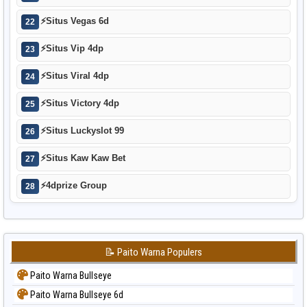
⚡
Situs Vegas 6d
22
⚡
Situs Vip 4dp
23
⚡
Situs Viral 4dp
24
⚡
Situs Victory 4dp
25
⚡
Situs Luckyslot 99
26
⚡
Situs Kaw Kaw Bet
27
⚡
4dprize Group
28
📝 Paito Warna Populers
Paito Warna Bullseye
Paito Warna Bullseye 6d