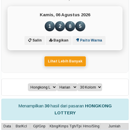
Kamis, 06 Agustus 2026
1
2
8
5
📋 Salin
📤 Bagikan
🎥 Paito Warna
Lihat Lebih Banyak
Menampilkan
30
hasil dari pasaran
HONGKONG
LOTTERY
Data
Bsr/Kcl
Gjl/Gnp
Kbng/Kmps
Tgh/Tpi
Hmo/Slng
Jumlah