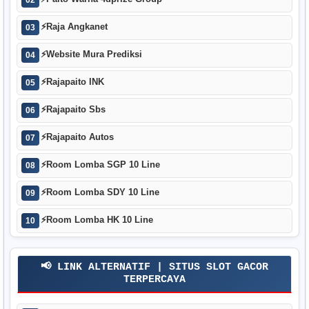
⚡
Raja Angkanet
03
⚡
Website Mura Prediksi
04
⚡
Rajapaito INK
05
⚡
Rajapaito Sbs
06
⚡
Rajapaito Autos
07
⚡
Room Lomba SGP 10 Line
08
⚡
Room Lomba SDY 10 Line
09
⚡
Room Lomba HK 10 Line
10
📢 LINK ALTERNATIF | SITUS SLOT GACOR
TERPERCAYA