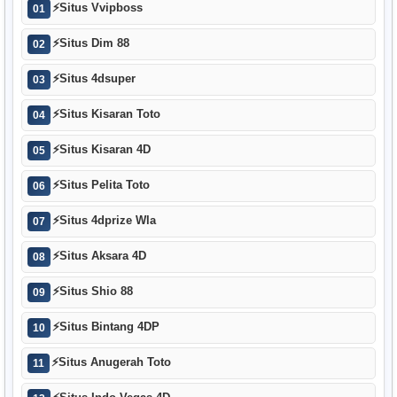
⚡
Situs Vvipboss
01
⚡
Situs Dim 88
02
⚡
Situs 4dsuper
03
⚡
Situs Kisaran Toto
04
⚡
Situs Kisaran 4D
05
⚡
Situs Pelita Toto
06
⚡
Situs 4dprize Wla
07
⚡
Situs Aksara 4D
08
⚡
Situs Shio 88
09
⚡
Situs Bintang 4DP
10
⚡
Situs Anugerah Toto
11