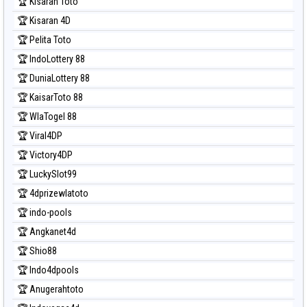
🏆 Kisaran Toto
🏆 Kisaran 4D
🏆 Pelita Toto
🏆 IndoLottery 88
🏆 DuniaLottery 88
🏆 KaisarToto 88
🏆 WlaTogel 88
🏆 Viral4DP
🏆 Victory4DP
🏆 LuckySlot99
🏆 4dprizewlatoto
🏆 indo-pools
🏆 Angkanet4d
🏆 Shio88
🏆 Indo4dpools
🏆 Anugerahtoto