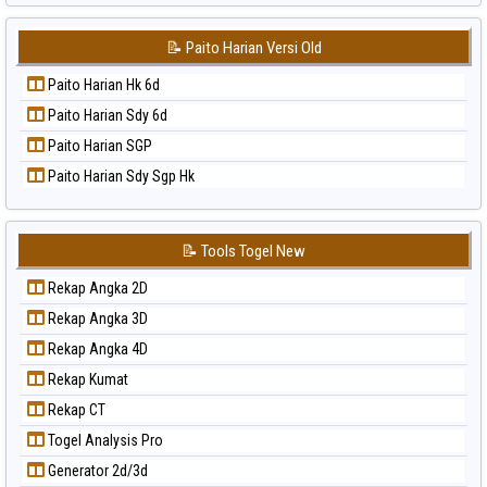
Paito Warna Sydney
📝 Paito Harian Versi Old
Paito Warna Sydney Lottery
Paito Warna Sydney Lottery 6d
Paito Harian Hk 6d
Paito Warna Sydney Lotto
Paito Harian Sdy 6d
Paito Warna Sydney Pools 6d
Paito Harian SGP
Paito Warna Taipei
Paito Harian Sdy Sgp Hk
Paito Warna Taiwan
📝 Tools Togel New
Rekap Angka 2D
Rekap Angka 3D
Rekap Angka 4D
Rekap Kumat
Rekap CT
Togel Analysis Pro
Generator 2d/3d