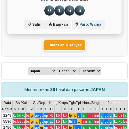
0
1
6
6
📋 Salin
📤 Bagikan
🎥 Paito Warna
Lihat Lebih Banyak
Menampilkan
30
hasil dari pasaran
JAPAN
Data
Bsr/Kcl
Gjl/Gnp
Kbng/Kmps
Tgh/Tpi
Hmo/Slng
Jumlah
Result
A
C
K
E
A
C
K
E
D
T
B
D
T
B
D
T
B
D
T
B
D
T
B
1248
kc
kc
kc
bs
gj
gp
gp
gp
kb
kb
kb
tp
tp
th
sl
hm
hm
gj
gp
gj
kc
bs
kc
5586
bs
bs
bs
bs
gj
gj
gp
gp
tw
kb
kp
th
th
tp
hm
sl
hm
gj
gp
gj
kc
kc
bs
1456
kc
kc
bs
bs
gj
gp
gj
gp
kb
kb
kb
tp
th
th
sl
sl
sl
gj
gj
gp
bs
bs
kc