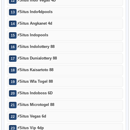
⚡
Situs Indo Vegas 4D
12
⚡
Situs Indo4dpools
13
⚡
Situs Angkanet 4d
14
⚡
Situs Indopools
15
⚡
Situs Indolottery 88
16
⚡
Situs Dunialottery 88
17
⚡
Situs Kaisartoto 88
18
⚡
Situs Wla Togel 88
19
⚡
Situs Indoboss 6D
20
⚡
Situs Microtogel 88
21
⚡
Situs Vegas 6d
22
⚡
Situs Vip 4dp
23