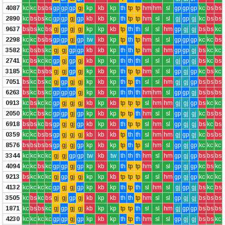
4087
kc
kc
bs
bs
gp
gp
gp
gj
kp
kb
kp
th
tp
tp
hm
hm
sl
gp
gp
gp
kc
bs
bs
2890
kc
bs
bs
kc
gp
gp
gj
gp
kb
kb
kp
th
tp
tp
hm
sl
sl
gj
gp
gj
kc
bs
bs
9637
bs
bs
kc
bs
gj
gp
gj
gj
kp
kp
kb
tp
th
th
sl
sl
hm
gp
gj
gj
bs
bs
kc
2298
kc
kc
bs
bs
gp
gp
gj
gp
tw
kb
kp
tp
th
tp
hm
sl
sl
gp
gp
gp
kc
kc
bs
3582
kc
bs
bs
kc
gj
gj
gp
gp
kb
kb
kp
th
th
tp
hm
sl
hm
gp
gp
gj
bs
kc
kc
2741
kc
bs
kc
kc
gp
gj
gp
gj
kb
kp
kp
th
th
th
sl
sl
sl
gj
gp
gj
bs
kc
bs
3185
kc
kc
bs
bs
gj
gj
gp
gj
kp
kb
kp
th
tp
tp
hm
sl
sl
gp
gj
gp
kc
bs
kc
7051
bs
kc
bs
kc
gj
gp
gj
gj
kp
kb
kp
th
tp
th
sl
sl
hm
gj
gj
gp
bs
bs
bs
6263
bs
kc
bs
kc
gp
gp
gp
gj
kp
kb
kp
th
th
th
hm
hm
sl
gp
gp
gj
bs
bs
bs
0913
kc
bs
kc
kc
gp
gj
gj
gj
kb
kp
kb
tp
tp
tp
sl
hm
hm
gj
gj
gp
bs
kc
kc
2050
kc
kc
bs
kc
gp
gp
gj
gp
kp
kb
kp
tp
tp
th
hm
sl
sl
gp
gj
gj
kc
bs
bs
6918
bs
bs
kc
bs
gp
gj
gj
gp
kb
kp
kb
th
tp
tp
sl
hm
sl
gp
gj
gj
bs
kc
bs
0359
kc
kc
bs
bs
gp
gj
gj
gj
kb
kb
kb
tp
th
th
sl
hm
hm
gj
gp
gj
kc
bs
bs
8576
bs
bs
bs
bs
gp
gj
gj
gp
kp
kb
kp
tp
th
tp
sl
hm
sl
gp
gj
gp
kc
kc
kc
3344
kc
kc
kc
kc
gj
gj
gp
gp
tw
kb
tw
th
th
th
hm
sl
hm
gp
gj
gp
bs
bs
bs
4094
kc
kc
bs
kc
gp
gp
gj
gp
kp
kb
kp
th
tp
tp
hm
sl
sl
gp
gj
gp
kc
bs
kc
9213
bs
kc
kc
kc
gj
gp
gj
gj
kp
kp
kb
tp
tp
tp
sl
sl
hm
gp
gj
gp
kc
kc
kc
4132
kc
kc
kc
kc
gp
gj
gj
gp
kp
kb
kp
th
tp
th
sl
hm
sl
gj
gp
gj
bs
kc
bs
3505
kc
bs
kc
bs
gj
gj
gp
gj
kb
kp
kb
th
th
tp
hm
sl
sl
gp
gj
gj
bs
bs
bs
1871
kc
bs
bs
kc
gj
gp
gj
gj
kb
kp
kp
tp
tp
th
sl
sl
hm
gj
gp
gp
bs
bs
bs
4230
kc
kc
kc
kc
gp
gp
gj
gp
kp
kb
kp
th
tp
th
hm
sl
sl
gp
gj
gj
bs
bs
kc