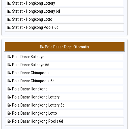
📊 Statistik Hongkong Lottery
⚽ Bola Hitam Sao Paulo
📊 Statistik Hongkong Lottery 6d
⚽ Bola Hitam Singapore
📊 Statistik Hongkong Lotto
⚽ Bola Hitam Sydney
📊 Statistik Hongkong Pools 6d
⚽ Bola Hitam Sydney Lottery
📊 Statistik Japan
⚽ Bola Hitam Sydney Lottery 6d
📊 Statistik Japan 6d
⚽ Bola Hitam Sydney Lotto
📝 Pola Dasar Togel Otomatis
📊 Statistik Korea
⚽ Bola Hitam Sydney Pools 6d
📝 Pola Dasar Bullseye
📊 Statistik Kuda Lari
⚽ Bola Hitam Taipei
📝 Pola Dasar Bullseye 6d
📊 Statistik Magnum Cambodia
⚽ Bola Hitam Taiwan
📝 Pola Dasar Chinapools
📊 Statistik Nagoya
📝 Pola Dasar Chinapools 6d
📊 Statistik New York Midday
📝 Pola Dasar Hongkong
📊 Statistik North Carolina Day
📝 Pola Dasar Hongkong Lottery
📊 Statistik Pcso
📝 Pola Dasar Hongkong Lottery 6d
📊 Statistik Pennsylvania Day
📝 Pola Dasar Hongkong Lotto
📊 Statistik Sao Paulo
📝 Pola Dasar Hongkong Pools 6d
📊 Statistik Singapore