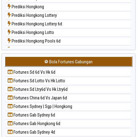
Paito Harian New York Midday
Prediksi Hongkong
Paito Harian North Carolina Day
Prediksi Hongkong Lottery
Paito Harian Pcso
Prediksi Hongkong Lottery 6d
Paito Harian Pennsylvania Day
Prediksi Hongkong Lotto
Paito Harian Sao Paulo
Prediksi Hongkong Pools 6d
Paito Harian Singapore
Prediksi Japan
Paito Harian Sydney
Prediksi Japan 6d
Paito Harian Sydney Lottery
⚽ Bola Fortunes Gabungan
Prediksi Korea
Paito Harian Sydney Lottery 6d
Fortunes Sd 6d Vs Hk 6d
Prediksi Kuda Lari
Paito Harian Sydney Lotto
Fortunes Sd Lotto Vs Hk Lotto
Prediksi Magnum Cambodia
Paito Harian Sydney Pools 6d
Fortunes Sd Ltry6d Vs Hk Ltry6d
Prediksi Nagoya
Paito Harian Taipei
Fortunes China 6d Vs Japan 6d
Prediksi North Carolina Day
Paito Harian Taiwan
Fortunes Sydney | Sgp | Hongkong
Prediksi Pcso
Fortunes Gab Sydney 6d
Prediksi Sao Paulo
Fortunes Gab Hongkong 6d
Prediksi Singapore
Fortunes Gab Sydney 4d
Prediksi Sydney