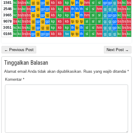
1581
kc
bs
bs
kc
gj
gj
gp
gj
kb
kb
kp
tp
th
tp
hm
sl
sl
gp
gp
gj
bs
kc
bs
2546
kc
bs
kc
bs
gp
gj
gp
gp
kb
kp
kb
th
th
th
sl
sl
hm
gj
gj
gj
bs
bs
kc
3965
kc
bs
bs
bs
gj
gj
gp
gj
kb
kp
kp
th
tp
th
hm
sl
sl
gj
gp
gp
kc
bs
kc
9078
bs
kc
bs
bs
gj
gp
gj
gp
kp
kb
kb
tp
tp
tp
sl
sl
sl
gj
gj
gp
bs
bs
bs
3051
kc
kc
bs
kc
gj
gp
gj
gj
kp
kb
kp
th
tp
th
sl
sl
hm
gj
gj
gp
kc
bs
bs
0166
kc
kc
bs
bs
gp
gj
gp
gp
kb
kb
tw
tp
tp
th
sl
sl
hm
gj
gj
gj
kc
bs
kc
← Previous Post
Next Post →
Tinggalkan Balasan
Alamat email Anda tidak akan dipublikasikan.
Ruas yang wajib ditandai
*
Komentar
*