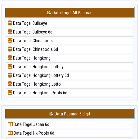
📝 Pola Dasar Japan
📊 Statistik Sydney
📝 Pola Dasar Japan 6d
📊 Statistik Sydney Lottery
📝 Data Togel All Pasaran
📝 Pola Dasar Korea
📊 Statistik Sydney Lottery 6d
Data Togel Bullseye
📝 Pola Dasar Kuda Lari
📊 Statistik Sydney Lotto
Data Togel Bullseye 6d
📝 Pola Dasar Magnum Cambodia
📊 Statistik Sydney Pools 6d
Data Togel Chinapools
📝 Pola Dasar Nagoya
📊 Statistik Taipei
Data Togel Chinapools 6d
📝 Pola Dasar North Carolina Day
📊 Statistik Taiwan
Data Togel Hongkong
📝 Pola Dasar Pcso
Data Togel Hongkong Lottery
📝 Pola Dasar Sao Paulo
Data Togel Hongkong Lottery 6d
📝 Pola Dasar Singapore
Data Togel Hongkong Lotto
📝 Pola Dasar Sydney
Data Togel Hongkong Pools 6d
📝 Pola Dasar Sydney Lottery
Data Togel Japan
📝 Pola Dasar Sydney Lottery 6d
Data Togel Japan 6d
📝 Pola Dasar Sydney Lotto
📝 Data Pasaran 6 digit
Data Togel Korea
📝 Pola Dasar Sydney Pools 6d
Data Togel Japan 6d
Data Togel Kuda Lari
📝 Pola Dasar Taipei
Data Togel Hk Pools 6d
Data Togel Magnum Cambodia