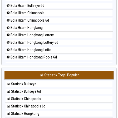
⚽ Bola Merah Kuda Lari
⚽ Bola Hitam Bullseye 6d
⚽ Bola Merah Magnum Cambodia
⚽ Bola Hitam Chinapools
⚽ Bola Merah Nagoya
⚽ Bola Hitam Chinapools 6d
⚽ Bola Merah North Carolina Day
⚽ Bola Hitam Hongkong
⚽ Bola Merah Pcso
⚽ Bola Hitam Hongkong Lottery
⚽ Bola Merah Sao Paulo
⚽ Bola Hitam Hongkong Lottery 6d
⚽ Bola Merah Singapore
⚽ Bola Hitam Hongkong Lotto
⚽ Bola Merah Sydney
⚽ Bola Hitam Hongkong Pools 6d
⚽ Bola Merah Sydney Lottery
⚽ Bola Hitam Japan
⚽ Bola Merah Sydney Lottery 6d
⚽ Bola Hitam Japan 6d
⚽ Bola Merah Sydney Lotto
📊 Statistik Togel Populer
⚽ Bola Hitam Korea
⚽ Bola Merah Sydney Pools 6d
📊 Statistik Bullseye
⚽ Bola Hitam Kuda Lari
⚽ Bola Merah Taipei
📊 Statistik Bullseye 6d
⚽ Bola Hitam Magnum Cambodia
⚽ Bola Merah Taiwan
📊 Statistik Chinapools
⚽ Bola Hitam Nagoya
📊 Statistik Chinapools 6d
⚽ Bola Hitam North Carolina Day
📊 Statistik Hongkong
⚽ Bola Hitam Pcso