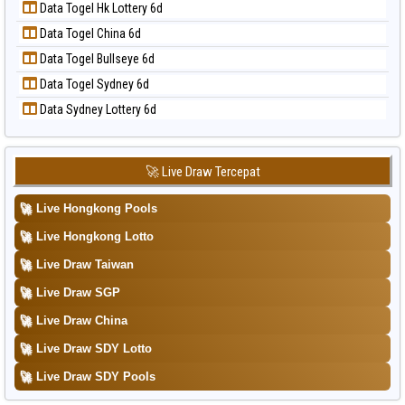
📝 Pola Dasar Taiwan
Data Togel Hk Lottery 6d
Data Togel Nagoya
Data Togel China 6d
Data Togel North Carolina Day
Data Togel Bullseye 6d
Data Togel Pcso
Data Togel Sydney 6d
Data Togel Sao Paulo
Data Sydney Lottery 6d
Data Togel Singapore
Data Togel Sydney
Data Togel Sydney Lottery
🚀 Live Draw Tercepat
Data Togel Sydney Lottery 6d
🚀
Live Hongkong Pools
Data Togel Sydney Lotto
🚀
Live Hongkong Lotto
Data Togel Sydney Pools 6d
🚀
Live Draw Taiwan
Data Togel Taipei
🚀
Live Draw SGP
Data Togel Taiwan
🚀
Live Draw China
🚀
Live Draw SDY Lotto
🚀
Live Draw SDY Pools