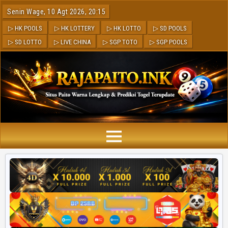
Senin Wage, 10 Agt 2026, 20:15
▷ HK POOLS
▷ HK LOTTERY
▷ HK LOTTO
▷ SD POOLS
▷ SD LOTTO
▷ LIVE CHINA
▷ SGP TOTO
▷ SGP POOLS