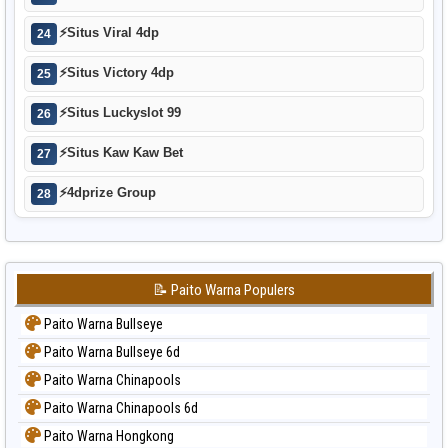
⚡
Situs Viral 4dp
24
⚡
Situs Victory 4dp
25
⚡
Situs Luckyslot 99
26
⚡
Situs Kaw Kaw Bet
27
⚡
4dprize Group
28
📝 Paito Warna Populers
Paito Warna Bullseye
Paito Warna Bullseye 6d
Paito Warna Chinapools
Paito Warna Chinapools 6d
Paito Warna Hongkong