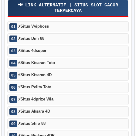
📢 LINK ALTERNATIF | SITUS SLOT GACOR
TERPERCAYA
⚡
Situs Vvipboss
01
⚡
Situs Dim 88
02
⚡
Situs 4dsuper
03
⚡
Situs Kisaran Toto
04
⚡
Situs Kisaran 4D
05
⚡
Situs Pelita Toto
06
⚡
Situs 4dprize Wla
07
⚡
Situs Aksara 4D
08
⚡
Situs Shio 88
09
⚡
Situs Bintang 4DP
10