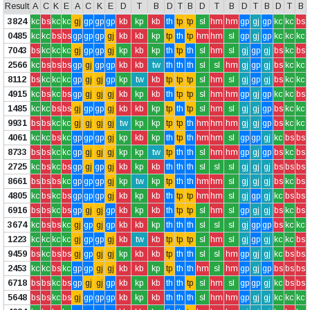
Result
A
C
K
E
A
C
K
E
D
T
B
D
T
B
D
T
B
D
T
B
D
T
B
3824
kc
bs
kc
kc
gj
gp
gp
gp
kb
kp
kb
th
tp
tp
sl
hm
hm
gp
gj
gp
kc
kc
bs
0485
kc
kc
bs
bs
gp
gp
gp
gj
kb
kb
kp
tp
th
tp
hm
hm
sl
gp
gj
gp
kc
kc
kc
7043
bs
kc
kc
kc
gj
gp
gp
gj
kp
kb
kp
th
tp
th
sl
hm
sl
gj
gp
gj
bs
kc
bs
2566
kc
bs
bs
bs
gp
gj
gp
gp
kb
kb
tw
th
th
th
sl
sl
hm
gj
gp
gj
bs
kc
kc
8112
bs
kc
kc
kc
gp
gj
gj
gp
kp
tw
kb
tp
tp
tp
sl
hm
sl
gj
gp
gj
bs
kc
kc
4915
kc
bs
kc
bs
gp
gj
gj
gj
kb
kp
kb
th
tp
tp
sl
hm
hm
gp
gj
gp
kc
kc
bs
1485
kc
kc
bs
bs
gj
gp
gp
gj
kb
kb
kp
tp
th
tp
sl
hm
sl
gj
gj
gp
bs
kc
kc
9931
bs
bs
kc
kc
gj
gj
gj
gj
tw
kp
kp
tp
tp
th
hm
hm
hm
gj
gj
gp
bs
kc
kc
4061
kc
kc
bs
kc
gp
gp
gp
gj
kp
kb
kp
th
tp
th
hm
hm
sl
gp
gp
gj
kc
bs
bs
8733
bs
bs
kc
kc
gp
gj
gj
gj
kp
kp
tw
tp
th
th
sl
hm
hm
gp
gj
gp
bs
kc
bs
2725
kc
bs
kc
bs
gp
gj
gp
gj
kb
kp
kb
th
th
th
sl
sl
sl
gj
gj
gj
bs
bs
bs
8661
bs
bs
bs
kc
gp
gp
gp
gj
kp
tw
kp
tp
th
th
hm
hm
sl
gj
gj
gj
bs
kc
bs
4805
kc
bs
kc
bs
gp
gp
gp
gj
kb
kp
kb
th
tp
tp
hm
hm
sl
gj
gp
gj
kc
bs
bs
6916
bs
bs
kc
bs
gp
gj
gj
gp
kb
kp
kb
th
tp
tp
sl
hm
sl
gp
gj
gj
bs
kc
bs
3674
kc
bs
bs
kc
gj
gp
gj
gp
kb
kb
kp
th
th
th
sl
sl
sl
gj
gp
gp
bs
kc
kc
1223
kc
kc
kc
kc
gj
gp
gp
gj
kb
tw
kb
tp
tp
tp
sl
hm
sl
gj
gp
gj
kc
kc
bs
9459
bs
kc
bs
bs
gj
gp
gj
gj
kp
kb
kb
tp
th
th
sl
sl
hm
gp
gj
gj
kc
bs
bs
2453
kc
kc
bs
kc
gp
gp
gj
gj
kb
kb
kp
tp
th
th
hm
sl
hm
gp
gj
gp
bs
bs
bs
6718
bs
bs
kc
bs
gp
gj
gj
gp
kb
kp
kb
th
th
tp
sl
hm
sl
gp
gp
gj
kc
bs
bs
5648
bs
bs
kc
bs
gj
gp
gp
gp
kb
kp
kb
th
th
th
sl
hm
hm
gp
gj
gj
kc
kc
kc