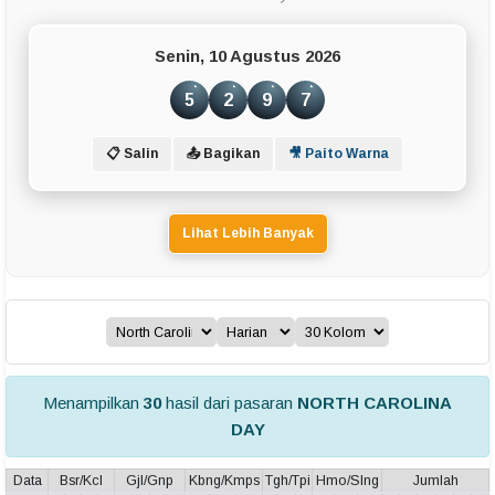
Senin, 10 Agustus 2026
5
2
9
7
📋 Salin
📤 Bagikan
🎥 Paito Warna
Lihat Lebih Banyak
Menampilkan
30
hasil dari pasaran
NORTH CAROLINA
DAY
Data
Bsr/Kcl
Gjl/Gnp
Kbng/Kmps
Tgh/Tpi
Hmo/Slng
Jumlah