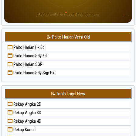
Paito Warna Pennsylvania Day
Paito Warna Sao Paulo
Real-time
Terenkripsi
Deep Learning
Paito Warna Singapore
Paito Warna Sydney
📝 Paito Harian Versi Old
Paito Warna Sydney Lottery
Paito Warna Sydney Lottery 6d
Paito Harian Hk 6d
Paito Warna Sydney Lotto
Paito Harian Sdy 6d
Paito Warna Sydney Pools 6d
Paito Harian SGP
Paito Warna Taipei
Paito Harian Sdy Sgp Hk
Paito Warna Taiwan
📝 Tools Togel New
Rekap Angka 2D
Rekap Angka 3D
Rekap Angka 4D
Rekap Kumat