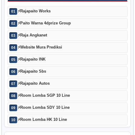
⚡
Rajapaito Works
01
⚡
Paito Warna 4dprize Group
02
⚡
Raja Angkanet
03
⚡
Website Mura Prediksi
04
⚡
Rajapaito INK
05
⚡
Rajapaito Sbs
06
⚡
Rajapaito Autos
07
⚡
Room Lomba SGP 10 Line
08
⚡
Room Lomba SDY 10 Line
09
⚡
Room Lomba HK 10 Line
10