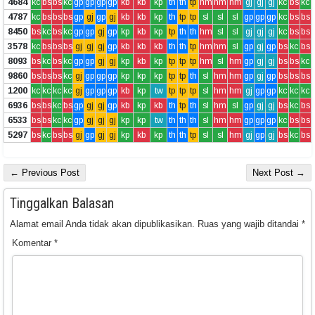
4684
kc
bs
bs
kc
gp
gp
gp
gp
kb
kb
kp
th
th
tp
hm
hm
hm
gj
gj
gj
kc
bs
kc
4787
kc
bs
bs
bs
gp
gj
gp
gj
kb
kb
kp
th
tp
tp
sl
sl
sl
gp
gp
gp
kc
bs
bs
8450
bs
kc
bs
kc
gp
gp
gj
gp
kp
kb
kp
tp
th
th
hm
sl
sl
gj
gj
gj
kc
bs
bs
3578
kc
bs
bs
bs
gj
gj
gj
gp
kb
kb
kb
th
th
tp
hm
hm
sl
gp
gj
gp
bs
kc
bs
8093
bs
kc
bs
kc
gp
gp
gj
gj
kp
kb
kp
tp
tp
tp
hm
sl
hm
gp
gj
gj
bs
bs
kc
9860
bs
bs
bs
kc
gj
gp
gp
gp
kp
kp
kp
tp
tp
th
sl
hm
hm
gp
gj
gp
bs
bs
bs
1200
kc
kc
kc
kc
gj
gp
gp
gp
kb
kp
tw
tp
tp
tp
sl
hm
hm
gj
gp
gp
kc
kc
kc
6936
bs
bs
kc
bs
gp
gj
gj
gp
kb
kp
kb
th
tp
th
sl
hm
sl
gp
gj
gj
bs
kc
bs
6533
bs
bs
kc
kc
gp
gj
gj
gj
kp
kp
tw
th
th
th
sl
hm
hm
gp
gp
gp
kc
bs
bs
5297
bs
kc
bs
bs
gj
gp
gj
gj
kp
kb
kp
th
th
tp
sl
sl
hm
gj
gp
gj
bs
kc
bs
← Previous Post
Next Post →
Tinggalkan Balasan
Alamat email Anda tidak akan dipublikasikan.
Ruas yang wajib ditandai
*
Komentar
*