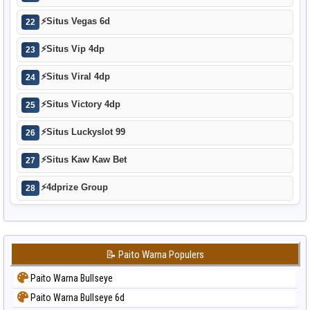
⚡
Situs Vegas 6d
22
⚡
Situs Vip 4dp
23
⚡
Situs Viral 4dp
24
⚡
Situs Victory 4dp
25
⚡
Situs Luckyslot 99
26
⚡
Situs Kaw Kaw Bet
27
⚡
4dprize Group
28
📝 Paito Warna Populers
Paito Warna Bullseye
Paito Warna Bullseye 6d