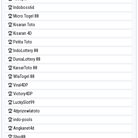
🏆 Indoboss6d
🏆 Micro Togel 88
🏆 Kisaran Toto
🏆 Kisaran 4D
🏆 Pelita Toto
🏆 IndoLottery 88
🏆 DuniaLottery 88
🏆 KaisarToto 88
🏆 WlaTogel 88
🏆 Viral4DP
🏆 Victory4DP
🏆 LuckySlot99
🏆 4dprizewlatoto
🏆 indo-pools
🏆 Angkanet4d
🏆 Shio88