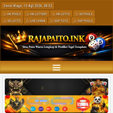
Senin Wage, 10 Agt 2026, 08:02
▷ HK POOLS
▷ HK LOTTERY
▷ HK LOTTO
▷ SD POOLS
▷ SD LOTTO
▷ LIVE CHINA
▷ SGP TOTO
▷ SGP POOLS