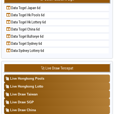
Data Togel Korea
📝 Pola Dasar Sydney Pools 6d
Data Togel Japan 6d
Data Togel Kuda Lari
📝 Pola Dasar Taipei
Data Togel Hk Pools 6d
Data Togel Magnum Cambodia
📝 Pola Dasar Taiwan
Data Togel Hk Lottery 6d
Data Togel Nagoya
Data Togel China 6d
Data Togel North Carolina Day
Data Togel Bullseye 6d
Data Togel Pcso
Data Togel Sydney 6d
Data Togel Sao Paulo
Data Sydney Lottery 6d
Data Togel Singapore
Data Togel Sydney
Data Togel Sydney Lottery
🚀 Live Draw Tercepat
Data Togel Sydney Lottery 6d
🚀
Live Hongkong Pools
Data Togel Sydney Lotto
🚀
Live Hongkong Lotto
Data Togel Sydney Pools 6d
🚀
Live Draw Taiwan
Data Togel Taipei
🚀
Live Draw SGP
Data Togel Taiwan
🚀
Live Draw China