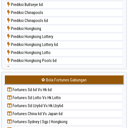
Prediksi Bullseye 6d
Paito Harian Magnum Cambodia
Prediksi Chinapools
Paito Harian Nagoya
Prediksi Chinapools 6d
Paito Harian New York Midday
Prediksi Hongkong
Paito Harian North Carolina Day
Prediksi Hongkong Lottery
Paito Harian Pcso
Prediksi Hongkong Lottery 6d
Paito Harian Pennsylvania Day
Prediksi Hongkong Lotto
Paito Harian Sao Paulo
Prediksi Hongkong Pools 6d
Paito Harian Singapore
Prediksi Japan
Paito Harian Sydney
Prediksi Japan 6d
Paito Harian Sydney Lottery
⚽ Bola Fortunes Gabungan
Prediksi Korea
Paito Harian Sydney Lottery 6d
Fortunes Sd 6d Vs Hk 6d
Prediksi Kuda Lari
Paito Harian Sydney Lotto
Fortunes Sd Lotto Vs Hk Lotto
Prediksi Magnum Cambodia
Paito Harian Sydney Pools 6d
Fortunes Sd Ltry6d Vs Hk Ltry6d
Prediksi Nagoya
Paito Harian Taipei
Fortunes China 6d Vs Japan 6d
Prediksi North Carolina Day
Paito Harian Taiwan
Fortunes Sydney | Sgp | Hongkong
Prediksi Pcso