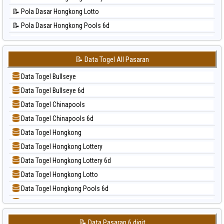
📊 Statistik Pennsylvania Day
📝 Pola Dasar Hongkong Lotto
📊 Statistik Sao Paulo
📝 Pola Dasar Hongkong Pools 6d
📊 Statistik Singapore
📝 Pola Dasar Japan
📊 Statistik Sydney
📝 Pola Dasar Japan 6d
📊 Statistik Sydney Lottery
📝 Data Togel All Pasaran
📝 Pola Dasar Korea
📊 Statistik Sydney Lottery 6d
Data Togel Bullseye
📝 Pola Dasar Kuda Lari
📊 Statistik Sydney Lotto
Data Togel Bullseye 6d
📝 Pola Dasar Magnum Cambodia
📊 Statistik Sydney Pools 6d
Data Togel Chinapools
📝 Pola Dasar Nagoya
📊 Statistik Taipei
Data Togel Chinapools 6d
📝 Pola Dasar North Carolina Day
📊 Statistik Taiwan
Data Togel Hongkong
📝 Pola Dasar Pcso
Data Togel Hongkong Lottery
📝 Pola Dasar Sao Paulo
Data Togel Hongkong Lottery 6d
📝 Pola Dasar Singapore
Data Togel Hongkong Lotto
📝 Pola Dasar Sydney
Data Togel Hongkong Pools 6d
📝 Pola Dasar Sydney Lottery
Data Togel Japan
📝 Pola Dasar Sydney Lottery 6d
Data Togel Japan 6d
📝 Pola Dasar Sydney Lotto
📝 Data Pasaran 6 digit