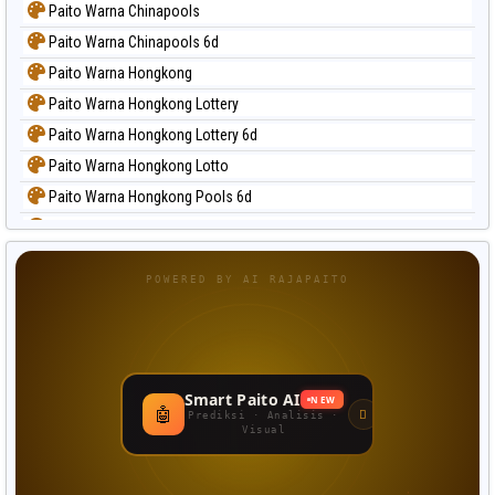
Paito Warna Chinapools
Paito Warna Chinapools 6d
Paito Warna Hongkong
Paito Warna Hongkong Lottery
Paito Warna Hongkong Lottery 6d
Paito Warna Hongkong Lotto
Paito Warna Hongkong Pools 6d
Paito Warna Japan
Paito Warna Japan 6d
POWERED BY AI RAJAPAITO
Paito Warna Korea
Paito Warna Kuda Lari
Paito Warna Magnum Cambodia
Paito Warna Nagoya
Smart Paito AI
NEW
🤖
Paito Warna New York Midday
Prediksi · Analisis ·
Visual
Paito Warna North Carolina Day
Paito Warna Pcso