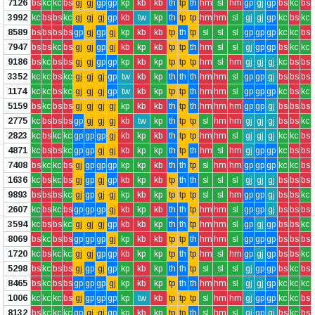
7126
bs
kc
kc
bs
gj
gj
gp
gp
kp
kb
kb
th
tp
th
hm
sl
hm
gp
gj
gp
bs
kc
bs
3992
kc
bs
bs
kc
gj
gj
gj
gp
kb
tw
kp
th
tp
tp
hm
hm
sl
gj
gj
gp
kc
bs
kc
8589
bs
bs
bs
bs
gp
gj
gp
gj
kp
kb
kb
tp
th
tp
sl
sl
sl
gp
gp
gp
kc
kc
bs
7947
bs
bs
kc
bs
gj
gj
gp
gj
kb
kp
kb
tp
tp
th
hm
sl
sl
gj
gp
gp
bs
kc
kc
9186
bs
kc
bs
bs
gj
gj
gp
gp
kp
kb
kp
tp
tp
tp
hm
sl
hm
gj
gj
gj
kc
bs
bs
3352
kc
kc
bs
kc
gj
gj
gj
gp
tw
kb
kp
th
th
th
hm
hm
sl
gp
gp
gj
bs
bs
bs
1174
kc
kc
bs
kc
gj
gj
gj
gp
tw
kb
kp
tp
tp
th
hm
hm
sl
gp
gp
gp
kc
bs
kc
5159
bs
kc
bs
bs
gj
gj
gj
gj
kp
kb
kb
th
tp
th
hm
hm
hm
gp
gp
gj
bs
bs
bs
2775
kc
bs
bs
bs
gp
gj
gj
gj
kb
tw
kp
th
tp
tp
sl
hm
hm
gj
gj
gj
bs
bs
kc
2823
kc
bs
kc
kc
gp
gp
gp
gj
kb
kp
kb
th
tp
tp
hm
hm
sl
gj
gj
gj
kc
kc
bs
4871
kc
bs
bs
kc
gp
gp
gj
gj
kb
kp
kp
th
tp
th
hm
sl
hm
gj
gp
gp
kc
bs
bs
7408
bs
kc
kc
bs
gj
gp
gp
gp
kp
kp
kb
th
th
tp
sl
hm
hm
gp
gp
gp
kc
kc
bs
1636
kc
bs
kc
bs
gj
gp
gj
gp
kb
kp
kb
tp
th
th
sl
sl
sl
gj
gj
gj
bs
bs
bs
9893
bs
bs
bs
kc
gj
gp
gj
gj
kp
kb
kp
tp
tp
tp
sl
sl
hm
gp
gp
gj
bs
bs
kc
2607
kc
bs
kc
bs
gp
gp
gp
gj
kb
kp
kb
th
th
tp
hm
hm
sl
gp
gp
gj
bs
bs
bs
3594
kc
bs
bs
kc
gj
gj
gj
gp
kb
kb
kp
th
th
tp
hm
hm
sl
gp
gj
gp
bs
bs
kc
8069
bs
kc
bs
bs
gp
gp
gp
gj
kp
kb
kb
tp
tp
th
hm
hm
sl
gp
gp
gp
bs
bs
bs
1720
kc
bs
kc
kc
gj
gj
gp
gp
kb
kp
kp
tp
th
tp
hm
sl
hm
gp
gj
gp
bs
bs
kc
5298
bs
kc
bs
bs
gj
gp
gj
gp
kp
kb
kp
th
th
tp
sl
sl
sl
gj
gp
gp
bs
kc
bs
8465
bs
kc
bs
bs
gp
gp
gp
gj
kp
kb
kp
tp
th
th
hm
hm
sl
gj
gj
gp
kc
kc
kc
1006
kc
kc
kc
bs
gj
gp
gp
gp
kp
tw
kb
tp
tp
tp
sl
hm
hm
gj
gp
gp
kc
kc
bs
8132
bs
kc
kc
kc
gp
gj
gj
gp
kp
kb
kp
tp
tp
th
sl
hm
sl
gj
gp
gj
bs
kc
bs