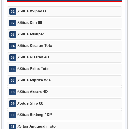
⚡
Situs Vvipboss
01
⚡
Situs Dim 88
02
⚡
Situs 4dsuper
03
⚡
Situs Kisaran Toto
04
⚡
Situs Kisaran 4D
05
⚡
Situs Pelita Toto
06
⚡
Situs 4dprize Wla
07
⚡
Situs Aksara 4D
08
⚡
Situs Shio 88
09
⚡
Situs Bintang 4DP
10
⚡
Situs Anugerah Toto
11