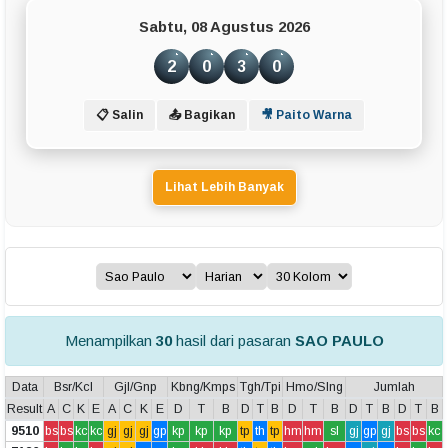
Sabtu, 08 Agustus 2026
2
0
3
0
📋 Salin
📤 Bagikan
🎥 Paito Warna
Lihat Lebih Banyak
Menampilkan
30
hasil dari pasaran
SAO PAULO
Data
Bsr/Kcl
Gjl/Gnp
Kbng/Kmps
Tgh/Tpi
Hmo/Slng
Jumlah
Result
A
C
K
E
A
C
K
E
D
T
B
D
T
B
D
T
B
D
T
B
D
T
B
9510
bs
bs
kc
kc
gj
gj
gj
gp
kp
kp
kp
tp
th
tp
hm
hm
sl
gj
gp
gj
bs
bs
kc