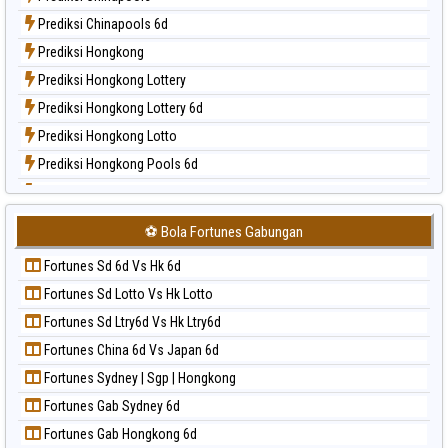
Paito Harian Nagoya
Prediksi Chinapools 6d
Paito Harian New York Midday
Prediksi Hongkong
Paito Harian North Carolina Day
Prediksi Hongkong Lottery
Paito Harian Pcso
Prediksi Hongkong Lottery 6d
Paito Harian Pennsylvania Day
Prediksi Hongkong Lotto
Paito Harian Sao Paulo
Prediksi Hongkong Pools 6d
Paito Harian Singapore
Prediksi Japan
Paito Harian Sydney
Prediksi Japan 6d
Paito Harian Sydney Lottery
⚽ Bola Fortunes Gabungan
Prediksi Korea
Paito Harian Sydney Lottery 6d
Fortunes Sd 6d Vs Hk 6d
Prediksi Kuda Lari
Paito Harian Sydney Lotto
Fortunes Sd Lotto Vs Hk Lotto
Prediksi Magnum Cambodia
Paito Harian Sydney Pools 6d
Fortunes Sd Ltry6d Vs Hk Ltry6d
Prediksi Nagoya
Paito Harian Taipei
Fortunes China 6d Vs Japan 6d
Prediksi North Carolina Day
Paito Harian Taiwan
Fortunes Sydney | Sgp | Hongkong
Prediksi Pcso
Fortunes Gab Sydney 6d
Prediksi Sao Paulo
Fortunes Gab Hongkong 6d
Prediksi Singapore