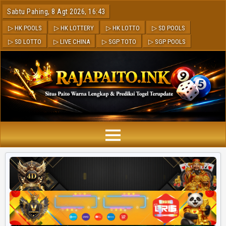
Sabtu Pahing, 8 Agt 2026, 16:43
▷ HK POOLS
▷ HK LOTTERY
▷ HK LOTTO
▷ SD POOLS
▷ SD LOTTO
▷ LIVE CHINA
▷ SGP TOTO
▷ SGP POOLS