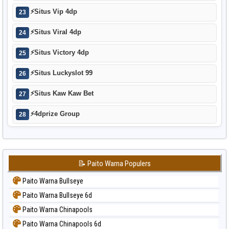
⚡
Situs Vip 4dp
23
⚡
Situs Viral 4dp
24
⚡
Situs Victory 4dp
25
⚡
Situs Luckyslot 99
26
⚡
Situs Kaw Kaw Bet
27
⚡
4dprize Group
28
📝 Paito Warna Populers
Paito Warna Bullseye
Paito Warna Bullseye 6d
Paito Warna Chinapools
Paito Warna Chinapools 6d