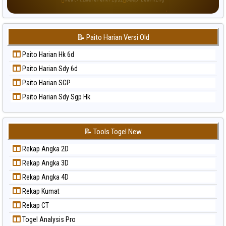
Paito Warna Singapore
Paito Warna Sydney
📝 Paito Harian Versi Old
Paito Warna Sydney Lottery
Paito Warna Sydney Lottery 6d
Paito Harian Hk 6d
Paito Warna Sydney Lotto
Paito Harian Sdy 6d
Paito Warna Sydney Pools 6d
Paito Harian SGP
Paito Warna Taipei
Paito Harian Sdy Sgp Hk
Paito Warna Taiwan
📝 Tools Togel New
Rekap Angka 2D
Rekap Angka 3D
Rekap Angka 4D
Rekap Kumat
Rekap CT
Togel Analysis Pro