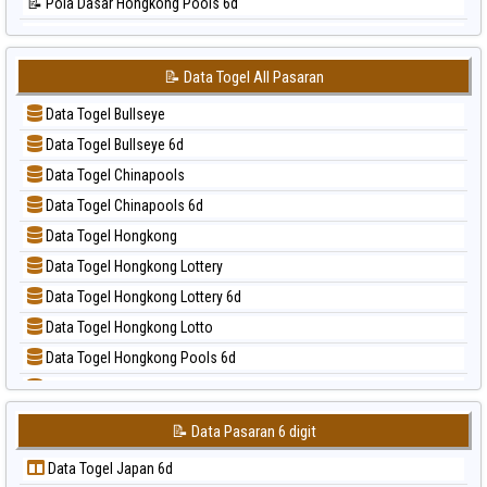
📝 Pola Dasar Hongkong Pools 6d
📊 Statistik Singapore
📝 Pola Dasar Japan
📊 Statistik Sydney
📝 Pola Dasar Japan 6d
📊 Statistik Sydney Lottery
📝 Data Togel All Pasaran
📝 Pola Dasar Korea
📊 Statistik Sydney Lottery 6d
Data Togel Bullseye
📝 Pola Dasar Kuda Lari
📊 Statistik Sydney Lotto
Data Togel Bullseye 6d
📝 Pola Dasar Magnum Cambodia
📊 Statistik Sydney Pools 6d
Data Togel Chinapools
📝 Pola Dasar Nagoya
📊 Statistik Taipei
Data Togel Chinapools 6d
📝 Pola Dasar North Carolina Day
📊 Statistik Taiwan
Data Togel Hongkong
📝 Pola Dasar Pcso
Data Togel Hongkong Lottery
📝 Pola Dasar Sao Paulo
Data Togel Hongkong Lottery 6d
📝 Pola Dasar Singapore
Data Togel Hongkong Lotto
📝 Pola Dasar Sydney
Data Togel Hongkong Pools 6d
📝 Pola Dasar Sydney Lottery
Data Togel Japan
📝 Pola Dasar Sydney Lottery 6d
Data Togel Japan 6d
📝 Pola Dasar Sydney Lotto
📝 Data Pasaran 6 digit
Data Togel Korea
📝 Pola Dasar Sydney Pools 6d
Data Togel Japan 6d
Data Togel Kuda Lari