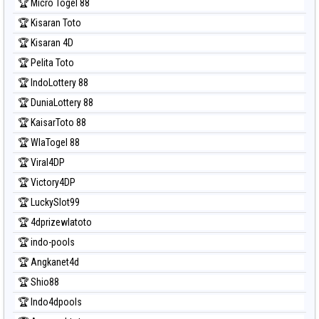
🏆 Micro Togel 88
🏆 Kisaran Toto
🏆 Kisaran 4D
🏆 Pelita Toto
🏆 IndoLottery 88
🏆 DuniaLottery 88
🏆 KaisarToto 88
🏆 WlaTogel 88
🏆 Viral4DP
🏆 Victory4DP
🏆 LuckySlot99
🏆 4dprizewlatoto
🏆 indo-pools
🏆 Angkanet4d
🏆 Shio88
🏆 Indo4dpools