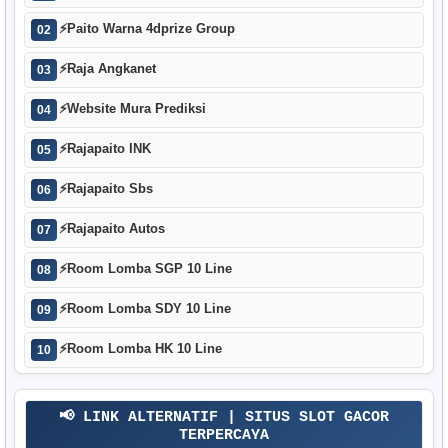
⚡
Paito Warna 4dprize Group
02
⚡
Raja Angkanet
03
⚡
Website Mura Prediksi
04
⚡
Rajapaito INK
05
⚡
Rajapaito Sbs
06
⚡
Rajapaito Autos
07
⚡
Room Lomba SGP 10 Line
08
⚡
Room Lomba SDY 10 Line
09
⚡
Room Lomba HK 10 Line
10
📢 LINK ALTERNATIF | SITUS SLOT GACOR
TERPERCAYA