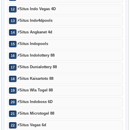
⚡
Situs Indo Vegas 4D
12
⚡
Situs Indo4dpools
13
⚡
Situs Angkanet 4d
14
⚡
Situs Indopools
15
⚡
Situs Indolottery 88
16
⚡
Situs Dunialottery 88
17
⚡
Situs Kaisartoto 88
18
⚡
Situs Wla Togel 88
19
⚡
Situs Indoboss 6D
20
⚡
Situs Microtogel 88
21
⚡
Situs Vegas 6d
22