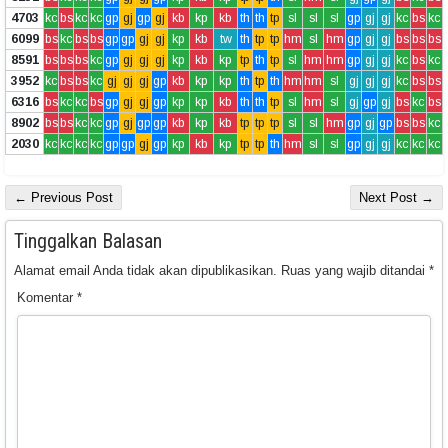
4703
kc
bs
kc
kc
gp
gj
gp
gj
kb
kp
kb
th
th
tp
sl
sl
sl
gp
gj
gj
kc
bs
kc
6099
bs
kc
bs
bs
gp
gp
gj
gj
kp
kb
tw
th
tp
tp
hm
sl
hm
gp
gj
gj
bs
bs
bs
8591
bs
bs
bs
kc
gp
gj
gj
gj
kp
kb
kp
tp
th
tp
sl
hm
hm
gp
gj
gj
kc
bs
kc
3952
kc
bs
bs
kc
gj
gj
gj
gp
kb
kp
kp
th
tp
th
hm
hm
sl
gj
gj
gj
kc
bs
bs
6316
bs
kc
kc
bs
gp
gj
gj
gp
kp
kp
kb
th
th
tp
sl
hm
sl
gj
gp
gj
bs
kc
bs
8902
bs
bs
kc
kc
gp
gj
gp
gp
kb
kp
kb
tp
tp
tp
sl
sl
hm
gp
gj
gp
bs
bs
kc
2030
kc
kc
kc
kc
gp
gp
gj
gp
kp
kb
kp
tp
tp
th
hm
sl
sl
gp
gj
gj
kc
kc
kc
← Previous Post
Next Post →
Tinggalkan Balasan
Alamat email Anda tidak akan dipublikasikan.
Ruas yang wajib ditandai
*
Komentar
*