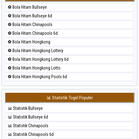
⚽ Bola Merah Korea
⚽ Bola Hitam Bullseye
⚽ Bola Merah Kuda Lari
⚽ Bola Hitam Bullseye 6d
⚽ Bola Merah Magnum Cambodia
⚽ Bola Hitam Chinapools
⚽ Bola Merah Nagoya
⚽ Bola Hitam Chinapools 6d
⚽ Bola Merah North Carolina Day
⚽ Bola Hitam Hongkong
⚽ Bola Merah Pcso
⚽ Bola Hitam Hongkong Lottery
⚽ Bola Merah Sao Paulo
⚽ Bola Hitam Hongkong Lottery 6d
⚽ Bola Merah Singapore
⚽ Bola Hitam Hongkong Lotto
⚽ Bola Merah Sydney
⚽ Bola Hitam Hongkong Pools 6d
⚽ Bola Merah Sydney Lottery
⚽ Bola Hitam Japan
⚽ Bola Merah Sydney Lottery 6d
⚽ Bola Hitam Japan 6d
⚽ Bola Merah Sydney Lotto
📊 Statistik Togel Populer
⚽ Bola Hitam Korea
⚽ Bola Merah Sydney Pools 6d
📊 Statistik Bullseye
⚽ Bola Hitam Kuda Lari
⚽ Bola Merah Taipei
📊 Statistik Bullseye 6d
⚽ Bola Hitam Magnum Cambodia
⚽ Bola Merah Taiwan
📊 Statistik Chinapools
⚽ Bola Hitam Nagoya
📊 Statistik Chinapools 6d
⚽ Bola Hitam North Carolina Day