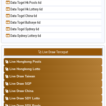
📝 Pola Dasar Taipei
Data Togel Hk Pools 6d
Data Togel Magnum Cambodia
📝 Pola Dasar Taiwan
Data Togel Hk Lottery 6d
Data Togel Nagoya
Data Togel China 6d
Data Togel North Carolina Day
Data Togel Bullseye 6d
Data Togel Pcso
Data Togel Sydney 6d
Data Togel Sao Paulo
Data Sydney Lottery 6d
Data Togel Singapore
Data Togel Sydney
Data Togel Sydney Lottery
🚀 Live Draw Tercepat
Data Togel Sydney Lottery 6d
🚀
Live Hongkong Pools
Data Togel Sydney Lotto
🚀
Live Hongkong Lotto
Data Togel Sydney Pools 6d
🚀
Live Draw Taiwan
Data Togel Taipei
🚀
Live Draw SGP
Data Togel Taiwan
🚀
Live Draw China
🚀
Live Draw SDY Lotto
🚀
Live Draw SDY Pools