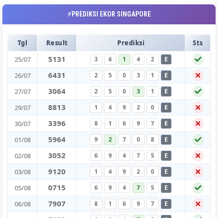
⚡PREDIKSI EKOR SINGAPORE
Tgl
Result
Prediksi
Sts
5
1
3
1
25/07
3
6
1
4
2
E
6
4
3
1
26/07
2
5
0
3
1
E
3
0
6
4
27/07
2
5
0
3
1
E
8
8
1
3
29/07
1
4
9
2
0
E
3
3
9
6
30/07
8
1
6
9
7
E
5
9
6
4
01/08
9
2
7
0
8
E
3
0
5
2
02/08
6
9
4
7
5
E
9
1
2
0
03/08
1
4
9
2
0
E
0
7
1
5
05/08
6
9
4
7
5
E
7
9
0
7
06/08
8
1
6
9
7
E