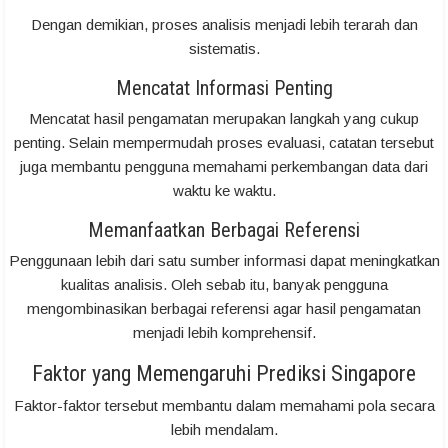
Dengan demikian, proses analisis menjadi lebih terarah dan
sistematis.
Mencatat Informasi Penting
Mencatat hasil pengamatan merupakan langkah yang cukup
penting. Selain mempermudah proses evaluasi, catatan tersebut
juga membantu pengguna memahami perkembangan data dari
waktu ke waktu.
Memanfaatkan Berbagai Referensi
Penggunaan lebih dari satu sumber informasi dapat meningkatkan
kualitas analisis. Oleh sebab itu, banyak pengguna
mengombinasikan berbagai referensi agar hasil pengamatan
menjadi lebih komprehensif.
Faktor yang Memengaruhi Prediksi Singapore
Faktor-faktor tersebut membantu dalam memahami pola secara
lebih mendalam.