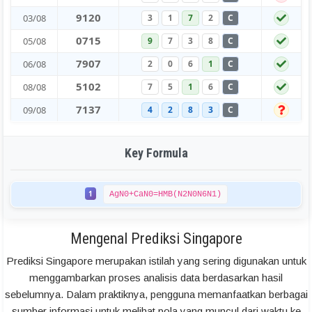
9
1
2
0
03/08
3
1
7
2
C
0
7
1
5
05/08
9
7
3
8
C
7
9
0
7
06/08
2
0
6
1
C
5
1
0
2
08/08
7
5
1
6
C
7
1
3
7
09/08
4
2
8
3
C
Key Formula
1
AgN0+CaN0=HMB(N2N0N6N1)
Mengenal Prediksi Singapore
Prediksi Singapore merupakan istilah yang sering digunakan untuk
menggambarkan proses analisis data berdasarkan hasil
sebelumnya. Dalam praktiknya, pengguna memanfaatkan berbagai
sumber informasi untuk melihat pola yang muncul dari waktu ke