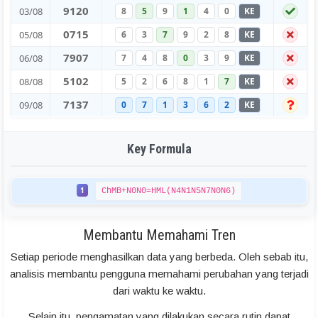
9
1
2
0
03/08
8
5
9
1
4
0
KE
0
7
1
5
05/08
6
3
7
9
2
8
KE
7
9
0
7
06/08
7
4
8
0
3
9
KE
5
1
0
2
08/08
5
2
6
8
1
7
KE
7
1
3
7
09/08
0
7
1
3
6
2
KE
Key Formula
1
ChMB+N0N0=HML(N4N1N5N7N0N6)
Membantu Memahami Tren
Setiap periode menghasilkan data yang berbeda. Oleh sebab itu,
analisis membantu pengguna memahami perubahan yang terjadi
dari waktu ke waktu.
Selain itu, pengamatan yang dilakukan secara rutin dapat