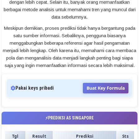
dengan lebih cepat. Selain itu, banyak orang memanfaatkan
berbagai metode analisis untuk memahami tren yang muncul dari
data sebelumnya.
Meskipun demikian, proses prediksi tidak hanya bergantung pada
satu sumber informasi. Sebaliknya, pengguna biasanya
menggabungkan beberapa referensi agar hasil pengamatan
menjadi lebih lengkap. Oleh karena itu, memahami cara membaca
pola dan menganalisis data menjadi langkah penting bagi siapa
saja yang ingin memanfaatkan informasi secara lebih maksimal.
Pakai keys pribadi
Buat Key Formula
⚡PREDIKSI AS SINGAPORE
Tgl
Result
Prediksi
Sts