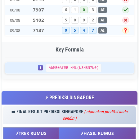
7
9
0
7
06/08
6
1
0
3
AI
5
1
0
2
08/08
5
0
9
2
AI
7
1
3
7
09/08
0
5
4
7
AI
Key Formula
1
AbMB+AfMB=HML(N3N8N7N0)
⚡ PREDIKSI SINGAPORE
➡️ FINAL RESULT PREDIKSI SINGAPORE
( utamakan prediksi anda
sendiri )
⚡TREK RUMUS
⚡HASIL RUMUS