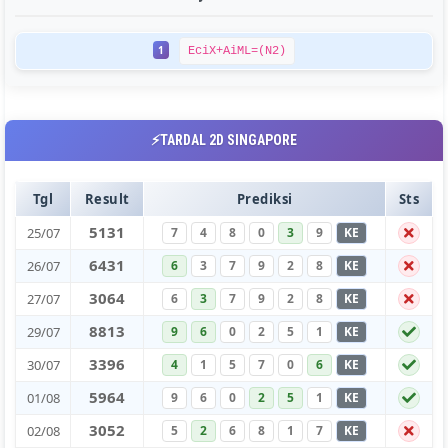
1
EciX+AiML=(N2)
⚡TARDAL 2D SINGAPORE
Tgl
Result
Prediksi
Sts
5
1
3
1
25/07
7
4
8
0
3
9
KE
6
4
3
1
26/07
6
3
7
9
2
8
KE
3
0
6
4
27/07
6
3
7
9
2
8
KE
8
8
1
3
29/07
9
6
0
2
5
1
KE
3
3
9
6
30/07
4
1
5
7
0
6
KE
5
9
6
4
01/08
9
6
0
2
5
1
KE
3
0
5
2
02/08
5
2
6
8
1
7
KE