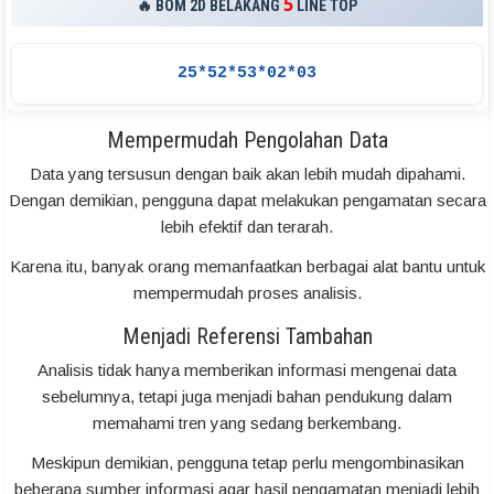
5
🔥 BOM 2D BELAKANG
LINE TOP
25*52*53*02*03
Mempermudah Pengolahan Data
Data yang tersusun dengan baik akan lebih mudah dipahami.
Dengan demikian, pengguna dapat melakukan pengamatan secara
lebih efektif dan terarah.
Karena itu, banyak orang memanfaatkan berbagai alat bantu untuk
mempermudah proses analisis.
Menjadi Referensi Tambahan
Analisis tidak hanya memberikan informasi mengenai data
sebelumnya, tetapi juga menjadi bahan pendukung dalam
memahami tren yang sedang berkembang.
Meskipun demikian, pengguna tetap perlu mengombinasikan
beberapa sumber informasi agar hasil pengamatan menjadi lebih