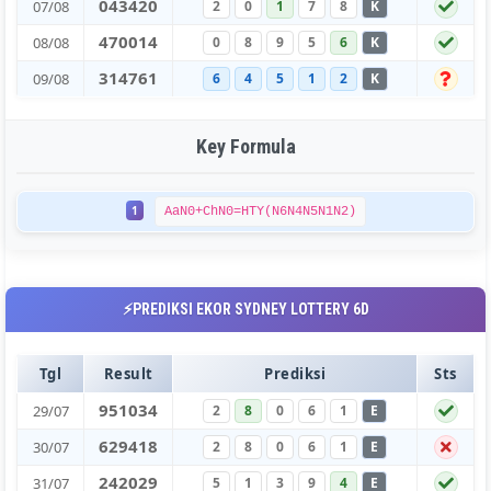
0
4
3
4
2
0
07/08
2
0
1
7
8
K
4
7
0
0
1
4
08/08
0
8
9
5
6
K
3
1
4
7
6
1
09/08
6
4
5
1
2
K
Key Formula
1
AaN0+ChN0=HTY(N6N4N5N1N2)
⚡PREDIKSI EKOR SYDNEY LOTTERY 6D
Tgl
Result
Prediksi
Sts
9
5
1
0
3
4
29/07
2
8
0
6
1
E
6
2
9
4
1
8
30/07
2
8
0
6
1
E
2
4
2
0
2
9
31/07
5
1
3
9
4
E