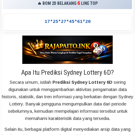
6
🔥 BOM 2D BELAKANG
LINE TOP
17*25*27*45*61*20
Apa Itu Prediksi Sydney Lottery 6D?
Secara umum, istilah
Prediksi Sydney Lottery 6D
sering
digunakan untuk menggambarkan aktivitas pengamatan data
historis, statistik, dan tren informasi yang berkaitan dengan Sydney
Lottery. Banyak pengguna mengumpulkan data dari periode
sebelumnya, kemudian mempelajari informasi tersebut untuk
memahami karakteristik data yang tersedia.
Selain itu, berbagai platform digital menyediakan arsip data yang