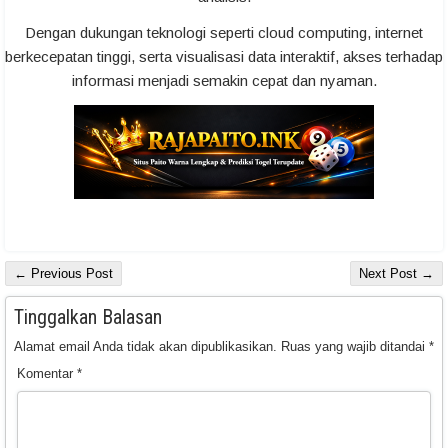
Dengan dukungan teknologi seperti cloud computing, internet
berkecepatan tinggi, serta visualisasi data interaktif, akses terhadap
informasi menjadi semakin cepat dan nyaman.
← Previous Post
Next Post →
Tinggalkan Balasan
Alamat email Anda tidak akan dipublikasikan.
Ruas yang wajib ditandai
*
Komentar
*