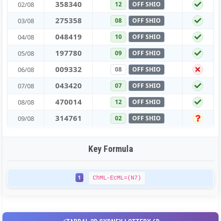
3
5
8
3
4
0
02/08
12
OFF SHIO
2
7
5
3
5
8
03/08
08
OFF SHIO
0
4
8
4
1
9
04/08
10
OFF SHIO
1
9
7
7
8
0
05/08
09
OFF SHIO
0
0
9
3
3
2
06/08
08
OFF SHIO
0
4
3
4
2
0
07/08
07
OFF SHIO
4
7
0
0
1
4
08/08
12
OFF SHIO
3
1
4
7
6
1
09/08
02
OFF SHIO
Key Formula
1
ChML-EcML=(N7)