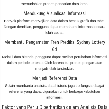
memudahkan proses pencarian data lama.
Mendukung Visualisasi Informasi
Banyak platform menyajikan data dalam bentuk grafik dan tabel.
Dengan demikian, pengguna dapat memahami informasi secara
lebih cepat.
Membantu Pengamatan Tren Prediksi Sydney Lottery
6d
Melalui data historis, pengguna dapat melihat perubahan informasi
dalam periode tertentu. Oleh karena itu, proses pengamatan
menjadi lebih terstruktur.
Menjadi Referensi Data
Selain membantu analisis, data historis juga berfungsi sebagai
referensi yang dapat digunakan untuk berbagai kebutuhan
informasi.
Faktor yang Perlu Diperhatikan dalam Analisis Data