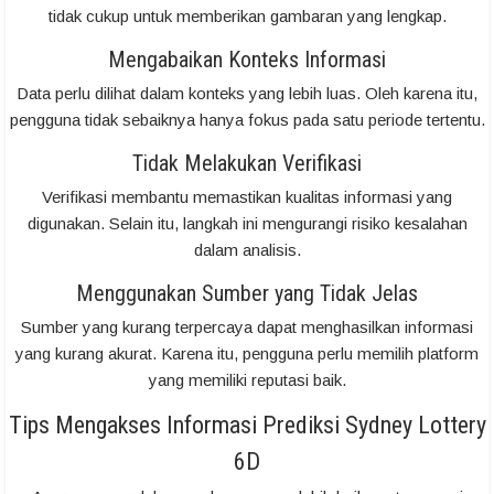
tidak cukup untuk memberikan gambaran yang lengkap.
Mengabaikan Konteks Informasi
Data perlu dilihat dalam konteks yang lebih luas. Oleh karena itu,
pengguna tidak sebaiknya hanya fokus pada satu periode tertentu.
Tidak Melakukan Verifikasi
Verifikasi membantu memastikan kualitas informasi yang
digunakan. Selain itu, langkah ini mengurangi risiko kesalahan
dalam analisis.
Menggunakan Sumber yang Tidak Jelas
Sumber yang kurang terpercaya dapat menghasilkan informasi
yang kurang akurat. Karena itu, pengguna perlu memilih platform
yang memiliki reputasi baik.
Tips Mengakses Informasi Prediksi Sydney Lottery
6D