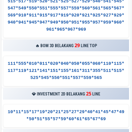
515*517*519*520*521*525*527*529*540*541*545*
547*549*550*551*555*557*559*560*561*565*567*
569*910*911*915*917*919*920*921*925*927*929*
940*941*945*947*949*950*951*955*957*959*960*
961*965*967*969
29
🔥 BOM 3D BELAKANG
LINE TOP
111*555*010*011*020*040*050*055*060*110*115*
117*119*121*141*151*155*161*311*355*511*515*
525*545*550*551*557*559*565
25
💎 INVESTMENT 2D BELAKANG
LINE
10*11*15*17*19*20*21*25*27*29*40*41*45*47*49
*50*51*55*57*59*60*61*65*67*69