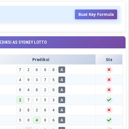
Buat Key Formula
EDIKSI AS SYDNEY LOTTO
Prediksi
Sts
7
2
6
0
8
A
4
9
3
7
5
A
9
4
8
2
0
A
2
7
1
5
3
A
3
8
2
6
4
A
5
0
4
8
6
A