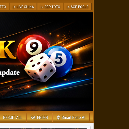
OTTO
▷ LIVE CHINA
▷ SGP TOTO
▷ SGP POOLS
RESULT ALL
KALENDER
🤖 Smart Paito AI