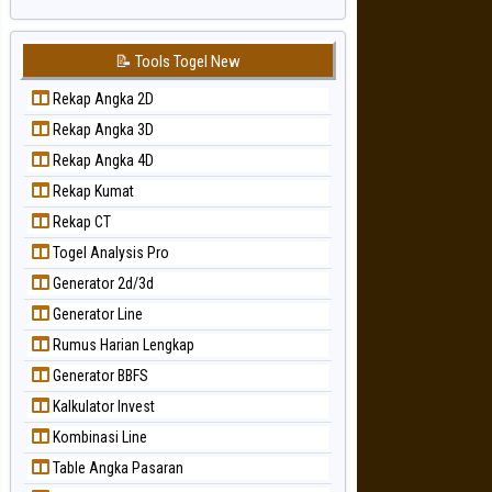
Paito Warna Taiwan
📝 Tools Togel New
Rekap Angka 2D
Rekap Angka 3D
Rekap Angka 4D
Rekap Kumat
Rekap CT
Togel Analysis Pro
Generator 2d/3d
Generator Line
Rumus Harian Lengkap
Generator BBFS
Kalkulator Invest
Kombinasi Line
Table Angka Pasaran