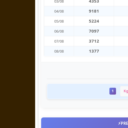
4
3
5
3
03/08
9
1
8
1
04/08
5
2
2
4
05/08
7
0
9
7
06/08
3
7
1
2
07/08
1
3
7
7
08/08
1
K
⚡PRE