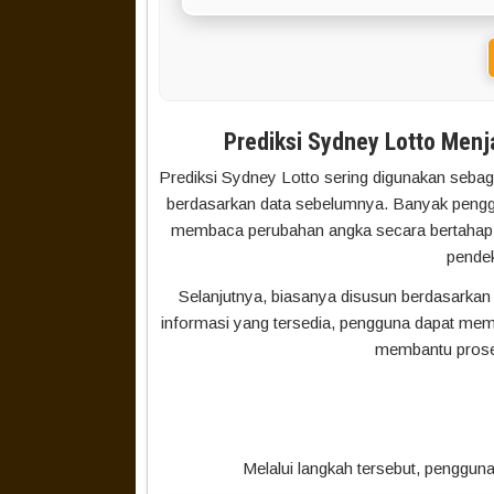
Prediksi Sydney Lotto Men
Prediksi Sydney Lotto sering digunakan seba
berdasarkan data sebelumnya. Banyak peng
membaca perubahan angka secara bertahap. 
pendek
Selanjutnya, biasanya disusun berdasarka
informasi yang tersedia, pengguna dapat mem
membantu pros
Melalui langkah tersebut, penggu