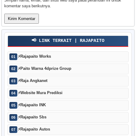
Simpan nama, email, dan situs web saya pada peramban ini untuk
komentar saya berikutnya.
📢 LINK TERKAIT | RAJAPAITO
⚡
Rajapaito Works
01
⚡
Paito Warna 4dprize Group
02
⚡
Raja Angkanet
03
⚡
Website Mura Prediksi
04
⚡
Rajapaito INK
05
⚡
Rajapaito Sbs
06
⚡
Rajapaito Autos
07