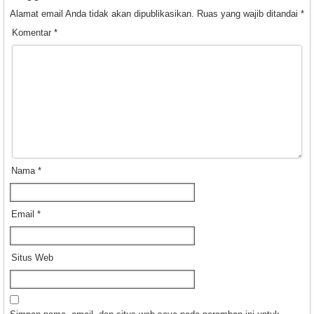
Alamat email Anda tidak akan dipublikasikan.
Ruas yang wajib ditandai
*
Komentar
*
Nama
*
Email
*
Situs Web