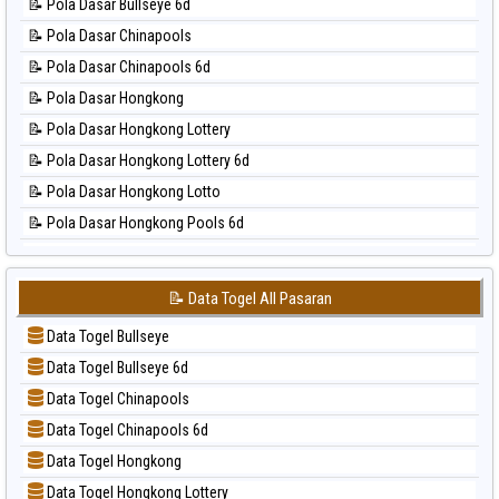
📝 Pola Dasar Bullseye 6d
📊 Statistik Magnum Cambodia
⚽ Bola Hitam Taiwan
📝 Pola Dasar Chinapools
📊 Statistik Nagoya
📝 Pola Dasar Chinapools 6d
📊 Statistik New York Midday
📝 Pola Dasar Hongkong
📊 Statistik North Carolina Day
📝 Pola Dasar Hongkong Lottery
📊 Statistik Pcso
📝 Pola Dasar Hongkong Lottery 6d
📊 Statistik Pennsylvania Day
📝 Pola Dasar Hongkong Lotto
📊 Statistik Sao Paulo
📝 Pola Dasar Hongkong Pools 6d
📊 Statistik Singapore
📝 Pola Dasar Japan
📊 Statistik Sydney
📝 Pola Dasar Japan 6d
📊 Statistik Sydney Lottery
📝 Data Togel All Pasaran
📝 Pola Dasar Korea
📊 Statistik Sydney Lottery 6d
Data Togel Bullseye
📝 Pola Dasar Kuda Lari
📊 Statistik Sydney Lotto
Data Togel Bullseye 6d
📝 Pola Dasar Magnum Cambodia
📊 Statistik Sydney Pools 6d
Data Togel Chinapools
📝 Pola Dasar Nagoya
📊 Statistik Taipei
Data Togel Chinapools 6d
📝 Pola Dasar North Carolina Day
📊 Statistik Taiwan
Data Togel Hongkong
📝 Pola Dasar Pcso
Data Togel Hongkong Lottery