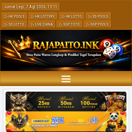
Jumat Legi, 7 Agt 2026, 13:11
▷ HK POOLS
▷ HK LOTTERY
▷ HK LOTTO
▷ SD POOLS
▷ SD LOTTO
▷ LIVE CHINA
▷ SGP TOTO
▷ SGP POOLS