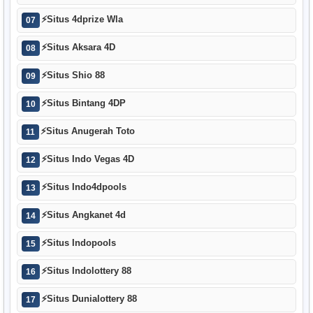
⚡
Situs 4dprize Wla
07
⚡
Situs Aksara 4D
08
⚡
Situs Shio 88
09
⚡
Situs Bintang 4DP
10
⚡
Situs Anugerah Toto
11
⚡
Situs Indo Vegas 4D
12
⚡
Situs Indo4dpools
13
⚡
Situs Angkanet 4d
14
⚡
Situs Indopools
15
⚡
Situs Indolottery 88
16
⚡
Situs Dunialottery 88
17