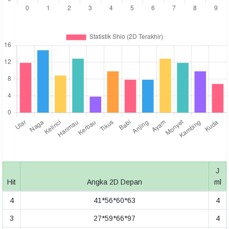
J
Hit
Angka 2D Depan
ml
4
41*56*60*63
4
3
27*59*66*97
4