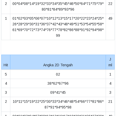
2
00*04*08*14*19*32*33*34*35*45*46*50*64*71*75*79*
22
80*81*84*89*93*96
1
01*02*03*05*06*07*10*12*13*15*17*20*22*23*24*25*
49
26*28*29*30*31*36*37*42*43*48*49*51*53*54*55*58*
61*69*70*72*73*74*76*77*78*82*86*88*91*92*94*98*
99
J
Hit
Angka 2D Tengah
ml
5
02
1
4
38*62*67*96
4
3
09*41*45
3
2
10*11*15*19*22*25*30*33*34*46*48*54*66*77*81*86*
21
87*91*94*95*98