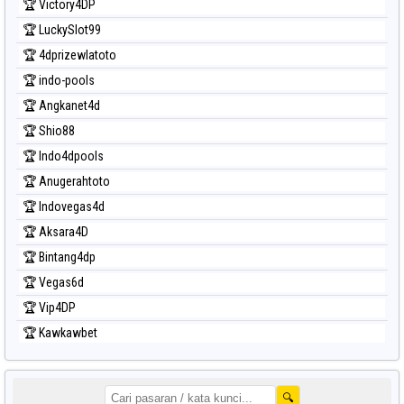
🏆 Victory4DP
🏆 LuckySlot99
🏆 4dprizewlatoto
🏆 indo-pools
🏆 Angkanet4d
🏆 Shio88
🏆 Indo4dpools
🏆 Anugerahtoto
🏆 Indovegas4d
🏆 Aksara4D
🏆 Bintang4dp
🏆 Vegas6d
🏆 Vip4DP
🏆 Kawkawbet
🔍