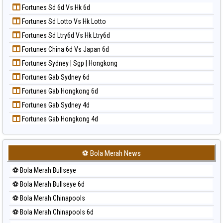
Paito Harian Sydney Lottery 6d
Fortunes Sd 6d Vs Hk 6d
Prediksi Kuda Lari
Paito Harian Sydney Lotto
Fortunes Sd Lotto Vs Hk Lotto
Prediksi Magnum Cambodia
Paito Harian Sydney Pools 6d
Fortunes Sd Ltry6d Vs Hk Ltry6d
Prediksi Nagoya
Paito Harian Taipei
Fortunes China 6d Vs Japan 6d
Prediksi North Carolina Day
Paito Harian Taiwan
Fortunes Sydney | Sgp | Hongkong
Prediksi Pcso
Fortunes Gab Sydney 6d
Prediksi Sao Paulo
Fortunes Gab Hongkong 6d
Prediksi Singapore
Fortunes Gab Sydney 4d
Prediksi Sydney
Fortunes Gab Hongkong 4d
Prediksi Sydney Lottery
Prediksi Sydney Lottery 6d
Prediksi Sydney Lotto
⚽ Bola Merah News
Prediksi Sydney Pools 6d
⚽ Bola Merah Bullseye
Prediksi Taipei
⚽ Bola Merah Bullseye 6d
Prediksi Taiwan
⚽ Bola Merah Chinapools
⚽ Bola Merah Chinapools 6d