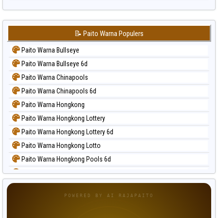
📝 Paito Warna Populers
Paito Warna Bullseye
Paito Warna Bullseye 6d
Paito Warna Chinapools
Paito Warna Chinapools 6d
Paito Warna Hongkong
Paito Warna Hongkong Lottery
Paito Warna Hongkong Lottery 6d
Paito Warna Hongkong Lotto
Paito Warna Hongkong Pools 6d
Paito Warna Japan
Paito Warna Japan 6d
POWERED BY AI RAJAPAITO
Paito Warna Korea
Paito Warna Kuda Lari