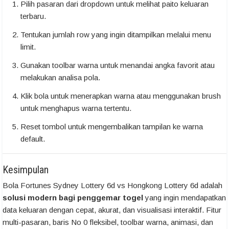
Pilih pasaran dari dropdown untuk melihat paito keluaran
terbaru.
Tentukan jumlah row yang ingin ditampilkan melalui menu
limit.
Gunakan toolbar warna untuk menandai angka favorit atau
melakukan analisa pola.
Klik bola untuk menerapkan warna atau menggunakan brush
untuk menghapus warna tertentu.
Reset tombol untuk mengembalikan tampilan ke warna
default.
Kesimpulan
Bola Fortunes Sydney Lottery 6d vs Hongkong Lottery 6d adalah
solusi modern bagi penggemar togel
yang ingin mendapatkan
data keluaran dengan cepat, akurat, dan visualisasi interaktif. Fitur
multi-pasaran, baris No 0 fleksibel, toolbar warna, animasi, dan