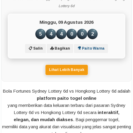
Lottery 6d
Minggu, 09 Agustus 2026
5
4
4
0
0
2
📋 Salin
📤 Bagikan
🎥 Paito Warna
Lihat Lebih Banyak
Bola Fortunes Sydney Lottery 6d vs Hongkong Lottery 6d adalah
platform paito togel online
yang memberikan data keluaran terbaru dari pasaran Sydney
Lottery 6d vs Hongkong Lottery 6d secara
interaktif,
elegan, dan mudah diakses
. Bagi penggemar togel,
memiliki data yang akurat dan visualisasi yang jelas sangat penting