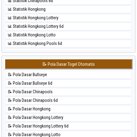
📊 Statistik Chinapools 6d
⚽ Bola Hitam North Carolina Day
📊 Statistik Hongkong
⚽ Bola Hitam Pcso
📊 Statistik Hongkong Lottery
⚽ Bola Hitam Sao Paulo
📊 Statistik Hongkong Lottery 6d
⚽ Bola Hitam Singapore
📊 Statistik Hongkong Lotto
⚽ Bola Hitam Sydney
📊 Statistik Hongkong Pools 6d
⚽ Bola Hitam Sydney Lottery
📊 Statistik Japan
⚽ Bola Hitam Sydney Lottery 6d
📊 Statistik Japan 6d
⚽ Bola Hitam Sydney Lotto
📝 Pola Dasar Togel Otomatis
📊 Statistik Korea
⚽ Bola Hitam Sydney Pools 6d
📝 Pola Dasar Bullseye
📊 Statistik Kuda Lari
⚽ Bola Hitam Taipei
📝 Pola Dasar Bullseye 6d
📊 Statistik Magnum Cambodia
⚽ Bola Hitam Taiwan
📝 Pola Dasar Chinapools
📊 Statistik Nagoya
📝 Pola Dasar Chinapools 6d
📊 Statistik New York Midday
📝 Pola Dasar Hongkong
📊 Statistik North Carolina Day
📝 Pola Dasar Hongkong Lottery
📊 Statistik Pcso
📝 Pola Dasar Hongkong Lottery 6d
📊 Statistik Pennsylvania Day
📝 Pola Dasar Hongkong Lotto