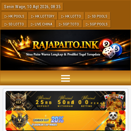
Senin Wage, 10 Agt 2026, 08:35
▷ HK POOLS
▷ HK LOTTERY
▷ HK LOTTO
▷ SD POOLS
▷ SD LOTTO
▷ LIVE CHINA
▷ SGP TOTO
▷ SGP POOLS