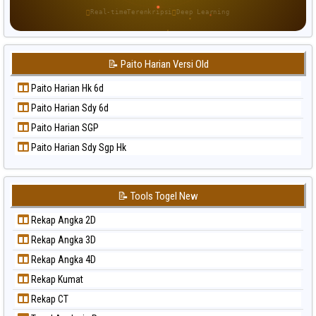
Paito Warna Sao Paulo
Real-time
Terenkripsi
Deep Learning
Paito Warna Singapore
Paito Warna Sydney
📝 Paito Harian Versi Old
Paito Warna Sydney Lottery
Paito Warna Sydney Lottery 6d
Paito Harian Hk 6d
Paito Warna Sydney Lotto
Paito Harian Sdy 6d
Paito Warna Sydney Pools 6d
Paito Harian SGP
Paito Warna Taipei
Paito Harian Sdy Sgp Hk
Paito Warna Taiwan
📝 Tools Togel New
Rekap Angka 2D
Rekap Angka 3D
Rekap Angka 4D
Rekap Kumat
Rekap CT