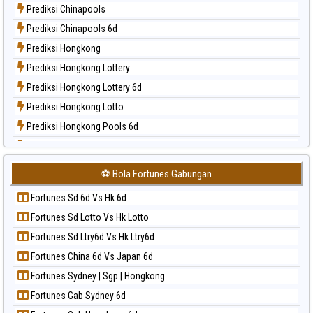
Prediksi Chinapools
Paito Harian Nagoya
Prediksi Chinapools 6d
Paito Harian New York Midday
Prediksi Hongkong
Paito Harian North Carolina Day
Prediksi Hongkong Lottery
Paito Harian Pcso
Prediksi Hongkong Lottery 6d
Paito Harian Pennsylvania Day
Prediksi Hongkong Lotto
Paito Harian Sao Paulo
Prediksi Hongkong Pools 6d
Paito Harian Singapore
Prediksi Japan
Paito Harian Sydney
Prediksi Japan 6d
Paito Harian Sydney Lottery
⚽ Bola Fortunes Gabungan
Prediksi Korea
Paito Harian Sydney Lottery 6d
Fortunes Sd 6d Vs Hk 6d
Prediksi Kuda Lari
Paito Harian Sydney Lotto
Fortunes Sd Lotto Vs Hk Lotto
Prediksi Magnum Cambodia
Paito Harian Sydney Pools 6d
Fortunes Sd Ltry6d Vs Hk Ltry6d
Prediksi Nagoya
Paito Harian Taipei
Fortunes China 6d Vs Japan 6d
Prediksi North Carolina Day
Paito Harian Taiwan
Fortunes Sydney | Sgp | Hongkong
Prediksi Pcso
Fortunes Gab Sydney 6d
Prediksi Sao Paulo