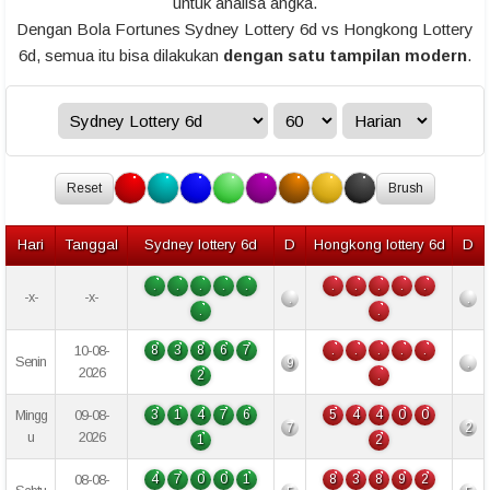
untuk analisa angka.
Dengan Bola Fortunes Sydney Lottery 6d vs Hongkong Lottery
6d, semua itu bisa dilakukan
dengan satu tampilan modern
.
Reset
Brush
Hari
Tanggal
Sydney lottery 6d
D
Hongkong lottery 6d
D
.
.
.
.
.
.
.
.
.
.
-x-
-x-
.
.
.
.
8
3
8
6
7
.
.
.
.
.
10-08-
Senin
9
.
2026
2
.
3
1
4
7
6
5
4
4
0
0
Mingg
09-08-
7
2
u
2026
1
2
4
7
0
0
1
8
3
8
9
2
08-08-