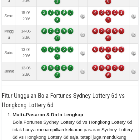
a
2026
1
8
2
7
9
9
6
4
6
5
1
1
15-06-
Senin
5
8
2026
8
7
8
7
4
9
0
9
2
9
5
7
Mingg
14-06-
0
3
u
2026
0
5
7
7
6
5
5
6
8
7
0
8
13-06-
Sabtu
3
5
2026
7
6
3
6
4
0
9
2
5
5
2
2
12-06-
Jumat
3
8
2026
3
6
Fitur Unggulan Bola Fortunes Sydney Lottery 6d vs
Hongkong Lottery 6d
Multi-Pasaran & Data Lengkap
Bola Fortunes Sydney Lottery 6d vs Hongkong Lottery 6d
tidak hanya menampilkan keluaran pasaran Sydney Lottery
6d vs Hongkong Lottery 6d saja, tetapi juga mendukung