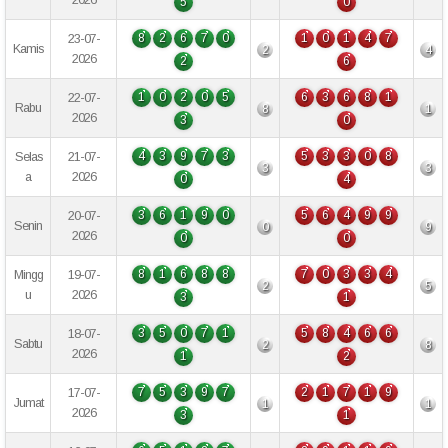
2026
5
0
8
2
6
7
0
1
0
1
4
7
23-07-
Kamis
2
4
2026
2
6
1
0
2
0
5
6
3
6
8
1
22-07-
Rabu
8
1
2026
3
0
4
3
9
7
3
5
3
3
0
8
Selas
21-07-
3
3
a
2026
0
4
3
6
1
9
0
5
6
4
9
9
20-07-
Senin
0
9
2026
0
0
8
1
6
8
8
7
0
3
3
4
Mingg
19-07-
2
5
u
2026
3
1
3
5
0
7
1
5
8
4
6
6
18-07-
Sabtu
2
8
2026
1
2
7
5
3
9
7
2
1
7
1
9
17-07-
Jumat
1
1
2026
3
1