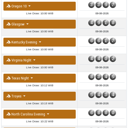
3
3
9
7
Oregon 10
Live Draw: 10:00 WIB
08-08-2026
4
9
1
8
Glasgow
Live Draw: 10:00 WIB
08-08-2026
6
6
1
7
Kentucky Evening
Live Draw: 10:00 WIB
08-08-2026
4
4
0
2
Virginia Night
Live Draw: 10:00 WIB
08-08-2026
8
3
4
5
Texas Night
Live Draw: 10:12 WIB
08-08-2026
5
4
3
4
Troyes
Live Draw: 10:15 WIB
08-08-2026
6
8
8
0
North Carolina Evening
Live Draw: 10:22 WIB
08-08-2026