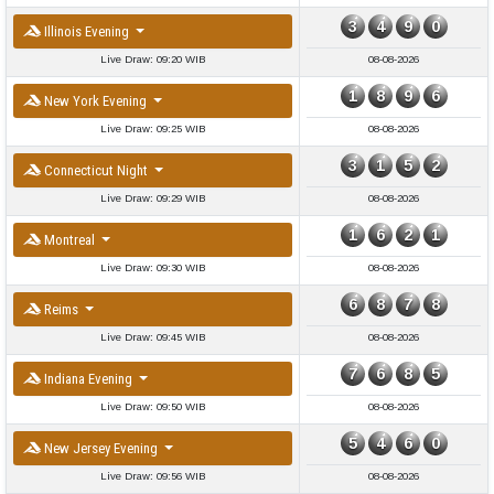
3
4
9
0
Illinois Evening
Live Draw: 09:20 WIB
08-08-2026
1
8
9
6
New York Evening
Live Draw: 09:25 WIB
08-08-2026
3
1
5
2
Connecticut Night
Live Draw: 09:29 WIB
08-08-2026
1
6
2
1
Montreal
Live Draw: 09:30 WIB
08-08-2026
6
8
7
8
Reims
Live Draw: 09:45 WIB
08-08-2026
7
6
8
5
Indiana Evening
Live Draw: 09:50 WIB
08-08-2026
5
4
6
0
New Jersey Evening
Live Draw: 09:56 WIB
08-08-2026