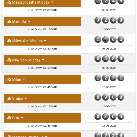
1
2
4
5
Massachusetts Midday
Live Draw: 01:00 WIB
08-08-2026
3
2
4
8
Marbella
Live Draw: 01:15 WIB
18-05-2026
1
4
6
5
Milwaukee Midday
Live Draw: 01:30 WIB
08-08-2026
0
5
8
8
New York Midday
Live Draw: 01:30 WIB
08-08-2026
1
2
7
1
Milan
Live Draw: 01:45 WIB
18-05-2026
0
9
6
0
Venice
Live Draw: 02:15 WIB
18-05-2026
0
3
0
4
Pisa
Live Draw: 02:45 WIB
18-05-2026
1
2
3
6