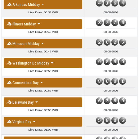
4
3
6
4
Arkansas Midday
Live Draw: 00:37 WIB
08-08-2026
8
7
7
6
Illinois Midday
Live Draw: 00:40 WIB
08-08-2026
2
6
2
5
Missouri Midday
Live Draw: 00:45 WIB
08-08-2026
9
8
9
0
Washington Dc Midday
Live Draw: 00:55 WIB
08-08-2026
8
6
0
1
Connecticut Day
Live Draw: 00:57 WIB
08-08-2026
6
7
5
9
Delaware Day
Live Draw: 00:58 WIB
08-08-2026
5
8
0
6
Virginia Day
Live Draw: 01:00 WIB
08-08-2026