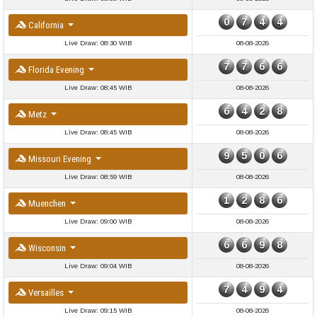
0
7
4
4
California
Live Draw: 08:30 WIB
08-08-2026
7
7
6
6
Florida Evening
Live Draw: 08:45 WIB
08-08-2026
6
4
2
8
Metz
Live Draw: 08:45 WIB
08-08-2026
9
5
0
6
Missouri Evening
Live Draw: 08:59 WIB
08-08-2026
1
2
8
6
Muenchen
Live Draw: 09:00 WIB
08-08-2026
6
6
9
8
Wisconsin
Live Draw: 09:04 WIB
08-08-2026
7
4
9
4
Versailles
Live Draw: 09:15 WIB
08-08-2026