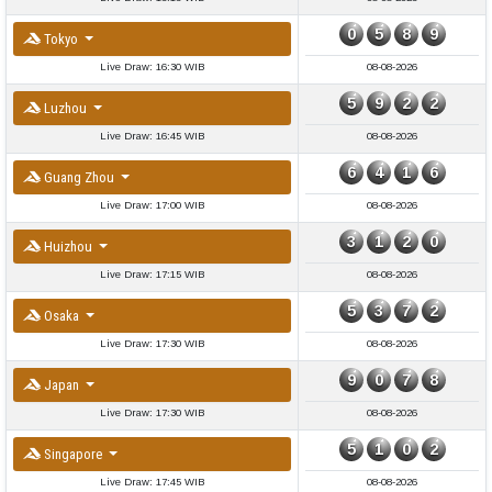
0
5
8
9
Tokyo
Live Draw: 16:30 WIB
08-08-2026
5
9
2
2
Luzhou
Live Draw: 16:45 WIB
08-08-2026
6
4
1
6
Guang Zhou
Live Draw: 17:00 WIB
08-08-2026
3
1
2
0
Huizhou
Live Draw: 17:15 WIB
08-08-2026
5
3
7
2
Osaka
Live Draw: 17:30 WIB
08-08-2026
9
0
7
8
Japan
Live Draw: 17:30 WIB
08-08-2026
5
1
0
2
Singapore
Live Draw: 17:45 WIB
08-08-2026