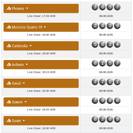
3
6
5
7
Phoenix
Live Draw: 17:45 WIB
08-08-2026
2
8
3
9
Morocco Quatro 19
Live Draw: 18:00 WIB
08-08-2026
5
8
2
4
Cambodia
Live Draw: 18:00 WIB
08-08-2026
8
1
5
7
Incheon
Live Draw: 18:15 WIB
08-08-2026
3
7
1
1
Seoul
Live Draw: 18:30 WIB
08-08-2026
7
9
6
6
Suwon
Live Draw: 18:45 WIB
08-08-2026
6
3
0
9
Guam
Live Draw: 19:00 WIB
08-08-2026