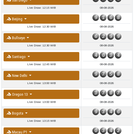
San Diego
Live Draw: 12:15 WIB
08-08-2026
9
1
6
8
Beijing
Live Draw: 12:30 WIB
08-08-2026
6
2
9
9
Bullseye
Live Draw: 12:30 WIB
08-08-2026
4
0
3
4
Santiago
Live Draw: 12:45 WIB
08-08-2026
9
7
5
8
New Delhi
Live Draw: 13:00 WIB
08-08-2026
3
7
8
7
Oregon 13
Live Draw: 13:00 WIB
08-08-2026
9
3
4
6
Bogota
Live Draw: 13:15 WIB
08-08-2026
0
3
4
2
Macau P1