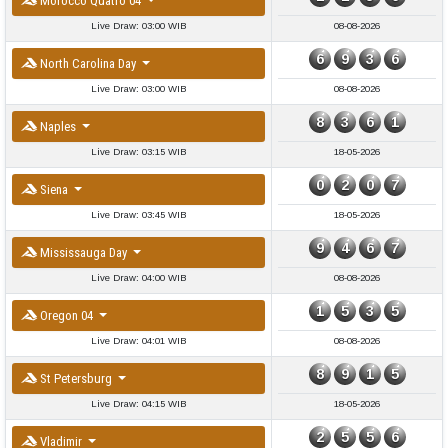
Morocco Quatro 04
Live Draw: 03:00 WIB
08-08-2026
6
9
3
6
North Carolina Day
Live Draw: 03:00 WIB
08-08-2026
8
3
6
1
Naples
Live Draw: 03:15 WIB
18-05-2026
0
2
0
7
Siena
Live Draw: 03:45 WIB
18-05-2026
9
4
6
7
Mississauga Day
Live Draw: 04:00 WIB
08-08-2026
1
5
3
5
Oregon 04
Live Draw: 04:01 WIB
08-08-2026
8
9
1
5
St Petersburg
Live Draw: 04:15 WIB
18-05-2026
2
5
5
6
Vladimir