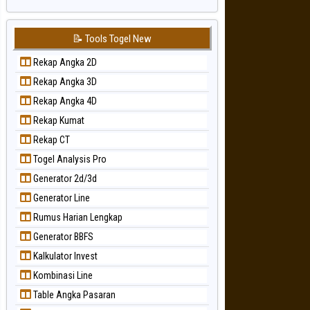
Paito Warna Taiwan
📝 Tools Togel New
Rekap Angka 2D
Rekap Angka 3D
Rekap Angka 4D
Rekap Kumat
Rekap CT
Togel Analysis Pro
Generator 2d/3d
Generator Line
Rumus Harian Lengkap
Generator BBFS
Kalkulator Invest
Kombinasi Line
Table Angka Pasaran