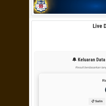
Live 
🔔 Keluaran Data
Result berdasarkan tan
Ra
📋 Salin