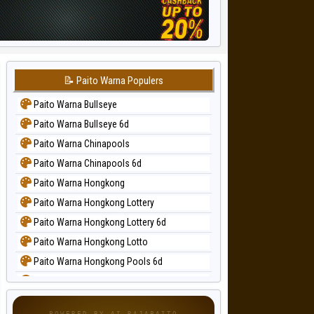
📝 Paito Warna Populers
Paito Warna Bullseye
Paito Warna Bullseye 6d
Paito Warna Chinapools
Paito Warna Chinapools 6d
Paito Warna Hongkong
Paito Warna Hongkong Lottery
Paito Warna Hongkong Lottery 6d
Paito Warna Hongkong Lotto
Paito Warna Hongkong Pools 6d
Paito Warna Japan
Paito Warna Japan 6d
POWERED BY AI RAJAPAITO