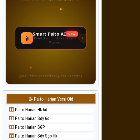
Paito Warna Korea
Paito Warna Kuda Lari
Paito Warna Magnum Cambodia
Paito Warna Nagoya
Smart Paito AI
NEW
🤖
Paito Warna New York Midday
Prediksi · Analisis ·
Visual
Paito Warna North Carolina Day
Paito Warna Pcso
Paito Warna Pennsylvania Day
Paito Warna Sao Paulo
Real-time
Terenkripsi
Deep Learning
Paito Warna Singapore
Paito Warna Sydney
📝 Paito Harian Versi Old
Paito Warna Sydney Lottery
Paito Warna Sydney Lottery 6d
Paito Harian Hk 6d
Paito Warna Sydney Lotto
Paito Harian Sdy 6d
Paito Warna Sydney Pools 6d
Paito Harian SGP
Paito Warna Taipei
Paito Harian Sdy Sgp Hk