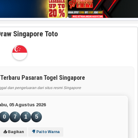
Draw Singapore Toto
 Terbaru Pasaran Togel Singapore
ggal dan pengeluaran dari situs resmi Singapore
bu, 05 Agustus 2026
0
7
1
5
📤 Bagikan
🎥 Paito Warna