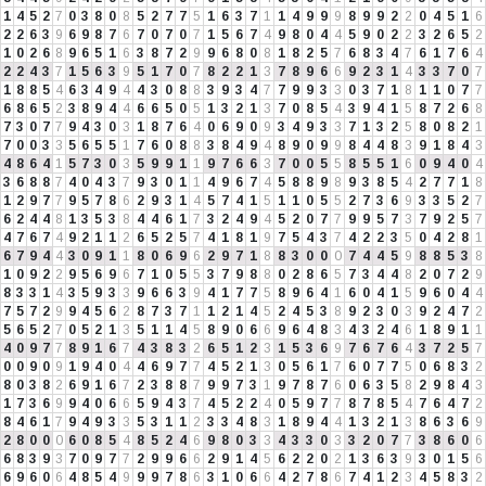
1
4
5
2
7
0
3
8
0
8
5
2
7
7
5
1
6
3
7
1
1
4
9
9
9
8
9
9
2
2
0
4
5
1
6
2
2
6
3
9
6
9
8
7
6
7
0
7
0
7
1
5
6
7
4
9
8
0
4
4
5
9
0
2
2
3
2
6
5
2
1
0
2
6
8
9
6
5
1
6
3
8
7
2
9
9
6
8
0
8
1
8
2
5
7
6
8
3
4
7
6
1
7
6
4
2
2
4
3
7
1
5
6
3
9
5
1
7
0
7
8
2
2
1
3
7
8
9
6
6
9
2
3
1
4
3
3
7
0
7
1
8
8
5
4
6
3
4
9
4
4
3
0
8
8
3
9
3
4
7
7
9
9
3
3
0
3
7
1
8
1
1
0
7
7
6
8
6
5
2
3
8
9
4
4
6
6
5
0
5
1
3
2
1
3
7
0
8
5
4
3
9
4
1
5
8
7
2
6
8
7
3
0
7
7
9
4
3
0
3
1
8
7
6
4
0
6
9
0
9
3
4
9
3
3
7
1
3
2
5
8
0
8
2
1
7
0
0
3
3
5
6
5
5
1
7
6
0
8
8
3
8
4
9
4
8
9
0
9
9
8
4
4
8
3
9
1
8
4
3
4
8
6
4
1
5
7
3
0
3
5
9
9
1
1
9
7
6
6
3
7
0
0
5
5
8
5
5
1
6
0
9
4
0
4
3
6
8
8
7
4
0
4
3
7
9
3
0
1
1
4
9
6
7
4
5
8
8
9
8
9
3
8
5
4
2
7
7
1
8
1
2
9
7
7
9
5
7
8
6
2
9
3
1
4
5
7
4
1
5
1
1
0
5
5
2
7
3
6
9
3
3
5
2
7
6
2
4
4
8
1
3
5
3
8
4
4
6
1
7
3
2
4
9
4
5
2
0
7
7
9
9
5
7
3
7
9
2
5
7
4
7
6
7
4
9
2
1
1
2
6
5
2
5
7
4
1
8
1
9
7
5
4
3
7
4
2
2
3
5
0
4
2
8
1
6
7
9
4
4
3
0
9
1
1
8
0
6
9
6
2
9
7
1
8
8
3
0
0
0
7
4
4
5
9
8
8
5
3
8
1
0
9
2
2
9
5
6
9
6
7
1
0
5
5
3
7
9
8
8
0
2
8
6
5
7
3
4
4
8
2
0
7
2
9
8
3
3
1
4
3
5
9
3
3
9
6
6
3
9
4
1
7
7
5
8
9
6
4
1
6
0
4
1
5
9
6
0
4
4
7
5
7
2
9
9
4
5
6
2
8
7
3
7
1
1
2
1
4
5
2
4
5
3
8
9
2
3
0
3
9
2
4
7
2
5
6
5
2
7
0
5
2
1
3
5
1
1
4
5
8
9
0
6
6
9
6
4
8
3
4
3
2
4
6
1
8
9
1
1
4
0
9
7
7
8
9
1
6
7
4
3
8
3
2
6
5
1
2
3
1
5
3
6
9
7
6
7
6
4
3
7
2
5
7
0
0
9
0
9
1
9
4
0
4
4
6
9
7
7
4
5
2
1
3
0
5
6
1
7
6
0
7
7
5
0
6
8
3
2
8
0
3
8
2
6
9
1
6
7
2
3
8
8
7
9
9
7
3
1
9
7
8
7
6
0
6
3
5
8
2
9
8
4
3
1
7
3
6
9
9
4
0
6
6
5
9
4
3
7
4
5
2
2
4
0
5
9
7
7
8
7
8
5
4
7
6
4
7
2
8
4
6
1
7
9
4
9
3
3
5
3
1
1
2
3
3
4
8
3
1
8
9
4
4
1
3
2
1
3
8
6
3
6
9
2
8
0
0
0
6
0
8
5
4
8
5
2
4
6
9
8
0
3
3
4
3
3
0
3
3
2
0
7
7
3
8
6
0
6
6
8
3
9
3
7
0
9
7
7
2
9
9
6
6
2
9
1
4
5
6
2
2
0
2
1
3
6
3
9
3
0
1
5
6
6
9
6
0
6
4
8
5
4
9
9
9
7
8
6
3
1
0
6
6
4
2
7
8
6
7
4
1
2
3
4
5
8
3
2