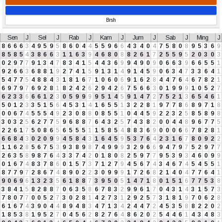
Brsh
Sen
J
Sel
J
Rab
J
Kam
J
Jum
J
Sab
J
Ming
J
8
6
6
6
3
4
9
5
9
5
8
6
0
4
4
5
5
9
6
6
4
3
4
0
4
7
5
8
0
8
9
5
3
6
9
8
5
8
5
4
3
8
6
6
3
1
1
6
3
9
4
6
8
0
8
8
2
6
1
7
2
5
5
9
5
2
0
3
0
3
0
2
9
7
7
9
1
3
4
7
8
3
4
1
5
4
4
3
6
9
9
4
9
0
9
0
6
6
3
9
6
6
5
5
1
9
2
6
6
3
6
8
8
1
9
2
7
4
1
5
9
1
3
1
4
9
1
4
5
9
0
6
3
4
7
3
3
6
4
1
5
4
7
7
5
4
8
8
4
3
1
8
1
6
7
1
0
6
0
6
9
1
6
2
8
4
4
7
6
4
6
7
8
2
1
6
9
7
9
7
6
9
2
8
1
8
2
4
2
6
2
9
4
2
6
7
5
6
6
3
0
1
9
9
9
1
0
5
2
7
6
2
3
3
6
6
6
1
2
3
0
5
9
9
9
9
5
1
4
5
9
1
4
7
2
7
5
2
1
3
6
5
4
6
1
5
0
1
2
3
3
5
1
5
6
4
5
3
1
4
1
6
5
5
1
3
2
2
8
1
9
7
7
8
6
8
9
7
1
8
0
0
6
7
4
5
5
5
4
9
2
3
0
8
8
0
8
5
5
1
0
4
4
5
9
2
2
3
2
5
8
5
8
9
8
3
0
3
2
5
6
2
7
7
5
9
6
8
8
7
6
4
3
2
5
7
4
3
8
2
0
0
4
4
8
9
6
7
7
5
2
2
6
1
7
5
0
8
6
5
6
5
5
5
1
1
5
8
5
4
8
8
3
6
9
0
0
0
6
6
7
8
2
8
1
6
6
8
4
3
0
2
0
9
9
4
5
8
4
3
1
6
4
5
9
5
3
7
6
4
2
3
1
6
7
8
0
9
2
2
1
1
6
2
8
5
6
7
5
3
9
3
8
9
8
7
4
9
9
9
3
2
9
6
6
9
4
7
9
7
5
2
9
7
7
2
6
3
5
8
9
8
7
6
4
3
3
7
4
2
0
1
8
0
8
2
5
9
7
7
9
5
3
9
3
4
6
0
9
9
0
1
6
7
4
8
3
7
8
6
0
1
5
7
3
7
1
2
7
9
4
5
6
7
4
3
4
6
7
4
5
4
5
5
1
8
7
7
9
7
2
8
6
7
4
8
9
0
2
2
3
0
9
9
9
1
7
2
6
8
2
1
4
0
4
7
7
6
4
1
9
0
6
9
6
1
3
2
3
5
6
1
8
8
7
3
9
5
0
5
1
4
7
1
8
0
1
5
1
6
7
7
5
3
8
3
8
4
1
5
8
2
8
8
7
0
6
3
5
8
6
7
8
3
2
9
9
6
1
7
0
4
3
1
4
3
1
5
7
3
7
8
0
7
7
0
0
5
2
7
3
0
2
8
1
4
2
7
3
1
2
9
2
5
7
3
1
8
1
9
7
0
6
2
8
6
1
6
7
4
3
9
0
4
4
8
9
4
8
3
4
7
1
3
4
2
4
4
7
2
4
5
3
5
8
8
2
2
0
2
1
8
5
3
8
1
9
5
2
7
0
4
5
6
2
8
2
7
6
4
8
6
2
0
2
5
4
4
6
1
4
3
4
8
3