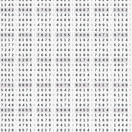
1
3
4
5
9
9
6
6
8
5
4
7
3
3
6
0
9
8
6
5
8
5
0
6
6
5
5
6
2
8
8
3
9
6
6
8
8
4
2
6
5
6
4
8
3
3
7
6
0
6
6
9
2
0
2
4
6
0
7
7
9
9
3
4
7
3
5
5
2
7
7
8
5
0
5
3
7
0
5
5
9
3
2
7
9
1
2
4
3
7
5
4
8
8
7
3
1
9
4
4
1
5
5
2
7
9
3
2
3
5
0
6
9
8
8
7
0
6
7
4
4
6
8
9
8
6
7
0
2
2
2
1
7
9
7
5
1
3
4
7
7
2
9
3
3
3
8
7
6
4
4
7
3
9
3
9
2
1
4
5
2
4
6
3
9
2
9
9
1
1
1
6
3
8
2
6
7
4
4
8
8
5
7
2
9
7
5
2
1
3
1
0
1
6
7
5
8
6
7
4
4
2
7
8
6
1
0
3
9
3
6
5
8
2
1
4
5
5
6
2
7
6
2
1
3
2
3
5
5
1
0
4
0
6
6
8
4
7
1
8
9
7
6
5
2
3
3
1
7
8
8
3
9
5
5
4
4
7
5
3
2
5
1
2
3
3
1
6
2
8
6
1
2
6
8
7
5
3
4
7
1
2
7
7
5
8
4
9
8
8
3
3
0
6
6
2
3
5
7
3
0
9
1
3
4
0
7
8
7
6
5
2
4
1
5
7
2
4
7
2
8
4
6
8
5
2
9
5
4
9
4
0
0
6
6
6
6
8
9
8
4
7
9
1
1
0
9
7
8
6
1
8
7
2
9
6
1
8
3
2
2
6
6
2
8
9
3
5
6
2
8
3
8
0
8
7
2
0
8
8
0
6
2
4
6
4
0
0
5
5
3
2
9
7
7
7
6
5
4
9
3
8
5
0
5
4
1
7
4
2
9
2
4
0
4
8
6
3
7
1
7
3
6
3
9
3
5
7
4
2
9
3
9
6
6
5
0
3
5
8
6
6
9
3
3
5
5
6
2
8
4
8
0
7
7
0
5
2
1
3
5
6
0
4
4
4
5
8
5
4
1
5
1
3
4
9
2
1
5
6
7
1
2
3
5
4
8
3
2
5
0
8
6
5
2
5
6
1
9
1
6
1
1
7
8
9
8
5
8
4
8
8
3
4
7
5
3
3
1
4
3
1
1
0
1
2
2
5
1
6
3
8
0
5
5
9
9
7
3
1
5
7
3
4
7
1
0
4
7
2
5
0
0
9
9
3
7
2
6
8
7
3
0
1
1
9
8
9
2
2
6
2
9
5
5
9
0
7
9
7
8
3
6
7
4
6
3
3
7
1
0
1
4
9
4
5
4
4
5
9
1
6
7
3
1
2
0
3
0
3
2
6
4
2
6
4
0
1
8
9
1
5
7
9
7
3
2
8
1
9
7
1
8
4
3
0
6
4
6
1
8
4
9
9
9
7
8
2
0
2
4
1
3
3
6
3
6
9
7
7
6
1
3
8
2
6
3
6
8
5
0
4
1
3
4
2
0
8
3
2
1
9
7
1
8
9
3
2
0
2
4
7
8
2
1
1
7
9
1
1
7
2
4
8
3
8
4
1
5
6
4
6
2
7
9
5
1
7
0
7
3
8
0
2
2
7
5
8
7
6
2
9
8
0
8
9
2
3
6
9
0
6
5
5
1
3
1
0
1
1
5
9
6
4
1
4
4
5
3
8
6
8
1
4
5
1
2
8
8
7
2
0
4
9
4
0
5
7
4
2
4
6
5
3
8
3
9
3
8
2
2
9
8
5
4
1
4
2
9
2
6
4
7
4
2
7
8
5
9
5
8
2
6
6
3
3
6
7
8
6
8
6
9
9
9
9
2
1
3
4
0
1
6
9
6
2
8
9
4
4
3
3
2
5
7
4
7
8
1
9
8
0
2
8
1
0
4
1
3
4
7
9
1
1
2
6
5
4
6
1
1
4
4
4
8
5
6
2
8
1
9
5
7
1
8
4
2
3
7
1
2
8
2
3
5
9
0
6
4
1
4
7
3
9
3
5
4
8
0
8