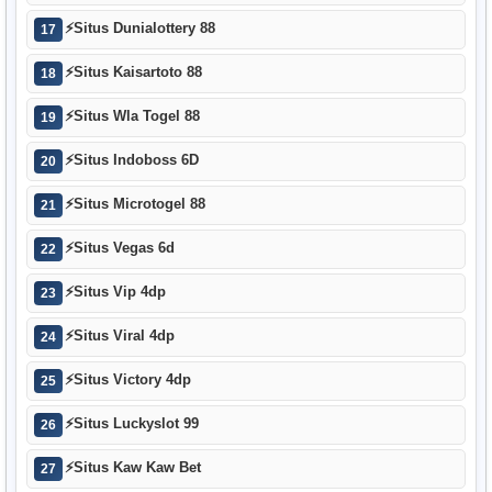
⚡
Situs Dunialottery 88
17
⚡
Situs Kaisartoto 88
18
⚡
Situs Wla Togel 88
19
⚡
Situs Indoboss 6D
20
⚡
Situs Microtogel 88
21
⚡
Situs Vegas 6d
22
⚡
Situs Vip 4dp
23
⚡
Situs Viral 4dp
24
⚡
Situs Victory 4dp
25
⚡
Situs Luckyslot 99
26
⚡
Situs Kaw Kaw Bet
27