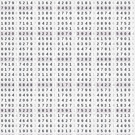
1
9
7
9
7
5
2
1
4
5
1
3
6
2
8
4
2
8
3
2
0
1
8
1
9
5
2
6
0
6
4
3
0
5
5
7
9
3
8
2
8
2
5
2
7
9
5
8
1
9
0
4
5
3
8
9
2
4
4
8
8
6
0
8
8
0
9
3
9
3
8
2
9
8
8
9
9
6
4
1
1
3
8
0
8
2
7
7
9
7
9
2
5
7
3
4
0
7
4
2
8
4
9
3
3
0
9
0
5
5
5
7
6
9
6
3
8
6
8
5
8
6
5
0
5
6
5
9
3
3
4
9
0
0
0
2
7
4
5
9
1
8
3
8
2
7
1
6
1
7
8
4
2
3
5
3
0
5
4
9
2
3
4
9
4
0
8
9
6
6
2
7
5
2
7
0
1
9
5
5
9
3
3
8
2
5
5
6
9
6
2
6
0
1
1
5
4
9
2
2
2
8
6
5
2
1
0
7
0
7
1
4
2
0
2
6
2
5
4
9
9
2
2
1
3
8
0
7
0
7
3
9
2
4
6
2
5
3
8
2
5
6
0
4
4
5
2
6
2
8
8
1
3
5
8
4
5
9
8
8
3
7
5
6
2
7
0
8
5
4
6
1
5
9
5
7
9
0
1
1
5
7
6
0
6
0
2
7
9
7
9
0
0
6
6
0
1
4
1
5
6
3
9
3
3
2
7
0
4
4
5
3
8
6
5
8
9
6
2
8
4
5
7
8
6
3
0
4
5
9
2
9
5
3
8
6
4
7
4
2
9
7
8
1
9
7
2
6
8
5
9
8
7
3
1
8
3
3
6
9
5
0
4
6
1
6
2
9
3
3
0
6
8
2
1
3
9
0
0
0
2
7
6
3
9
3
5
7
2
9
7
3
4
4
8
2
5
7
6
4
9
0
9
7
7
5
2
8
2
1
4
6
8
9
8
0
8
9
3
3
7
6
1
0
1
7
4
0
2
2
6
9
6
4
1
2
3
0
1
1
8
5
6
5
2
8
6
4
8
3
3
0
5
6
2
0
1
7
4
2
9
2
2
0
2
3
8
5
8
4
9
0
8
1
9
0
6
7
6
4
4
7
0
5
5
0
5
4
1
5
8
2
2
4
6
0
1
9
4
4
3
1
1
6
7
1
0
4
2
6
0
4
9
1
1
2
8
7
9
7
9
6
6
5
2
6
9
0
1
1
5
2
1
6
7
1
6
9
5
5
8
5
0
6
6
4
4
9
2
2
7
5
8
3
2
2
3
0
0
0
9
0
6
4
1
6
8
4
8
3
0
9
1
9
1
5
1
7
1
8
8
7
8
5
4
1
4
2
2
4
4
3
6
0
6
6
5
8
4
3
5
9
5
8
4
3
0
7
4
2
1
8
0
8
8
7
7
9
6
6
3
5
7
3
1
5
1
8
0
8
6
3
6
4
1
8
4
9
6
6
9
6
1
9
1
1
7
6
5
2
0
3
0
5
5
4
8
0
2
2
1
5
3
7
1
7
1
8
8
7
2
0
6
7
4
9
3
7
8
6
3
4
2
4
6
4
9
6
4
1
0
5
4
0
4
4
0
5
6
2
9
7
9
3
3
6
2
5
5
1
3
7
2
3
5
8
4
3
7
1
0
5
1
6
7
4
9
3
1
4
1
8
3
4
7
9
1
8
2
1
5
2
2
3
5
6
8
1
8
9
2
5
9
1
1
7
5
3
2
5
1
0
6
5
2
8
4
8
2
1
3
9
7
6
4
7
0
2
0
2
9
1
5
0
5
1
7
4
4
8
5
8
0
7
7
0
3
7
3
1
6
2
1
3
4
8
9
6
1
7
4
6
4
5
9
9
7
6
1
7
6
6
2
7
9
8
9
4
1
5
3
8
3
2
5
2
1
9
6
6
7
6
8
0
8
2
7
6
6
3
4
3
0
8
8
6
2
3
9
3
7
0
6
2
8
3
2
3
7
1
4
4
9
5
5
5
1
6
1
7
1
9
3
5
8
2
6
8
1
9
8
3
1
3
4
3
7
8
6
5
0
5
0
6
6
1
8
8
7
6