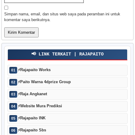
Simpan nama, email, dan situs web saya pada peramban ini untuk
komentar saya berikutnya.
📢 LINK TERKAIT | RAJAPAITO
⚡
Rajapaito Works
01
⚡
Paito Warna 4dprize Group
02
⚡
Raja Angkanet
03
⚡
Website Mura Prediksi
04
⚡
Rajapaito INK
05
⚡
Rajapaito Sbs
06