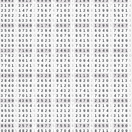
9
9
4
3
7
6
8
1
3
4
6
5
0
4
4
6
7
2
0
2
2
1
8
4
3
9
4
2
3
5
9
3
1
9
1
3
1
8
8
7
3
3
4
7
2
1
3
6
4
1
4
3
0
7
7
8
7
5
2
7
6
3
6
1
7
1
7
2
2
4
2
3
2
7
9
1
4
7
4
2
7
5
6
7
4
7
1
0
3
3
6
1
2
6
8
1
3
9
9
9
5
5
9
1
1
2
9
0
2
2
3
4
1
2
3
2
8
3
4
7
4
3
0
9
9
2
0
4
7
2
0
7
8
2
1
5
6
1
7
8
5
8
3
3
6
6
3
3
6
9
9
0
0
5
5
1
5
8
1
9
8
5
9
5
5
9
8
3
2
5
7
9
6
6
3
4
5
9
5
5
0
9
4
9
4
0
1
7
6
4
0
5
0
7
7
6
3
2
3
5
1
2
9
5
5
7
4
6
7
4
3
5
6
4
1
0
7
3
6
9
7
3
9
4
4
0
4
9
3
3
5
6
1
0
1
6
0
4
6
1
7
9
2
7
9
6
2
3
5
8
8
2
0
0
0
9
7
9
5
5
5
0
7
9
7
8
5
7
5
3
4
6
1
5
6
7
6
9
3
3
9
3
5
8
4
9
3
5
7
3
3
0
2
3
5
4
4
3
5
8
3
4
1
5
6
6
7
1
9
1
9
4
8
9
8
9
2
0
9
9
6
5
9
8
8
0
0
1
9
1
3
3
5
4
9
7
5
3
9
3
0
2
6
0
6
0
6
3
9
3
1
3
3
2
5
7
1
6
4
1
1
8
7
0
7
2
4
6
3
9
6
8
1
6
7
2
6
4
6
1
9
0
2
1
3
3
7
9
2
2
9
1
9
3
3
0
6
7
8
6
2
0
0
1
1
5
2
7
0
7
5
6
6
3
9
6
8
0
0
0
5
6
8
4
3
9
6
1
4
5
6
4
7
2
9
6
8
7
6
4
7
0
9
4
4
4
1
3
0
3
0
9
7
7
5
7
7
0
1
1
5
2
4
1
5
7
9
4
6
1
7
1
0
3
3
1
5
6
4
1
8
2
6
2
8
9
7
3
2
5
8
6
0
1
1
6
3
9
9
9
6
3
4
1
5
2
1
8
8
7
4
6
2
9
2
2
4
7
7
5
0
8
9
3
3
4
2
9
0
9
9
3
0
8
8
9
3
2
8
1
6
2
1
7
8
4
1
1
3
4
6
8
0
1
1
7
2
4
3
7
2
8
4
0
4
6
0
3
4
7
2
6
5
4
9
8
6
4
1
5
6
8
2
0
2
7
3
2
0
2
0
6
1
3
4
9
6
4
0
4
5
9
0
8
8
8
0
8
4
3
7
1
2
0
2
9
1
8
0
8
4
1
8
5
4
8
2
9
1
1
0
2
5
6
2
3
0
1
4
5
7
2
8
9
8
3
4
3
2
5
3
7
4
1
5
0
2
8
6
5
6
0
7
3
1
3
7
6
5
2
7
0
1
3
4
6
6
2
5
7
3
7
5
4
9
5
6
7
9
7
7
8
9
3
3
4
7
2
5
7
3
3
9
9
9
4
3
6
5
2
2
5
2
1
3
1
7
0
0
0
7
4
7
8
6
2
1
8
2
1
9
0
6
5
2
3
8
1
5
6
3
6
9
4
4
4
0
0
9
9
6
9
5
2
7
4
0
6
9
6
4
3
1
9
1
2
8
5
8
4
9
5
5
0
5
3
6
5
1
6
7
8
2
6
8
1
2
1
2
3
2
3
9
8
8
3
8
7
4
2
4
2
7
8
6
8
4
0
6
6
3
4
2
1
3
3
3
3
6
9
1
3
3
9
3
2
3
8
2
1
1
8
9
4
4
3
1
0
8
8
4
2
8
9
8
2
9
5
4
9
8
8
2
2
4
6
1
9
5
5
4
2
7
2
9
4
8
6
1
7
5
5
6
4
1
8
6
9
1
1
2
5
7
9
7
0
9
7
7
5
7
5
5
3
8
1
7
8
7
6
0
6
5
5
1
7
6
9
0
9
0
0
6
8
5
4
8
2
8
1
4
5
1
0
1
0
7
0
4
4
5
6
3
3
6
8
7
1
1
2
4
2
0
9
9