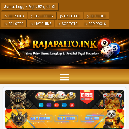
Jumat Legi, 7 Agt 2026, 01:31
▷ HK POOLS
▷ HK LOTTERY
▷ HK LOTTO
▷ SD POOLS
▷ SD LOTTO
▷ LIVE CHINA
▷ SGP TOTO
▷ SGP POOLS