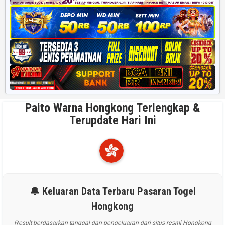
Paito Warna Hongkong Terlengkap &
Terupdate Hari Ini
🔔 Keluaran Data Terbaru Pasaran Togel
Hongkong
Result berdasarkan tanggal dan pengeluaran dari situs resmi Hongkong