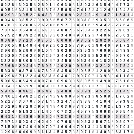
8
2
2
8
1
3
0
3
5
8
2
8
0
1
1
9
6
3
0
3
1
3
9
3
3
6
3
5
4
9
4
7
7
3
1
0
9
5
1
6
3
3
1
5
6
5
1
8
7
6
2
5
8
5
4
7
4
1
2
3
4
1
2
4
6
1
8
4
2
6
8
2
9
3
3
3
0
5
2
7
6
4
3
8
2
2
0
8
9
8
2
3
2
2
4
9
1
4
7
2
1
5
3
1
4
0
9
4
6
1
3
3
5
2
7
3
9
9
6
6
5
8
7
7
5
0
8
3
8
2
9
3
5
3
8
5
6
8
6
5
0
7
6
3
9
3
2
6
0
6
7
6
2
4
6
6
9
7
1
8
4
9
1
6
7
9
4
4
7
2
2
7
6
4
1
7
0
7
6
4
3
5
4
0
4
1
6
3
0
3
4
8
8
7
6
6
7
0
4
4
3
2
2
6
8
7
3
6
1
7
5
7
5
2
7
8
8
9
2
2
8
1
3
8
2
0
3
4
0
4
9
0
1
2
3
7
4
9
6
6
2
6
0
1
1
9
0
8
9
8
3
7
2
3
5
8
3
5
0
5
6
0
0
8
8
9
8
6
2
8
1
9
2
0
2
5
0
8
4
3
3
6
0
5
5
9
1
4
9
4
4
4
9
2
2
0
2
2
5
7
7
9
5
6
2
8
0
4
0
4
9
1
7
1
8
3
9
6
8
5
5
2
9
0
9
6
1
0
4
4
8
0
2
9
2
0
3
5
3
8
7
6
0
9
9
2
4
8
8
7
3
5
2
0
2
7
2
6
2
8
0
7
2
5
7
2
4
4
2
6
3
9
3
5
8
5
2
6
7
4
9
6
7
0
7
3
3
2
6
8
5
8
0
5
5
1
6
3
4
7
8
4
5
0
5
0
6
3
6
9
6
1
8
2
1
1
9
2
6
8
7
5
6
8
5
2
9
4
4
8
7
8
9
2
2
4
0
2
0
2
9
6
5
6
2
3
2
1
2
3
2
7
8
4
3
5
8
3
8
2
0
3
7
8
6
6
7
6
0
6
8
4
5
6
2
3
9
6
5
2
1
2
8
0
8
6
0
3
4
7
8
2
9
6
6
7
1
2
2
4
4
5
3
3
6
0
4
6
1
7
9
0
7
0
7
1
3
9
3
3
4
1
1
8
9
5
9
8
5
4
0
5
4
9
4
8
0
7
4
2
0
9
6
3
9
5
3
0
5
5
1
4
9
0
9
7
6
1
8
9
3
8
4
3
7
6
5
1
9
1
0
4
9
8
8
7
2
6
7
4
9
0
5
7
3
7
1
1
6
7
3
7
6
8
5
5
9
7
6
4
8
4
6
1
7
9
6
4
7
2
2
4
8
0
8
6
0
9
1
1
4
5
2
5
7
8
1
4
5
9
3
4
0
1
1
4
9
8
2
1
2
7
7
4
2
9
6
9
0
9
6
4
2
1
3
8
5
0
8
8
1
7
6
2
8
5
2
1
3
4
3
0
7
0
7
5
7
1
4
5
3
2
4
7
2
7
3
8
8
7
4
1
9
4
4
5
9
3
8
2
3
0
1
9
1
6
8
2
9
2
9
5
4
4
8
4
0
3
6
9
7
4
0
1
1
9
7
9
2
2
1
3
7
3
1
2
2
3
4
7
5
1
8
2
1
3
1
4
0
4
0
7
3
2
5
4
5
7
7
5
8
0
9
8
8
9
9
5
4
9
6
4
1
1
2
3
4
8
6
5
9
5
6
0
6
7
3
3
6
9
2
8
5
2
7
0
3
9
0
9
6
7
6
4
1
7
5
7
1
8
8
0
3
4
7
4
2
4
0
4
0
7
6
8
5
6
0
5
3
8
5
6
7
1
8
9
5
9
7
7
7
1
5
0
5
0
7
4
9
4
9
0
7
9
7
1
6
9
4
4
7
9
1
3
4
1
3
5
9
5
0
7
0
1
1
1
2
9
6
6
6
4
0
9
9
3
1
1
3
4
5
4
5
7
3
3
0
7
1
8
1
4
0
3
3
6
3
1
7
8