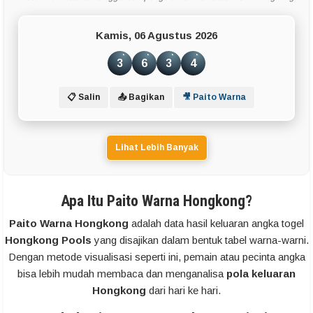
Kamis, 06 Agustus 2026
3
6
3
4
📋 Salin
📤 Bagikan
🎥 Paito Warna
Lihat Lebih Banyak
Apa Itu Paito Warna Hongkong?
Paito Warna Hongkong
adalah data hasil keluaran angka togel
Hongkong Pools
yang disajikan dalam bentuk tabel warna-warni.
Dengan metode visualisasi seperti ini, pemain atau pecinta angka
bisa lebih mudah membaca dan menganalisa
pola keluaran
Hongkong
dari hari ke hari.