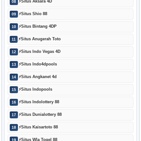
⚡
Situs Aksara 4D
08
⚡
Situs Shio 88
09
⚡
Situs Bintang 4DP
10
⚡
Situs Anugerah Toto
11
⚡
Situs Indo Vegas 4D
12
⚡
Situs Indo4dpools
13
⚡
Situs Angkanet 4d
14
⚡
Situs Indopools
15
⚡
Situs Indolottery 88
16
⚡
Situs Dunialottery 88
17
⚡
Situs Kaisartoto 88
18
⚡
Situs Wla Togel 88
19