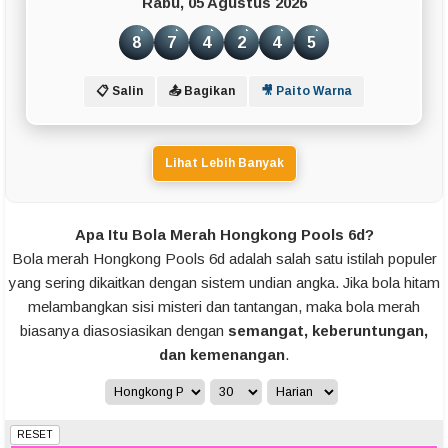
Rabu, 05 Agustus 2026
8
7
4
2
4
5
📋 Salin
📤 Bagikan
🎥 Paito Warna
Lihat Lebih Banyak
Apa Itu Bola Merah Hongkong Pools 6d?
Bola merah Hongkong Pools 6d adalah salah satu istilah populer
yang sering dikaitkan dengan sistem undian angka. Jika bola hitam
melambangkan sisi misteri dan tantangan, maka bola merah
biasanya diasosiasikan dengan
semangat, keberuntungan,
dan kemenangan
.
RESET