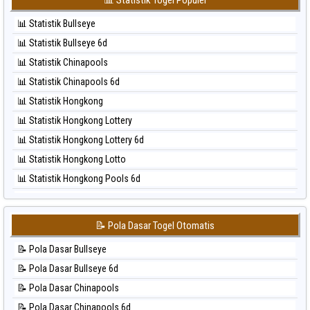
📊 Statistik Togel Populer
⚽ Bola Hitam Korea
⚽ Bola Merah Sydney Pools 6d
📊 Statistik Bullseye
⚽ Bola Hitam Kuda Lari
⚽ Bola Merah Taipei
📊 Statistik Bullseye 6d
⚽ Bola Hitam Magnum Cambodia
⚽ Bola Merah Taiwan
📊 Statistik Chinapools
⚽ Bola Hitam Nagoya
📊 Statistik Chinapools 6d
⚽ Bola Hitam North Carolina Day
📊 Statistik Hongkong
⚽ Bola Hitam Pcso
📊 Statistik Hongkong Lottery
⚽ Bola Hitam Sao Paulo
📊 Statistik Hongkong Lottery 6d
⚽ Bola Hitam Singapore
📊 Statistik Hongkong Lotto
⚽ Bola Hitam Sydney
📊 Statistik Hongkong Pools 6d
⚽ Bola Hitam Sydney Lottery
📊 Statistik Japan
⚽ Bola Hitam Sydney Lottery 6d
📊 Statistik Japan 6d
⚽ Bola Hitam Sydney Lotto
📝 Pola Dasar Togel Otomatis
📊 Statistik Korea
⚽ Bola Hitam Sydney Pools 6d
📝 Pola Dasar Bullseye
📊 Statistik Kuda Lari
⚽ Bola Hitam Taipei
📝 Pola Dasar Bullseye 6d
📊 Statistik Magnum Cambodia
⚽ Bola Hitam Taiwan
📝 Pola Dasar Chinapools
📊 Statistik Nagoya
📝 Pola Dasar Chinapools 6d