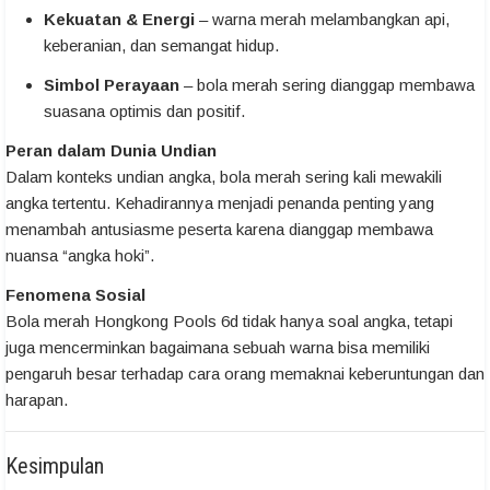
Kekuatan & Energi
– warna merah melambangkan api,
keberanian, dan semangat hidup.
Simbol Perayaan
– bola merah sering dianggap membawa
suasana optimis dan positif.
Peran dalam Dunia Undian
Dalam konteks undian angka, bola merah sering kali mewakili
angka tertentu. Kehadirannya menjadi penanda penting yang
menambah antusiasme peserta karena dianggap membawa
nuansa “angka hoki”.
Fenomena Sosial
Bola merah Hongkong Pools 6d tidak hanya soal angka, tetapi
juga mencerminkan bagaimana sebuah warna bisa memiliki
pengaruh besar terhadap cara orang memaknai keberuntungan dan
harapan.
Kesimpulan