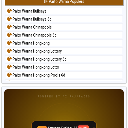
📝 Paito Warna Populers
Paito Warna Bullseye
Paito Warna Bullseye 6d
Paito Warna Chinapools
Paito Warna Chinapools 6d
Paito Warna Hongkong
Paito Warna Hongkong Lottery
Paito Warna Hongkong Lottery 6d
Paito Warna Hongkong Lotto
Paito Warna Hongkong Pools 6d
Paito Warna Japan
Paito Warna Japan 6d
POWERED BY AI RAJAPAITO
Paito Warna Korea
Paito Warna Kuda Lari
Paito Warna Magnum Cambodia
Paito Warna Nagoya
Smart Paito AI
NEW