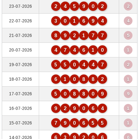
2
4
5
9
0
2
23-07-2026
2
3
0
1
6
9
4
22-07-2026
4
8
9
2
1
7
7
21-07-2026
5
4
7
4
6
1
0
20-07-2026
1
5
5
0
4
4
7
19-07-2026
2
6
1
0
8
8
2
18-07-2026
1
5
0
8
8
0
9
17-07-2026
9
9
2
9
0
6
4
16-07-2026
1
7
9
0
6
5
5
15-07-2026
1
6
3
9
2
0
6
14-07-2026
6