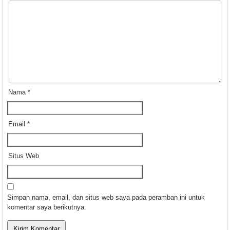
Nama
*
Email
*
Situs Web
Simpan nama, email, dan situs web saya pada peramban ini untuk
komentar saya berikutnya.