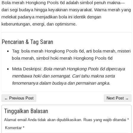
Bola merah Hongkong Pools 6d adalah simbol penuh makna—
dari segi budaya hingga keyakinan masyarakat. Warna merah yang
melekat padanya menjadikan bola ini identik dengan
keberuntungan, energi, dan optimisme.
Pencarian & Tag Saran
Tag: bola merah Hongkong Pools 6d, arti bola merah, misteri
bola merah, simbol hoki merah Hongkong Pools 6d
Meta Deskripsi:
Bola merah Hongkong Pools 6d dipercaya
membawa hoki dan semangat. Cari tahu makna serta
fenomenanya dalam budaya dan permainan angka.
← Previous Post
Next Post →
Tinggalkan Balasan
Alamat email Anda tidak akan dipublikasikan.
Ruas yang wajib ditandai
*
Komentar
*