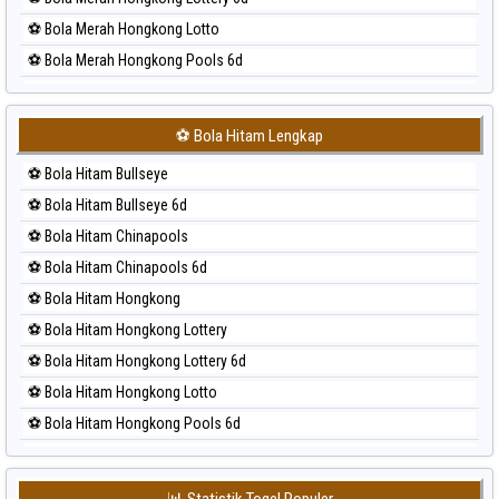
⚽ Bola Merah Hongkong Lotto
⚽ Bola Merah Hongkong Pools 6d
⚽ Bola Merah Japan
⚽ Bola Merah Japan 6d
⚽ Bola Hitam Lengkap
⚽ Bola Merah Korea
⚽ Bola Hitam Bullseye
⚽ Bola Merah Kuda Lari
⚽ Bola Hitam Bullseye 6d
⚽ Bola Merah Magnum Cambodia
⚽ Bola Hitam Chinapools
⚽ Bola Merah Nagoya
⚽ Bola Hitam Chinapools 6d
⚽ Bola Merah North Carolina Day
⚽ Bola Hitam Hongkong
⚽ Bola Merah Pcso
⚽ Bola Hitam Hongkong Lottery
⚽ Bola Merah Sao Paulo
⚽ Bola Hitam Hongkong Lottery 6d
⚽ Bola Merah Singapore
⚽ Bola Hitam Hongkong Lotto
⚽ Bola Merah Sydney
⚽ Bola Hitam Hongkong Pools 6d
⚽ Bola Merah Sydney Lottery
⚽ Bola Hitam Japan
⚽ Bola Merah Sydney Lottery 6d
⚽ Bola Hitam Japan 6d
⚽ Bola Merah Sydney Lotto