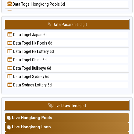
Data Togel Hongkong Pools 6d
📝 Pola Dasar Sydney Lottery
Data Togel Japan
📝 Pola Dasar Sydney Lottery 6d
Data Togel Japan 6d
📝 Pola Dasar Sydney Lotto
📝 Data Pasaran 6 digit
Data Togel Korea
📝 Pola Dasar Sydney Pools 6d
Data Togel Japan 6d
Data Togel Kuda Lari
📝 Pola Dasar Taipei
Data Togel Hk Pools 6d
Data Togel Magnum Cambodia
📝 Pola Dasar Taiwan
Data Togel Hk Lottery 6d
Data Togel Nagoya
Data Togel China 6d
Data Togel North Carolina Day
Data Togel Bullseye 6d
Data Togel Pcso
Data Togel Sydney 6d
Data Togel Sao Paulo
Data Sydney Lottery 6d
Data Togel Singapore
Data Togel Sydney
Data Togel Sydney Lottery
🚀 Live Draw Tercepat
Data Togel Sydney Lottery 6d
🚀
Live Hongkong Pools
Data Togel Sydney Lotto
🚀
Live Hongkong Lotto
Data Togel Sydney Pools 6d