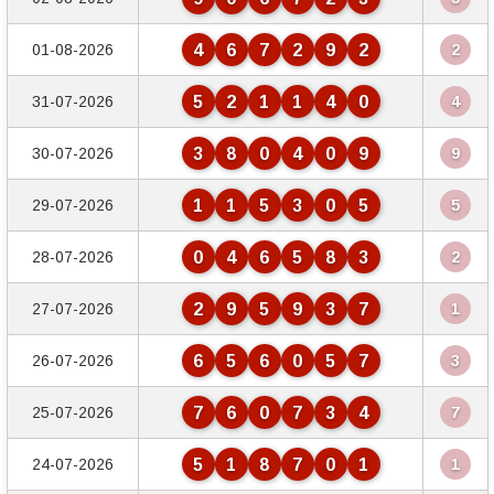
4
6
7
2
9
2
01-08-2026
2
5
2
1
1
4
0
31-07-2026
4
3
8
0
4
0
9
30-07-2026
9
1
1
5
3
0
5
29-07-2026
5
0
4
6
5
8
3
28-07-2026
2
2
9
5
9
3
7
27-07-2026
1
6
5
6
0
5
7
26-07-2026
3
7
6
0
7
3
4
25-07-2026
7
5
1
8
7
0
1
24-07-2026
1