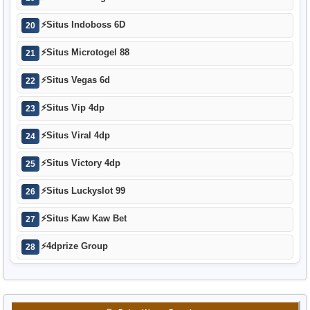
⚡
Situs Indoboss 6D
20
⚡
Situs Microtogel 88
21
⚡
Situs Vegas 6d
22
⚡
Situs Vip 4dp
23
⚡
Situs Viral 4dp
24
⚡
Situs Victory 4dp
25
⚡
Situs Luckyslot 99
26
⚡
Situs Kaw Kaw Bet
27
⚡
4dprize Group
28