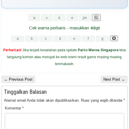
Cek warna perbaris - masukkan 4digit
Perhatian!
Jika terjadi kesalahan pada update
Paito Warna Singapore
bisa
langsung komen atau merujuk ke web resmi result game masing masing,
terimakasih.
← Previous Post
Next Post →
Tinggalkan Balasan
Alamat email Anda tidak akan dipublikasikan.
Ruas yang wajib ditandai
*
Komentar
*