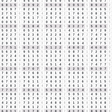
0
2
7
9
7
4
6
5
5
1
0
5
5
9
5
6
9
9
6
6
5
5
0
7
7
6
8
1
5
6
2
0
9
2
2
0
5
0
8
8
0
0
5
0
5
8
9
4
7
2
6
3
9
7
7
8
2
8
3
2
3
4
3
9
3
6
6
6
0
6
0
6
6
5
2
2
7
5
1
6
3
5
7
6
4
2
8
2
0
2
1
7
6
6
3
0
8
2
5
7
4
4
5
7
3
9
6
1
7
8
2
0
7
6
4
9
3
0
4
4
5
2
5
9
5
0
0
5
5
1
7
6
3
4
7
0
5
4
4
8
4
5
2
0
2
3
8
0
5
5
1
3
3
0
3
8
1
8
4
3
5
5
3
2
5
8
3
2
7
9
5
8
9
1
1
5
0
2
5
7
0
5
3
6
9
7
5
3
1
4
4
1
0
4
4
9
7
2
9
2
4
2
2
7
9
6
2
3
8
2
4
2
2
8
1
4
7
4
7
2
7
4
7
9
7
8
7
1
0
1
1
9
2
4
6
1
2
1
7
8
0
2
6
4
1
2
4
7
2
9
2
9
9
1
1
0
1
7
5
3
7
2
8
4
3
3
0
6
4
1
8
7
7
5
3
7
7
5
1
6
9
3
6
2
8
5
1
2
2
4
4
8
0
2
2
4
6
0
0
0
5
6
3
8
2
9
5
5
9
5
5
1
9
6
6
0
8
7
3
1
7
2
8
0
8
0
7
2
4
6
8
1
1
5
6
9
3
3
7
1
0
8
5
1
6
9
4
2
7
9
2
8
0
4
4
9
1
3
2
5
3
1
9
9
9
8
6
8
1
9
4
0
6
7
4
5
7
1
8
9
3
3
8
0
8
4
5
1
4
5
4
3
1
5
6
7
4
7
7
5
2
1
3
5
8
0
7
0
7
7
5
4
8
0
8
2
2
5
0
5
9
1
9
7
7
7
8
7
9
7
6
7
6
8
5
7
8
1
6
7
9
4
6
8
5
7
0
5
7
3
2
7
1
8
9
9
9
9
9
9
3
8
9
8
8
3
1
3
6
9
7
3
3
6
9
6
7
0
0
0
7
6
1
1
2
4
6
0
3
3
9
3
2
6
8
8
0
1
5
6
4
2
8
3
2
8
7
0
4
4
7
5
4
0
4
4
6
1
1
2
3
7
8
8
7
7
7
0
7
7
3
0
9
1
1
5
0
5
9
5
4
8
7
4
2
5
9
5
8
4
8
9
9
8
8
0
5
2
6
8
8
7
2
9
2
5
0
5
1
6
4
9
1
3
4
7
3
8
2
1
8
0
7
9
7
3
3
6
8
5
3
6
3
5
8
1
0
6
0
6
4
2
6
2
8
7
3
2
4
6
2
4
8
0
8
6
1
3
5
8
5
5
4
8
3
3
7
8
8
7
8
6
1
2
3
1
9
5
1
6
8
5
8
5
4
0
3
1
6
7
6
0
3
1
4
3
3
7
8
6
6
2
8
3
2
4
3
2
6
8
8
9
8
9
8