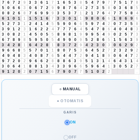
7
6
7
2
9
3
3
6
1
7
1
6
5
3
8
5
4
7
9
7
7
5
1
7
8
5
0
6
6
3
0
6
7
2
9
9
8
7
6
4
2
7
3
5
8
0
3
6
8
5
0
8
2
6
8
7
6
9
9
9
3
5
3
7
1
2
1
7
6
4
7
7
5
8
4
6
1
0
1
1
1
5
1
6
7
3
3
0
1
1
9
8
0
6
6
1
8
6
9
6
5
2
7
3
1
2
4
1
4
5
5
9
0
6
6
5
9
7
4
2
0
7
3
5
8
3
9
1
2
3
1
6
2
2
4
7
7
7
6
4
5
4
7
8
6
4
0
4
8
3
3
0
8
2
1
4
5
0
5
5
8
9
8
1
9
9
9
5
4
9
0
2
5
7
3
6
7
8
9
8
5
9
5
0
5
4
9
9
0
9
5
2
8
6
5
1
5
6
3
9
3
4
2
8
1
6
4
2
8
1
8
3
7
2
9
4
2
3
0
3
0
6
2
9
2
9
6
6
8
5
5
7
0
1
1
8
0
7
5
3
6
4
5
2
7
2
3
2
9
2
4
9
4
8
3
4
0
8
7
6
5
4
4
7
2
9
4
1
8
9
0
6
4
7
2
9
7
2
0
2
9
6
6
2
8
8
8
6
3
9
5
1
3
1
4
6
4
3
1
4
3
0
6
4
1
8
8
1
3
4
3
3
9
6
6
5
9
6
4
1
3
0
5
2
7
9
1
2
0
2
0
7
1
5
6
7
9
0
7
7
5
1
0
2
2
.
○ MANUAL
● OTOMATIS
GARIS
ON
OFF