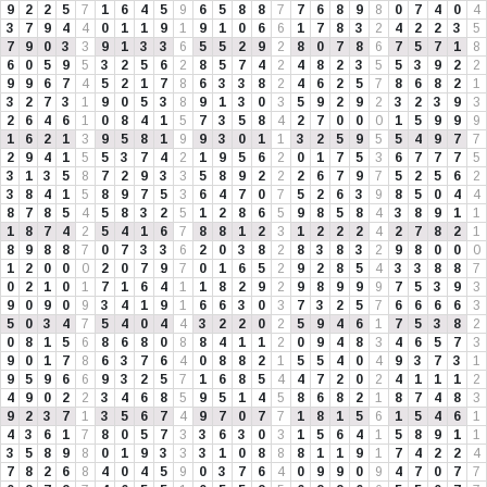
9
2
2
5
7
1
6
4
5
9
6
5
8
8
7
7
6
8
9
8
0
7
4
0
4
3
7
9
4
4
0
1
1
9
1
9
1
0
6
6
1
7
8
3
2
4
2
2
3
5
7
9
0
3
3
9
1
3
3
6
5
5
2
9
2
8
0
7
8
6
7
5
7
1
8
6
0
5
9
5
3
2
5
6
2
8
5
7
4
2
4
8
2
3
5
5
3
9
2
2
9
9
6
7
4
5
2
1
7
8
6
3
3
8
2
4
6
2
5
7
8
6
8
2
1
3
2
7
3
1
9
0
5
3
8
9
1
3
0
3
5
9
2
9
2
3
2
3
9
3
2
6
4
6
1
0
8
4
1
5
7
3
5
8
4
2
7
0
0
0
1
5
9
9
9
1
6
2
1
3
9
5
8
1
9
9
3
0
1
1
3
2
5
9
5
5
4
9
7
7
2
9
4
1
5
5
3
7
4
2
1
9
5
6
2
0
1
7
5
3
6
7
7
7
5
3
1
3
5
8
7
2
9
3
3
5
8
9
2
2
2
6
7
9
7
5
2
5
6
2
3
8
4
1
5
8
9
7
5
3
6
4
7
0
7
5
2
6
3
9
8
5
0
4
4
8
7
8
5
4
5
8
3
2
5
1
2
8
6
5
9
8
5
8
4
3
8
9
1
1
1
8
7
4
2
5
4
1
6
7
8
8
1
2
3
1
2
2
2
4
2
7
8
2
1
8
9
8
8
7
0
7
3
3
6
2
0
3
8
2
8
3
8
3
2
9
8
0
0
0
1
2
0
0
0
2
0
7
9
7
0
1
6
5
2
9
2
8
5
4
3
3
8
8
7
0
2
1
0
1
7
1
6
4
1
1
8
2
9
2
9
8
9
9
9
7
5
3
9
3
9
0
9
0
9
3
4
1
9
1
6
6
3
0
3
7
3
2
5
7
6
6
6
6
3
5
0
3
4
7
5
4
0
4
4
3
2
2
0
2
5
9
4
6
1
7
5
3
8
2
0
8
1
5
6
8
6
8
0
8
8
4
1
1
2
0
9
4
8
3
4
6
5
7
3
9
0
1
7
8
6
3
7
6
4
0
8
8
2
1
5
5
4
0
4
9
3
7
3
1
9
5
9
6
6
9
3
2
5
7
1
6
8
5
4
4
7
2
0
2
4
1
1
1
2
4
9
0
2
2
3
4
6
8
5
9
5
1
4
5
8
6
8
2
1
8
7
4
8
3
9
2
3
7
1
3
5
6
7
4
9
7
0
7
7
1
8
1
5
6
1
5
4
6
1
4
3
6
1
7
8
0
5
7
3
3
6
3
0
3
1
5
6
4
1
5
8
9
1
1
3
5
8
9
8
0
1
9
3
3
3
1
0
8
8
8
1
1
9
1
7
4
2
2
4
7
8
2
6
8
4
0
4
5
9
0
3
7
6
4
0
9
9
0
9
4
7
0
7
7