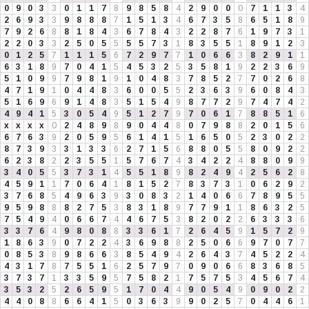
0
9
0
3
3
0
1
1
7
8
9
8
5
8
4
2
9
0
0
0
7
1
1
3
4
2
6
9
3
3
9
8
8
8
7
1
5
1
3
4
6
7
3
5
8
6
5
1
8
9
7
9
2
6
8
8
1
8
4
3
6
7
8
4
3
2
2
8
7
6
1
9
7
3
1
2
2
0
3
3
2
5
0
5
5
5
5
7
3
1
8
3
5
5
1
8
9
1
2
3
0
1
2
5
7
1
1
1
5
6
7
2
9
7
7
1
0
6
6
3
8
2
9
1
1
6
3
1
8
9
7
0
4
1
5
4
5
3
2
5
3
5
8
1
9
2
2
3
6
9
5
1
0
9
9
7
9
8
1
9
1
0
4
8
3
7
8
5
2
7
7
0
2
6
8
4
7
1
9
1
0
4
4
8
3
6
0
0
5
5
2
3
6
3
9
6
0
8
4
3
5
1
6
9
6
9
1
4
8
3
5
1
5
4
9
8
7
7
2
9
7
4
7
4
2
4
9
4
1
5
3
0
5
4
9
5
1
2
7
9
7
0
6
1
7
8
8
5
1
6
x
x
x
x
0
2
4
8
9
8
9
0
4
4
8
0
7
9
8
8
2
0
1
5
6
6
7
6
3
9
2
0
5
9
5
6
1
4
1
5
1
6
5
0
5
2
3
0
2
2
8
7
3
9
3
3
1
3
3
6
2
7
1
5
6
8
8
0
5
5
8
0
9
2
2
6
2
3
8
2
2
3
5
5
1
5
7
6
7
4
3
4
2
2
4
8
8
0
9
9
3
4
0
5
5
3
7
3
1
4
5
5
1
8
9
8
2
4
9
4
2
5
6
2
8
4
5
9
1
1
7
0
6
4
1
8
1
5
2
7
8
3
7
3
1
0
6
2
9
2
3
7
6
8
5
4
9
6
3
9
3
0
8
3
2
1
4
0
6
6
7
8
9
5
5
9
5
9
8
8
8
2
7
5
3
8
3
1
8
9
7
7
9
1
1
8
6
3
2
5
7
5
4
9
4
0
6
6
7
4
4
6
7
5
3
8
2
0
2
2
6
3
3
3
6
3
3
7
6
4
9
8
0
8
8
3
3
6
1
7
2
6
4
5
9
1
5
7
2
9
1
8
6
3
9
0
7
2
2
4
3
6
9
8
8
2
5
0
6
6
9
7
0
7
7
0
8
5
3
8
9
8
6
6
3
8
5
4
9
4
2
6
4
3
7
4
5
2
2
4
4
3
1
7
8
7
5
5
1
6
2
5
7
9
7
0
9
0
6
6
8
3
6
8
5
3
7
3
7
1
3
3
5
9
5
7
5
8
2
1
7
5
7
5
3
4
5
6
7
4
3
5
3
2
5
2
6
5
9
5
1
7
0
4
4
9
0
5
4
9
0
9
0
2
2
4
4
0
8
8
6
6
4
1
5
0
3
6
3
9
9
0
2
5
7
0
4
4
6
1