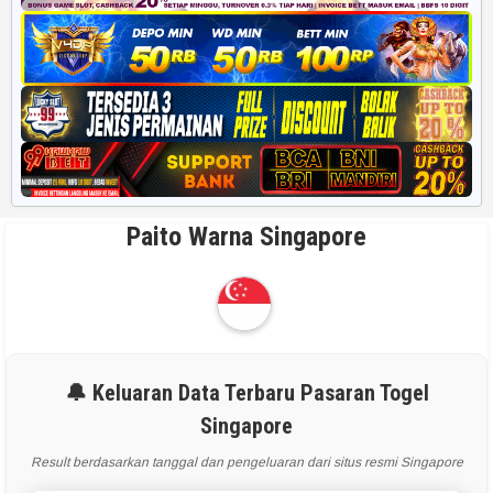
Paito Warna Singapore
🔔 Keluaran Data Terbaru Pasaran Togel
Singapore
Result berdasarkan tanggal dan pengeluaran dari situs resmi Singapore