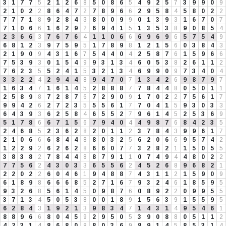
3
1
7
7
5
2
1
2
6
8
5
0
8
6
5
4
9
2
5
7
3
9
9
0
9
2
1
0
2
2
8
6
4
7
2
7
8
9
6
6
2
9
5
8
4
5
8
0
2
2
7
7
7
1
8
9
2
8
4
3
8
0
0
9
9
0
1
3
9
3
1
6
7
0
7
7
1
0
6
6
1
6
2
9
2
6
9
4
1
5
1
3
5
3
8
9
0
8
5
4
2
3
6
6
3
7
6
7
6
4
1
1
0
6
6
6
9
6
9
6
5
7
5
4
9
6
8
1
2
3
9
7
5
9
5
1
7
8
9
8
1
2
1
5
6
0
3
8
4
3
2
1
9
0
9
4
3
1
6
7
5
4
4
0
4
2
5
8
7
6
1
5
9
6
6
7
5
3
9
3
0
1
5
4
9
9
3
1
3
4
6
0
5
3
8
2
6
1
1
2
7
6
2
3
5
5
2
4
1
5
3
2
1
3
4
6
9
9
0
9
7
3
4
0
4
3
3
2
2
4
2
9
4
4
8
9
4
7
0
7
1
3
4
2
6
9
8
7
9
7
1
6
3
4
7
1
6
1
4
5
2
8
8
8
7
7
8
4
4
8
0
5
0
1
1
2
5
8
9
8
7
2
8
7
6
7
2
9
0
9
1
7
0
2
2
7
5
6
1
7
9
9
4
2
6
2
7
2
3
5
5
5
6
1
7
7
0
4
1
5
9
3
0
3
3
6
4
3
9
3
6
2
5
8
4
6
5
5
2
7
9
6
1
4
5
2
5
3
6
9
5
1
7
8
6
6
7
1
5
6
7
9
4
0
4
4
9
8
7
6
8
4
2
3
5
2
4
6
8
5
2
3
6
2
8
2
0
1
1
2
3
7
8
4
3
9
9
6
1
7
2
1
0
6
6
6
8
4
4
8
8
0
3
2
5
6
2
0
6
6
9
5
7
4
2
1
2
2
9
2
6
2
6
2
8
6
6
0
7
7
3
2
8
2
1
1
5
0
5
5
3
8
3
8
2
7
8
4
4
8
8
7
9
1
1
0
7
4
9
4
4
8
0
2
2
7
7
5
6
2
4
3
0
3
3
6
5
5
6
2
4
5
2
6
8
9
6
8
2
1
2
2
0
2
2
6
0
4
6
1
9
4
8
8
7
4
3
1
1
2
1
5
9
0
9
6
1
8
9
8
6
6
6
8
5
2
7
1
6
7
9
3
2
4
6
1
8
5
9
5
9
3
2
6
8
5
6
1
4
5
0
9
8
7
6
0
8
9
2
2
0
9
9
5
5
3
7
1
3
4
5
0
5
3
8
0
0
1
8
9
1
5
6
3
9
1
5
5
9
5
6
2
8
4
3
1
9
2
1
3
9
8
3
4
7
1
4
3
1
4
9
5
4
6
1
8
8
9
6
6
8
0
4
5
9
2
9
5
0
5
3
9
0
8
8
0
5
1
1
2
4
2
3
1
4
8
6
8
0
8
8
0
3
6
9
8
9
1
4
5
8
5
3
1
4