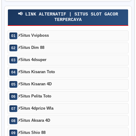
📢 LINK ALTERNATIF | SITUS SLOT GACOR
TERPERCAYA
⚡
Situs Vvipboss
01
⚡
Situs Dim 88
02
⚡
Situs 4dsuper
03
⚡
Situs Kisaran Toto
04
⚡
Situs Kisaran 4D
05
⚡
Situs Pelita Toto
06
⚡
Situs 4dprize Wla
07
⚡
Situs Aksara 4D
08
⚡
Situs Shio 88
09