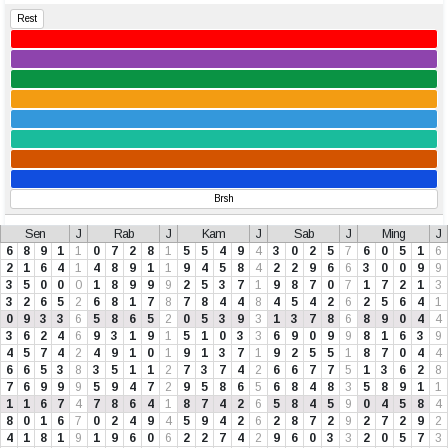
Rest
Brsh
Sen
J
Rab
J
Kam
J
Sab
J
Ming
J
6
8
9
1
1
0
7
2
8
1
5
5
4
9
4
3
0
2
5
7
6
0
5
1
6
2
1
6
4
1
4
8
9
1
1
9
4
5
8
4
2
2
9
6
6
3
0
0
9
9
3
5
0
0
0
1
8
9
9
9
2
5
3
7
1
9
8
7
0
7
1
7
2
1
3
3
2
6
5
2
6
8
1
7
8
7
8
4
4
8
4
5
4
2
6
2
5
6
4
1
0
9
3
3
6
5
8
6
5
2
0
5
3
9
3
1
3
7
8
6
8
9
0
4
4
3
6
2
4
6
9
3
1
9
1
5
1
0
3
3
6
9
0
9
9
8
1
6
3
9
4
5
7
4
2
4
9
1
0
1
9
1
3
7
1
9
2
5
5
1
8
7
0
4
4
6
6
5
3
8
3
5
1
1
2
7
3
7
4
2
6
6
7
7
5
1
3
6
2
8
7
6
9
9
9
5
9
4
7
2
9
5
8
6
5
6
8
4
8
3
5
8
9
1
1
1
1
6
7
4
7
8
6
4
1
8
7
4
2
6
5
8
4
5
9
0
4
5
8
4
8
0
1
6
7
0
2
4
9
4
5
9
4
2
6
2
8
7
2
9
2
7
2
9
2
4
1
8
1
9
1
9
6
0
6
2
2
7
4
2
9
6
0
3
3
2
0
5
7
3