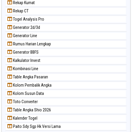
Rekap Kumat
Rekap CT
Togel Analysis Pro
Generator 2d/3d
Generator Line
Rumus Harian Lengkap
Generator BBFS
Kalkulator Invest
Kombinasi Line
Table Angka Pasaran
Kolom Pembalik Angka
Kolom Susun Data
Toto Converter
Table Angka Shio 2026
Kalender Togel
Paito Sdy Sgp Hk Versi Lama