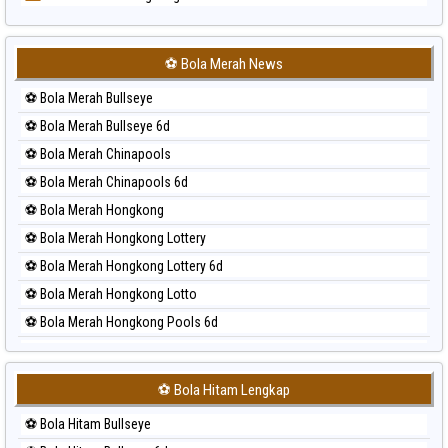
Prediksi Sydney Lottery
Prediksi Sydney Lottery 6d
Prediksi Sydney Lotto
⚽ Bola Merah News
Prediksi Sydney Pools 6d
⚽ Bola Merah Bullseye
Prediksi Taipei
⚽ Bola Merah Bullseye 6d
Prediksi Taiwan
⚽ Bola Merah Chinapools
⚽ Bola Merah Chinapools 6d
⚽ Bola Merah Hongkong
⚽ Bola Merah Hongkong Lottery
⚽ Bola Merah Hongkong Lottery 6d
⚽ Bola Merah Hongkong Lotto
⚽ Bola Merah Hongkong Pools 6d
⚽ Bola Merah Japan
⚽ Bola Merah Japan 6d
⚽ Bola Hitam Lengkap
⚽ Bola Merah Korea
⚽ Bola Hitam Bullseye
⚽ Bola Merah Kuda Lari