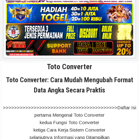
Toto Converter
Toto Converter: Cara Mudah Mengubah Format
Data Angka Secara Praktis
>>>>>>>>>>>>>>>>>>>>>>>>>>>>>>>>>>>>>>>>>Daftar Isi
pertama Mengenal Toto Converter
kedua Fungsi Toto Converter
ketiga Cara Kerja Sistem Converter
selanjutnya Informasi yang Ditampilkan