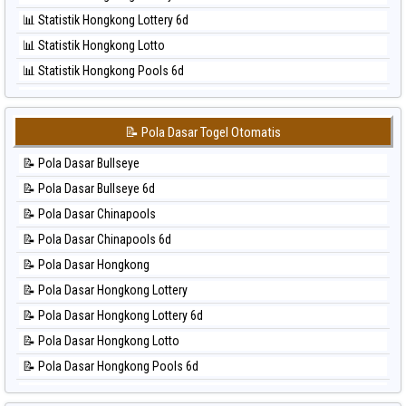
⚽ Bola Hitam Sao Paulo
📊 Statistik Hongkong Lottery 6d
⚽ Bola Hitam Singapore
📊 Statistik Hongkong Lotto
⚽ Bola Hitam Sydney
📊 Statistik Hongkong Pools 6d
⚽ Bola Hitam Sydney Lottery
📊 Statistik Japan
⚽ Bola Hitam Sydney Lottery 6d
📊 Statistik Japan 6d
⚽ Bola Hitam Sydney Lotto
📝 Pola Dasar Togel Otomatis
📊 Statistik Korea
⚽ Bola Hitam Sydney Pools 6d
📝 Pola Dasar Bullseye
📊 Statistik Kuda Lari
⚽ Bola Hitam Taipei
📝 Pola Dasar Bullseye 6d
📊 Statistik Magnum Cambodia
⚽ Bola Hitam Taiwan
📝 Pola Dasar Chinapools
📊 Statistik Nagoya
📝 Pola Dasar Chinapools 6d
📊 Statistik New York Midday
📝 Pola Dasar Hongkong
📊 Statistik North Carolina Day
📝 Pola Dasar Hongkong Lottery
📊 Statistik Pcso
📝 Pola Dasar Hongkong Lottery 6d
📊 Statistik Pennsylvania Day
📝 Pola Dasar Hongkong Lotto
📊 Statistik Sao Paulo
📝 Pola Dasar Hongkong Pools 6d
📊 Statistik Singapore
📝 Pola Dasar Japan
📊 Statistik Sydney