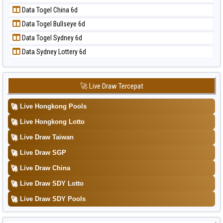
Data Togel Nagoya
Data Togel China 6d
Data Togel North Carolina Day
Data Togel Bullseye 6d
Data Togel Pcso
Data Togel Sydney 6d
Data Togel Sao Paulo
Data Sydney Lottery 6d
Data Togel Singapore
Data Togel Sydney
Data Togel Sydney Lottery
🚀 Live Draw Tercepat
Data Togel Sydney Lottery 6d
🚀
Live Hongkong Pools
Data Togel Sydney Lotto
🚀
Live Hongkong Lotto
Data Togel Sydney Pools 6d
🚀
Live Draw Taiwan
Data Togel Taipei
🚀
Live Draw SGP
Data Togel Taiwan
🚀
Live Draw China
🚀
Live Draw SDY Lotto
🚀
Live Draw SDY Pools