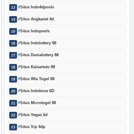
⚡
Situs Indo4dpools
13
⚡
Situs Angkanet 4d
14
⚡
Situs Indopools
15
⚡
Situs Indolottery 88
16
⚡
Situs Dunialottery 88
17
⚡
Situs Kaisartoto 88
18
⚡
Situs Wla Togel 88
19
⚡
Situs Indoboss 6D
20
⚡
Situs Microtogel 88
21
⚡
Situs Vegas 6d
22
⚡
Situs Vip 4dp
23