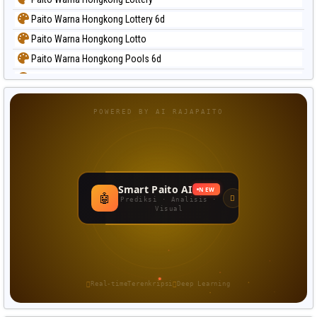
Paito Warna Hongkong Lottery 6d
Paito Warna Hongkong Lotto
Paito Warna Hongkong Pools 6d
Paito Warna Japan
Paito Warna Japan 6d
POWERED BY AI RAJAPAITO
Paito Warna Korea
Paito Warna Kuda Lari
Paito Warna Magnum Cambodia
Paito Warna Nagoya
Smart Paito AI
NEW
🤖
Paito Warna New York Midday
Prediksi · Analisis ·
Visual
Paito Warna North Carolina Day
Paito Warna Pcso
Paito Warna Pennsylvania Day
Paito Warna Sao Paulo
Real-time
Terenkripsi
Deep Learning
Paito Warna Singapore
Paito Warna Sydney