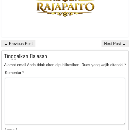
← Previous Post
Next Post →
Tinggalkan Balasan
Alamat email Anda tidak akan dipublikasikan.
Ruas yang wajib ditandai
*
Komentar
*
Nama
*