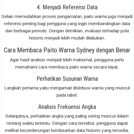
4. Menjadi Referensi Data
Selain memudahkan proses pengamatan, paito warna juga menjadi
referensi penting bagi pengguna yang ingin membandingkan data
dari berbagai periode. Dengan demikian, evaluasi terhadap pola
historis menjadi lebih mudah dilakukan.
Cara Membaca Paito Warna Sydney dengan Benar
Agar hasil analisis menjadi lebih maksimal, pengguna perlu
memahami cara membaca paito warna secara tepat.
Perhatikan Susunan Warna
Langkah pertama yaitu mengamati distribusi warna yang muncul
pada tabel.
Analisis Frekuensi Angka
Selanjutnya, perhatikan angka yang paling sering muncul dalam
rentang waktu tertentu. Dengan cara tersebut, pengguna dapat
melihat kecenderungan berdasarkan data historis yang tersedia.