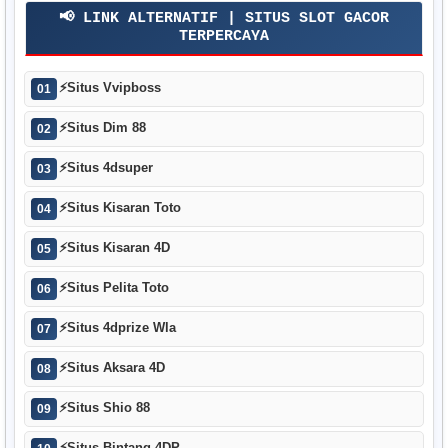
📢 LINK ALTERNATIF | SITUS SLOT GACOR
TERPERCAYA
⚡
Situs Vvipboss
01
⚡
Situs Dim 88
02
⚡
Situs 4dsuper
03
⚡
Situs Kisaran Toto
04
⚡
Situs Kisaran 4D
05
⚡
Situs Pelita Toto
06
⚡
Situs 4dprize Wla
07
⚡
Situs Aksara 4D
08
⚡
Situs Shio 88
09