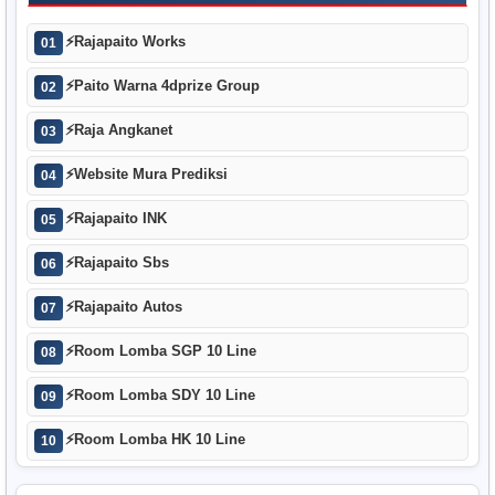
⚡
Rajapaito Works
01
⚡
Paito Warna 4dprize Group
02
⚡
Raja Angkanet
03
⚡
Website Mura Prediksi
04
⚡
Rajapaito INK
05
⚡
Rajapaito Sbs
06
⚡
Rajapaito Autos
07
⚡
Room Lomba SGP 10 Line
08
⚡
Room Lomba SDY 10 Line
09
⚡
Room Lomba HK 10 Line
10