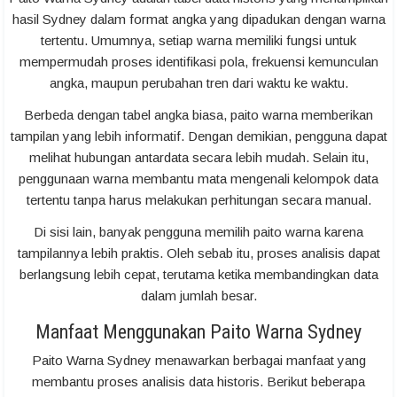
hasil Sydney dalam format angka yang dipadukan dengan warna
tertentu. Umumnya, setiap warna memiliki fungsi untuk
mempermudah proses identifikasi pola, frekuensi kemunculan
angka, maupun perubahan tren dari waktu ke waktu.
Berbeda dengan tabel angka biasa, paito warna memberikan
tampilan yang lebih informatif. Dengan demikian, pengguna dapat
melihat hubungan antardata secara lebih mudah. Selain itu,
penggunaan warna membantu mata mengenali kelompok data
tertentu tanpa harus melakukan perhitungan secara manual.
Di sisi lain, banyak pengguna memilih paito warna karena
tampilannya lebih praktis. Oleh sebab itu, proses analisis dapat
berlangsung lebih cepat, terutama ketika membandingkan data
dalam jumlah besar.
Manfaat Menggunakan Paito Warna Sydney
Paito Warna Sydney menawarkan berbagai manfaat yang
membantu proses analisis data historis. Berikut beberapa