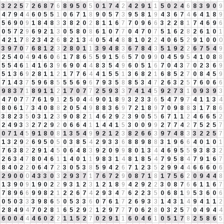
3
2
2
5
7
2
6
8
7
6
8
9
5
0
5
0
1
7
4
2
4
2
9
1
1
5
0
2
4
6
8
3
9
0
9
4
7
9
4
4
6
0
5
5
1
0
6
7
1
8
9
0
5
7
3
9
5
8
1
9
4
3
6
7
4
6
4
1
8
9
5
6
9
0
9
1
8
4
8
3
3
8
2
0
2
8
1
1
6
7
7
0
9
6
6
3
2
2
8
1
7
4
6
9
6
0
5
7
2
9
6
9
2
1
3
0
5
8
0
8
6
1
0
7
7
0
4
7
0
7
5
1
6
2
8
2
6
1
0
1
4
2
1
7
8
2
3
4
2
6
8
2
1
3
4
0
5
4
4
8
8
1
0
2
2
4
0
6
5
2
9
1
0
0
0
3
9
7
0
7
6
8
1
2
3
2
8
0
1
1
3
9
4
8
3
6
7
8
4
3
5
1
9
2
2
6
7
5
4
9
2
5
4
0
4
9
4
6
0
6
1
7
8
6
5
5
9
1
5
6
5
7
0
9
9
0
4
5
9
5
4
1
0
8
8
5
5
4
6
1
4
1
6
3
9
6
9
0
4
4
8
3
5
4
9
6
0
5
1
6
7
0
4
3
7
0
2
3
6
9
5
1
3
6
9
2
8
1
1
2
1
7
7
6
4
4
1
5
5
1
3
6
8
2
1
6
8
5
2
7
0
8
4
5
9
7
1
4
3
7
5
9
6
8
5
5
5
6
9
6
7
9
3
5
8
8
5
3
4
7
2
6
3
2
5
7
6
0
6
6
9
8
3
7
1
8
9
1
1
2
1
7
0
7
7
2
5
9
3
3
7
4
1
4
5
9
2
7
3
1
0
9
3
9
3
4
7
0
7
7
7
6
1
9
1
2
5
0
4
4
9
0
1
8
9
3
2
3
3
6
5
4
7
9
7
4
1
1
3
4
8
0
6
1
7
3
4
0
8
8
2
0
5
4
9
8
8
3
6
9
7
2
1
8
9
7
0
9
8
8
3
1
7
8
6
3
8
2
3
5
0
3
1
2
3
9
0
8
2
1
4
6
2
9
2
3
9
0
5
5
6
7
1
1
2
4
6
6
5
2
2
4
9
3
3
2
7
2
9
2
0
6
6
4
1
1
4
4
1
5
3
0
0
9
9
2
7
7
4
2
7
5
2
5
7
0
7
1
4
5
9
1
8
0
8
1
3
5
4
9
9
2
1
2
3
8
2
6
6
3
9
7
4
8
3
3
2
2
5
7
1
3
2
9
2
6
9
5
0
5
0
3
8
5
4
2
9
3
3
6
8
8
9
8
8
3
1
9
6
6
4
0
1
0
1
7
6
3
8
2
2
9
1
4
5
0
6
4
8
3
9
2
0
9
9
8
0
1
3
4
4
6
9
5
5
9
3
8
3
2
2
6
3
4
7
8
0
4
6
1
1
4
0
1
1
9
8
3
1
4
8
1
8
5
4
7
9
5
8
4
7
9
1
6
7
8
4
0
2
2
0
6
4
7
2
3
0
5
3
8
5
9
4
2
6
7
1
2
3
5
2
9
9
4
4
6
6
6
0
6
2
9
0
0
0
4
3
3
0
3
2
9
3
7
1
7
6
7
2
9
0
8
7
1
8
1
7
5
6
2
0
9
4
4
8
1
3
9
0
9
1
9
0
2
2
9
3
1
2
3
1
2
1
8
9
4
2
9
2
2
3
0
8
7
6
6
1
1
6
7
7
8
9
6
6
9
9
8
2
1
2
2
6
7
4
2
9
3
4
7
6
2
2
3
5
0
6
8
1
9
5
3
6
0
6
0
5
0
3
3
3
9
8
6
5
0
5
3
3
6
0
7
6
1
7
2
6
9
3
3
1
4
3
1
4
9
4
1
1
2
2
8
4
9
4
7
0
2
8
1
6
5
2
9
2
1
2
9
7
7
7
0
6
2
8
0
3
2
5
7
0
4
9
4
4
6
0
0
4
4
4
6
0
2
2
1
1
5
2
7
0
2
9
1
1
6
0
4
6
1
0
5
1
7
8
2
5
8
6
5