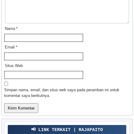
Nama
*
Email
*
Situs Web
Simpan nama, email, dan situs web saya pada peramban ini untuk
komentar saya berikutnya.
📢 LINK TERKAIT | RAJAPAITO