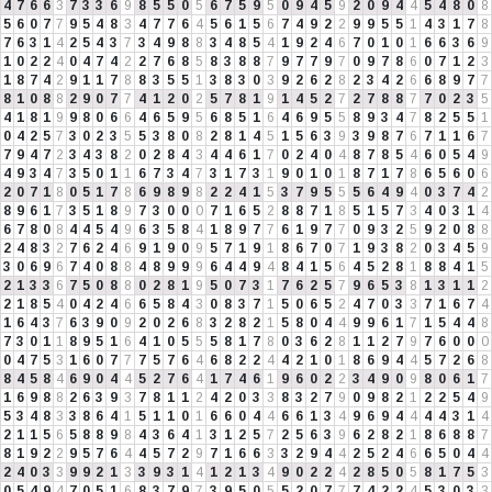
4
7
6
6
3
7
3
3
6
9
8
5
5
0
5
6
7
5
9
5
0
9
4
5
9
2
0
9
4
4
5
4
8
0
8
5
6
0
7
7
9
5
4
8
3
4
7
7
6
4
5
6
1
5
6
7
4
9
2
2
9
9
5
5
1
4
3
1
7
8
7
6
3
1
4
2
5
4
3
7
3
4
9
8
8
3
4
8
5
4
1
9
2
4
6
7
0
1
0
1
6
6
3
6
9
1
0
2
2
4
0
4
7
4
2
2
7
6
8
5
8
3
8
8
7
9
7
7
9
7
0
9
7
8
6
0
7
1
2
3
1
8
7
4
2
9
1
1
7
8
8
3
5
5
1
3
8
3
0
3
9
2
6
2
8
2
3
4
2
6
6
8
9
7
7
8
1
0
8
8
2
9
0
7
7
4
1
2
0
2
5
7
8
1
9
1
4
5
2
7
2
7
8
8
7
7
0
2
3
5
4
1
8
1
9
9
8
0
6
6
4
6
5
9
5
6
8
5
1
6
4
6
9
5
5
8
9
3
4
7
8
2
5
5
1
0
4
2
5
7
3
0
2
3
5
5
3
8
0
8
2
8
1
4
5
1
5
6
3
9
3
9
8
7
6
7
1
1
6
7
7
9
4
7
2
3
4
3
8
2
0
2
8
4
3
4
4
6
1
7
0
2
4
0
4
8
7
8
5
4
6
0
5
4
9
4
9
3
4
7
3
5
0
1
1
6
7
3
4
7
3
1
7
3
1
9
0
1
0
1
8
7
1
7
8
6
5
6
0
6
2
0
7
1
8
0
5
1
7
8
6
9
8
9
8
2
2
4
1
5
3
7
9
5
5
5
6
4
9
4
0
3
7
4
2
8
9
6
1
7
3
5
1
8
9
7
3
0
0
0
7
1
6
5
2
8
8
7
1
8
5
1
5
7
3
4
0
3
1
4
6
7
8
0
8
4
4
5
4
9
6
3
5
8
4
1
8
9
7
7
6
1
9
7
7
0
9
3
2
5
9
2
0
8
8
2
4
8
3
2
7
6
2
4
6
9
1
9
0
9
5
7
1
9
1
8
6
7
0
7
1
9
3
8
2
0
3
4
5
9
3
0
6
9
6
7
4
0
8
8
4
8
9
9
9
6
4
4
9
4
8
4
1
5
6
4
5
2
8
1
8
8
4
1
5
2
1
3
3
6
7
5
0
8
8
0
2
8
1
9
5
0
7
3
1
7
6
2
5
7
9
6
5
3
8
1
3
1
1
2
2
1
8
5
4
0
4
2
4
6
6
5
8
4
3
0
8
3
7
1
5
0
6
5
2
4
7
0
3
3
7
1
6
7
4
1
6
4
3
7
6
3
9
0
9
2
0
2
6
8
3
2
8
2
1
5
8
0
4
4
9
9
6
1
7
1
5
4
4
8
7
3
0
1
1
8
9
5
1
6
4
1
0
5
5
5
8
1
7
8
0
3
6
2
8
1
1
2
7
9
7
6
0
0
0
0
4
7
5
3
1
6
0
7
7
7
5
7
6
4
6
8
2
2
4
4
2
1
0
1
8
6
9
4
4
5
7
2
6
8
8
4
5
8
4
6
9
0
4
4
5
2
7
6
4
1
7
4
6
1
9
6
0
2
2
3
4
9
0
9
8
0
6
1
7
1
6
9
8
8
2
6
3
9
3
7
8
1
1
2
4
2
0
3
3
8
3
2
7
9
0
9
8
2
1
2
2
5
4
9
5
3
4
8
3
3
8
6
4
1
5
1
1
0
1
6
6
0
4
4
6
6
1
3
4
9
6
9
4
4
4
4
3
1
4
2
1
1
5
6
5
8
8
9
8
4
3
6
4
1
3
1
2
5
7
2
5
6
3
9
6
2
8
2
1
8
6
8
8
7
8
1
9
2
2
9
5
7
6
4
4
5
7
2
9
7
1
6
6
3
3
2
9
4
4
2
5
2
4
6
6
5
0
4
4
2
4
0
3
3
9
9
2
1
3
3
9
3
1
4
1
2
1
3
4
9
0
2
2
4
2
8
5
0
5
8
1
7
5
3
0
5
4
9
4
7
0
5
1
6
8
3
7
9
7
3
9
5
0
5
5
2
0
7
7
7
4
2
2
4
5
3
0
3
3