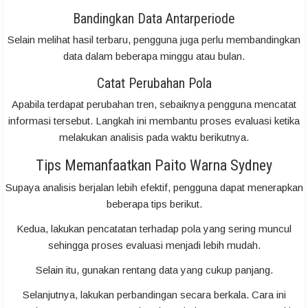
Bandingkan Data Antarperiode
Selain melihat hasil terbaru, pengguna juga perlu membandingkan
data dalam beberapa minggu atau bulan.
Catat Perubahan Pola
Apabila terdapat perubahan tren, sebaiknya pengguna mencatat
informasi tersebut. Langkah ini membantu proses evaluasi ketika
melakukan analisis pada waktu berikutnya.
Tips Memanfaatkan Paito Warna Sydney
Supaya analisis berjalan lebih efektif, pengguna dapat menerapkan
beberapa tips berikut.
Kedua, lakukan pencatatan terhadap pola yang sering muncul
sehingga proses evaluasi menjadi lebih mudah.
Selain itu, gunakan rentang data yang cukup panjang.
Selanjutnya, lakukan perbandingan secara berkala. Cara ini