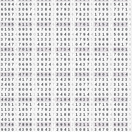
6
3
9
4
4
4
5
6
0
6
3
8
8
1
9
8
0
4
4
8
3
7
9
6
6
4
0
9
8
8
5
4
1
9
1
6
5
8
6
5
3
0
6
7
4
3
3
8
4
3
0
7
9
3
3
6
1
6
0
6
9
3
9
5
5
7
3
7
1
8
8
9
5
7
3
5
3
9
4
4
5
6
0
2
2
9
9
6
0
6
7
8
2
3
5
1
7
3
0
3
3
9
8
7
6
2
7
0
9
9
9
6
6
3
9
2
8
5
6
2
5
0
7
3
1
7
6
0
9
9
9
4
9
2
2
4
0
8
0
8
7
3
9
5
5
6
1
1
5
6
5
3
8
7
6
4
3
5
9
5
3
7
0
1
1
7
1
5
2
7
5
3
6
7
4
0
1
5
5
1
0
9
3
9
3
6
7
6
8
5
3
2
6
5
2
0
2
9
2
2
2
0
3
2
5
8
6
2
0
2
1
5
1
3
4
6
9
0
0
0
1
3
2
3
5
8
9
4
0
4
4
7
9
4
4
1
3
1
9
1
5
0
6
8
5
3
7
8
6
5
3
9
9
5
5
1
3
3
2
5
6
1
8
0
8
3
7
9
5
5
3
9
8
8
7
1
9
7
4
2
0
2
4
7
2
7
9
5
0
5
4
8
3
9
3
7
2
9
1
1
0
4
7
4
2
5
9
6
9
6
6
8
1
7
8
1
8
3
1
4
7
0
1
8
9
2
1
7
4
2
1
7
3
4
7
7
2
5
7
3
8
3
7
1
8
8
9
0
1
1
3
3
6
0
6
0
5
7
3
1
5
4
0
7
7
5
1
6
1
7
1
8
6
9
6
9
3
9
1
1
7
0
0
6
6
6
2
3
4
7
8
2
9
5
5
3
0
9
3
3
5
7
8
0
8
1
5
9
4
4
9
4
1
7
8
4
9
6
0
6
3
7
0
7
7
0
6
9
5
5
3
9
2
4
6
6
3
9
7
7
9
4
3
7
1
0
3
5
3
8
3
3
0
2
2
3
1
3
9
3
7
9
9
2
2
2
6
1
6
7
2
0
2
0
2
8
0
5
6
2
4
3
3
2
5
0
9
2
7
9
2
3
3
6
9
4
7
8
7
6
6
5
0
6
6
2
3
2
8
1
3
5
5
3
8
2
8
0
1
1
3
1
5
4
9
4
2
5
7
3
4
1
7
2
9
0
9
0
6
6
3
4
2
9
2
7
8
3
6
9
2
7
3
1
4
9
0
2
3
5
2
4
6
5
2
3
6
8
5
4
5
4
9
7
7
2
9
1
5
6
2
0
7
7
5
4
2
8
3
2
3
1
0
1
1
7
7
2
5
7
8
0
0
4
4
7
3
2
0
2
4
5
0
2
2
6
9
6
7
4
3
0
1
6
7
2
3
9
6
6
1
1
3
8
2
5
0
0
1
1
1
0
9
5
5
9
4
6
2
8
4
8
1
4
5
6
0
5
0
5
8
3
2
0
2
4
4
2
6
8
2
8
6
8
5
0
6
7
6
4
7
1
8
4
3
0
4
3
3
6
2
9
6
7
4
1
7
0
2
2
2
5
5
1
6
3
7
6
1
7
4
0
1
2
3
0
5
7
6
4
1
3
2
6
8
8
7
1
5
6
4
0
8
2
1
1
1
3
2
5
1
8
5
7
3
7
7
9
2
2
2
3
8
9
8
6
3
1
1
2
1
9
4
9
4
8
0
6
8
5
2
7
5
9
5
4
3
3
2
5
5
3
6
1
7
3
1
8
8
7
1
2
1
7
8
9
7
5
8
4
5
8
2
3
5
4
0
1
4
5
9
4
9
9
9
8
3
8
4
3
8
0
1
3
4
2
1
6
3
9
3
9
7
1
8
3
1
2
5
7
5
7
4
6
1
7
8
9
8
8
1
5
9
7
7
6
9
5
6
2
0
2
1
1
2
1
5
3
8
2
6
8
5
2
7
9
6
3
0
3
4
3
9
0
9
0
8
4
3
7
2
9
4
1
5
5
0
8
1
9
3
4
7
0
7
0
6
3
5
8