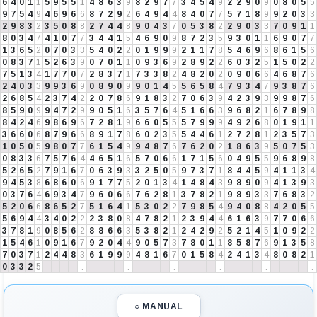
6
4
0
1
1
5
9
5
5
1
4
8
6
3
9
8
2
9
7
7
3
4
5
4
9
2
2
9
0
9
0
8
0
5
5
9
7
5
4
9
4
6
9
6
6
8
7
2
9
2
6
4
9
4
4
8
4
0
7
7
5
7
1
8
9
9
2
0
3
3
2
9
8
3
2
3
5
0
8
8
2
7
4
4
8
9
0
4
3
7
0
5
3
8
2
2
9
0
3
3
7
0
9
1
1
8
0
3
4
7
4
1
0
7
7
3
4
4
1
5
4
6
9
0
9
8
7
2
3
5
9
3
0
1
1
6
9
0
7
7
1
3
6
5
2
0
7
0
3
3
5
4
0
2
2
0
1
9
9
9
2
1
1
7
8
5
4
6
9
6
8
6
1
5
6
0
8
3
7
1
5
2
6
3
9
0
7
0
1
1
0
9
3
6
9
2
8
9
2
2
6
0
3
2
5
1
5
0
2
2
7
5
1
3
4
1
7
7
0
7
2
8
3
7
1
7
3
3
8
2
4
8
2
0
2
0
9
0
6
6
4
6
8
7
6
2
4
0
3
3
9
9
3
6
9
0
8
9
0
9
9
0
1
4
5
5
6
5
8
4
7
9
3
4
7
9
3
8
7
6
2
6
8
5
4
2
3
7
4
2
2
0
7
8
6
9
1
8
3
2
7
0
6
3
9
4
2
3
9
3
9
9
8
7
6
8
5
9
0
9
9
4
7
2
9
9
0
5
1
6
3
5
7
6
4
5
1
6
6
3
9
6
8
2
1
6
7
8
9
8
8
4
2
4
6
9
8
6
9
6
7
2
8
1
9
6
6
0
5
5
5
7
9
9
9
4
9
2
6
8
0
1
9
1
1
3
6
6
0
6
8
7
9
6
6
8
9
1
7
8
6
0
2
3
5
5
4
4
6
1
2
7
2
8
1
2
3
5
7
3
1
0
5
0
5
9
8
0
7
7
6
1
5
4
9
9
4
8
7
6
7
6
2
0
2
1
8
6
3
9
5
0
7
5
3
0
8
3
3
6
7
5
7
6
4
4
6
5
1
6
5
7
0
6
6
1
7
1
5
6
0
4
9
5
5
9
6
8
9
8
5
2
6
5
2
7
9
1
6
7
0
6
3
9
3
3
2
5
0
5
9
7
3
7
1
8
4
4
5
9
4
1
1
3
4
9
4
5
3
8
6
8
6
0
6
9
1
7
7
5
2
0
1
3
4
1
4
8
4
3
9
8
9
0
9
4
1
3
9
3
0
3
7
6
4
6
9
3
4
7
9
6
0
6
6
7
6
2
8
1
3
7
8
2
1
9
8
9
3
3
7
6
8
3
2
5
2
0
6
6
8
6
5
2
7
5
1
6
4
1
5
3
0
2
2
7
9
8
5
4
9
4
0
8
8
4
2
0
5
5
5
6
9
4
4
3
4
0
2
2
2
3
8
0
8
4
7
8
2
1
2
3
9
4
4
6
1
6
3
9
7
7
0
6
6
3
7
8
1
9
0
8
5
6
2
8
8
6
6
3
5
3
8
2
1
2
4
2
9
2
5
2
1
4
5
1
0
9
2
2
1
5
4
6
1
0
9
1
6
7
9
2
0
4
4
9
0
5
7
3
7
8
0
1
1
8
5
8
7
6
9
1
3
5
8
7
0
3
7
1
2
4
4
8
3
6
1
9
9
9
4
8
1
6
7
0
1
5
8
4
2
4
1
3
4
8
0
8
2
1
0
3
3
2
5
.
.
.
.
.
.
○ MANUAL