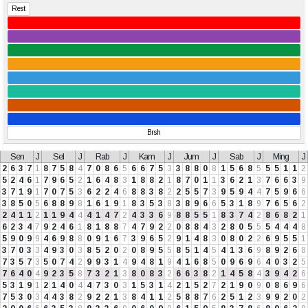
Rest
Brsh
Sen
J
Sel
J
Rab
J
Kam
J
Jum
J
Sab
J
Ming
J
2
6
3
7
1
8
7
5
8
4
7
0
8
6
5
6
6
7
5
3
3
8
8
0
8
1
5
6
8
5
5
5
1
1
2
5
2
4
6
1
7
9
6
5
2
1
6
4
8
3
1
8
8
2
1
8
7
0
1
1
3
6
2
1
3
7
6
6
3
9
3
7
1
9
1
7
0
7
5
3
6
2
2
4
6
8
8
3
8
2
2
5
5
7
3
9
5
9
4
4
7
5
9
6
6
3
8
5
0
5
6
8
8
9
8
1
6
1
9
1
8
3
5
3
8
3
8
9
6
6
5
3
1
8
9
7
6
5
6
2
2
4
1
1
2
1
1
9
4
4
4
1
4
7
2
4
3
3
6
9
8
8
5
5
1
8
3
7
4
2
8
6
8
2
1
6
2
3
4
7
9
2
4
6
1
8
1
8
8
7
4
7
9
2
2
0
8
8
4
3
2
8
0
5
5
5
4
4
4
8
5
9
0
9
9
4
6
9
8
8
0
9
1
6
7
3
9
6
5
2
9
1
4
8
3
0
8
0
2
2
6
9
5
5
1
3
7
0
3
3
4
9
3
0
3
8
5
2
0
2
0
8
9
5
5
8
5
1
4
5
4
1
3
6
9
8
9
2
6
8
7
3
5
7
3
5
0
7
4
2
9
9
3
1
4
9
4
8
1
9
4
1
6
8
5
0
9
6
9
6
4
0
3
2
5
7
6
4
0
4
9
2
3
5
8
7
3
2
1
3
8
0
8
3
2
6
6
3
8
2
1
4
5
8
4
3
9
4
2
6
5
3
1
9
1
2
1
4
0
4
4
7
3
0
3
1
5
3
1
4
2
1
5
2
7
2
1
9
0
9
0
8
6
9
6
7
5
3
0
3
4
4
3
8
2
9
2
2
1
3
8
4
1
1
2
5
8
8
7
6
2
5
1
2
3
9
9
2
0
2