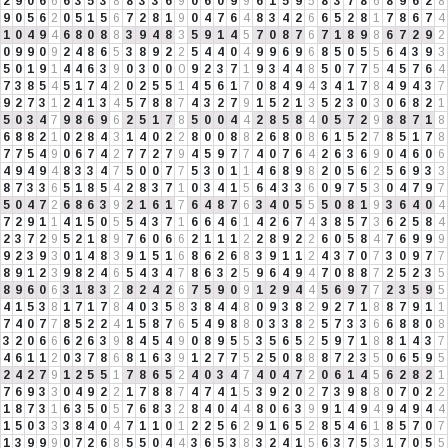
2
9
0
6
6
6
3
5
3
8
8
3
3
6
9
0
6
0
9
9
6
1
5
9
5
8
3
7
8
6
8
9
6
2
8
9
0
5
6
2
0
5
1
5
6
7
2
8
1
9
0
4
7
6
4
8
3
4
2
6
6
5
2
8
1
7
8
6
7
4
1
0
4
9
4
6
8
0
8
8
3
9
4
8
3
5
9
1
4
5
7
0
8
7
6
7
1
8
9
8
6
7
2
9
2
0
9
9
0
9
2
4
8
6
5
3
8
9
2
2
5
4
4
0
4
9
9
6
9
6
8
5
0
5
5
6
4
3
9
3
5
0
1
9
1
4
4
6
3
9
0
3
0
0
0
9
2
3
7
1
9
3
4
4
8
5
0
7
7
5
4
5
7
6
4
7
3
8
5
4
5
1
7
4
2
0
2
5
5
1
4
5
6
1
7
0
8
4
9
4
3
4
1
7
8
4
9
4
3
7
9
2
7
3
1
2
4
1
3
4
5
7
8
8
7
4
3
2
7
9
1
5
2
1
3
5
2
3
0
3
0
6
8
2
1
5
0
3
4
7
9
8
6
9
6
2
5
1
7
8
5
0
0
4
4
2
8
5
8
4
0
5
7
2
9
8
8
7
1
8
6
8
8
2
1
0
2
8
4
3
1
4
0
2
2
8
0
0
8
8
2
6
8
0
8
6
1
5
2
7
8
5
1
7
8
7
7
5
4
9
0
6
7
4
2
7
7
2
7
9
4
5
9
7
7
4
0
7
6
4
2
6
3
6
9
0
4
6
0
6
4
9
4
9
4
8
3
3
4
7
5
0
0
7
7
5
3
0
1
1
4
6
8
9
8
2
0
5
6
2
5
6
9
3
3
8
7
3
3
6
5
1
8
5
4
2
8
3
7
1
0
3
4
1
5
6
4
3
3
6
0
9
7
5
3
0
4
7
9
7
5
0
4
7
2
6
8
6
3
9
2
1
6
1
7
6
4
8
7
6
3
4
0
5
5
5
0
8
1
9
3
6
4
0
4
7
2
9
1
1
4
1
5
0
5
5
4
3
7
1
6
6
4
6
1
4
2
6
7
4
3
8
5
7
3
6
2
5
8
4
2
3
7
2
9
5
2
1
8
9
7
6
0
6
6
2
1
1
1
2
2
8
9
2
2
6
0
5
8
4
7
6
9
9
9
9
2
3
9
3
0
1
4
8
3
9
1
5
1
6
8
6
2
6
8
3
9
1
1
2
4
3
7
0
7
3
0
9
7
7
8
9
1
2
3
9
8
2
4
6
5
4
3
4
7
8
6
3
2
5
9
6
4
9
4
7
0
8
8
7
2
5
2
3
5
8
9
6
0
6
3
1
8
3
2
8
2
4
2
6
7
5
9
0
9
1
2
9
4
4
5
6
9
7
7
2
3
5
9
5
4
1
5
3
8
1
7
1
7
8
4
0
3
5
8
3
8
4
4
8
0
9
3
8
2
9
2
7
1
8
8
7
9
1
1
7
4
0
7
7
8
5
2
2
4
1
5
8
7
6
5
4
9
8
8
0
3
3
8
2
5
7
3
3
6
6
8
8
0
8
3
2
0
6
6
6
2
6
3
9
8
4
5
4
9
0
8
9
5
5
3
5
6
5
2
5
9
7
1
8
8
1
4
3
7
4
6
1
1
2
0
3
7
8
6
8
1
6
3
9
1
2
7
7
5
2
5
0
8
8
8
7
2
3
5
0
6
5
9
5
2
4
2
7
9
1
2
5
5
1
7
8
6
5
2
4
0
3
4
7
4
0
4
7
2
0
6
1
4
5
6
2
8
2
1
7
6
9
3
3
0
4
9
2
2
1
7
8
8
7
4
7
4
1
5
3
9
2
0
2
7
3
9
8
8
0
7
0
2
2
1
8
7
3
1
6
3
5
0
5
7
6
8
3
2
8
4
0
4
4
8
0
6
3
9
9
1
4
9
4
9
4
9
4
4
1
5
0
3
3
3
8
4
0
4
7
1
1
0
1
2
2
5
6
2
9
1
6
5
2
8
5
4
6
1
8
5
7
0
7
1
3
9
9
9
0
7
2
6
8
5
5
0
4
4
3
6
5
3
8
3
2
4
1
5
6
3
7
5
3
1
7
0
5
5