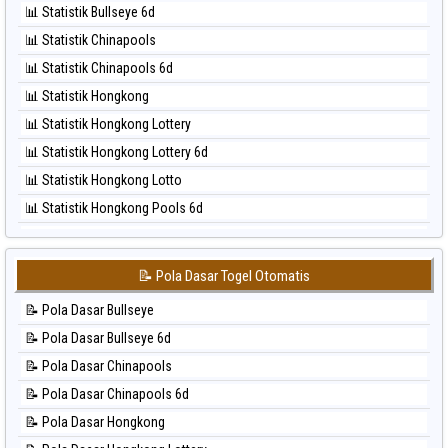
⚽ Bola Merah Taipei
📊 Statistik Bullseye 6d
⚽ Bola Hitam Magnum Cambodia
⚽ Bola Merah Taiwan
📊 Statistik Chinapools
⚽ Bola Hitam Nagoya
📊 Statistik Chinapools 6d
⚽ Bola Hitam North Carolina Day
📊 Statistik Hongkong
⚽ Bola Hitam Pcso
📊 Statistik Hongkong Lottery
⚽ Bola Hitam Sao Paulo
📊 Statistik Hongkong Lottery 6d
⚽ Bola Hitam Singapore
📊 Statistik Hongkong Lotto
⚽ Bola Hitam Sydney
📊 Statistik Hongkong Pools 6d
⚽ Bola Hitam Sydney Lottery
📊 Statistik Japan
⚽ Bola Hitam Sydney Lottery 6d
📊 Statistik Japan 6d
⚽ Bola Hitam Sydney Lotto
📝 Pola Dasar Togel Otomatis
📊 Statistik Korea
⚽ Bola Hitam Sydney Pools 6d
📝 Pola Dasar Bullseye
📊 Statistik Kuda Lari
⚽ Bola Hitam Taipei
📝 Pola Dasar Bullseye 6d
📊 Statistik Magnum Cambodia
⚽ Bola Hitam Taiwan
📝 Pola Dasar Chinapools
📊 Statistik Nagoya
📝 Pola Dasar Chinapools 6d
📊 Statistik New York Midday
📝 Pola Dasar Hongkong
📊 Statistik North Carolina Day