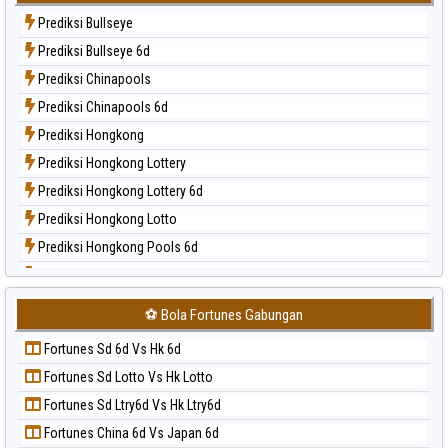
Paito Harian Korea
Prediksi Bullseye
Paito Harian Kuda Lari
Prediksi Bullseye 6d
Paito Harian Magnum Cambodia
Prediksi Chinapools
Paito Harian Nagoya
Prediksi Chinapools 6d
Paito Harian New York Midday
Prediksi Hongkong
Paito Harian North Carolina Day
Prediksi Hongkong Lottery
Paito Harian Pcso
Prediksi Hongkong Lottery 6d
Paito Harian Pennsylvania Day
Prediksi Hongkong Lotto
Paito Harian Sao Paulo
Prediksi Hongkong Pools 6d
Paito Harian Singapore
Prediksi Japan
Paito Harian Sydney
Prediksi Japan 6d
Paito Harian Sydney Lottery
⚽ Bola Fortunes Gabungan
Prediksi Korea
Paito Harian Sydney Lottery 6d
Fortunes Sd 6d Vs Hk 6d
Prediksi Kuda Lari
Paito Harian Sydney Lotto
Fortunes Sd Lotto Vs Hk Lotto
Prediksi Magnum Cambodia
Paito Harian Sydney Pools 6d
Fortunes Sd Ltry6d Vs Hk Ltry6d
Prediksi Nagoya
Paito Harian Taipei
Fortunes China 6d Vs Japan 6d
Prediksi North Carolina Day