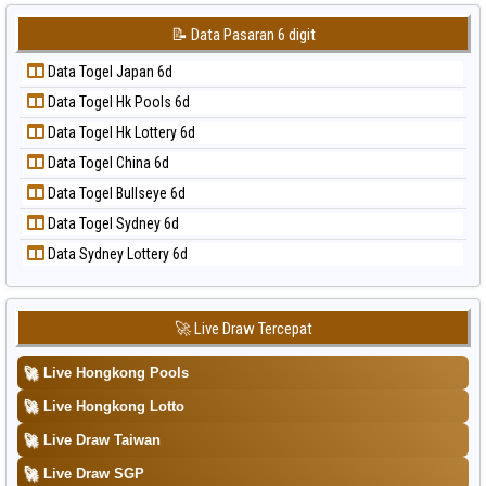
📝 Pola Dasar Sydney Lottery 6d
Data Togel Japan 6d
📝 Pola Dasar Sydney Lotto
📝 Data Pasaran 6 digit
Data Togel Korea
📝 Pola Dasar Sydney Pools 6d
Data Togel Japan 6d
Data Togel Kuda Lari
📝 Pola Dasar Taipei
Data Togel Hk Pools 6d
Data Togel Magnum Cambodia
📝 Pola Dasar Taiwan
Data Togel Hk Lottery 6d
Data Togel Nagoya
Data Togel China 6d
Data Togel North Carolina Day
Data Togel Bullseye 6d
Data Togel Pcso
Data Togel Sydney 6d
Data Togel Sao Paulo
Data Sydney Lottery 6d
Data Togel Singapore
Data Togel Sydney
Data Togel Sydney Lottery
🚀 Live Draw Tercepat
Data Togel Sydney Lottery 6d
🚀
Live Hongkong Pools
Data Togel Sydney Lotto
🚀
Live Hongkong Lotto
Data Togel Sydney Pools 6d
🚀
Live Draw Taiwan
Data Togel Taipei
🚀
Live Draw SGP
Data Togel Taiwan