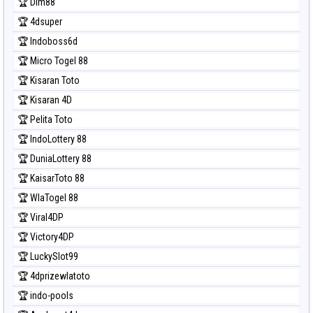
🏆 Dim88
🏆 4dsuper
🏆 Indoboss6d
🏆 Micro Togel 88
🏆 Kisaran Toto
🏆 Kisaran 4D
🏆 Pelita Toto
🏆 IndoLottery 88
🏆 DuniaLottery 88
🏆 KaisarToto 88
🏆 WlaTogel 88
🏆 Viral4DP
🏆 Victory4DP
🏆 LuckySlot99
🏆 4dprizewlatoto
🏆 indo-pools