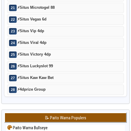
⚡
Situs Microtogel 88
21
⚡
Situs Vegas 6d
22
⚡
Situs Vip 4dp
23
⚡
Situs Viral 4dp
24
⚡
Situs Victory 4dp
25
⚡
Situs Luckyslot 99
26
⚡
Situs Kaw Kaw Bet
27
⚡
4dprize Group
28
📝 Paito Warna Populers
Paito Warna Bullseye