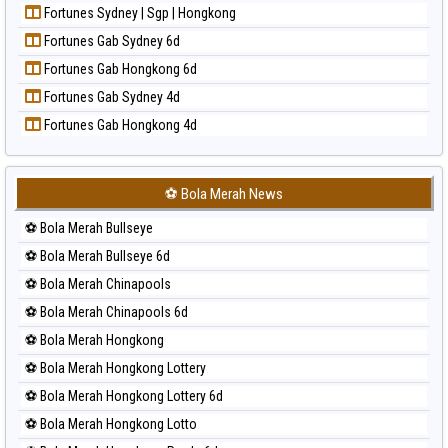
Paito Harian Taiwan
Fortunes Sydney | Sgp | Hongkong
Prediksi Pcso
Fortunes Gab Sydney 6d
Prediksi Sao Paulo
Fortunes Gab Hongkong 6d
Prediksi Singapore
Fortunes Gab Sydney 4d
Prediksi Sydney
Fortunes Gab Hongkong 4d
Prediksi Sydney Lottery
Prediksi Sydney Lottery 6d
Prediksi Sydney Lotto
⚽ Bola Merah News
Prediksi Sydney Pools 6d
⚽ Bola Merah Bullseye
Prediksi Taipei
⚽ Bola Merah Bullseye 6d
Prediksi Taiwan
⚽ Bola Merah Chinapools
⚽ Bola Merah Chinapools 6d
⚽ Bola Merah Hongkong
⚽ Bola Merah Hongkong Lottery
⚽ Bola Merah Hongkong Lottery 6d
⚽ Bola Merah Hongkong Lotto