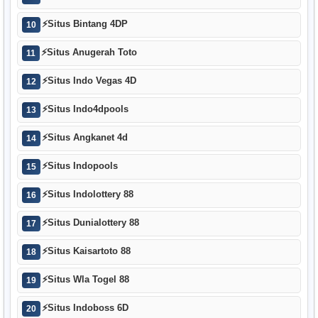
⚡
Situs Bintang 4DP
10
⚡
Situs Anugerah Toto
11
⚡
Situs Indo Vegas 4D
12
⚡
Situs Indo4dpools
13
⚡
Situs Angkanet 4d
14
⚡
Situs Indopools
15
⚡
Situs Indolottery 88
16
⚡
Situs Dunialottery 88
17
⚡
Situs Kaisartoto 88
18
⚡
Situs Wla Togel 88
19
⚡
Situs Indoboss 6D
20