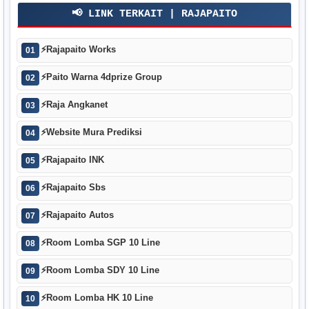
📢 LINK TERKAIT | RAJAPAITO
⚡
Rajapaito Works
01
⚡
Paito Warna 4dprize Group
02
⚡
Raja Angkanet
03
⚡
Website Mura Prediksi
04
⚡
Rajapaito INK
05
⚡
Rajapaito Sbs
06
⚡
Rajapaito Autos
07
⚡
Room Lomba SGP 10 Line
08
⚡
Room Lomba SDY 10 Line
09
⚡
Room Lomba HK 10 Line
10