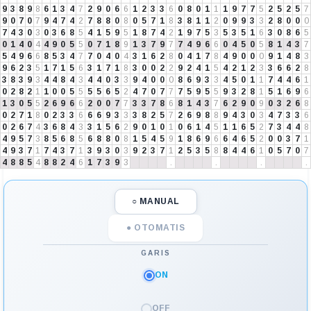
9
3
8
9
8
6
1
3
4
7
2
9
0
6
6
1
2
3
3
6
0
8
0
1
1
1
9
7
7
5
2
5
2
5
7
9
0
7
0
7
9
4
7
4
2
7
8
8
0
8
0
5
7
1
8
3
8
1
1
2
0
9
9
3
3
2
8
0
0
0
7
4
3
0
3
0
3
6
8
5
4
1
5
9
5
1
8
7
4
2
1
9
7
5
3
5
3
5
1
6
3
0
8
6
5
0
1
4
0
4
4
9
0
5
5
0
7
1
8
9
1
3
7
9
7
7
4
9
6
6
0
4
5
0
5
8
1
4
3
7
5
4
9
6
6
8
5
3
4
7
7
0
4
0
4
3
1
6
2
8
0
4
1
7
8
4
9
0
0
0
9
1
4
8
3
9
6
2
3
5
1
7
1
5
6
3
1
7
1
8
3
0
0
2
2
9
2
4
1
5
4
2
1
2
3
3
6
6
2
8
3
8
3
9
3
4
4
8
4
3
4
4
0
3
3
9
4
0
0
0
8
6
9
3
3
4
5
0
1
1
7
4
4
6
1
0
2
8
2
1
1
0
0
5
5
5
5
6
5
2
4
7
0
7
7
7
5
9
5
5
9
3
2
8
1
5
1
6
9
6
1
3
0
5
5
2
6
9
6
6
2
0
0
7
7
3
3
7
8
6
8
1
4
3
7
6
2
9
0
9
0
3
2
6
8
0
2
7
1
8
0
2
3
3
6
6
6
9
3
3
3
8
2
5
7
2
6
9
8
8
9
4
3
0
3
4
7
3
3
6
0
2
6
7
4
3
6
8
4
3
3
1
5
6
2
9
0
1
0
1
0
6
1
4
5
1
1
6
5
2
7
3
4
4
8
4
9
5
7
3
8
5
6
8
5
6
8
8
0
8
1
5
4
5
9
1
8
6
9
6
6
4
6
5
2
0
0
3
7
1
4
9
3
7
1
7
4
3
7
1
3
9
3
0
3
9
2
3
7
1
2
5
3
5
8
8
4
4
6
1
0
5
7
0
7
4
8
8
5
4
8
8
2
4
6
1
7
3
9
3
.
.
.
.
○ MANUAL
● OTOMATIS
GARIS
ON
OFF