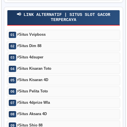
📢 LINK ALTERNATIF | SITUS SLOT GACOR
TERPERCAYA
⚡
Situs Vvipboss
01
⚡
Situs Dim 88
02
⚡
Situs 4dsuper
03
⚡
Situs Kisaran Toto
04
⚡
Situs Kisaran 4D
05
⚡
Situs Pelita Toto
06
⚡
Situs 4dprize Wla
07
⚡
Situs Aksara 4D
08
⚡
Situs Shio 88
09