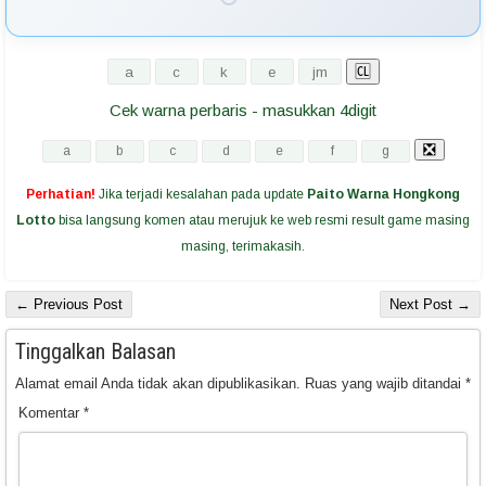
Cek warna perbaris - masukkan 4digit
Perhatian!
Jika terjadi kesalahan pada update
Paito Warna Hongkong
Lotto
bisa langsung komen atau merujuk ke web resmi result game masing
masing, terimakasih.
← Previous Post
Next Post →
Tinggalkan Balasan
Alamat email Anda tidak akan dipublikasikan.
Ruas yang wajib ditandai
*
Komentar
*