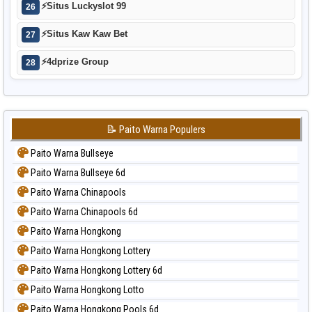
⚡
Situs Luckyslot 99
26
⚡
Situs Kaw Kaw Bet
27
⚡
4dprize Group
28
📝 Paito Warna Populers
Paito Warna Bullseye
Paito Warna Bullseye 6d
Paito Warna Chinapools
Paito Warna Chinapools 6d
Paito Warna Hongkong
Paito Warna Hongkong Lottery
Paito Warna Hongkong Lottery 6d
Paito Warna Hongkong Lotto
Paito Warna Hongkong Pools 6d