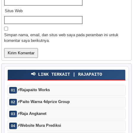
Situs Web
Simpan nama, email, dan situs web saya pada peramban ini untuk
komentar saya berikutnya.
📢 LINK TERKAIT | RAJAPAITO
⚡
Rajapaito Works
01
⚡
Paito Warna 4dprize Group
02
⚡
Raja Angkanet
03
⚡
Website Mura Prediksi
04