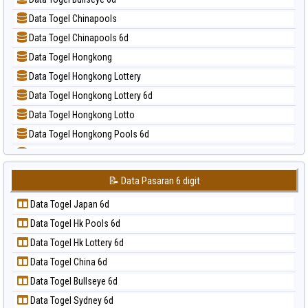
📝 Pola Dasar Magnum Cambodia
📊 Statistik Sydney Pools 6d
Data Togel Chinapools
📝 Pola Dasar Nagoya
📊 Statistik Taipei
Data Togel Chinapools 6d
📝 Pola Dasar North Carolina Day
📊 Statistik Taiwan
Data Togel Hongkong
📝 Pola Dasar Pcso
Data Togel Hongkong Lottery
📝 Pola Dasar Sao Paulo
Data Togel Hongkong Lottery 6d
📝 Pola Dasar Singapore
Data Togel Hongkong Lotto
📝 Pola Dasar Sydney
Data Togel Hongkong Pools 6d
📝 Pola Dasar Sydney Lottery
Data Togel Japan
📝 Pola Dasar Sydney Lottery 6d
Data Togel Japan 6d
📝 Pola Dasar Sydney Lotto
📝 Data Pasaran 6 digit
Data Togel Korea
📝 Pola Dasar Sydney Pools 6d
Data Togel Japan 6d
Data Togel Kuda Lari
📝 Pola Dasar Taipei
Data Togel Hk Pools 6d
Data Togel Magnum Cambodia
📝 Pola Dasar Taiwan
Data Togel Hk Lottery 6d
Data Togel Nagoya
Data Togel China 6d
Data Togel North Carolina Day
Data Togel Bullseye 6d
Data Togel Pcso
Data Togel Sydney 6d
Data Togel Sao Paulo