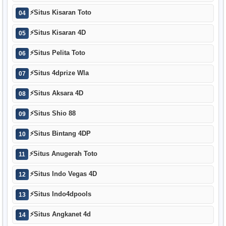
⚡
Situs Kisaran Toto
04
⚡
Situs Kisaran 4D
05
⚡
Situs Pelita Toto
06
⚡
Situs 4dprize Wla
07
⚡
Situs Aksara 4D
08
⚡
Situs Shio 88
09
⚡
Situs Bintang 4DP
10
⚡
Situs Anugerah Toto
11
⚡
Situs Indo Vegas 4D
12
⚡
Situs Indo4dpools
13
⚡
Situs Angkanet 4d
14