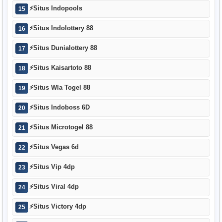
⚡
Situs Indopools
15
⚡
Situs Indolottery 88
16
⚡
Situs Dunialottery 88
17
⚡
Situs Kaisartoto 88
18
⚡
Situs Wla Togel 88
19
⚡
Situs Indoboss 6D
20
⚡
Situs Microtogel 88
21
⚡
Situs Vegas 6d
22
⚡
Situs Vip 4dp
23
⚡
Situs Viral 4dp
24
⚡
Situs Victory 4dp
25