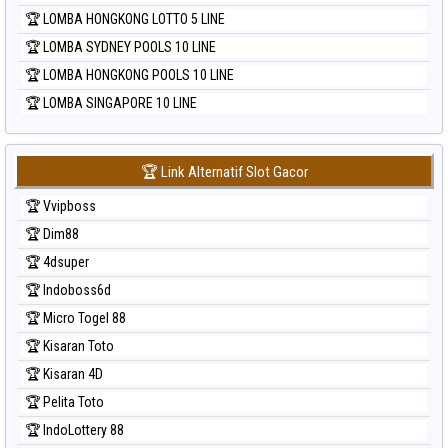
🏆 LOMBA HONGKONG LOTTO 5 LINE
🏆 LOMBA SYDNEY POOLS 10 LINE
🏆 LOMBA HONGKONG POOLS 10 LINE
🏆 LOMBA SINGAPORE 10 LINE
🏆 Link Alternatif Slot Gacor
🏆 Vvipboss
🏆 Dim88
🏆 4dsuper
🏆 Indoboss6d
🏆 Micro Togel 88
🏆 Kisaran Toto
🏆 Kisaran 4D
🏆 Pelita Toto
🏆 IndoLottery 88