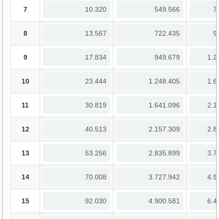
7
8
9
10
11
12
13
14
15