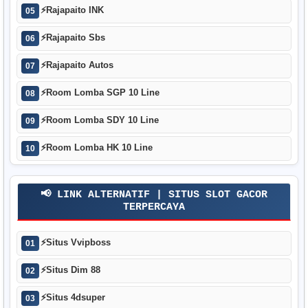
⚡
Rajapaito INK
05
⚡
Rajapaito Sbs
06
⚡
Rajapaito Autos
07
⚡
Room Lomba SGP 10 Line
08
⚡
Room Lomba SDY 10 Line
09
⚡
Room Lomba HK 10 Line
10
📢 LINK ALTERNATIF | SITUS SLOT GACOR
TERPERCAYA
⚡
Situs Vvipboss
01
⚡
Situs Dim 88
02
⚡
Situs 4dsuper
03