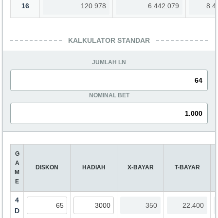
16
KALKULATOR STANDAR
JUMLAH LN
NOMINAL BET
G
A
DISKON
HADIAH
X-BAYAR
T-BAYAR
M
E
4
D