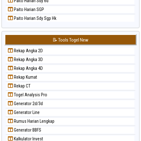
Paito Harian Sdy 6d
Paito Warna Sydney Pools 6d
Paito Harian SGP
Paito Warna Taipei
Paito Harian Sdy Sgp Hk
Paito Warna Taiwan
📝 Tools Togel New
Rekap Angka 2D
Rekap Angka 3D
Rekap Angka 4D
Rekap Kumat
Rekap CT
Togel Analysis Pro
Generator 2d/3d
Generator Line
Rumus Harian Lengkap
Generator BBFS
Kalkulator Invest