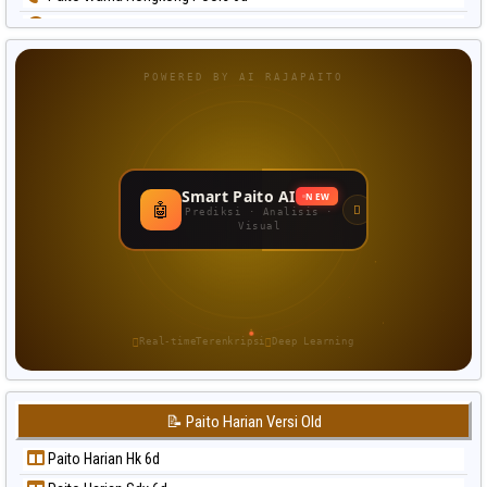
Paito Warna Japan
Paito Warna Japan 6d
POWERED BY AI RAJAPAITO
Paito Warna Korea
Paito Warna Kuda Lari
Paito Warna Magnum Cambodia
Paito Warna Nagoya
Smart Paito AI
NEW
🤖
Paito Warna New York Midday
Prediksi · Analisis ·
Visual
Paito Warna North Carolina Day
Paito Warna Pcso
Paito Warna Pennsylvania Day
Paito Warna Sao Paulo
Real-time
Terenkripsi
Deep Learning
Paito Warna Singapore
Paito Warna Sydney
📝 Paito Harian Versi Old
Paito Warna Sydney Lottery
Paito Warna Sydney Lottery 6d
Paito Harian Hk 6d
Paito Warna Sydney Lotto