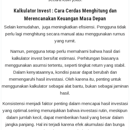
Kalkulator Invest : Cara Cerdas Menghitung dan
Merencanakan Keuangan Masa Depan
Selain kemudahan, juga meningkatkan efisiensi. Pengguna tidak
perlu lagi menghitung secara manual atau menggunakan rumus
yang rumit.
Namun, pengguna tetap perlu memahami bahwa hasil dari
kalkulator invest bersifat estimasi. Perhitungan biasanya
menggunakan asumsi tertentu, seperti tingkat return yang stabil.
Dalam kenyataannya, kondisi pasar dapat berubah dan
memengaruhi hasil investasi. Oleh karena itu, penting untuk
menggunakan kalkulator sebagai alat bantu, bukan sebagai jaminan
hasil.
Konsistensi menjadi faktor penting dalam mencapai hasil investasi
yang optimal.sering menunjukkan bahwa investasi rutin, meskipun
dalam jumlah kecil, dapat memberikan hasil yang besar dalam
jangka panjang. Hal ini terjadi karena efek akumulasi dan bunga