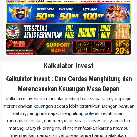
Kalkulator Invest
Kalkulator Invest : Cara Cerdas Menghitung dan
Merencanakan Keuangan Masa Depan
Kalkulator invest menjadi alat penting bagi siapa saja yang ingin
merencanakan
keuangan
secara lebih terstruktur. Dengan bantuan
alat ini, pengguna dapat menghitung
potensi
keuntungan,
memahami risiko, dan menyusun strategi investasi yang lebih
matang. Banyak orang mulai memanfaatkan karena mampu
memberikan gambaran yang jelas tanpa harus melakukan