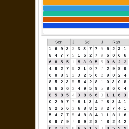
Sen
J
Sel
J
Rab
1
6
9
3
3
3
3
7
7
5
6
2
3
1
8
4
7
7
5
1
6
2
7
9
6
0
6
6
6
8
5
5
1
5
3
9
5
5
0
6
2
2
4
9
2
7
9
2
1
0
7
7
2
9
8
9
6
8
8
3
2
3
2
5
6
2
9
0
2
4
8
5
2
3
5
5
4
2
8
1
0
3
0
8
8
6
6
6
3
4
9
5
9
5
8
6
0
4
8
5
8
5
4
3
8
6
6
3
1
1
6
3
0
2
9
7
7
9
1
3
4
7
8
3
4
1
9
2
6
6
3
6
8
8
1
9
2
7
4
1
5
4
7
7
5
4
8
8
4
3
1
8
1
6
6
9
7
9
7
6
9
2
8
1
8
2
4
2
6
2
3
3
6
6
6
1
2
3
0
5
9
9