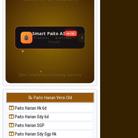
Paito Warna Korea
Paito Warna Kuda Lari
Paito Warna Magnum Cambodia
Paito Warna Nagoya
Smart Paito AI
NEW
🤖
Paito Warna New York Midday
Prediksi · Analisis ·
Visual
Paito Warna North Carolina Day
Paito Warna Pcso
Paito Warna Pennsylvania Day
Paito Warna Sao Paulo
Real-time
Terenkripsi
Deep Learning
Paito Warna Singapore
Paito Warna Sydney
📝 Paito Harian Versi Old
Paito Warna Sydney Lottery
Paito Warna Sydney Lottery 6d
Paito Harian Hk 6d
Paito Warna Sydney Lotto
Paito Harian Sdy 6d
Paito Warna Sydney Pools 6d
Paito Harian SGP
Paito Warna Taipei
Paito Harian Sdy Sgp Hk