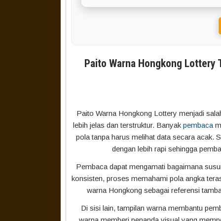
Paito Warna Hongkong Lottery 
Paito Warna Hongkong Lottery menjadi salah
lebih jelas dan terstruktur. Banyak
pembaca
me
pola tanpa harus melihat data secara acak.
dengan lebih rapi sehingga pemb
Pembaca dapat mengamati bagaimana sus
konsisten, proses memahami pola angka terasa
warna Hongkong sebagai referensi tamba
Di sisi lain, tampilan warna membantu pem
warna memberi penanda visual yang mempe