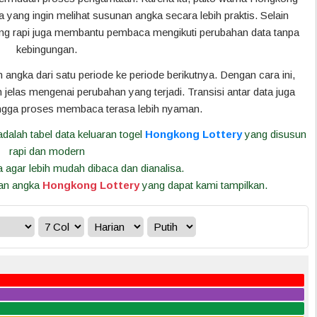
a yang ingin melihat susunan angka secara lebih praktis. Selain
g rapi juga membantu pembaca mengikuti perubahan data tanpa
kebingungan.
gka dari satu periode ke periode berikutnya. Dengan cara ini,
las mengenai perubahan yang terjadi. Transisi antar data juga
ehingga proses membaca terasa lebih nyaman.
adalah tabel data keluaran togel
Hongkong Lottery
yang disusun
rapi dan modern
 agar lebih mudah dibaca dan dianalisa.
ran angka
Hongkong Lottery
yang dapat kami tampilkan.