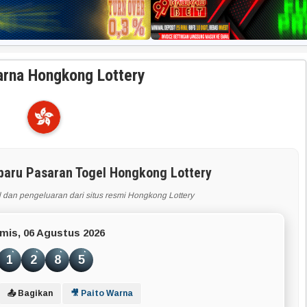
arna Hongkong Lottery
rbaru Pasaran Togel Hongkong Lottery
 dan pengeluaran dari situs resmi Hongkong Lottery
mis, 06 Agustus 2026
1
2
8
5
📤 Bagikan
🎥 Paito Warna