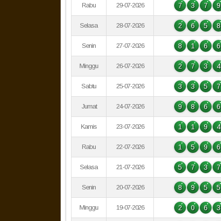
Rabu
29-07-2026
7
3
7
9
Selasa
28-07-2026
2
6
5
8
Senin
27-07-2026
8
1
6
6
Minggu
26-07-2026
2
7
3
4
Sabtu
25-07-2026
3
3
5
7
Jumat
24-07-2026
9
8
6
6
Kamis
23-07-2026
1
1
9
4
Rabu
22-07-2026
1
5
9
6
Selasa
21-07-2026
5
7
3
7
Senin
20-07-2026
8
9
5
5
Minggu
19-07-2026
2
0
6
3