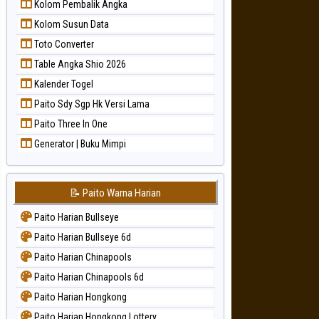
Kolom Pembalik Angka
Kolom Susun Data
Toto Converter
Table Angka Shio 2026
Kalender Togel
Paito Sdy Sgp Hk Versi Lama
Paito Three In One
Generator | Buku Mimpi
📝 Paito Warna Harian
Paito Harian Bullseye
Paito Harian Bullseye 6d
Paito Harian Chinapools
Paito Harian Chinapools 6d
Paito Harian Hongkong
Paito Harian Hongkong Lottery