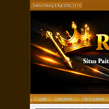
Sabtu Pahing, 8 Agt 2026, 13:14
HOME
GABUNGAN
PAITO WARNA