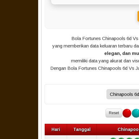
Bola Fortunes Chinapools 6d Vs
yang memberikan data keluaran terbaru d
elegan, dan m
memiliki data yang akurat dan vis
Dengan Bola Fortunes Chinapools 6d Vs Ja
Reset
Hari
Tanggal
Chinapoo