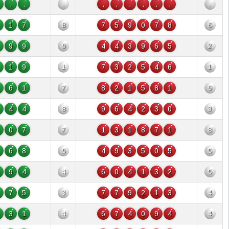
.
.
.
.
.
.
.
.
.
.
1
7
8
7
5
9
0
7
8
6
9
9
9
4
4
3
9
6
5
2
1
9
1
7
3
2
5
4
6
1
6
1
7
8
2
1
5
8
1
9
4
4
8
9
6
4
2
3
0
3
0
7
7
1
3
1
8
7
1
8
6
8
5
4
9
3
5
0
5
5
9
4
4
6
0
4
1
3
2
5
7
5
3
7
7
9
2
1
3
4
3
1
4
6
7
4
0
9
4
4