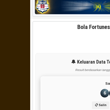
Bola Fortunes
🔔 Keluaran Data T
Result berdasarkan tangg
Sa
6
📋 Salin